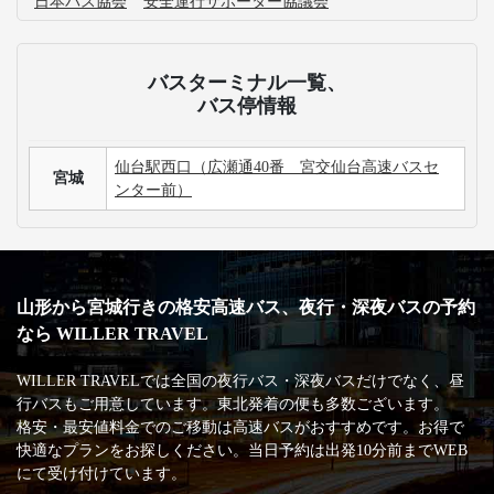
日本バス協会
安全運行サポーター協議会
バスターミナル一覧、
バス停情報
仙台駅西口（広瀬通40番 宮交仙台高速バスセ
宮城
ンター前）
山形から宮城行きの格安高速バス、夜行・深夜バスの予約
なら WILLER TRAVEL
WILLER TRAVELでは全国の夜行バス・深夜バスだけでなく、昼
行バスもご用意しています。東北発着の便も多数ございます。
格安・最安値料金でのご移動は高速バスがおすすめです。お得で
快適なプランをお探しください。当日予約は出発10分前までWEB
にて受け付けています。