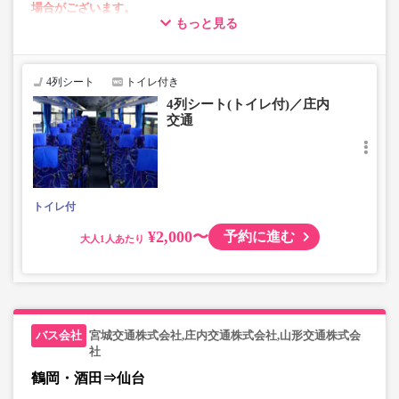
場合がございます。
もっと見る
・4列リクライニングシート
・車内トイレ完備で長旅でも安心
4列シート
トイレ付き
4列シート(トイレ付)／庄内
交通
トイレ付
¥2,000〜
予約に進む
大人
宮城交通株式会社,庄内交通株式会社,山形交通株式会
社
鶴岡・酒田⇒仙台