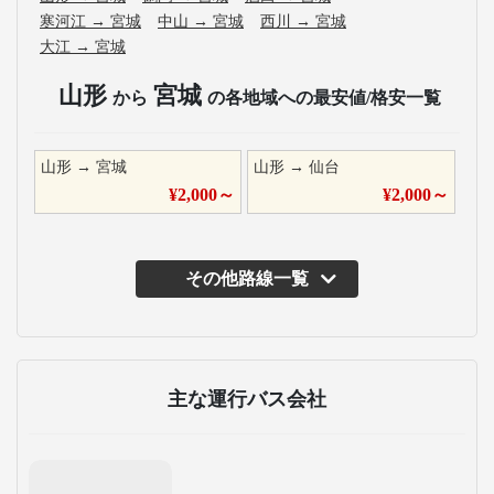
寒河江
→
宮城
中山
→
宮城
西川
→
宮城
大江
→
宮城
山形
宮城
から
の各地域への最安値/格安一覧
山形
→
宮城
山形
→
仙台
¥
2,000
～
¥
2,000
～
その他路線一覧
主な運行バス会社