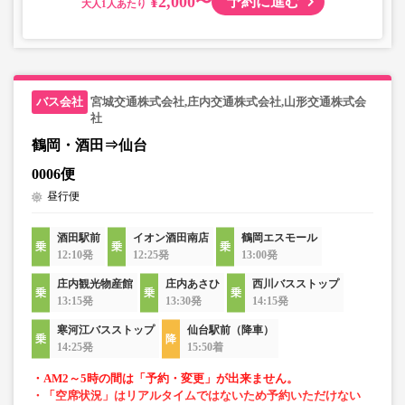
¥2,000〜
予約に進む
大人
宮城交通株式会社,庄内交通株式会社,山形交通株式会
社
鶴岡・酒田⇒仙台
0006便
昼行便
酒田駅前
イオン酒田南店
鶴岡エスモール
12:10発
12:25発
13:00発
庄内観光物産館
庄内あさひ
西川バスストップ
13:15発
13:30発
14:15発
寒河江バスストップ
仙台駅前（降車）
14:25発
15:50着
・AM2～5時の間は「予約・変更」が出来ません。
・「空席状況」はリアルタイムではないため予約いただけない