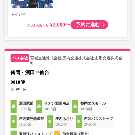
トイレ付
¥2,000〜
予約に進む
大人
宮城交通株式会社,庄内交通株式会社,山形交通株式会
社
鶴岡・酒田⇒仙台
0010便
昼行便
酒田駅前
イオン酒田南店
鶴岡エスモール
18:00発
18:15発
18:50発
庄内観光物産館
庄内あさひ
西川バスストップ
19:05発
19:20発
20:05発
寒河江バスストップ
仙台駅前（降車）