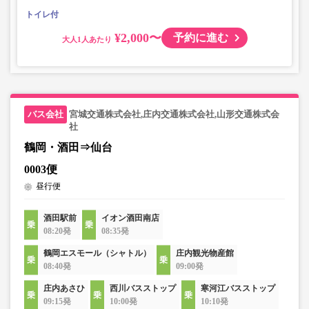
トイレ付
¥2,000〜
予約に進む
大人
宮城交通株式会社,庄内交通株式会社,山形交通株式会
社
鶴岡・酒田⇒仙台
0003便
昼行便
酒田駅前
イオン酒田南店
08:20発
08:35発
鶴岡エスモール（シャトル）
庄内観光物産館
08:40発
09:00発
庄内あさひ
西川バスストップ
寒河江バスストップ
09:15発
10:00発
10:10発