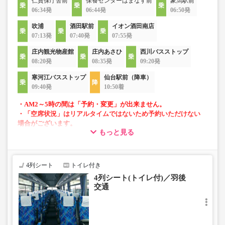
仁賀保庁舎前
保養センターはまなす前
象潟駅前
06:34発
06:44発
06:50発
吹浦
酒田駅前
イオン酒田南店
07:13発
07:40発
07:55発
庄内観光物産館
庄内あさひ
西川バスストップ
08:20発
08:35発
09:20発
寒河江バスストップ
仙台駅前（降車）
09:40発
10:50着
・AM2～5時の間は「予約・変更」が出来ません。
・「空席状況」はリアルタイムではないため予約いただけない
場合がございます。
もっと見る
・4列リクライニングシート
・車内トイレ完備で長旅でも安心
4列シート
トイレ付き
4列シート(トイレ付)／羽後
交通