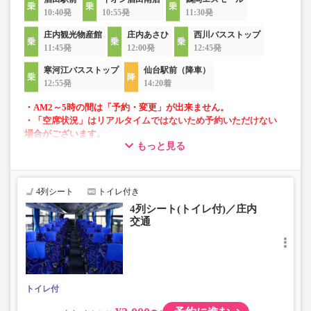
10:40発
10:55発
11:30発
庄内観光物産館
庄内あさひ
西川バスストップ
11:45発
12:00発
12:45発
寒河江バスストップ
仙台駅前（降車）
12:55発
14:20着
・AM2～5時の間は「予約・変更」が出来ません。
・「空席状況」はリアルタイムではないため予約いただけない
場合がございます。
もっと見る
・4列リクライニングシート
・車内トイレ完備で長旅でも安心
4列シート
トイレ付き
4列シート(トイレ付)／庄内
交通
トイレ付