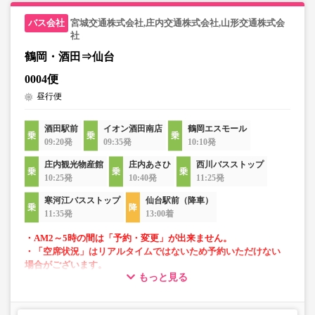
宮城交通株式会社,庄内交通株式会社,山形交通株式会
社
鶴岡・酒田⇒仙台
0004便
昼行便
酒田駅前
イオン酒田南店
鶴岡エスモール
09:20発
09:35発
10:10発
庄内観光物産館
庄内あさひ
西川バスストップ
10:25発
10:40発
11:25発
寒河江バスストップ
仙台駅前（降車）
11:35発
13:00着
・AM2～5時の間は「予約・変更」が出来ません。
・「空席状況」はリアルタイムではないため予約いただけない
場合がございます。
もっと見る
・4列リクライニングシート
・車内トイレ完備で長旅でも安心