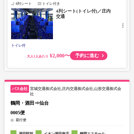
4列シート
トイレ付き
4列シート(トイレ付)／庄内
交通
トイレ付
¥2,000〜
予約に進む
大人
宮城交通株式会社,庄内交通株式会社,山形交通株式会
社
鶴岡・酒田⇒仙台
0005便
昼行便
酒田駅前
イオン酒田南店
鶴岡エスモール