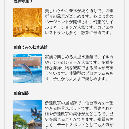
定禅寺通り
美しいケヤキ並木が続く通りで、四季
折々の風景が楽しめます。冬には光の
ページェントが開催され、幻想的なイ
ルミネーションが人気です。カフェや
レストランも多く、散策に最適です。
仙台うみの杜水族館
家族で楽しめる大型水族館で、イルカ
やアシカのショーが人気です。多種多
様な海洋生物を観察できる展示が充実
しています。体験型のプログラムもあ
り、子供から大人まで楽しめます。
仙台城跡
伊達政宗の居城跡で、仙台市内を一望
できる絶景スポットです。再建された
櫓や伊達政宗の銅像が見どころで、歴
史を感じることができます。夜景も美
しく、デートスポットとしても人気が