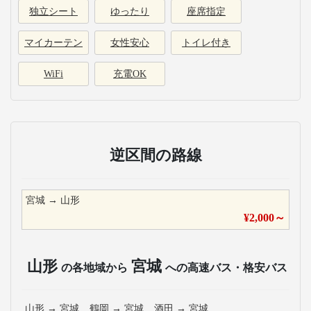
独立シート
ゆったり
座席指定
マイカーテン
女性安心
トイレ付き
WiFi
充電OK
逆区間の路線
宮城
→
山形
¥
2,000
～
山形
宮城
の各地域から
への高速バス・格安バス
山形
→
宮城
鶴岡
→
宮城
酒田
→
宮城