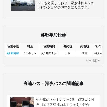
ントも充実しており、家族連れやショ
ッピング目的の観光客に人気です。
移動手段比較
移動手段
料金
移動時間
出発地
到着地
コメント
新幹線
1,170円〜
約1時間30分
山形
仙台
特大荷物
※当社調べ
高速バス・深夜バスの関連記事
仙台駅のネットカフェ9選！個室＆女性
専用エリア有りのネカフェをご紹介