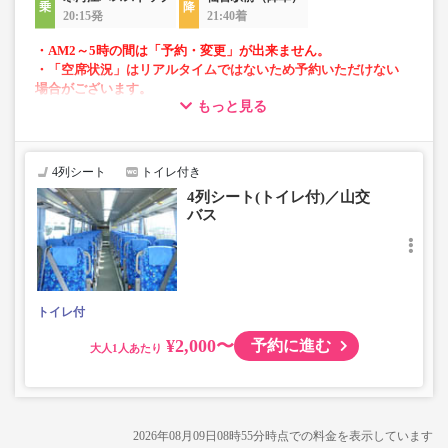
20:15発
21:40着
・AM2～5時の間は「予約・変更」が出来ません。
・「空席状況」はリアルタイムではないため予約いただけない
場合がございます。
もっと見る
・4列リクライニングシート
・車内トイレ完備で長旅でも安心
4列シート
トイレ付き
4列シート(トイレ付)／山交
バス
トイレ付
¥2,000〜
予約に進む
大人
2026年08月09日08時55分
時点での料金を表示しています