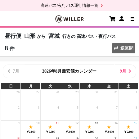
高速バス/夜行バス運行情報一覧
昼行便
山形
宮城
から
行きの
高速バス・夜行バス
8
件
逆区間
7月
2026年8月最安値カレンダー
9月
日
月
火
水
木
金
土
26
27
28
29
30
31
1
2
3
4
5
6
7
8
9
10
11
12
13
14
15
￥2,000
￥2,000
￥2,000
￥2,000
￥2,000
￥2,000
16
17
18
19
20
21
22