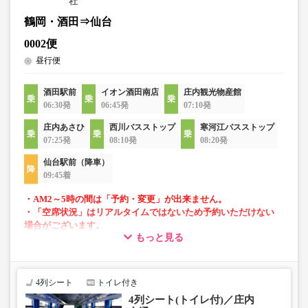
社
鶴岡・酒田⇒仙台
0002便
昼行便
酒田駅前
イオン酒田南店
庄内観光物産館
06:30発
06:45発
07:10発
庄内あさひ
西川バスストップ
寒河江バスストップ
07:25発
08:10発
08:20発
仙台駅前（降車）
09:45着
・AM2～5時の間は「予約・変更」が出来ません。
・「空席状況」はリアルタイムではないため予約いただけない
場合がございます。
もっと見る
・4列リクライニングシート
・車内トイレ完備で長旅でも安心
4列シート
トイレ付き
4列シート(トイレ付)／庄内