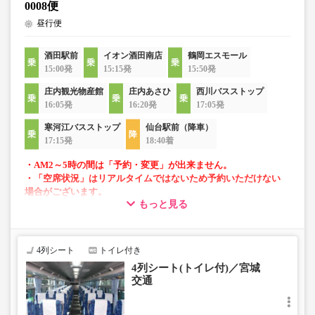
0008便
昼行便
酒田駅前
イオン酒田南店
鶴岡エスモール
15:00発
15:15発
15:50発
庄内観光物産館
庄内あさひ
西川バスストップ
16:05発
16:20発
17:05発
寒河江バスストップ
仙台駅前（降車）
17:15発
18:40着
・AM2～5時の間は「予約・変更」が出来ません。
・「空席状況」はリアルタイムではないため予約いただけない
場合がございます。
もっと見る
・4列リクライニングシート
・車内トイレ完備で長旅でも安心
4列シート
トイレ付き
4列シート(トイレ付)／宮城
交通