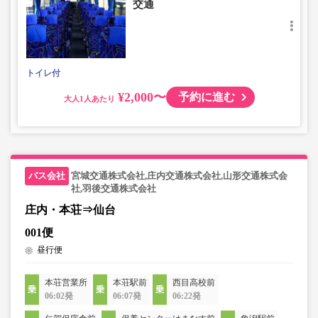
交通
トイレ付
¥2,000〜
予約に進む
大人
宮城交通株式会社,庄内交通株式会社,山形交通株式会
社,羽後交通株式会社
庄内・本荘⇒仙台
001便
昼行便
本荘営業所
本荘駅前
西目高校前
06:02発
06:07発
06:22発