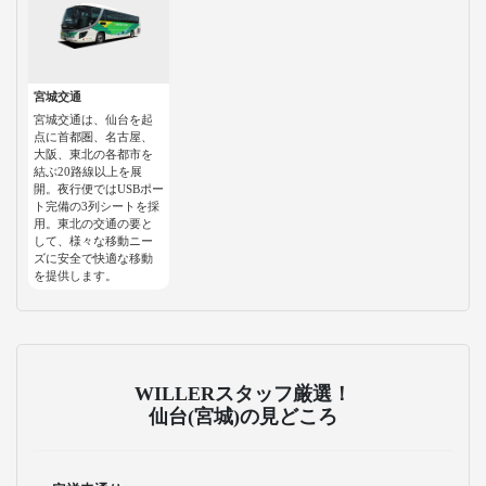
宮城交通
宮城交通は、仙台を起
点に首都圏、名古屋、
大阪、東北の各都市を
結ぶ20路線以上を展
開。夜行便ではUSBポー
ト完備の3列シートを採
用。東北の交通の要と
して、様々な移動ニー
ズに安全で快適な移動
を提供します。
WILLERスタッフ厳選！
仙台(宮城)の見どころ