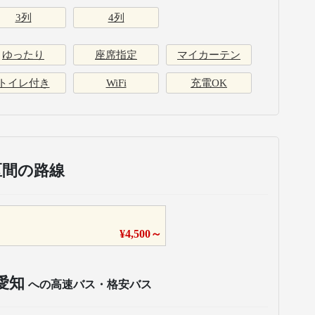
3列
4列
ゆったり
座席指定
マイカーテン
トイレ付き
WiFi
充電OK
区間の路線
¥
4,500
～
愛知
への高速バス・格安バス