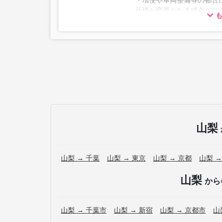
・増便や車両整備等の都合
仕様が変更となる場合がご
ださい。
山梨
山梨 → 千葉
山梨 → 東京
山梨 → 京都
山梨 →
山梨
から
山梨 → 千葉市
山梨 → 新宿
山梨 → 京都市
山