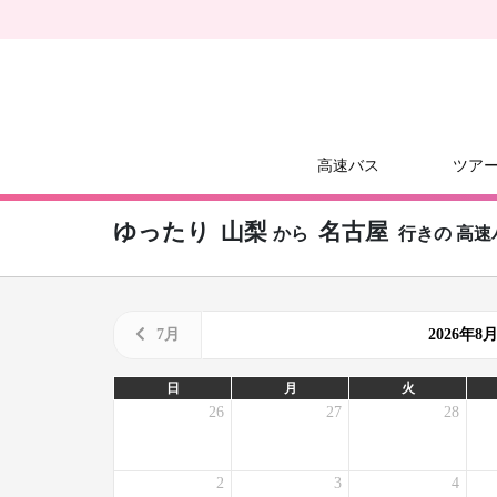
高速バス
ツア
ゆったり
山梨
名古屋
から
行きの
高速
7月
2026年
日
月
火
26
27
28
2
3
4