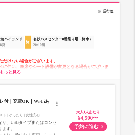
昼行便
士急ハイランド
名鉄バスセンター8番乗り場（降車）
58発
20:10着
ただけない場合がございます。
れに伴い、座席やシート設備が変更となる場合がございま
もっと見る
付｜充電OK｜Wi-Fiあ
大人
スト
ゆったり
女性安心
¥4,500〜
り、USBタイプまたはコンセ
予約に進む
ります。