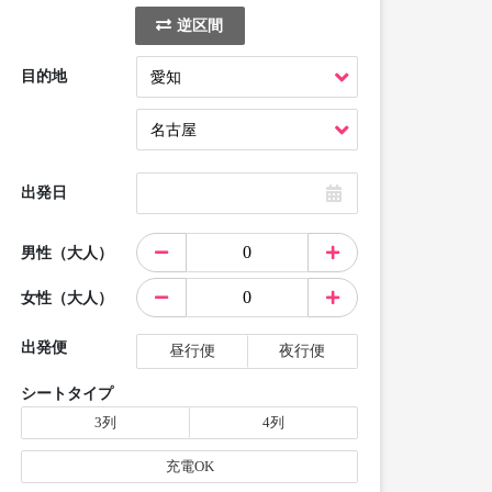
逆区間
目的地
出発日
男性（大人）
女性（大人）
出発便
昼行便
夜行便
シートタイプ
3列
4列
充電OK