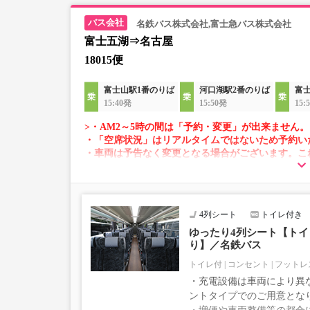
名鉄バス株式会社,富士急バス株式会社
富士五湖⇒名古屋
18015便
富士山駅1番のりば
河口湖駅2番のりば
富
15:40発
15:50発
15:
>・AM2～5時の間は「予約・変更」が出来ません。
・「空席状況」はリアルタイムではないため予約い
・車両は予告なく変更となる場合がございます。こ
すので、あらかじめご了承ください。
4列シート
トイレ付き
ゆったり4列シート【トイレ
り】／名鉄バス
トイレ付
コンセント
フットレ
・充電設備は車両により異な
ントタイプでのご用意とな