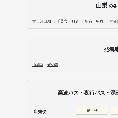
山梨
の各
富士河口湖 → 千葉市
身延 → 新宿
甲府 → 京都
発着
山梨発
愛知着
高速バス・夜行バス・深夜
昼行便
出発便