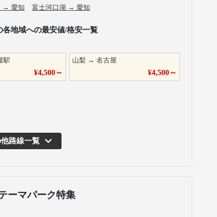
ド
→
愛知
富士河口湖
→
愛知
の各地域への最安値/格安一覧
屋駅
山梨
→
名古屋
¥
4,500
～
¥
4,500
～
の他路線一覧
テーマパーク特集