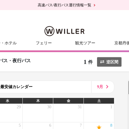
高速バス/夜行バス運行情報一覧
ー・ホテル
フェリー
観光ツアー
京都丹
1
バス・夜行バス
件
逆区間
8月最安値カレンダー
9月
水
木
金
土
29
30
31
1
5
6
7
8