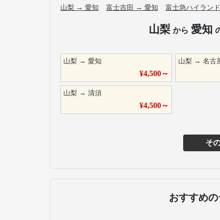
山梨
→
愛知
富士吉田
→
愛知
富士急ハイラン
山梨
愛知
から
山梨
→
愛知
山梨
→
名古
¥
4,500
～
山梨
→
清須
¥
4,500
～
そ
おすすめの