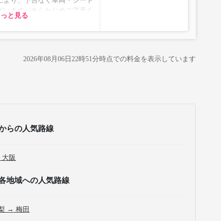
により、予告なく車両・シート
ざいます。あらかじめご了承く
もっと見る
2026年08月06日22時51分
時点での料金を表示しています
からの人気路線
 大阪
各地域への人気路線
梨 → 梅田