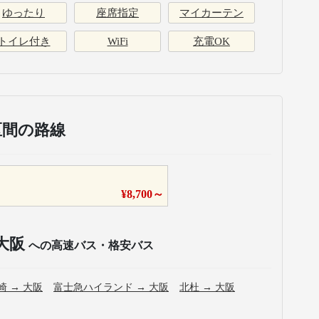
ゆったり
座席指定
マイカーテン
トイレ付き
WiFi
充電OK
区間の路線
¥
8,700
～
大阪
への高速バス・格安バス
崎
→
大阪
富士急ハイランド
→
大阪
北杜
→
大阪