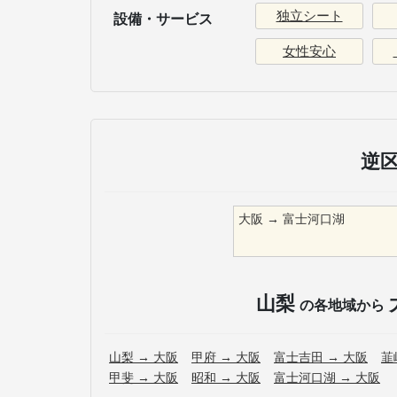
独立シート
設備・サービス
女性安心
逆
大阪
→
富士河口湖
山梨
の各地域から
山梨
→
大阪
甲府
→
大阪
富士吉田
→
大阪
韮
甲斐
→
大阪
昭和
→
大阪
富士河口湖
→
大阪