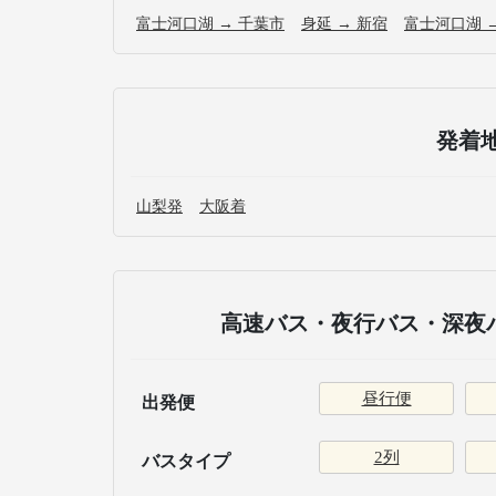
富士河口湖 → 千葉市
身延 → 新宿
富士河口湖 
発着
山梨発
大阪着
高速バス・夜行バス・深夜バ
昼行便
出発便
2列
バスタイプ