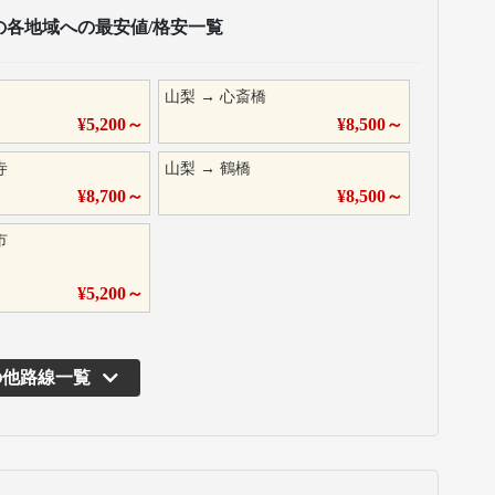
の各地域への最安値/格安一覧
山梨
→
心斎橋
¥
5,200
～
¥
8,500
～
寺
山梨
→
鶴橋
¥
8,700
～
¥
8,500
～
市
¥
5,200
～
の他路線一覧