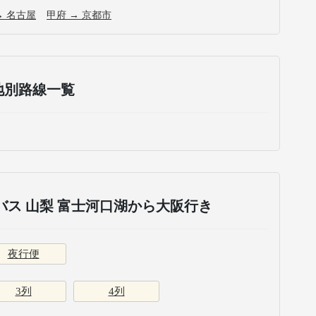
→ 名古屋
甲府 → 京都市
地別路線一覧
ス 山梨 富士河口湖から大阪行き
夜行便
3列
4列