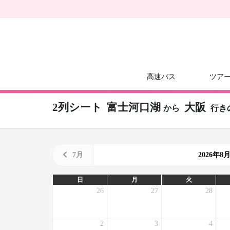
高速バス
ツア
2列シート
富士河口湖
大阪
から
行き
7月
2026年
日
月
火
26
27
28
2
3
4