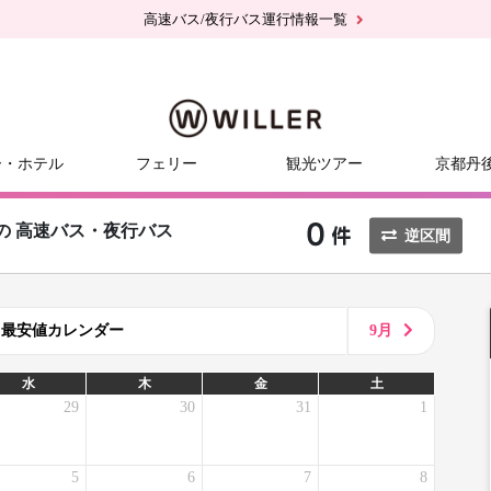
高速バス/夜行バス運行情報一覧
ー・ホテル
フェリー
観光ツアー
京都丹
の
高速バス・夜行バス
逆区間
8月最安値カレンダー
9月
水
木
金
土
29
30
31
1
5
6
7
8