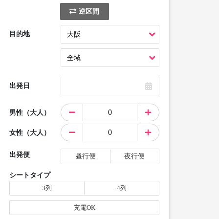
逆区間
目的地
出発日
男性（大人）
女性（大人）
出発便
昼行便
夜行便
シートタイプ
3列
4列
充電OK