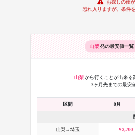
お探しの便が
恐れ入りますが、条件
山梨
発の最安値
一覧
山梨
から
行くことが出来る
3ヶ月先までの最安
区間
8月
山梨→埼玉
2,700