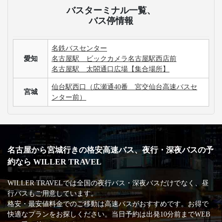
バスターミナル一覧、
バス停情報
名鉄バスセンター
愛知
名古屋駅 ビックカメラ名古屋駅西店前
名古屋駅 太閤通口広場【集合場所】
仙台駅西口（広瀬通40番 宮交仙台高速バスセ
宮城
ンター前）
名古屋から宮城行きの格安高速バス、夜行・深夜バスの予
約なら WILLER TRAVEL
WILLER TRAVELでは全国の夜行バス・深夜バスだけでなく、昼
行バスもご用意しています。
格安・最安値料金でのご移動は高速バスがおすすめです。お得で
快適なプランをお探しください。当日予約は出発10分前までWEB