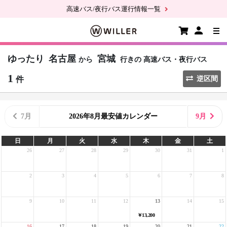
高速バス/夜行バス運行情報一覧
ゆったり
名古屋
宮城
から
行きの
高速バス・夜行バス
1
件
逆区間
7月
2026年8月最安値カレンダー
9月
日
月
火
水
木
金
土
26
27
28
29
30
31
1
2
3
4
5
6
7
8
9
10
11
12
13
14
15
￥13,200
16
17
18
19
20
21
22