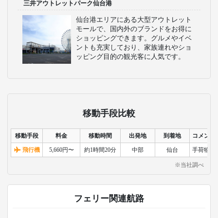
三井アウトレットパーク仙台港
仙台港エリアにある大型アウトレット
モールで、国内外のブランドをお得に
ショッピングできます。グルメやイベ
ントも充実しており、家族連れやショ
ッピング目的の観光客に人気です。
移動手段比較
移動手段
料金
移動時間
出発地
到着地
コメント
飛行機
5,660円〜
約1時間20分
中部
仙台
手荷物検
※当社調べ
フェリー関連航路