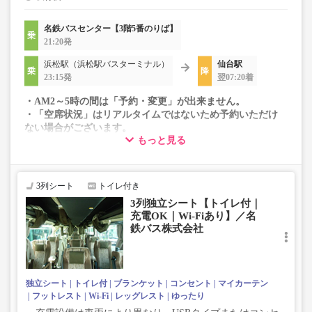
名鉄バスセンター【3階5番のりば】
21:20発
浜松駅（浜松駅バスターミナル）
仙台駅
23:15発
翌07:20着
・AM2～5時の間は「予約・変更」が出来ません。
・「空席状況」はリアルタイムではないため予約いただけ
ない場合がございます。
もっと見る
・変動運賃採用路線のため購入のタイミングで運賃が変動
する場合がございます。
・車両は予告なく変更となる場合がございます。これに伴
い、座席やシート設備が変更となる場合がございますの
3列シート
トイレ付き
で、あらかじめご了承ください。
3列独立シート【トイレ付｜
充電OK｜Wi-Fiあり】／名
鉄バス株式会社
独立シート
トイレ付
ブランケット
コンセント
マイカーテン
フットレスト
Wi-Fi
レッグレスト
ゆったり