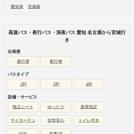
愛知発
宮城着
高速バス・夜行バス・深夜バス 愛知 名古屋から宮城行
き
出発便
昼行便
夜行便
バスタイプ
2列
3列
4列
設備・サービス
独立シート
ゆったり
座席指定
マイカーテン
女性安心
トイレ付き
WiFi
充電OK