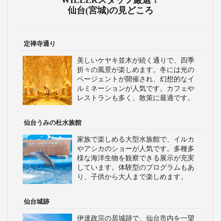
仙台(宮城)の見どころ
定禅寺通り
美しいケヤキ並木が続く通りで、四季
折々の風景が楽しめます。冬には光の
ページェントが開催され、幻想的なイ
ルミネーションが人気です。カフェや
レストランも多く、散策に最適です。
仙台うみの杜水族館
家族で楽しめる大型水族館で、イルカ
やアシカのショーが人気です。多種多
様な海洋生物を観察できる展示が充実
しています。体験型のプログラムもあ
り、子供から大人まで楽しめます。
仙台城跡
伊達政宗の居城跡で、仙台市内を一望