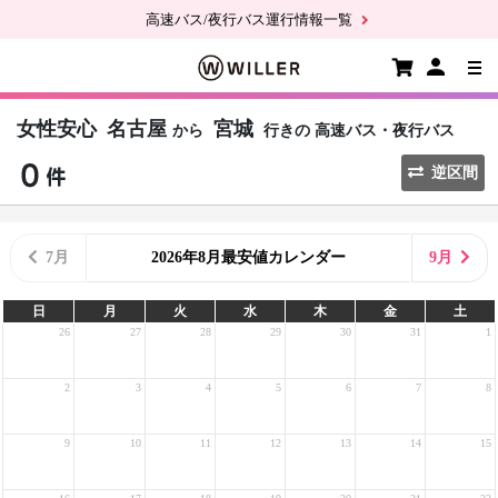
高速バス/夜行バス運行情報一覧
女性安心
名古屋
宮城
から
行きの
高速バス・夜行バス
逆区間
7月
2026年8月最安値カレンダー
9月
日
月
火
水
木
金
土
26
27
28
29
30
31
1
2
3
4
5
6
7
8
9
10
11
12
13
14
15