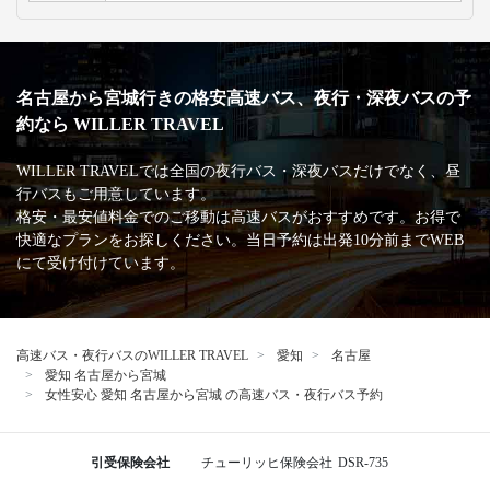
名古屋から宮城行きの格安高速バス、夜行・深夜バスの予
約なら WILLER TRAVEL
WILLER TRAVELでは全国の夜行バス・深夜バスだけでなく、昼
行バスもご用意しています。
格安・最安値料金でのご移動は高速バスがおすすめです。お得で
快適なプランをお探しください。当日予約は出発10分前までWEB
にて受け付けています。
高速バス・夜行バスのWILLER TRAVEL
愛知
名古屋
愛知 名古屋から宮城
女性安心 愛知 名古屋から宮城 の高速バス・夜行バス予約
引受保険会社
チューリッヒ保険会社
DSR-735