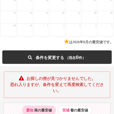
16
17
18
19
20
21
22
23
24
25
26
27
28
29
30
31
1
2
3
4
5
★
は2026年8月の最安値です。
0
条件を変更する
お探しの便が見つかりませんでした。
恐れ入りますが、条件を変えて再度検索してくださ
い。
愛知
発の最安値
宮城
着の最安値