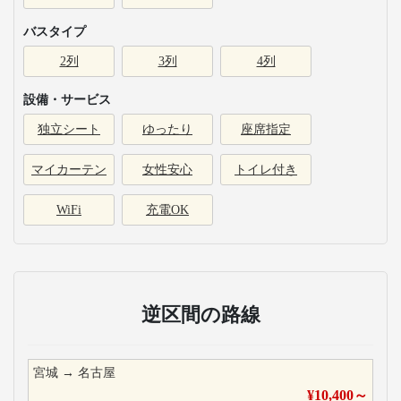
バスタイプ
2列
3列
4列
設備・サービス
独立シート
ゆったり
座席指定
マイカーテン
女性安心
トイレ付き
WiFi
充電OK
逆区間の路線
宮城
→
名古屋
¥
10,400
～