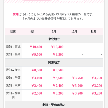
愛知
から
行くことが出来る高速バス/夜行バス路線の一覧です。
3ヶ月先までの最安値情報を表示しております。
区間
8月
9月
10月
11月
東北地方
愛知→宮城
-
-
10,400
10,400
愛知→福島
-
-
9,500
9,500
関東地方
愛知→栃木
-
-
8,500
8,500
愛知→千葉
3,000
3,600
3,760
3,760
愛知→東京
2,400
2,400
3,200
3,200
愛知→神奈
2,500
3,200
3,200
3,200
川
北陸・甲信越地方