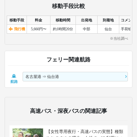
移動手段比較
移動手段
料金
移動時間
出発地
到着地
コメント
飛行機
5,660円〜
約1時間20分
中部
仙台
手荷物検
※当社調べ
フェリー関連航路
名古屋港
⇒
仙台港
航路
高速バス・深夜バスの関連記事
【女性専用夜行・高速バスの実態】種類