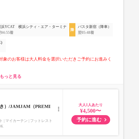
横浜YCAT 横浜シティ・エア・ターミナ
バスタ新宿（降車）
04:55着
翌05:48着
車）
対象のお客様は大人料金を選択いただきご予約にお進みく
もっと見る
とり様1点
みも不可）
な荷物、壊れ物、危険物、貴重品、ペット、
大人
満たさないもの
）/JAMJAM（PREMI
¥4,500〜
予約に進む
ト
マイカーテン
フットレスト
OK