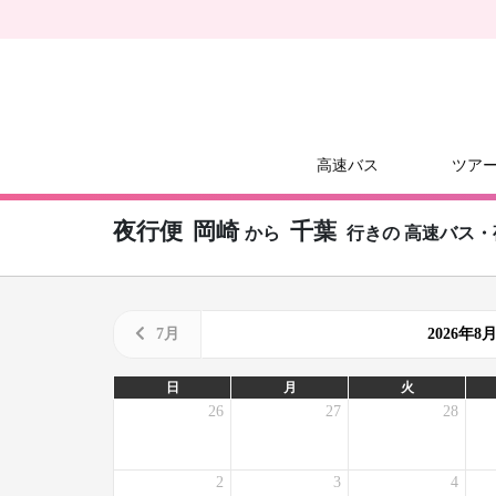
高速バス
ツア
夜行便
岡崎
千葉
から
行きの
高速バス・
7月
2026年
日
月
火
26
27
28
2
3
4