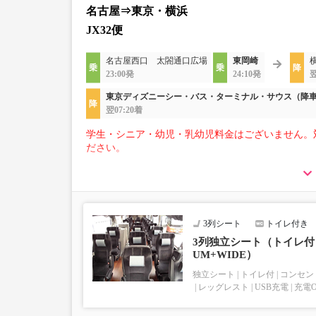
名古屋⇒東京・横浜
JX32便
名古屋西口 太閤通口広場
東岡崎
23:00発
24:10発
翌
東京ディズニーシー・バス・ターミナル・サウス（降
翌07:20着
学生・シニア・幼児・乳幼児料金はございません。
ださい。
【荷物について】
■トランクにてお預かりできる荷物
・3辺合計160cm以内、かつ10kg以下のものをおひ
■お預かりできない荷物（貴重品以外は車内持ち込
3列シート
トイレ付き
楽器・自転車（折りたたみ含む）・ボード等の大き
上記「トランクにてお預かりできる荷物」の条件を
3列独立シート（トイレ付き
UM+WIDE）
独立シート
トイレ付
コンセン
レッグレスト
USB充電
充電