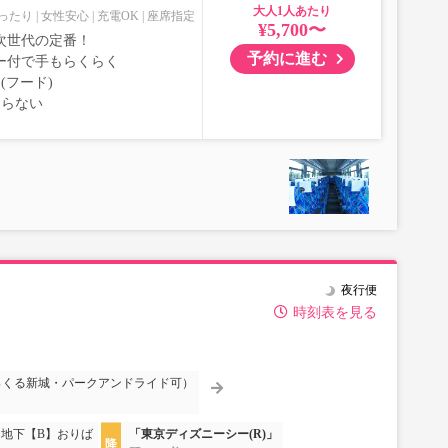
大人
ったり
女性安心
充電OK
座席指定
¥5,700〜
次世代の定番！
予約に進む
ー付で手もらくらく
(フード)
ならない
夜行便
時刻表を見る
っくる新城・パークアンドライド可）
 地下【B】おりば
「東京ディズニーシー(R)」