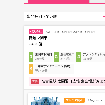
WILLER EXPRESS/STAR EXPRESS
愛知⇒関東
SS485便
東岡崎駅南口
豊橋駅東口
アクトシティ浜
22:40発
23:40発
25:20発
「東京ディズニーランド(R)」
翌07:00着
名古屋駅 太閤通口広場 集合場所お
重要
プレミア割引
4列シート