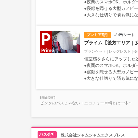
●夜間のスマホOK。ホルダ
●寝顔を隠せる大型カノピー
●大きな仕切りで隣も気に
プレミア割引
4列シート
プライム【後方エリア｜
ブランケット
レッグレスト
ゆ
個室感をさらにアップした
●夜間のスマホOK。ホルダ
●寝顔を隠せる大型カノピー
●大きな仕切りで隣も気に
ピンクのバスじゃない！エコノミー車輌とは一体？
株式会社ジャムジャムエクスプレス