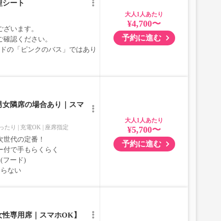
型シート
大人
¥4,700〜
ございます。
予約に進む
ご確認ください。
ブランドの「ピンクのバス」ではあり
男女隣席の場合あり｜スマ
大人
ったり
充電OK
座席指定
¥5,700〜
次世代の定番！
予約に進む
ー付で手もらくらく
(フード)
ならない
女性専用席｜スマホOK】