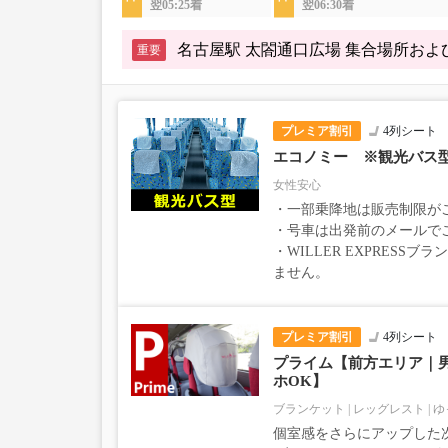
翌05:25着
翌06:30着
名古屋駅 太閤通口広場 集合場所お
重要
プレミア割引
4列シート
エコノミー ※観光バス
女性安心
・一部乗降地は販売制限が
・号車は出発前のメールで
・WILLER EXPRESS
ません。
プレミア割引
4列シート
プライム【前方エリア｜
ホOK】
ブランケット
レッグレスト
ゆ
個室感をさらにアップした