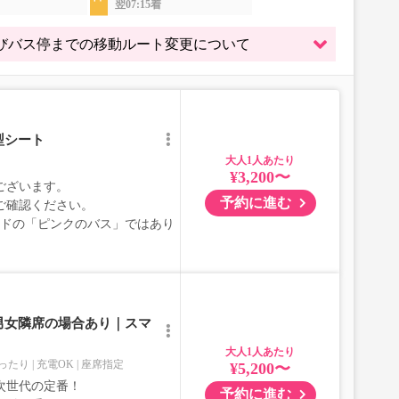
翌07:15着
よびバス停までの移動ルート変更について
型シート
大人
¥3,200〜
ございます。
予約に進む
ご確認ください。
ブランドの「ピンクのバス」ではあり
男女隣席の場合あり｜スマ
大人
ったり
充電OK
座席指定
¥5,200〜
次世代の定番！
予約に進む