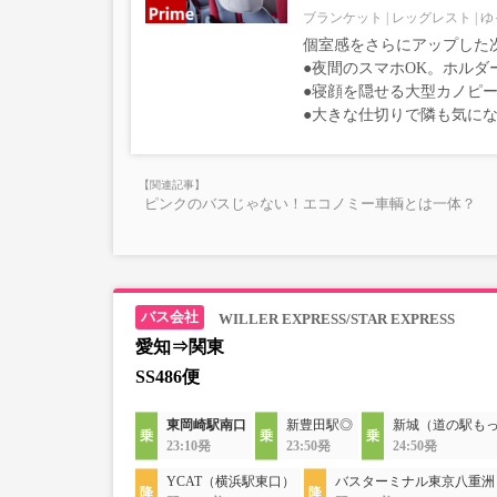
ブランケット
レッグレスト
ゆ
個室感をさらにアップした
●夜間のスマホOK。ホルダ
●寝顔を隠せる大型カノピー
●大きな仕切りで隣も気に
ピンクのバスじゃない！エコノミー車輌とは一体？
WILLER EXPRESS/STAR EXPRESS
愛知⇒関東
SS486便
東岡崎駅南口
新豊田駅◎
新城（道の駅も
23:10発
23:50発
24:50発
YCAT（横浜駅東口）
バスターミナル東京八重洲