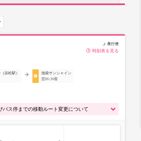
夜行便
時刻表を見る
松（浜松駅）
池袋サンシャイン
翌06:30着
よびバス停までの移動ルート変更について