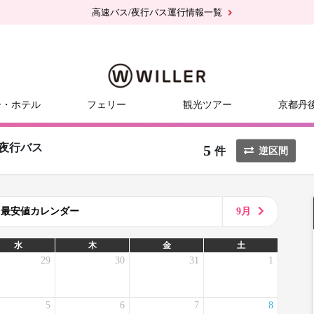
高速バス/夜行バス運行情報一覧
ー・ホテル
フェリー
観光ツアー
京都丹
5
夜行バス
件
逆区間
8月最安値カレンダー
9月
水
木
金
土
29
30
31
1
5
6
7
8