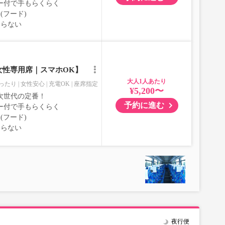
ー付で手もらくらく
(フード)
ならない
女性専用席｜スマホOK】
大人
ったり
女性安心
充電OK
座席指定
¥5,200〜
次世代の定番！
予約に進む
ー付で手もらくらく
(フード)
ならない
夜行便