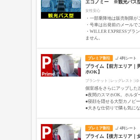
エコノミー ※観光バス
女性安心
・一部乗降地は販売制限が
・号車は出発前のメールで
・WILLER EXPRESS
ません。
プレミア割引
4列シート
プライム【前方エリア｜
ホOK】
ブランケット
レッグレスト
ゆ
個室感をさらにアップした
●夜間のスマホOK。ホルダ
●寝顔を隠せる大型カノピー
●大きな仕切りで隣も気に
プレミア割引
4列シート
プライム【後方エリア｜