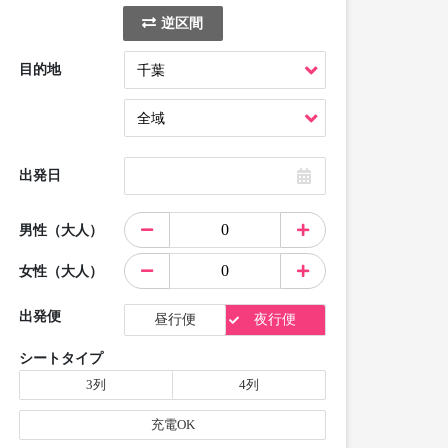
逆区間
目的地
出発日
男性（大人）
女性（大人）
出発便
昼行便
夜行便
シートタイプ
3列
4列
充電OK