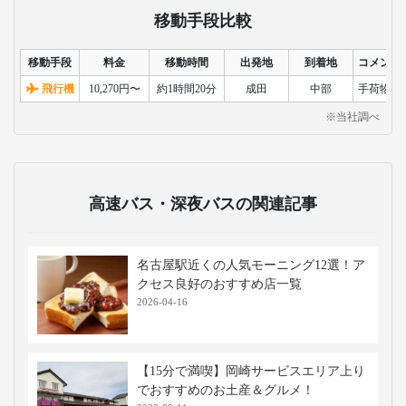
移動手段比較
移動手段
料金
移動時間
出発地
到着地
コメント
飛行機
10,270円〜
約1時間20分
成田
中部
手荷物検
※当社調べ
高速バス・深夜バスの関連記事
名古屋駅近くの人気モーニング12選！ア
クセス良好のおすすめ店一覧
2026-04-16
【15分で満喫】岡崎サービスエリア上り
でおすすめのお土産＆グルメ！