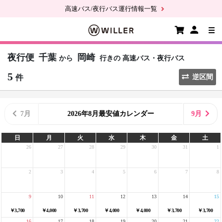
高速バス/夜行バス運行情報一覧
夜行便
千葉
岡崎
から
行きの
高速バス・夜行バス
5
件
逆区間
7月
2026年8月最安値カレンダー
9月
日
月
火
水
木
金
土
26
27
28
29
30
31
1
2
3
4
5
6
7
8
9
10
11
12
13
14
15
￥3,700
￥4,000
￥3,700
￥4,000
￥4,000
￥3,700
￥3,700
16
17
18
19
20
21
22