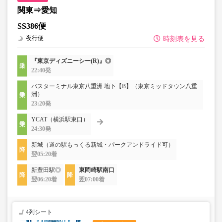
関東⇒愛知
SS386便
夜行便
時刻表を見る
『東京ディズニーシー(R)』◎
22:40発
バスターミナル東京八重洲 地下【B】（東京ミッドタウン八重
洲）
23:20発
YCAT（横浜駅東口）
24:30発
新城（道の駅もっくる新城・パークアンドライド可）
翌05:20着
新豊田駅◎
東岡崎駅南口
翌06:20着
翌07:00着
4列シート