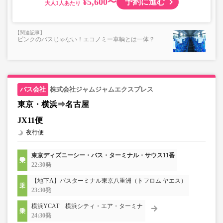
¥5,600〜
予約に進む
大人
ピンクのバスじゃない！エコノミー車輌とは一体？
株式会社ジャムジャムエクスプレス
東京・横浜⇒名古屋
JX11便
夜行便
東京ディズニーシー・バス・ターミナル・サウス11番
22:30発
【地下A】バスターミナル東京八重洲（トフロム ヤエス）
23:30発
横浜YCAT 横浜シティ・エア・ターミナ
24:30発