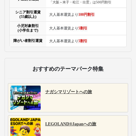
「大阪～米子・松江・出雲」は500円割引
シニア割引運賃
大人基本運賃より
100円割引
(55歳以上)
小児対象割引
大人基本運賃より
5割引
(小学生まで)
障がい者割引運賃
大人基本運賃より
5割引
おすすめのテーマパーク特集
ナガシマリゾートへの旅
LEGOLAND®Japanへの旅