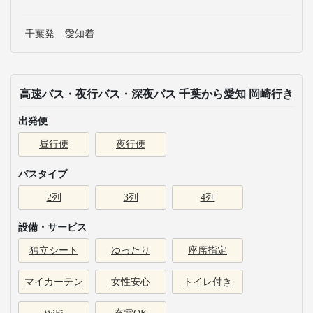
千葉発
愛知着
高速バス・夜行バス・深夜バス 千葉から愛知 岡崎行き
出発便
昼行便
夜行便
バスタイプ
2列
3列
4列
設備・サービス
独立シート
ゆったり
座席指定
マイカーテン
女性安心
トイレ付き