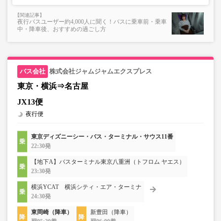
夜行バスユーザー約4,000人に聞く！バスに乗車前・乗車
中・降車後、おすすめの過ごし方
株式会社ジャムジャムエクスプレス
東京・横浜⇒名古屋
JX13便
夜行便
東京ディズニーシー・バス・ターミナル・サウス11番
22:30発
【地下A】バスターミナル東京八重洲（トフロム ヤエス）
23:30発
横浜YCAT 横浜シティ・エア・ターミナ
24:30発
東岡崎（降車）
新豊田（降車）