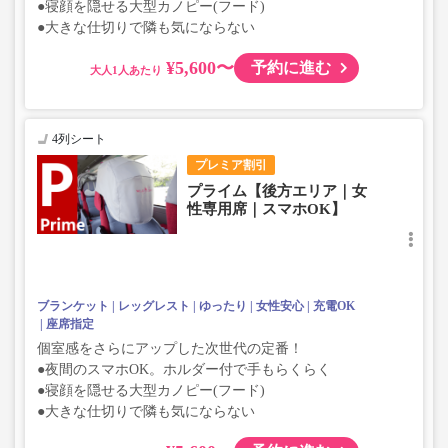
●寝顔を隠せる大型カノピー(フード)
●大きな仕切りで隣も気にならない
¥5,600〜
予約に進む
大人
4列シート
プレミア割引
プライム【後方エリア｜女
性専用席｜スマホOK】
ブランケット
レッグレスト
ゆったり
女性安心
充電OK
座席指定
個室感をさらにアップした次世代の定番！
●夜間のスマホOK。ホルダー付で手もらくらく
●寝顔を隠せる大型カノピー(フード)
●大きな仕切りで隣も気にならない