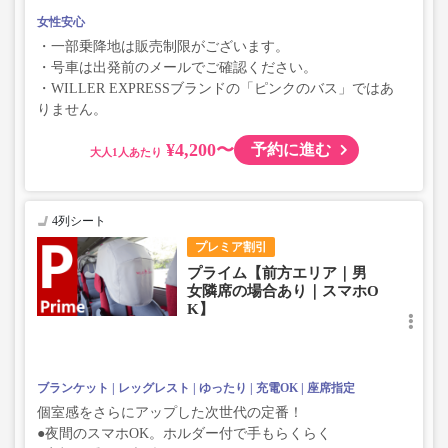
女性安心
・一部乗降地は販売制限がございます。
・号車は出発前のメールでご確認ください。
・WILLER EXPRESSブランドの「ピンクのバス」ではあ
りません。
¥4,200〜
予約に進む
大人
4列シート
プレミア割引
プライム【前方エリア｜男
女隣席の場合あり｜スマホO
K】
ブランケット
レッグレスト
ゆったり
充電OK
座席指定
個室感をさらにアップした次世代の定番！
●夜間のスマホOK。ホルダー付で手もらくらく