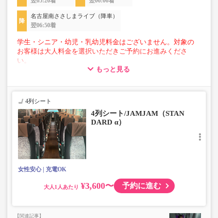
翌05:20着
翌06:00着
名古屋南ささしまライブ（降車）
翌06:50着
学生・シニア・幼児・乳幼児料金はございません。対象の
お客様は大人料金を選択いただきご予約にお進みくださ
い。
もっと見る
【荷物について】
■トランクにてお預かりできる荷物
・3辺合計160cm以内、かつ10kg以下のものをおひとり様1
4列シート
点
4列シート/JAMJAM（STAN
■お預かりできない荷物（貴重品以外は車内持ち込みも不
DARD α）
可）
楽器・自転車（折りたたみ含む）・ボード等の大きな荷
物、壊れ物、危険物、貴重品、ペット、
上記「トランクにてお預かりできる荷物」の条件を満たさ
ないもの
女性安心
充電OK
¥3,600〜
予約に進む
大人