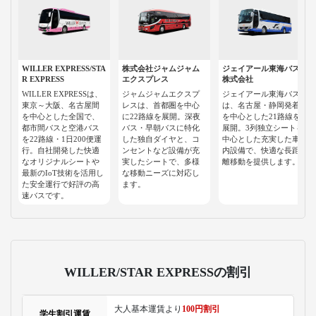
WILLER EXPRESS/STA
株式会社ジャムジャム
ジェイアール東海バス
R EXPRESS
エクスプレス
株式会社
WILLER EXPRESSは、
ジャムジャムエクスプ
ジェイアール東海バス
東京～大阪、名古屋間
レスは、首都圏を中心
は、名古屋・静岡発着
を中心とした全国で、
に22路線を展開。深夜
を中心とした21路線を
都市間バスと空港バス
バス・早朝バスに特化
展開。3列独立シートを
を22路線・1日200便運
した独自ダイヤと、コ
中心とした充実した車
行。自社開発した快適
ンセントなど設備が充
内設備で、快適な長距
なオリジナルシートや
実したシートで、多様
離移動を提供します。
最新のIoT技術を活用し
な移動ニーズに対応し
た安全運行で好評の高
ます。
速バスです。
WILLER/STAR EXPRESSの割引
大人基本運賃より
100円割引
学生割引運賃