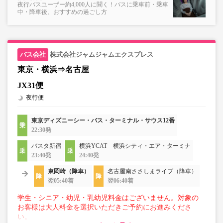
夜行バスユーザー約4,000人に聞く！バスに乗車前・乗車
中・降車後、おすすめの過ごし方
株式会社ジャムジャムエクスプレス
東京・横浜⇒名古屋
JX31便
夜行便
東京ディズニーシー・バス・ターミナル・サウス12番
22:30発
バスタ新宿
横浜YCAT 横浜シティ・エア・ターミナ
23:40発
24:40発
東岡崎（降車）
名古屋南ささしまライブ（降車）
翌05:40着
翌06:40着
学生・シニア・幼児・乳幼児料金はございません。対象の
お客様は大人料金を選択いただきご予約にお進みくださ
い。