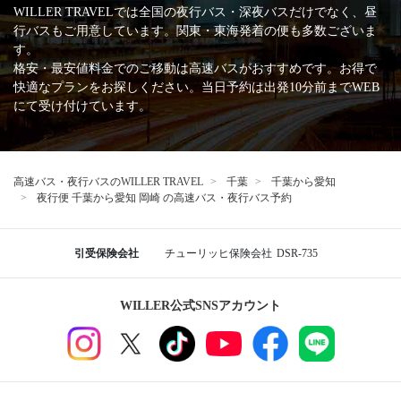
WILLER TRAVELでは全国の夜行バス・深夜バスだけでなく、昼
行バスもご用意しています。関東・東海発着の便も多数ございま
す。
格安・最安値料金でのご移動は高速バスがおすすめです。お得で
快適なプランをお探しください。当日予約は出発10分前までWEB
にて受け付けています。
高速バス・夜行バスのWILLER TRAVEL
千葉
千葉から愛知
夜行便 千葉から愛知 岡崎 の高速バス・夜行バス予約
引受保険会社
チューリッヒ保険会社
DSR-735
WILLER公式SNSアカウント