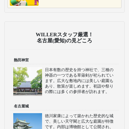
WILLERスタッフ厳選！
名古屋(愛知)の見どころ
熱田神宮
日本有数の歴史を持つ神社で、三種の
神器の一つである草薙剣が祀られてい
ます。広大な敷地内には美しい庭園も
あり、散策が楽しめます。初詣や祭り
の際には多くの参拝者が訪れます。
名古屋城
徳川家康によって築かれた歴史的な城
で、美しい天守閣と広大な庭園が特徴
です。内部は博物館として公開され、