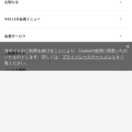
お知らせ
WILLER会員メニュー
会員サービス
×
当サイトのご利用を続けることにより、Cookieの使用に同意いただ
ご利用ガイド
いたものとします。詳しくは、
プライバシーステートメント
をご
覧ください。
よくある質問
企業情報
採用情報
旅行条件書
標識・約款
プライバシーステートメント
特定商取引法に基づく表記
サイトマップ
お問い合わせ
広告掲載について
カスタマーハラスメントポリシー
English
한글