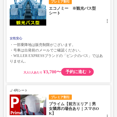
プレミア割引
エコノミー ※観光バス型
シート
女性安心
・一部乗降地は販売制限がございます。
・号車は出発前のメールでご確認ください。
・WILLER EXPRESSブランドの「ピンクのバス」ではあ
りません。
¥3,700〜
予約に進む
大人
4列シート
プレミア割引
プライム【前方エリア｜男
女隣席の場合あり｜スマホO
K】