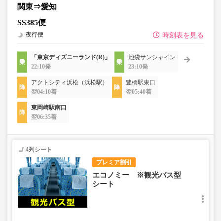
関東⇒愛知
SS385便
夜行便
時刻表を見る
「東京ディズニーランド(R)」
池袋サンシャイン
22:10発
23:10発
アクトシティ浜松（浜松駅）
豊橋駅東口
翌04:10着
翌05:40着
東岡崎駅南口
翌06:35着
4列シート
プレミア割引
エコノミー ※観光バス型
シート