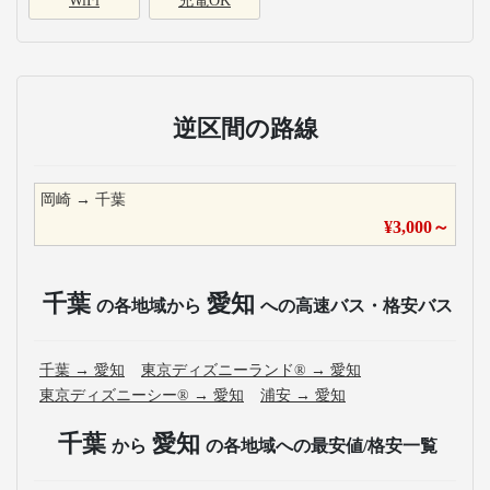
WiFi
充電OK
逆区間の路線
岡崎
→
千葉
¥
3,000
～
千葉
愛知
の各地域から
への高速バス・格安バス
千葉
→
愛知
東京ディズニーランド®
→
愛知
東京ディズニーシー®
→
愛知
浦安
→
愛知
千葉
愛知
から
の各地域への最安値/格安一覧