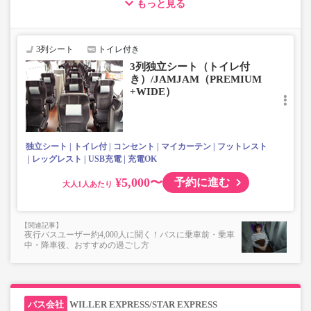
もっと見る
【荷物について】
■トランクにてお預かりできる荷物
・3辺合計160cm以内、かつ10kg以下のものをおひとり様1
3列シート
トイレ付き
点
3列独立シート（トイレ付
■お預かりできない荷物（貴重品以外は車内持ち込みも不
き）/JAMJAM（PREMIUM
可）
+WIDE）
楽器・自転車（折りたたみ含む）・ボード等の大きな荷
物、壊れ物、危険物、貴重品、ペット、
上記「トランクにてお預かりできる荷物」の条件を満たさ
ないもの
独立シート
トイレ付
コンセント
マイカーテン
フットレスト
レッグレスト
USB充電
充電OK
¥5,000〜
予約に進む
大人
夜行バスユーザー約4,000人に聞く！バスに乗車前・乗車
中・降車後、おすすめの過ごし方
WILLER EXPRESS/STAR EXPRESS