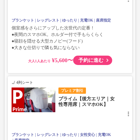
ブランケット
レッグレスト
ゆったり
充電OK
座席指定
個室感をさらにアップした次世代の定番！
●夜間のスマホOK。ホルダー付で手もらくらく
●寝顔を隠せる大型カノピー(フード)
●大きな仕切りで隣も気にならない
¥5,600〜
予約に進む
大人
4列シート
プレミア割引
プライム【後方エリア｜女
性専用席｜スマホOK】
ブランケット
レッグレスト
ゆったり
女性安心
充電OK