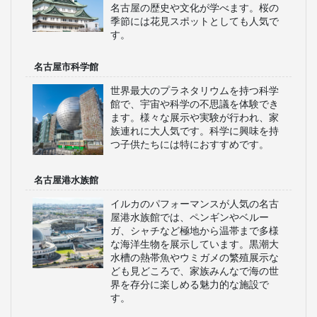
名古屋の歴史や文化が学べます。桜の
季節には花見スポットとしても人気で
す。
名古屋市科学館
世界最大のプラネタリウムを持つ科学
館で、宇宙や科学の不思議を体験でき
ます。様々な展示や実験が行われ、家
族連れに大人気です。科学に興味を持
つ子供たちには特におすすめです。
名古屋港水族館
イルカのパフォーマンスが人気の名古
屋港水族館では、ペンギンやベルー
ガ、シャチなど極地から温帯まで多様
な海洋生物を展示しています。黒潮大
水槽の熱帯魚やウミガメの繁殖展示な
ども見どころで、家族みんなで海の世
界を存分に楽しめる魅力的な施設で
す。