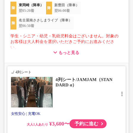
東岡崎（降車）
新豊田（降車）
翌05:20着
翌06:00着
名古屋南ささしまライブ（降車）
翌06:50着
学生・シニア・幼児・乳幼児料金はございません。対象の
お客様は大人料金を選択いただきご予約にお進みくださ
い。
もっと見る
【荷物について】
■トランクにてお預かりできる荷物
・3辺合計160cm以内、かつ10kg以下のものをおひとり様1
4列シート
点
4列シート/JAMJAM（STAN
■お預かりできない荷物（貴重品以外は車内持ち込みも不
DARD α）
可）
楽器・自転車（折りたたみ含む）・ボード等の大きな荷
物、壊れ物、危険物、貴重品、ペット、
上記「トランクにてお預かりできる荷物」の条件を満たさ
ないもの
女性安心
充電OK
¥3,600〜
予約に進む
大人