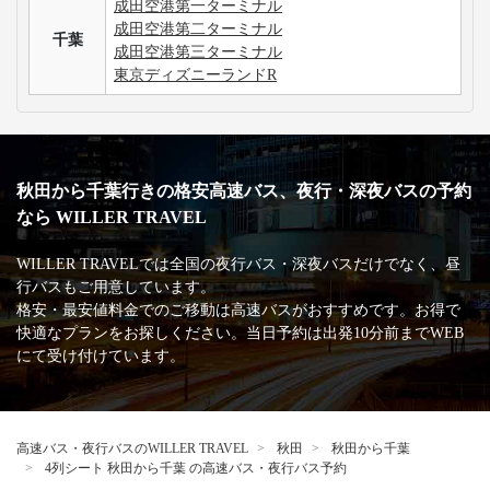
成田空港第一ターミナル
成田空港第二ターミナル
千葉
成田空港第三ターミナル
東京ディズニーランドR
秋田から千葉行きの格安高速バス、夜行・深夜バスの予約
なら WILLER TRAVEL
WILLER TRAVELでは全国の夜行バス・深夜バスだけでなく、昼
行バスもご用意しています。
格安・最安値料金でのご移動は高速バスがおすすめです。お得で
快適なプランをお探しください。当日予約は出発10分前までWEB
にて受け付けています。
高速バス・夜行バスのWILLER TRAVEL
秋田
秋田から千葉
4列シート 秋田から千葉 の高速バス・夜行バス予約