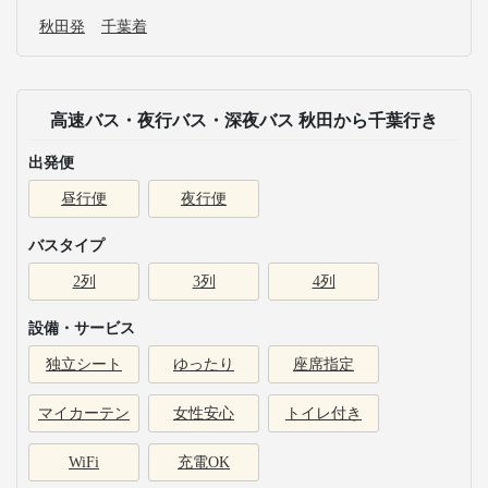
秋田発
千葉着
高速バス・夜行バス・深夜バス 秋田から千葉行き
出発便
昼行便
夜行便
バスタイプ
2列
3列
4列
設備・サービス
独立シート
ゆったり
座席指定
マイカーテン
女性安心
トイレ付き
WiFi
充電OK