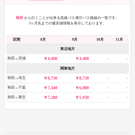
秋田
から
行くことが出来る高速バス/夜行バス路線の一覧です。
3ヶ月先までの最安値情報を表示しております。
区間
8月
9月
10月
11月
東北地方
秋田→宮城
-
-
4,400
4,400
関東地方
秋田→埼玉
-
-
8,730
8,730
秋田→千葉
-
-
7,440
6,080
秋田→東京
-
-
7,280
5,930