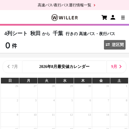
高速バス/夜行バス運行情報一覧
4列シート
秋田
千葉
から
行きの
高速バス・夜行バス
逆区間
7月
2026年8月最安値カレンダー
9月
日
月
火
水
木
金
土
26
27
28
29
30
31
1
2
3
4
5
6
7
8
9
10
11
12
13
14
15