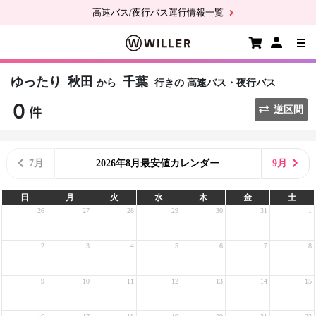
高速バス/夜行バス運行情報一覧
ゆったり
秋田
千葉
から
行きの
高速バス・夜行バス
逆区間
7月
2026年8月最安値カレンダー
9月
日
月
火
水
木
金
土
26
27
28
29
30
31
1
2
3
4
5
6
7
8
9
10
11
12
13
14
15