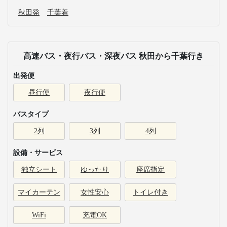
秋田発
千葉着
高速バス・夜行バス・深夜バス 秋田から千葉行き
出発便
昼行便
夜行便
バスタイプ
2列
3列
4列
設備・サービス
独立シート
ゆったり
座席指定
マイカーテン
女性安心
トイレ付き
WiFi
充電OK