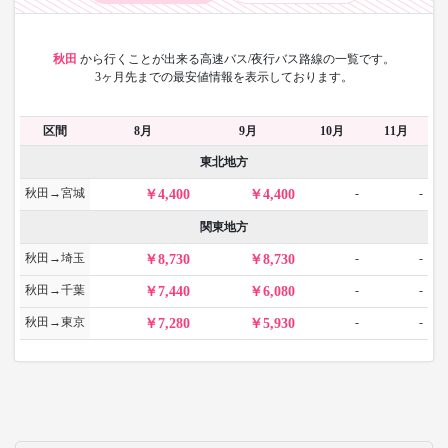
秋田
から
行くことが出来る高速バス/夜行バス路線の一覧です。
3ヶ月先までの最安値情報を表示しております。
区間
8月
9月
10月
11月
東北地方
秋田→宮城
-
-
4,400
4,400
関東地方
秋田→埼玉
-
-
8,730
8,730
秋田→千葉
-
-
7,440
6,080
秋田→東京
-
-
7,280
5,930