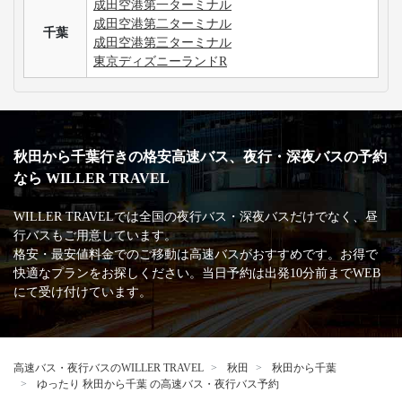
成田空港第一ターミナル
成田空港第二ターミナル
千葉
成田空港第三ターミナル
東京ディズニーランドR
秋田から千葉行きの格安高速バス、夜行・深夜バスの予約
なら WILLER TRAVEL
WILLER TRAVELでは全国の夜行バス・深夜バスだけでなく、昼
行バスもご用意しています。
格安・最安値料金でのご移動は高速バスがおすすめです。お得で
快適なプランをお探しください。当日予約は出発10分前までWEB
にて受け付けています。
高速バス・夜行バスのWILLER TRAVEL
秋田
秋田から千葉
ゆったり 秋田から千葉 の高速バス・夜行バス予約