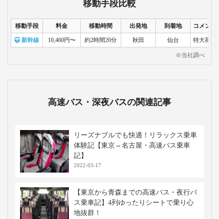
移動手段比較
移動手段
料金
移動時間
出発地
到着地
コメント
新幹線
10,460円〜
約2時間20分
秋田
仙台
特大荷物
※当社調べ
高速バス・深夜バスの関連記事
リーズナブルでも快適！リラックス乗車
体験記【東京⇔名古屋・高速バス乗車
記】
2022-03-17
【東京から青森までの高速バス・夜行バ
ス乗車記】4列ゆったりシートで乗り心
地抜群！