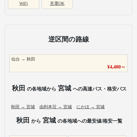
WiFi
充電OK
逆区間の路線
仙台
→
秋田
¥
4,400
～
秋田
宮城
の各地域から
への高速バス・格安バス
秋田
→
宮城
由利本荘
→
宮城
にかほ
→
宮城
秋田
宮城
から
の各地域への最安値/格安一覧