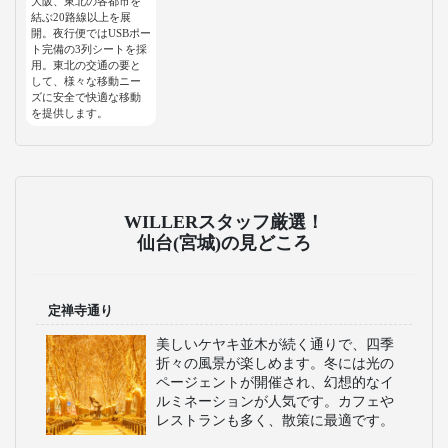
大阪、東北の各都市を
結ぶ20路線以上を展
開。夜行便ではUSBポー
ト完備の3列シートを採
用。東北の交通の要と
して、様々な移動ニー
ズに安全で快適な移動
を提供します。
WILLERスタッフ厳選！
仙台(宮城)の見どころ
定禅寺通り
美しいケヤキ並木が続く通りで、四季
折々の風景が楽しめます。冬には光の
ページェントが開催され、幻想的なイ
ルミネーションが人気です。カフェや
レストランも多く、散策に最適です。