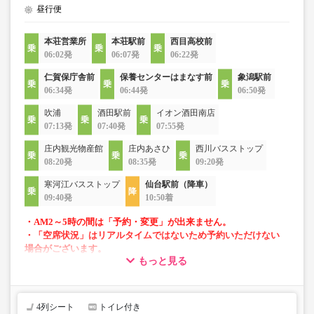
昼行便
本荘営業所
本荘駅前
西目高校前
06:02発
06:07発
06:22発
仁賀保庁舎前
保養センターはまなす前
象潟駅前
06:34発
06:44発
06:50発
吹浦
酒田駅前
イオン酒田南店
07:13発
07:40発
07:55発
庄内観光物産館
庄内あさひ
西川バスストップ
08:20発
08:35発
09:20発
寒河江バスストップ
仙台駅前（降車）
09:40発
10:50着
・AM2～5時の間は「予約・変更」が出来ません。
・「空席状況」はリアルタイムではないため予約いただけない
場合がございます。
もっと見る
・4列リクライニングシート
・車内トイレ完備で長旅でも安心
4列シート
トイレ付き