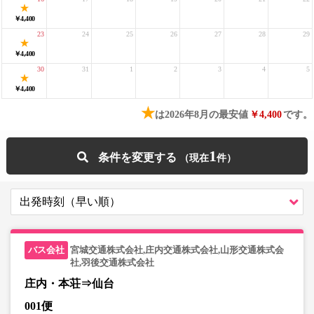
￥4,400
23
24
25
26
27
28
29
￥4,400
30
31
1
2
3
4
5
￥4,400
★
は2026年8月の最安値
￥4,400
です。
1
条件を変更する
宮城交通株式会社,庄内交通株式会社,山形交通株式会
社,羽後交通株式会社
庄内・本荘⇒仙台
001便