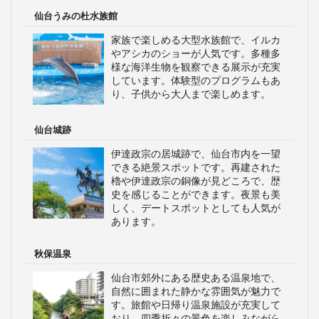
仙台うみの杜水族館
家族で楽しめる大型水族館で、イルカ
やアシカのショーが人気です。多種多
様な海洋生物を観察できる展示が充実
しています。体験型のプログラムもあ
り、子供から大人まで楽しめます。
仙台城跡
伊達政宗の居城跡で、仙台市内を一望
できる絶景スポットです。再建された
櫓や伊達政宗の銅像が見どころで、歴
史を感じることができます。夜景も美
しく、デートスポットとしても人気が
あります。
秋保温泉
仙台市郊外にある歴史ある温泉地で、
自然に囲まれた静かな雰囲気が魅力で
す。旅館や日帰り温泉施設が充実して
おり、四季折々の景色を楽しみながら