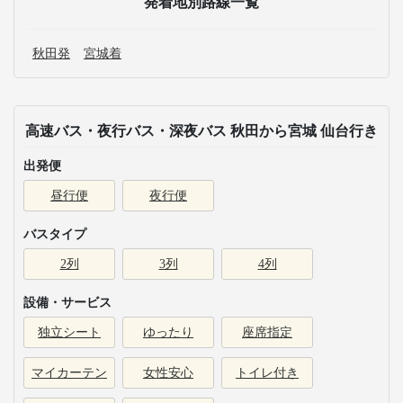
発着地別路線一覧
秋田発
宮城着
高速バス・夜行バス・深夜バス 秋田から宮城 仙台行き
出発便
昼行便
夜行便
バスタイプ
2列
3列
4列
設備・サービス
独立シート
ゆったり
座席指定
マイカーテン
女性安心
トイレ付き