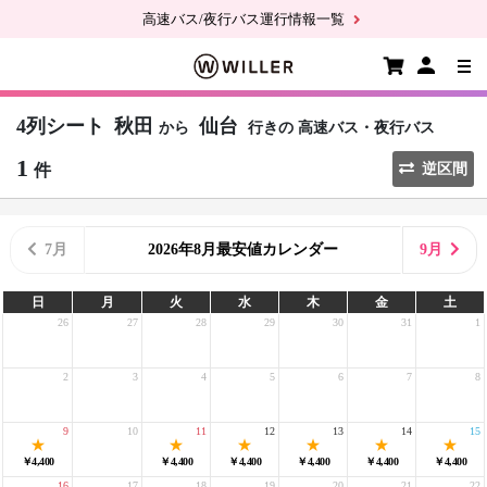
高速バス/夜行バス運行情報一覧
4列シート
秋田
仙台
から
行きの
高速バス・夜行バス
1
件
逆区間
7月
2026年8月最安値カレンダー
9月
日
月
火
水
木
金
土
26
27
28
29
30
31
1
2
3
4
5
6
7
8
9
10
11
12
13
14
15
￥4,400
￥4,400
￥4,400
￥4,400
￥4,400
￥4,400
16
17
18
19
20
21
22