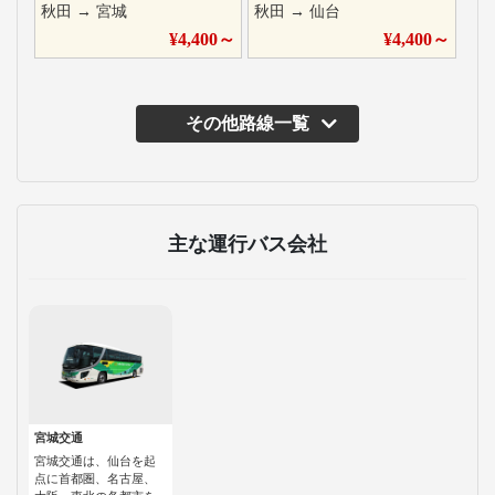
秋田
→
宮城
秋田
→
仙台
¥
4,400
～
¥
4,400
～
その他路線一覧
主な運行バス会社
宮城交通
宮城交通は、仙台を起
点に首都圏、名古屋、