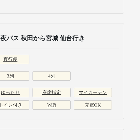
夜バス 秋田から宮城 仙台行き
夜行便
3列
4列
ゆったり
座席指定
マイカーテン
トイレ付き
WiFi
充電OK