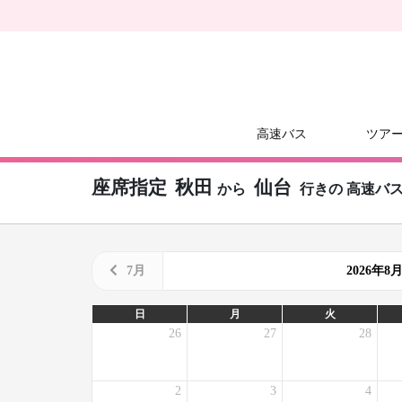
高速バス
ツア
座席指定
秋田
仙台
から
行きの
高速バ
7月
2026年
日
月
火
26
27
28
2
3
4