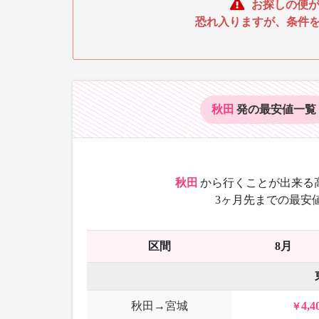
お探しの便が
恐れ入りますが、条件
秋田
発の最安値
一覧
秋田
から
行くことが出来る
3ヶ月先までの最安
区間
8月
秋田→宮城
4,4