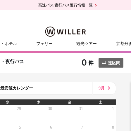
高速バス/夜行バス運行情報一覧
ー・ホテル
フェリー
観光ツアー
京都丹
ス・夜行バス
逆区間
8月最安値カレンダー
9月
水
木
金
土
29
30
31
1
5
6
7
8