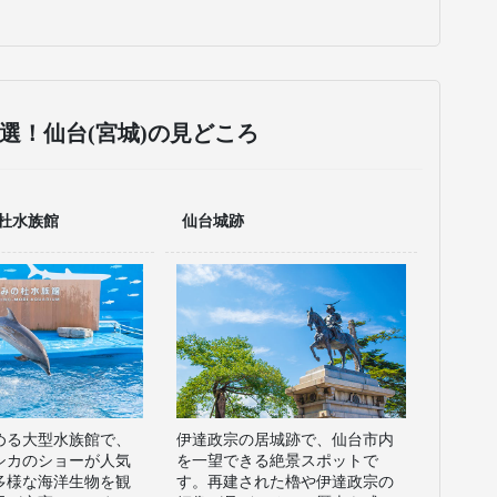
厳選！
仙台(宮城)の見どころ
杜水族館
仙台城跡
める大型水族館で、
伊達政宗の居城跡で、仙台市内
シカのショーが人気
を一望できる絶景スポットで
多様な海洋生物を観
す。再建された櫓や伊達政宗の