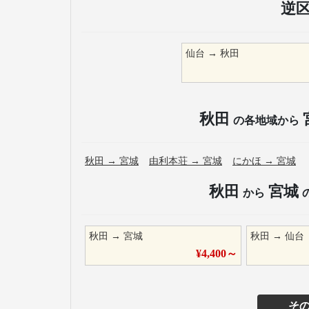
逆
仙台
→
秋田
秋田
の各地域から
秋田
→
宮城
由利本荘
→
宮城
にかほ
→
宮城
秋田
宮城
から
秋田
→
宮城
秋田
→
仙台
¥
4,400
～
そ