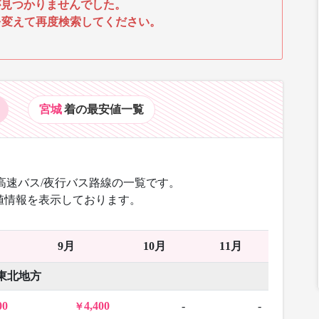
見つかりませんでした。
を変えて再度検索してください。
宮城
着の最安値
一覧
高速バス/夜行バス路線の一覧です。
値情報を表示しております。
9月
10月
11月
東北地方
00
4,400
-
-