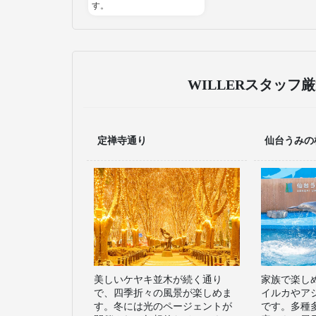
す。
WILLERスタッフ
定禅寺通り
仙台うみの
美しいケヤキ並木が続く通り
家族で楽し
で、四季折々の風景が楽しめま
イルカやア
す。冬には光のページェントが
です。多種