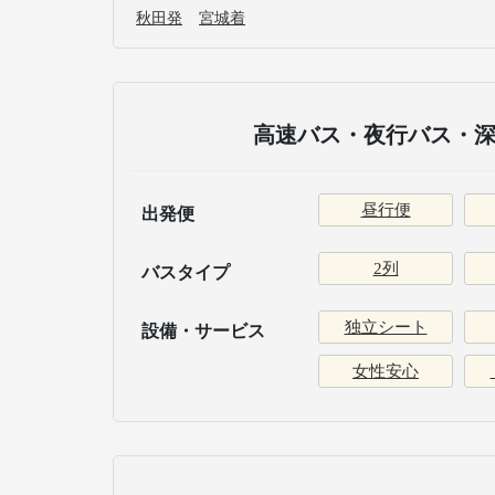
秋田発
宮城着
高速バス・夜行バス・深
昼行便
出発便
2列
バスタイプ
独立シート
設備・サービス
女性安心