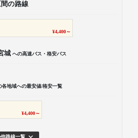
区間の路線
¥
4,400
～
宮城
への高速バス・格安バス
の各地域への最安値/格安一覧
¥
4,400
～
の他路線一覧