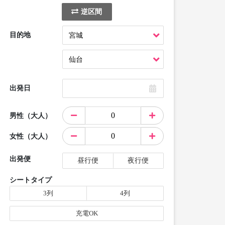
逆区間
目的地
出発日
男性（大人）
女性（大人）
出発便
昼行便
夜行便
シートタイプ
3列
4列
充電OK