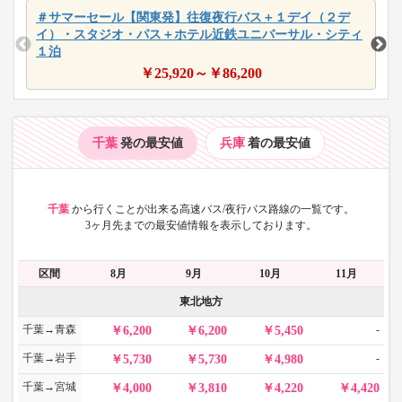
＃サマーセール【関東発】往復夜行バス＋１デイ（２デ
イ）・スタジオ・パス＋ホテル近鉄ユニバーサル・シティ
１泊
￥
25,920
～￥
86,200
千葉
発の最安値
兵庫
着の最安値
千葉
から
行くことが出来る高速バス/夜行バス路線の一覧です。
3ヶ月先までの最安値情報を表示しております。
区間
8月
9月
10月
11月
東北地方
千葉→青森
-
6,200
6,200
5,450
千葉→岩手
-
5,730
5,730
4,980
千葉→宮城
4,000
3,810
4,220
4,420