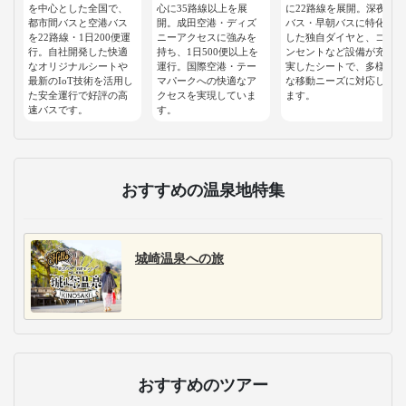
を中心とした全国で、
心に35路線以上を展
に22路線を展開。深夜
都市間バスと空港バス
開。成田空港・ディズ
バス・早朝バスに特化
を22路線・1日200便運
ニーアクセスに強みを
した独自ダイヤと、コ
行。自社開発した快適
持ち、1日500便以上を
ンセントなど設備が充
なオリジナルシートや
運行。国際空港・テー
実したシートで、多様
最新のIoT技術を活用し
マパークへの快適なア
な移動ニーズに対応し
た安全運行で好評の高
クセスを実現していま
ます。
速バスです。
す。
おすすめの温泉地特集
城崎温泉への旅
おすすめのツアー