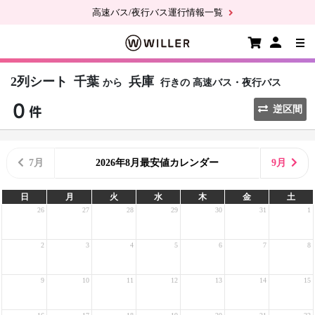
高速バス/夜行バス運行情報一覧
2列シート
千葉
兵庫
から
行きの
高速バス・夜行バス
逆区間
7月
2026年8月最安値カレンダー
9月
日
月
火
水
木
金
土
26
27
28
29
30
31
1
2
3
4
5
6
7
8
9
10
11
12
13
14
15