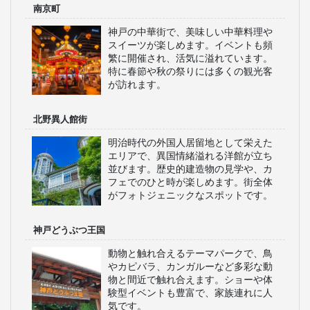
南京町
神戸の中華街で、美味しい中華料理や
スイーツが楽しめます。イベントも頻
繁に開催され、活気に溢れています。
特に春節や秋の祭りには多くの観光客
が訪れます。
北野異人館街
明治時代の外国人居留地として栄えた
エリアで、異国情緒溢れる洋館が立ち
並びます。歴史的建造物の見学や、カ
フェでのひと時が楽しめます。街全体
がフォトジェニックなスポットです。
神戸どうぶつ王国
動物と触れ合えるテーマパークで、鳥
やカピバラ、カンガルーなど多彩な動
物と間近で触れ合えます。ショーや体
験型イベントも豊富で、家族連れに人
気です。