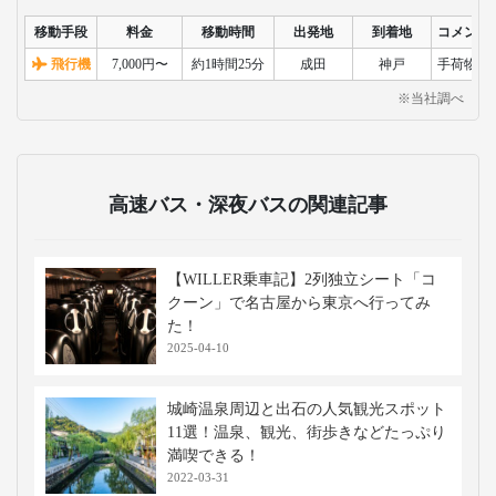
移動手段
料金
移動時間
出発地
到着地
コメント
飛行機
7,000円〜
約1時間25分
成田
神戸
手荷物検
※当社調べ
高速バス・深夜バスの関連記事
【WILLER乗車記】2列独立シート「コ
クーン」で名古屋から東京へ行ってみ
た！
2025-04-10
城崎温泉周辺と出石の人気観光スポット
11選！温泉、観光、街歩きなどたっぷり
満喫できる！
2022-03-31