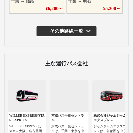
千葉
→
姫路
千葉
→
明石
¥
6,200
～
¥
5,200
～
その他路線一覧
主な運行バス会社
WILLER EXPRESS/STA
京成バス千葉セントラ
株式会社ジャムジャム
R EXPRESS
ル
エクスプレス
WILLER EXPRESSは、
京成バス千葉セントラ
ジャムジャムエクスプ
東京～大阪、名古屋間
ルは、千葉・東京を中
レスは、首都圏を中心