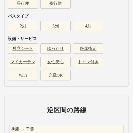
昼行便
夜行便
バスタイプ
2列
3列
4列
設備・サービス
独立シート
ゆったり
座席指定
マイカーテン
女性安心
トイレ付き
WiFi
充電OK
逆区間の路線
兵庫
→
千葉