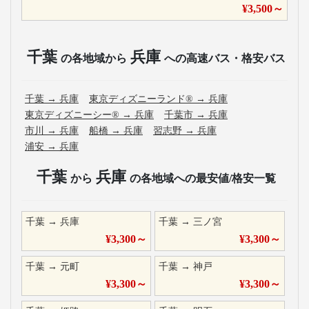
¥
3,500
～
千葉
兵庫
の各地域から
への高速バス・格安バス
千葉
→
兵庫
東京ディズニーランド®
→
兵庫
東京ディズニーシー®
→
兵庫
千葉市
→
兵庫
市川
→
兵庫
船橋
→
兵庫
習志野
→
兵庫
浦安
→
兵庫
千葉
兵庫
から
の各地域への最安値/格安一覧
千葉
→
兵庫
千葉
→
三ノ宮
¥
3,300
～
¥
3,300
～
千葉
→
元町
千葉
→
神戸
¥
3,300
～
¥
3,300
～