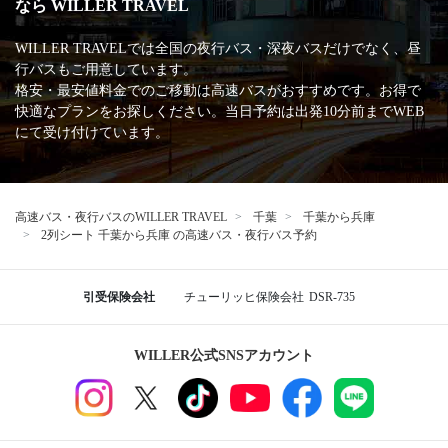
なら WILLER TRAVEL
WILLER TRAVELでは全国の夜行バス・深夜バスだけでなく、昼
行バスもご用意しています。
格安・最安値料金でのご移動は高速バスがおすすめです。お得で
快適なプランをお探しください。当日予約は出発10分前までWEB
にて受け付けています。
高速バス・夜行バスのWILLER TRAVEL
千葉
千葉から兵庫
2列シート 千葉から兵庫 の高速バス・夜行バス予約
引受保険会社
チューリッヒ保険会社
DSR-735
WILLER公式SNSアカウント