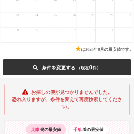
16
17
18
19
20
21
22
23
24
25
26
27
28
29
30
31
1
2
3
4
5
★
は2026年8月の最安値です。
0
条件を変更する
お探しの便が見つかりませんでした。
恐れ入りますが、条件を変えて再度検索してくださ
い。
兵庫
発の最安値
千葉
着の最安値