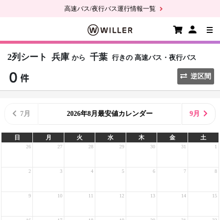
高速バス/夜行バス運行情報一覧
2列シート
兵庫
千葉
から
行きの
高速バス・夜行バス
逆区間
7月
2026年8月最安値カレンダー
9月
日
月
火
水
木
金
土
26
27
28
29
30
31
1
2
3
4
5
6
7
8
9
10
11
12
13
14
15