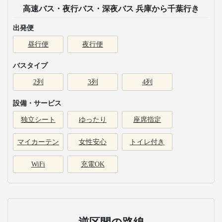
高速バス・夜行バス・深夜バス 兵庫から千葉行き
出発便
昼行便
夜行便
バスタイプ
2列
3列
4列
設備・サービス
独立シート
ゆったり
座席指定
マイカーテン
女性安心
トイレ付き
WiFi
充電OK