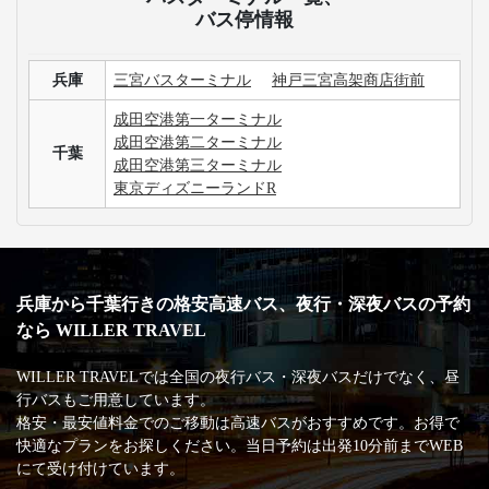
バス停情報
兵庫
三宮バスターミナル
神戸三宮高架商店街前
成田空港第一ターミナル
成田空港第二ターミナル
千葉
成田空港第三ターミナル
東京ディズニーランドR
兵庫から千葉行きの格安高速バス、夜行・深夜バスの予約
なら WILLER TRAVEL
WILLER TRAVELでは全国の夜行バス・深夜バスだけでなく、昼
行バスもご用意しています。
格安・最安値料金でのご移動は高速バスがおすすめです。お得で
快適なプランをお探しください。当日予約は出発10分前までWEB
にて受け付けています。