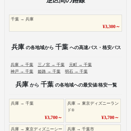
逆区間の路線
千葉
→
兵庫
¥
3,300
～
兵庫
千葉
の各地域から
への高速バス・格安バス
兵庫
→
千葉
三ノ宮
→
千葉
元町
→
千葉
神戸
→
千葉
姫路
→
千葉
明石
→
千葉
兵庫
千葉
から
の各地域への最安値/格安一覧
兵庫
→
千葉
兵庫
→
東京ディズニーラン
ド®
¥
3,700
～
¥
3,700
～
兵庫
→
東京ディズニーシー
兵庫
→
千葉市