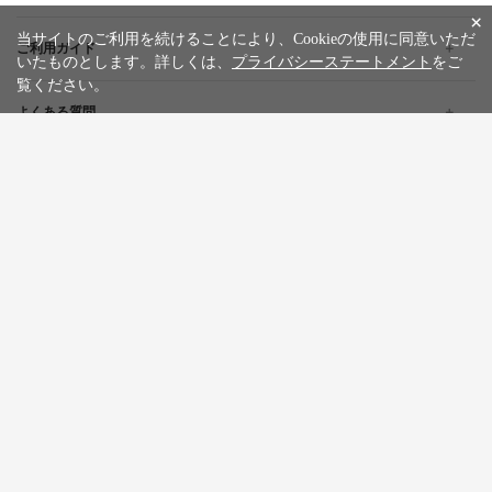
×
当サイトのご利用を続けることにより、Cookieの使用に同意いただ
ご利用ガイド
いたものとします。詳しくは、
プライバシーステートメント
をご
覧ください。
よくある質問
企業情報
採用情報
旅行条件書
標識・約款
プライバシーステートメント
特定商取引法に基づく表記
サイトマップ
お問い合わせ
広告掲載について
カスタマーハラスメントポリシー
English
한글
繁體中文
简体中文
Tiếng việt
WILLER Group
WILLER EXPRESS
京都丹後鉄道
WILLER ACROSS