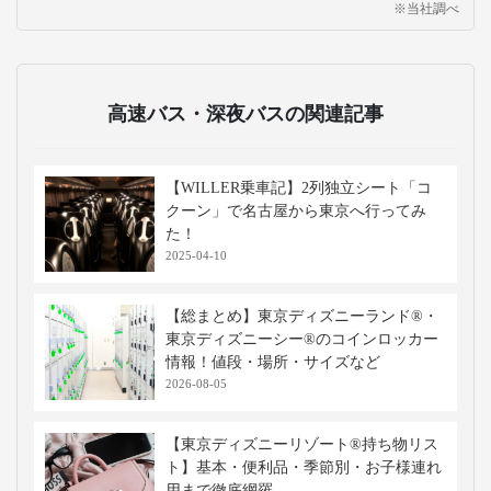
※当社調べ
高速バス・深夜バスの関連記事
【WILLER乗車記】2列独立シート「コ
クーン」で名古屋から東京へ行ってみ
た！
2025-04-10
【総まとめ】東京ディズニーランド®・
東京ディズニーシー®のコインロッカー
情報！値段・場所・サイズなど
2026-08-05
【東京ディズニーリゾート®持ち物リス
ト】基本・便利品・季節別・お子様連れ
用まで徹底網羅