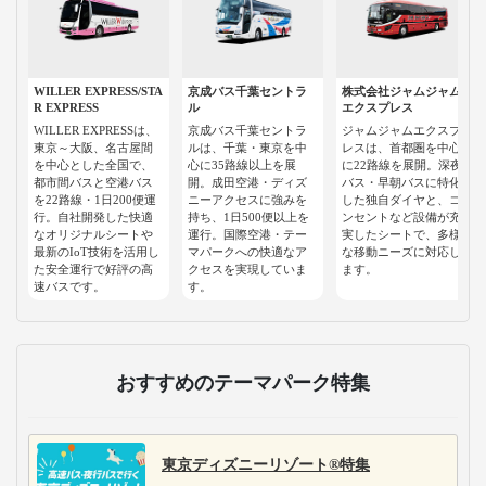
WILLER EXPRESS/STA
京成バス千葉セントラ
株式会社ジャムジャム
R EXPRESS
ル
エクスプレス
WILLER EXPRESSは、
京成バス千葉セントラ
ジャムジャムエクスプ
東京～大阪、名古屋間
ルは、千葉・東京を中
レスは、首都圏を中心
を中心とした全国で、
心に35路線以上を展
に22路線を展開。深夜
都市間バスと空港バス
開。成田空港・ディズ
バス・早朝バスに特化
を22路線・1日200便運
ニーアクセスに強みを
した独自ダイヤと、コ
行。自社開発した快適
持ち、1日500便以上を
ンセントなど設備が充
なオリジナルシートや
運行。国際空港・テー
実したシートで、多様
最新のIoT技術を活用し
マパークへの快適なア
な移動ニーズに対応し
た安全運行で好評の高
クセスを実現していま
ます。
速バスです。
す。
おすすめのテーマパーク特集
東京ディズニーリゾート®特集