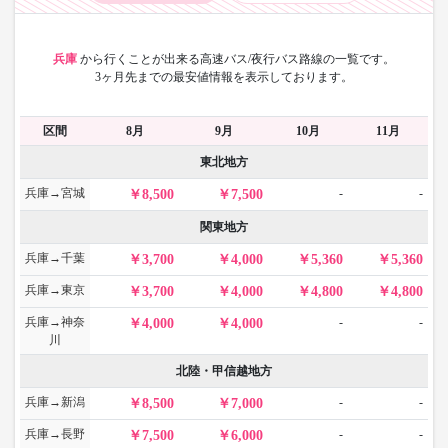
兵庫
から
行くことが出来る高速バス/夜行バス路線の一覧です。
3ヶ月先までの最安値情報を表示しております。
区間
8月
9月
10月
11月
東北地方
兵庫→宮城
-
-
8,500
7,500
関東地方
兵庫→千葉
3,700
4,000
5,360
5,360
兵庫→東京
3,700
4,000
4,800
4,800
兵庫→神奈
-
-
4,000
4,000
川
北陸・甲信越地方
兵庫→新潟
-
-
8,500
7,000
兵庫→長野
-
-
7,500
6,000