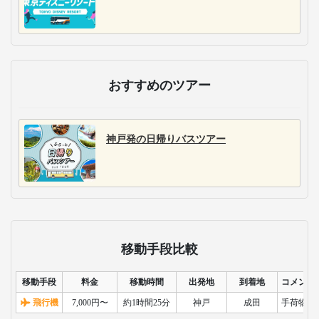
おすすめのツアー
神戸発の日帰りバスツアー
移動手段比較
移動手段
料金
移動時間
出発地
到着地
コメント
飛行機
7,000円〜
約1時間25分
神戸
成田
手荷物検