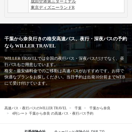
成田空港第三ターミナル
東京ディズニーランドR
千葉から奈良行きの格安高速バス、夜行・深夜バスの予約
なら WILLER TRAVEL
WILLER TRAVELでは全国の夜行バス・深夜バスだけでなく、昼
行バスもご用意しています。
格安・最安値料金でのご移動は高速バスがおすすめです。お得で
快適なプランをお探しください。当日予約は出発10分前までWEB
にて受け付けています。
高速バス・夜行バスのWILLER TRAVEL
千葉
千葉から奈良
4列シート 千葉から奈良 の高速バス・夜行バス予約
引受保険会社
チューリッヒ保険会社
DSR-735