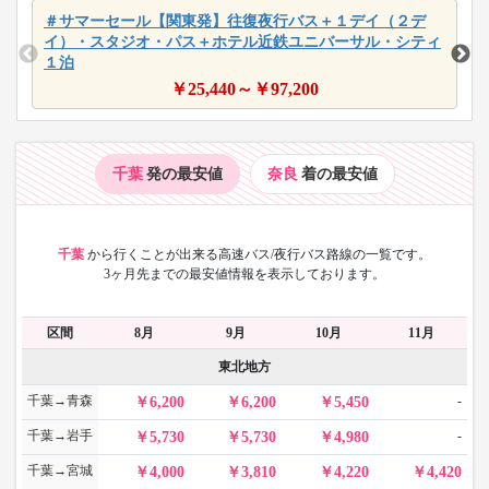
＃サマーセール【関東発】往復夜行バス＋１デイ（２デ
イ）・スタジオ・パス＋ホテル近鉄ユニバーサル・シティ
１泊
￥
25,440
～￥
97,200
千葉
発の最安値
奈良
着の最安値
千葉
から
行くことが出来る高速バス/夜行バス路線の一覧です。
3ヶ月先までの最安値情報を表示しております。
区間
8月
9月
10月
11月
東北地方
千葉→青森
-
6,200
6,200
5,450
千葉→岩手
-
5,730
5,730
4,980
千葉→宮城
4,000
3,810
4,220
4,420