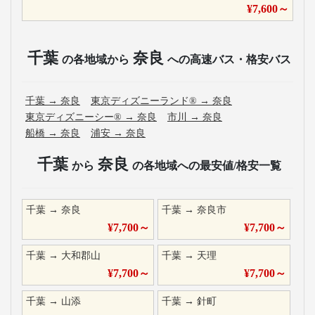
¥
7,600
～
千葉
奈良
の各地域から
への高速バス・格安バス
千葉
→
奈良
東京ディズニーランド®
→
奈良
東京ディズニーシー®
→
奈良
市川
→
奈良
船橋
→
奈良
浦安
→
奈良
千葉
奈良
から
の各地域への最安値/格安一覧
千葉
→
奈良
千葉
→
奈良市
¥
7,700
～
¥
7,700
～
千葉
→
大和郡山
千葉
→
天理
¥
7,700
～
¥
7,700
～
千葉
→
山添
千葉
→
針町