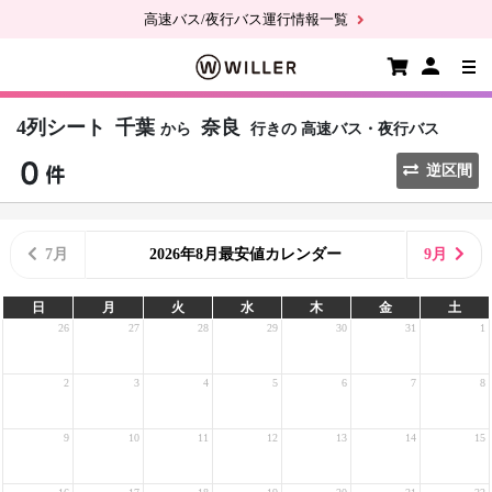
高速バス/夜行バス運行情報一覧
4列シート
千葉
奈良
から
行きの
高速バス・夜行バス
逆区間
7月
2026年8月最安値カレンダー
9月
日
月
火
水
木
金
土
26
27
28
29
30
31
1
2
3
4
5
6
7
8
9
10
11
12
13
14
15