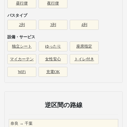
昼行便
夜行便
バスタイプ
2列
3列
4列
設備・サービス
独立シート
ゆったり
座席指定
マイカーテン
女性安心
トイレ付き
WiFi
充電OK
逆区間の路線
奈良
→
千葉