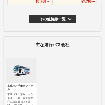
¥
7,700
～
¥
7,700
～
その他路線一覧
主な運行バス会社
京成バス千葉セントラ
ル
京成バス千葉セントラ
ルは、千葉・東京を中
心に35路線以上を展