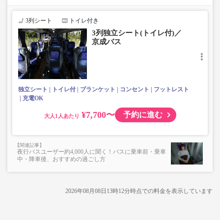
・フリーWi-Fi対応
・長時間の移動でも安心の車内トイレあり
3列シート
トイレ付き
・乗務員1名にて運行
3列独立シート(トイレ付)／
・車内を常時換気、車内を清掃、除菌
京成バス
独立シート
トイレ付
ブランケット
コンセント
フットレスト
充電OK
¥7,700〜
予約に進む
大人
夜行バスユーザー約4,000人に聞く！バスに乗車前・乗車
中・降車後、おすすめの過ごし方
2026年08月08日13時12分
時点での料金を表示しています