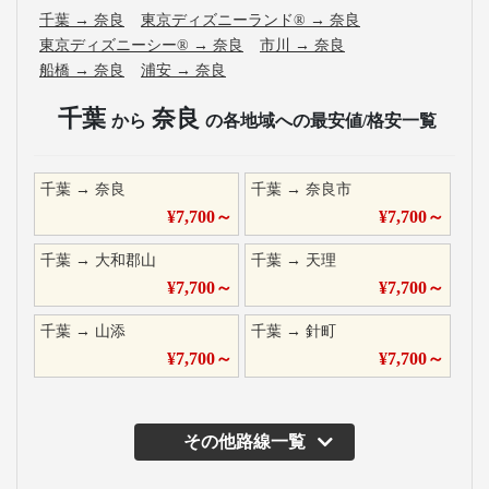
千葉
→
奈良
東京ディズニーランド®
→
奈良
東京ディズニーシー®
→
奈良
市川
→
奈良
船橋
→
奈良
浦安
→
奈良
千葉
奈良
から
の各地域への最安値/格安一覧
千葉
→
奈良
千葉
→
奈良市
¥
7,700
～
¥
7,700
～
千葉
→
大和郡山
千葉
→
天理
¥
7,700
～
¥
7,700
～
千葉
→
山添
千葉
→
針町
¥
7,700
～
¥
7,700
～
その他路線一覧