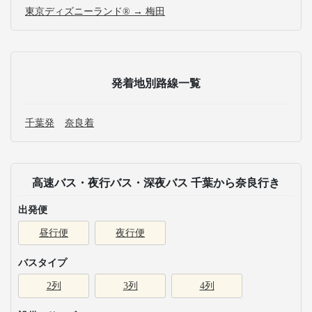
東京ディズニーランド® → 梅田
発着地別路線一覧
千葉発
奈良着
高速バス・夜行バス・深夜バス 千葉から奈良行き
出発便
昼行便
夜行便
バスタイプ
2列
3列
4列