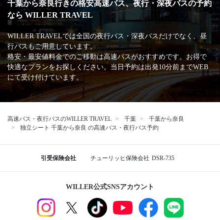
千葉から奈良行きの格安高速バス、夜行・深夜バスの予約
なら WILLER TRAVEL
WILLER TRAVELでは全国の夜行バス・深夜バスだけでなく、昼
行バスもご用意しています。
格安・最安値料金でのご移動は高速バスがおすすめです。お得で
快適なプランをお探しください。当日予約は出発10分前までWEB
にて受け付けています。
高速バス・夜行バスのWILLER TRAVEL
千葉
千葉から奈良
独立シート 千葉から奈良 の高速バス・夜行バス予約
引受保険会社
チューリッヒ保険会社
DSR-735
WILLER公式SNSアカウント