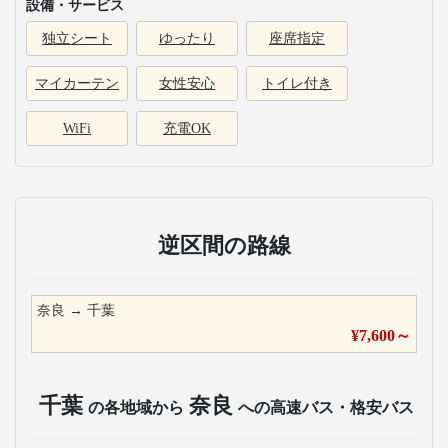
設備・サービス
独立シート
ゆったり
座席指定
マイカーテン
女性安心
トイレ付き
WiFi
充電OK
逆区間の路線
奈良
→
千葉
¥
7,600
～
千葉
奈良
の各地域から
への高速バス・格安バス