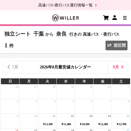
高速バス/夜行バス運行情報一覧
独立シート
千葉
奈良
から
行きの
高速バス・夜行バス
1
件
逆区間
7月
2026年8月最安値カレンダー
9月
日
月
火
水
木
金
土
26
27
28
29
30
31
1
2
3
4
5
6
7
8
9
10
11
12
13
14
15
￥11,500
￥11,400
￥10,500
￥12,200
￥12,700
16
17
18
19
20
21
22