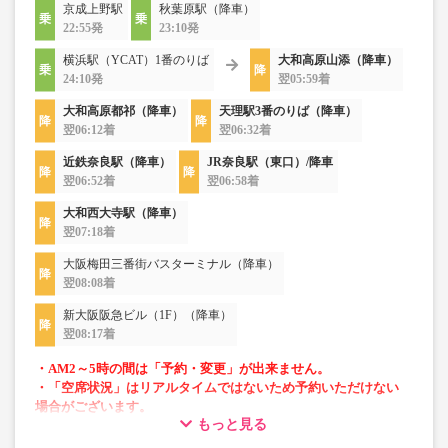
京成上野駅
秋葉原駅（降車）
22:55発
23:10発
横浜駅（YCAT）1番のりば
大和高原山添（降車）
24:10発
翌05:59着
大和高原都祁（降車）
天理駅3番のりば（降車）
翌06:12着
翌06:32着
近鉄奈良駅（降車）
JR奈良駅（東口）/降車
翌06:52着
翌06:58着
大和西大寺駅（降車）
翌07:18着
大阪梅田三番街バスターミナル（降車）
翌08:08着
新大阪阪急ビル（1F）（降車）
翌08:17着
・AM2～5時の間は「予約・変更」が出来ません。
・「空席状況」はリアルタイムではないため予約いただけない
場合がございます。
もっと見る
・小人運賃は大人運賃の半額