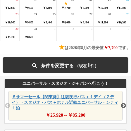
￥12,600
￥9,500
￥9,600
￥7,700
￥8,000
￥12,500
￥11,500
23
24
25
26
27
28
29
￥10,900
￥9,800
￥8,400
￥8,000
￥8,400
￥11,200
￥10,200
30
31
1
2
3
4
5
￥11,700
￥8,600
★
は2026年8月の最安値
￥7,700
です。
1
条件を変更する
ユニバーサル・スタジオ・ジャパンへ行こう！
＃サマーセール【関東発】往復夜行バス＋１デイ（２デ
イ）・スタジオ・パス＋ホテル近鉄ユニバーサル・シティ
１泊
￥
25,920
～￥
85,200