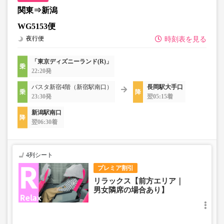
関東⇒新潟
WG5153便
夜行便
時刻表を見る
「東京ディズニーランド(R)」
22:20発
バスタ新宿4階（新宿駅南口）
長岡駅大手口
23:30発
翌05:15着
新潟駅南口
翌06:30着
4列シート
プレミア割引
リラックス【前方エリア｜
男女隣席の場合あり】