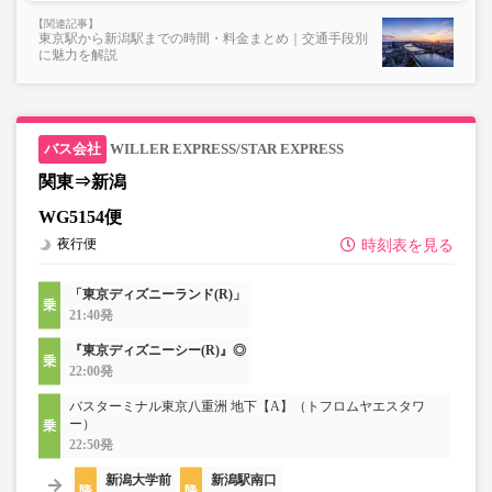
東京駅から新潟駅までの時間・料金まとめ｜交通手段別
に魅力を解説
WILLER EXPRESS/STAR EXPRESS
関東⇒新潟
WG5154便
夜行便
時刻表を見る
「東京ディズニーランド(R)」
21:40発
『東京ディズニーシー(R)』◎
22:00発
バスターミナル東京八重洲 地下【A】（トフロムヤエスタワ
ー）
22:50発
新潟大学前
新潟駅南口