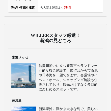
障がい者割引運賃
大人基本運賃より
5割引
WILLERスタッフ厳選！
新潟の見どころ
朱鷺メッセ
信濃川沿いに立つ新潟市のランドマー
ク的な複合施設で、展望台から市街地
や日本海を一望できます。会議場やイ
ベントホール、ショッピング施設も併
設されており、観光だけでなく多目的
に楽しめるスポットです。
佐渡島
新潟県沖に浮かぶ大きな島で、美しい