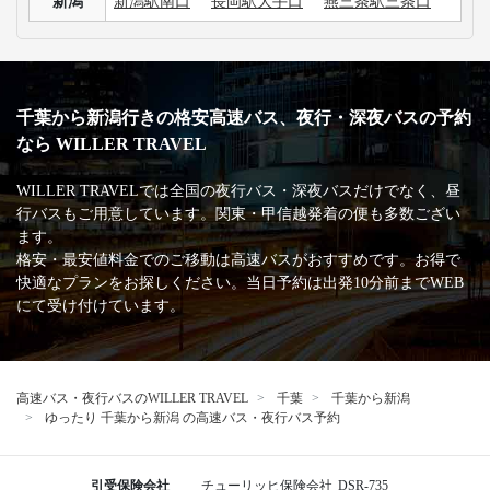
新潟
新潟駅南口
長岡駅大手口
燕三条駅三条口
千葉から新潟行きの格安高速バス、夜行・深夜バスの予約
なら WILLER TRAVEL
WILLER TRAVELでは全国の夜行バス・深夜バスだけでなく、昼
行バスもご用意しています。関東・甲信越発着の便も多数ござい
ます。
格安・最安値料金でのご移動は高速バスがおすすめです。お得で
快適なプランをお探しください。当日予約は出発10分前までWEB
にて受け付けています。
高速バス・夜行バスのWILLER TRAVEL
千葉
千葉から新潟
ゆったり 千葉から新潟 の高速バス・夜行バス予約
引受保険会社
チューリッヒ保険会社
DSR-735