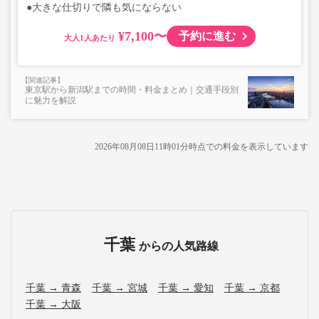
●大きな仕切りで隣も気にならない
¥7,100〜
予約に進む
大人
東京駅から新潟駅までの時間・料金まとめ｜交通手段別
に魅力を解説
2026年08月08日11時01分
時点での料金を表示しています
千葉
からの人気路線
千葉 → 青森
千葉 → 宮城
千葉 → 愛知
千葉 → 京都
千葉 → 大阪