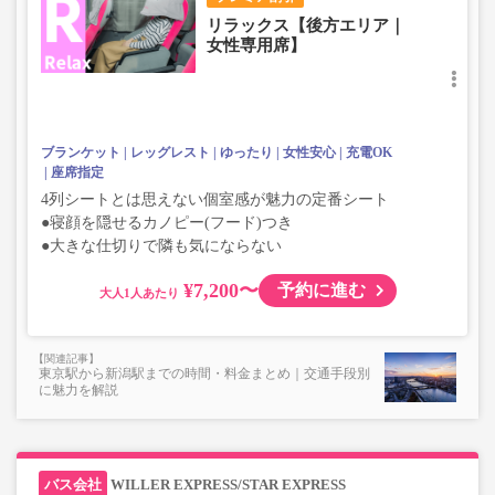
リラックス【後方エリア｜
女性専用席】
ブランケット
レッグレスト
ゆったり
女性安心
充電OK
座席指定
4列シートとは思えない個室感が魅力の定番シート
●寝顔を隠せるカノピー(フード)つき
●大きな仕切りで隣も気にならない
¥7,200〜
予約に進む
大人
東京駅から新潟駅までの時間・料金まとめ｜交通手段別
に魅力を解説
WILLER EXPRESS/STAR EXPRESS