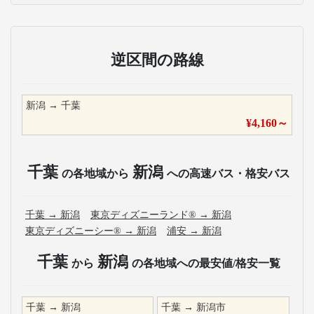
逆区間の路線
新潟
→
千葉
¥
4,160
～
千葉
新潟
の各地域から
への高速バス・格安バス
千葉
→
新潟
東京ディズニーランド®
→
新潟
東京ディズニーシー®
→
新潟
浦安
→
新潟
千葉
新潟
から
の各地域への最安値/格安一覧
千葉
→
新潟
千葉
→
新潟市