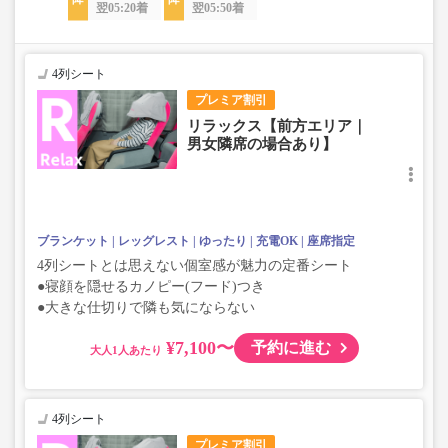
翌05:20着
翌05:50着
4列シート
プレミア割引
リラックス【前方エリア｜
男女隣席の場合あり】
ブランケット
レッグレスト
ゆったり
充電OK
座席指定
4列シートとは思えない個室感が魅力の定番シート
●寝顔を隠せるカノピー(フード)つき
●大きな仕切りで隣も気にならない
¥7,100〜
予約に進む
大人
4列シート
プレミア割引