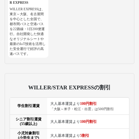
R EXPRESS
WILLER EXPRESSは、
東京～大阪、名古屋間
を中心とした全国で、
都市間バスと空港バス
を22路線・1日200便運
行。自社開発した快適
なオリジナルシートや
最新のIoT技術を活用し
た安全運行で好評の高
速バスです。
WILLER/STAR EXPRESSの割引
大人基本運賃より
100円割引
学生割引運賃
「大阪～米子・松江・出雲」は500円割引
シニア割引運賃
大人基本運賃より
100円割引
(55歳以上)
小児対象割引
大人基本運賃より
5割引
(小学生まで)