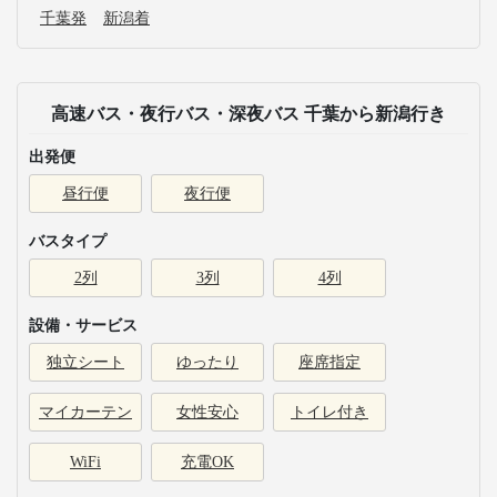
千葉発
新潟着
高速バス・夜行バス・深夜バス 千葉から新潟行き
出発便
昼行便
夜行便
バスタイプ
2列
3列
4列
設備・サービス
独立シート
ゆったり
座席指定
マイカーテン
女性安心
トイレ付き
WiFi
充電OK