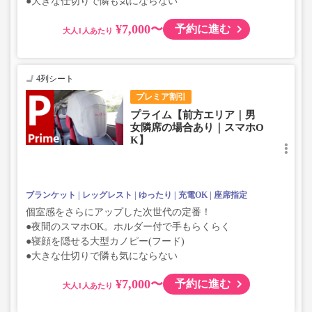
●大きな仕切りで隣も気にならない
¥7,000〜
予約に進む
大人
4列シート
プレミア割引
プライム【前方エリア｜男
女隣席の場合あり｜スマホO
K】
ブランケット
レッグレスト
ゆったり
充電OK
座席指定
個室感をさらにアップした次世代の定番！
●夜間のスマホOK。ホルダー付で手もらくらく
●寝顔を隠せる大型カノピー(フード)
●大きな仕切りで隣も気にならない
¥7,000〜
予約に進む
大人