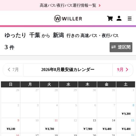
高速バス/夜行バス運行情報一覧
ゆったり
千葉
新潟
から
行きの
高速バス・夜行バス
3
件
逆区間
7月
2026年8月最安値カレンダー
9月
日
月
火
水
木
金
土
26
27
28
29
30
31
1
2
3
4
5
6
7
8
￥9,200
9
10
11
12
13
14
15
￥8,100
￥8,700
￥7,900
￥8,400
￥8,400
16
17
18
19
20
21
22