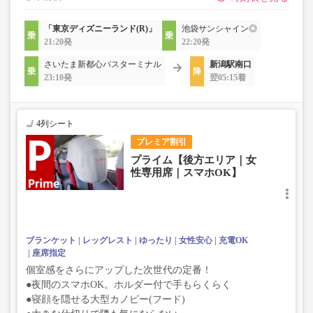
「東京ディズニーランド(R)」
池袋サンシャイン◎
21:20発
22:20発
さいたま新都心バスターミナル
新潟駅南口
23:10発
翌05:15着
4列シート
プレミア割引
プライム【後方エリア｜女
性専用席｜スマホOK】
ブランケット
レッグレスト
ゆったり
女性安心
充電OK
座席指定
個室感をさらにアップした次世代の定番！
●夜間のスマホOK。ホルダー付で手もらくらく
●寝顔を隠せる大型カノピー(フード)