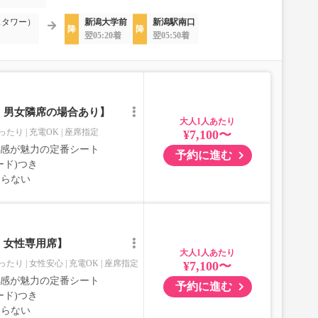
スタワー）
新潟大学前
新潟駅南口
翌05:20着
翌05:50着
｜男女隣席の場合あり】
大人
ったり
充電OK
座席指定
¥7,100〜
室感が魅力の定番シート
予約に進む
ード)つき
ならない
｜女性専用席】
大人
ったり
女性安心
充電OK
座席指定
¥7,100〜
室感が魅力の定番シート
予約に進む
ード)つき
ならない