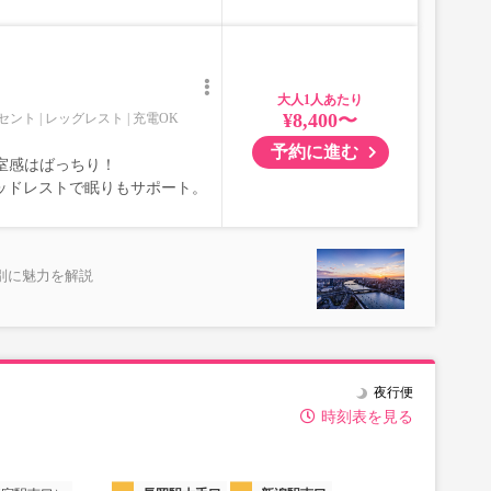
大人
¥8,400〜
セント
レッグレスト
充電OK
予約に進む
室感はばっちり！
ッドレストで眠りもサポート。
別に魅力を解説
夜行便
時刻表を見る