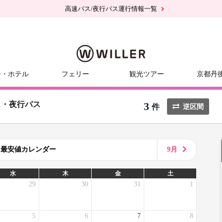
高速バス/夜行バス運行情報一覧
ー・ホテル
フェリー
観光ツアー
京都丹
3
ス・夜行バス
件
逆区間
8月最安値カレンダー
9月
水
木
金
土
29
30
31
1
5
6
7
8