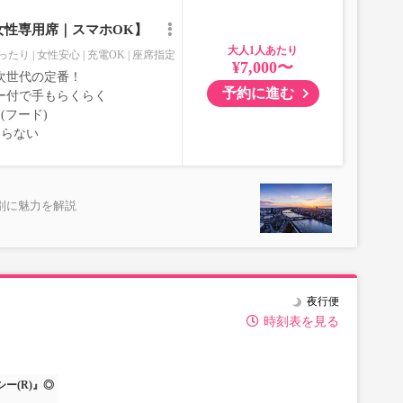
女性専用席｜スマホOK】
大人
ったり
女性安心
充電OK
座席指定
¥7,000〜
次世代の定番！
予約に進む
ー付で手もらくらく
(フード)
ならない
別に魅力を解説
夜行便
時刻表を見る
ー(R)』◎