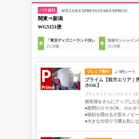
WILLER EXPRESS/STAR EXPRESS
関東⇒新潟
WG5151便
「東京ディズニーランド(R)」
池袋サンシャイン
21:20発
22:20発
プレミア割引
4列シート
プライム【前方エリア｜
ホOK】
ブランケット
レッグレスト
ゆ
個室感をさらにアップした
●夜間のスマホOK。ホルダ
●寝顔を隠せる大型カノピー
●大きな仕切りで隣も気に