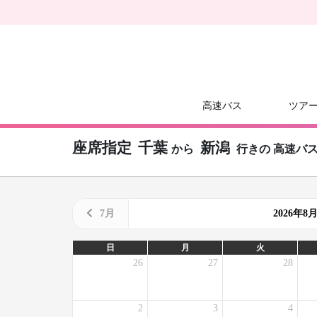
高速バス
ツア
座席指定
千葉
新潟
から
行きの
高速バ
7月
2026年
日
月
火
26
27
28
2
3
4