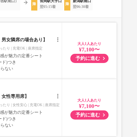
新宿駅南口）
長岡駅大手口
新潟駅南口
翌05:15着
翌06:30着
｜男女隣席の場合あり】
大人
ったり
充電OK
座席指定
¥7,100〜
室感が魅力の定番シート
予約に進む
ード)つき
ならない
｜女性専用席】
大人
ったり
女性安心
充電OK
座席指定
¥7,100〜
室感が魅力の定番シート
予約に進む
ード)つき
ならない