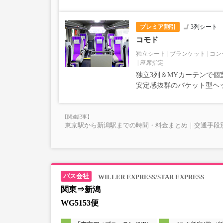
プレミア割引
3列シート
コモド
独立シート
ブランケット
コン
座席指定
独立3列＆MYカーテンで個
安定感抜群のバケット型ヘ
東京駅から新潟駅までの時間・料金まとめ｜交通手段
WILLER EXPRESS/STAR EXPRESS
関東⇒新潟
WG5153便