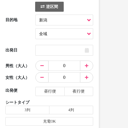
逆区間
目的地
出発日
男性（大人）
女性（大人）
出発便
昼行便
夜行便
シートタイプ
3列
4列
充電OK