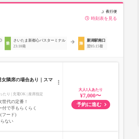
夜行便
時刻表を見る
◎
さいたま新都心バスターミナル
新潟駅南口
23:10発
翌05:15着
男女隣席の場合あり｜スマ
大人
ったり
充電OK
座席指定
¥7,000〜
次世代の定番！
予約に進む
ー付で手もらくらく
(フード)
ならない