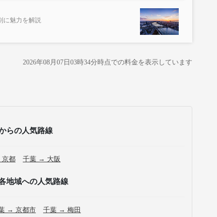
別に魅力を解説
2026年08月07日03時34分
時点での料金を表示しています
からの人気路線
 京都
千葉 → 大阪
各地域への人気路線
葉 → 京都市
千葉 → 梅田