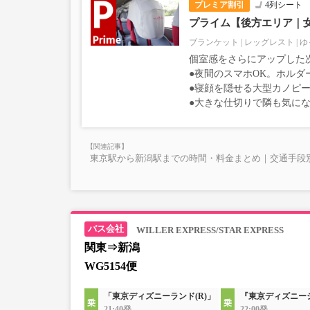
プレミア割引
4列シート
プライム【後方エリア｜
ブランケット
レッグレスト
ゆ
個室感をさらにアップした
●夜間のスマホOK。ホルダ
●寝顔を隠せる大型カノピー
●大きな仕切りで隣も気に
東京駅から新潟駅までの時間・料金まとめ｜交通手段
WILLER EXPRESS/STAR EXPRESS
関東⇒新潟
WG5154便
「東京ディズニーランド(R)」
『東京ディズニーシ
21:40発
22:00発