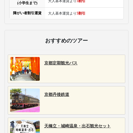
大人基本運賃より
5割引
(小学生まで)
障がい者割引運賃
大人基本運賃より
5割引
おすすめのツアー
京都定期観光バス
京都丹後鉄道
天橋立・城崎温泉・出石観光セット