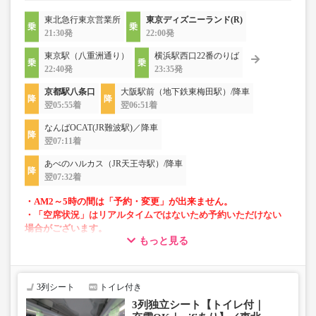
東北急行東京営業所
東京ディズニーランド(R)
21:30発
22:00発
東京駅（八重洲通り）
横浜駅西口22番のりば
22:40発
23:35発
京都駅八条口
大阪駅前（地下鉄東梅田駅）/降車
翌05:55着
翌06:51着
なんばOCAT(JR難波駅)／降車
翌07:11着
あべのハルカス（JR天王寺駅）/降車
翌07:32着
・AM2～5時の間は「予約・変更」が出来ません。
・「空席状況」はリアルタイムではないため予約いただけない
場合がございます。
もっと見る
・車両は予告なく変更となる場合がございます。これに伴い、
座席やシート設備が変更となる場合がございますので、あらか
じめご了承ください。
3列シート
トイレ付き
3列独立シート【トイレ付｜