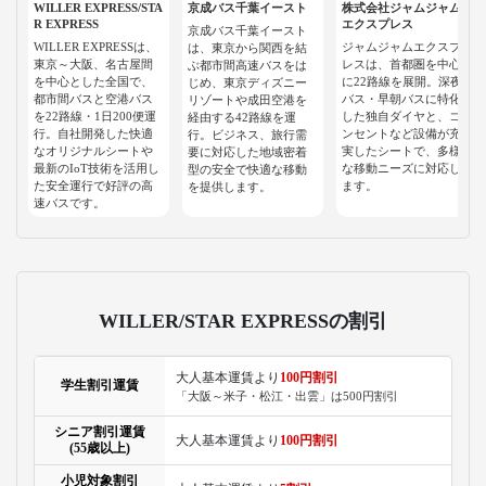
WILLER EXPRESS/STA
京成バス千葉イースト
株式会社ジャムジャム
R EXPRESS
エクスプレス
京成バス千葉イースト
WILLER EXPRESSは、
ジャムジャムエクスプ
は、東京から関西を結
東京～大阪、名古屋間
レスは、首都圏を中心
ぶ都市間高速バスをは
を中心とした全国で、
に22路線を展開。深夜
じめ、東京ディズニー
都市間バスと空港バス
バス・早朝バスに特化
リゾートや成田空港を
を22路線・1日200便運
した独自ダイヤと、コ
経由する42路線を運
行。自社開発した快適
ンセントなど設備が充
行。ビジネス、旅行需
なオリジナルシートや
実したシートで、多様
要に対応した地域密着
最新のIoT技術を活用し
な移動ニーズに対応し
型の安全で快適な移動
た安全運行で好評の高
ます。
を提供します。
速バスです。
WILLER/STAR EXPRESSの割引
大人基本運賃より
100円割引
学生割引運賃
「大阪～米子・松江・出雲」は500円割引
シニア割引運賃
大人基本運賃より
100円割引
(55歳以上)
小児対象割引