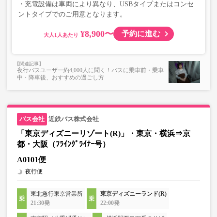
・充電設備は車両により異なり、USBタイプまたはコンセ
ントタイプでのご用意となります。
¥8,900〜
予約に進む
大人
夜行バスユーザー約4,000人に聞く！バスに乗車前・乗車
中・降車後、おすすめの過ごし方
近鉄バス株式会社
「東京ディズニーリゾート(R)」・東京・横浜⇒京
都・大阪（ﾌﾗｲﾝｸﾞﾗｲﾅｰ号）
A0101便
夜行便
東北急行東京営業所
東京ディズニーランド(R)
21:30発
22:00発