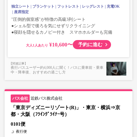
独立シート
ブランケット
フットレスト
レッグレスト
充電OK
座席指定
"圧倒的個室感"が特徴の高級3列シート
●シェル型で後ろを気にせずリクライニング
●寝顔を隠せるカノピー付き スマホホルダーも完備
¥10,600〜
予約に進む
大人
夜行バスユーザー約4,000人に聞く！バスに乗車前・乗車
中・降車後、おすすめの過ごし方
近鉄バス株式会社
「東京ディズニーリゾート(R)」・東京・横浜⇒京
都・大阪（ﾌﾗｲﾝｸﾞﾗｲﾅｰ号）
0101便
夜行便