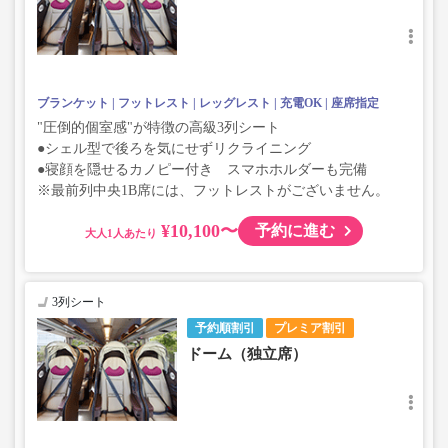
ブランケット
フットレスト
レッグレスト
充電OK
座席指定
"圧倒的個室感"が特徴の高級3列シート
●シェル型で後ろを気にせずリクライニング
●寝顔を隠せるカノピー付き スマホホルダーも完備
※最前列中央1B席には、フットレストがございません。
¥10,100〜
予約に進む
大人
3列シート
予約順割引
プレミア割引
ドーム（独立席）