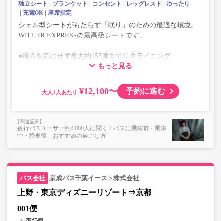
独立シート
ブランケット
コンセント
レッグレスト
ゆったり
充電OK
座席指定
シェル型シートがもたらす「眠り」のための最適な環境。
WILLER EXPRESSの最高級シートです。
●後ろを気にせず最大約155度までリクライニング
もっと見る
●座席・レッグレストが一体化したフルフラット感
※最前列中央席はフットレスト・テーブルがございません
¥12,100〜
予約に進む
大人
夜行バスユーザー約4,000人に聞く！バスに乗車前・乗車
中・降車後、おすすめの過ごし方
京成バス千葉イースト株式会社
上野・東京ディズニーリゾート⇒京都
001便
夜行便