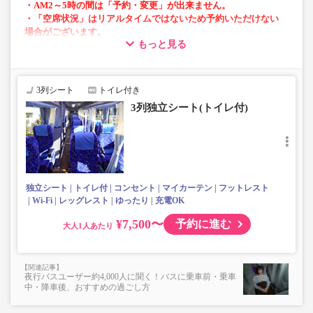
・AM2～5時の間は「予約・変更」が出来ません。
・「空席状況」はリアルタイムではないため予約いただけない
場合がございます。
もっと見る
・車両は予告なく変更となる場合がございます。これに伴い、
座席やシート設備が変更となる場合がございますので、あらか
じめご了承ください。
3列シート
トイレ付き
・3列シートでゆったり快適なバス旅を。
3列独立シート(トイレ付)
・座席にコンセント設備あり。※車両により異なります。
・車内は常時換気し、清掃・除菌を徹底。
※増便はシートタイプ・車両設備など、異なる場合がござ
います。
独立シート
トイレ付
コンセント
マイカーテン
フットレスト
Wi-Fi
レッグレスト
ゆったり
充電OK
¥7,500〜
予約に進む
大人
夜行バスユーザー約4,000人に聞く！バスに乗車前・乗車
中・降車後、おすすめの過ごし方