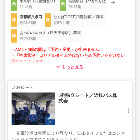
東京駅（八重洲通り）
横浜駅西口22番のりば
22:40発
23:35発
京都駅八条口
なんばOCAT(JR難波駅)／降車
翌05:55着
翌07:11着
あべのハルカス（JR天王寺駅）/降車
翌07:32着
・AM2～5時の間は「予約・変更」が出来ません。
・「空席状況」はリアルタイムではないため予約いただけない
場合がございます。
もっと見る
・車両は予告なく変更となる場合がございます。これに伴い、
座席やシート設備が変更となる場合がございますので、あらか
じめご了承ください。
3列シート
・増便は日によって運行会社が異なる可能性がございま
3列独立シート／近鉄バス株
す。
式会
・ご予約の出発日・便の運行会社につきましては出発日間
際で決定しますので、カスタマーセンターまでお問い合わ
せをお願いいたします。
・充電設備は車両により異なり、USBタイプまたはコンセ
ントタイプでのご用意となります。