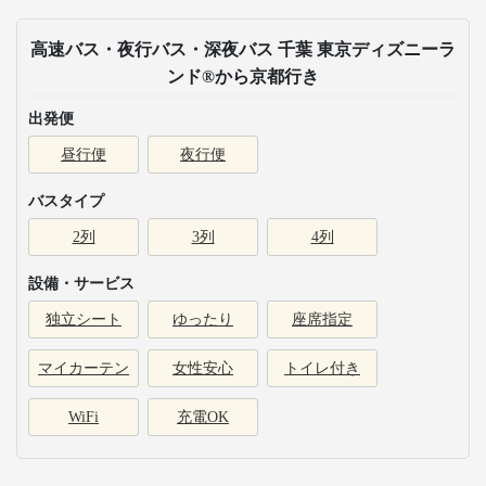
高速バス・夜行バス・深夜バス 千葉 東京ディズニーラ
ンド®から京都行き
出発便
昼行便
夜行便
バスタイプ
2列
3列
4列
設備・サービス
独立シート
ゆったり
座席指定
マイカーテン
女性安心
トイレ付き
WiFi
充電OK