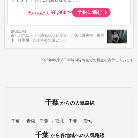
¥8,900〜
予約に進む
大人
夜行バスユーザー約4,000人に聞く！バスに乗車前・乗車
中・降車後、おすすめの過ごし方
2026年08月08日07時14分
時点での料金を表示しています
千葉
からの人気路線
千葉 → 青森
千葉 → 宮城
千葉 → 愛知
千葉
から各地域への人気路線