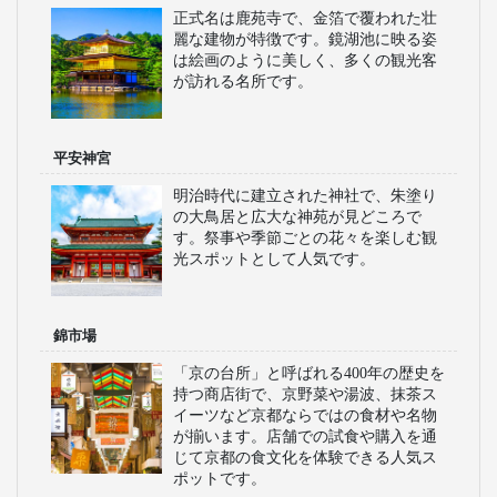
正式名は鹿苑寺で、金箔で覆われた壮
麗な建物が特徴です。鏡湖池に映る姿
は絵画のように美しく、多くの観光客
が訪れる名所です。
平安神宮
明治時代に建立された神社で、朱塗り
の大鳥居と広大な神苑が見どころで
す。祭事や季節ごとの花々を楽しむ観
光スポットとして人気です。
錦市場
「京の台所」と呼ばれる400年の歴史を
持つ商店街で、京野菜や湯波、抹茶ス
イーツなど京都ならではの食材や名物
が揃います。店舗での試食や購入を通
じて京都の食文化を体験できる人気ス
ポットです。