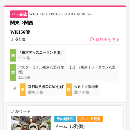
WILLER EXPRESS/STAR EXPRESS
関東⇒関西
WK156便
夜行便
時刻表を見る
「東京ディズニーランド(R)」
21:30発
バスターミナル東京八重洲 地下【B】（東京ミッドタウン八重
洲）
22:30発
京都駅八条口G2のりば
ＷＢＴ大阪梅田
翌06:25着
翌07:45着
3列シート
予約順割引
プレミア割引
ドーム（2列側）