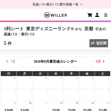
高速バス/夜行バス運行情報一覧
3列シート
東京ディズニーランド®
京都
から
行きの
高速バス・夜行バス
5
件
逆区間
7月
2026年8月最安値カレンダー
9月
日
月
火
水
木
金
土
26
27
28
29
30
31
1
2
3
4
5
6
7
8
9
10
11
12
13
14
15
￥18,000
￥12,600
￥8,500
￥8,500
￥11,900
￥11,900