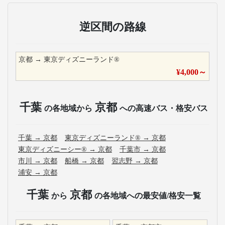
逆区間の路線
京都
→
東京ディズニーランド®
¥
4,000
～
千葉
京都
の各地域から
への高速バス・格安バス
千葉
→
京都
東京ディズニーランド®
→
京都
東京ディズニーシー®
→
京都
千葉市
→
京都
市川
→
京都
船橋
→
京都
習志野
→
京都
浦安
→
京都
千葉
京都
から
の各地域への最安値/格安一覧