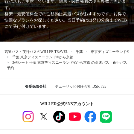
行バスもご用意しています。関東・関西発着の便も多数ございま
す。
格安・最安値料金でのご移動は高速バスがおすすめです。お得で
快適なプランをお探しください。当日予約は出発10分前までWEB
にて受け付けています。
高速バス・夜行バスのWILLER TRAVEL
千葉
東京ディズニーランド®
千葉 東京ディズニーランド®から京都
3列シート 千葉 東京ディズニーランド®から京都 の高速バス・夜行バス
予約
引受保険会社
チューリッヒ保険会社
DSR-735
WILLER公式SNSアカウント