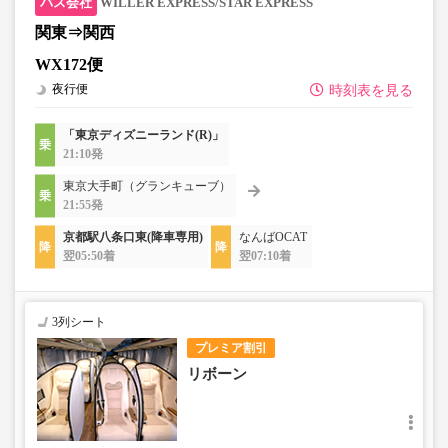
WILLER EXPRESS/STAR EXPRESS
関東⇒関西
WX172便
夜行便
時刻表を見る
「東京ディズニーランド(R)」
21:10発
東京大手町（グランキューブ）
21:55発
京都駅八条口東(降車専用)
なんばOCAT
翌05:50着
翌07:10着
3列シート
プレミア割引
リボーン