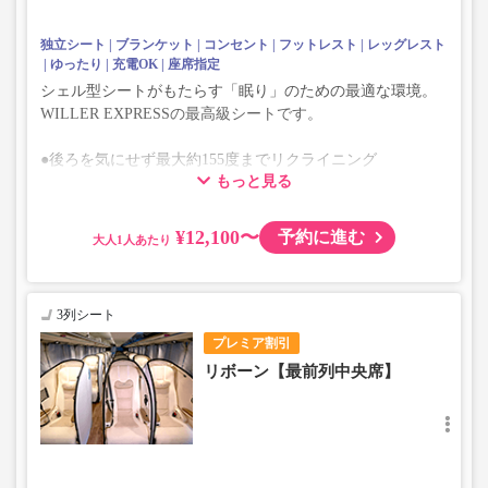
独立シート
ブランケット
コンセント
フットレスト
レッグレスト
ゆったり
充電OK
座席指定
シェル型シートがもたらす「眠り」のための最適な環境。
WILLER EXPRESSの最高級シートです。
●後ろを気にせず最大約155度までリクライニング
もっと見る
●座席・レッグレスト・フットレストが一体化したフルフ
ラット感
¥12,100〜
予約に進む
大人
3列シート
プレミア割引
リボーン【最前列中央席】