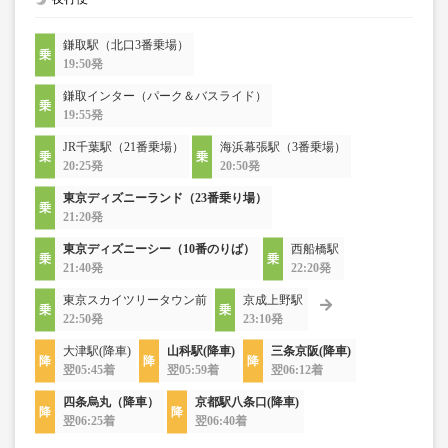
鎌取駅（北口3番乗場）
19:50発
鎌取インター（パーク＆バスライド）
19:55発
JR千葉駅（21番乗場）
海浜幕張駅（3番乗場）
20:25発
20:50発
東京ディズニーランド（23番乗り場）
21:20発
東京ディズニーシー（10番のりば）
西船橋駅
21:40発
22:20発
東京スカイツリータウン前
京成上野駅
22:50発
23:10発
大津駅(降車)
山科駅(降車)
三条京阪(降車)
翌05:45着
翌05:59着
翌06:12着
四条烏丸（降車）
京都駅八条口(降車)
翌06:25着
翌06:40着