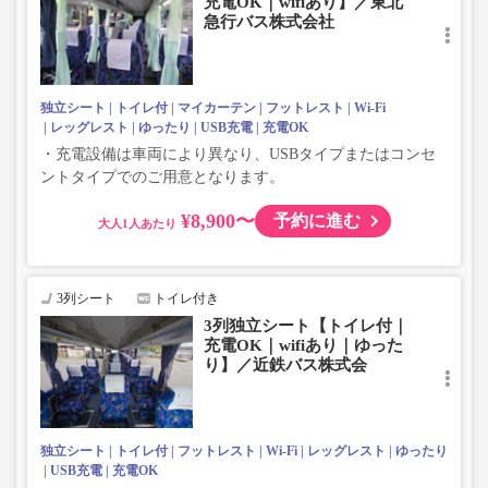
充電OK｜wifiあり】／東北
急行バス株式会社
独立シート
トイレ付
マイカーテン
フットレスト
Wi-Fi
レッグレスト
ゆったり
USB充電
充電OK
・充電設備は車両により異なり、USBタイプまたはコンセ
ントタイプでのご用意となります。
¥8,900〜
予約に進む
大人
3列シート
トイレ付き
3列独立シート【トイレ付｜
充電OK｜wifiあり｜ゆった
り】／近鉄バス株式会
独立シート
トイレ付
フットレスト
Wi-Fi
レッグレスト
ゆったり
USB充電
充電OK