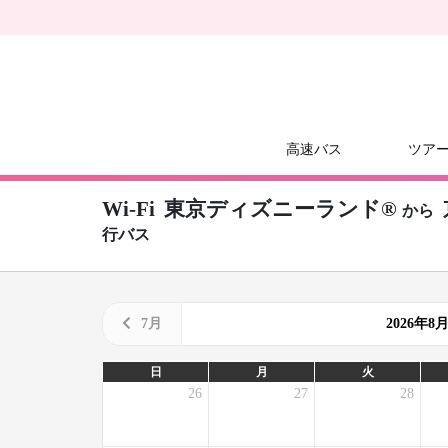
高速バス
ツア
Wi-Fi
東京ディズニーランド®
から
行バス
7月
2026年
日
月
火
26
27
28