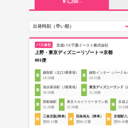
￥5,200
～
京成バス千葉イースト株式会社
上野・東京ディズニーリゾート⇒京都
001便
鎌取駅（北口3番乗場）
鎌取インター（パーク＆
19:50発
19:55発
海浜幕張駅（3番乗場）
東京ディズニーランド（2
20:50発
21:20発
西船橋駅
東京スカイツリータウン前
京成
22:20発
22:50発
23:10
三条京阪(降車)
四条烏丸（降車）
京都駅八
翌06:12着
翌06:25着
翌06:40