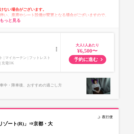
けない場合がございます。
伴い、座席やシート設備が変更となる場合がございますので、
もっと見る
ます。
大人
がございます。
¥6,500〜
ト
マイカーテン
フットレスト
予約に進む
充電OK
乗車中・降車後、おすすめの過ごし方
夜行便
ゾート(R)」⇒京都・大