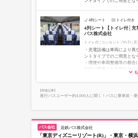
ントタイプでのご用意とな
4列シート
トイレ付き
4列シート【トイレ付│充電
バス株式会社
トイレ付
コンセント
Wi-Fi
充
・充電設備は車両により異な
ントタイプでのご用意とな
・増便や車両整備等の都合
仕様が変更となる場合がご
ださい。
夜行バスユーザー約4,000人に聞く！バスに乗車前・
近鉄バス株式会社
「東京ディズニーリゾート(R)」・東京・横浜⇒京