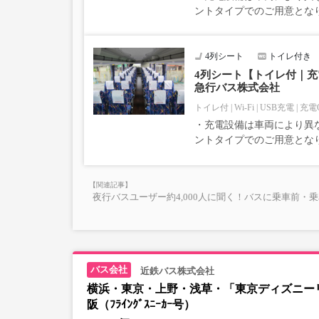
ントタイプでのご用意とな
4列シート
トイレ付き
4列シート【トイレ付｜充電
急行バス株式会社
トイレ付
Wi-Fi
USB充電
充電
・充電設備は車両により異な
ントタイプでのご用意とな
夜行バスユーザー約4,000人に聞く！バスに乗車前・
近鉄バス株式会社
横浜・東京・上野・浅草・「東京ディズニーリ
阪（ﾌﾗｲﾝｸﾞｽﾆｰｶｰ号）