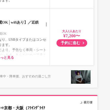
ります。
OK│wifiあり】／近鉄
大人
電OK
¥7,200〜
り、USBタイプまたはコンセ
予約に進む
ります。
により、予告なく車両・シート
ざいます。あらかじめご了承く
もっと見る
乗車中・降車後、おすすめの過ごし方
夜行便
都・大阪（ﾌﾗｲﾝｸﾞﾗｲﾅ