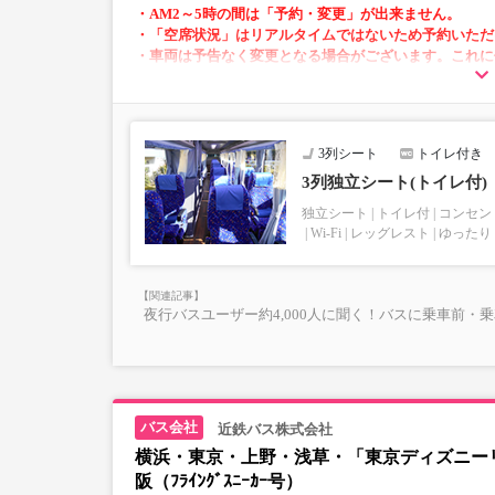
・AM2～5時の間は「予約・変更」が出来ません。
・「空席状況」はリアルタイムではないため予約いただ
・車両は予告なく変更となる場合がございます。これに
あらかじめご了承ください。
・3列シートでゆったり快適なバス旅を。
・座席にコンセント設備あり。※車両により異なり
3列シート
トイレ付き
・車内は常時換気し、清掃・除菌を徹底。
※増便はシートタイプ・車両設備など、異なる場合
3列独立シート(トイレ付)
独立シート
トイレ付
コンセン
Wi-Fi
レッグレスト
ゆったり
夜行バスユーザー約4,000人に聞く！バスに乗車前・
近鉄バス株式会社
横浜・東京・上野・浅草・「東京ディズニーリ
阪（ﾌﾗｲﾝｸﾞｽﾆｰｶｰ号）