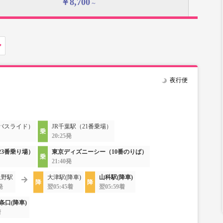
￥8,700
～
夜行便
バスライド）
JR千葉駅（21番乗場）
20:25発
3番乗り場）
東京ディズニーシー（10番のりば）
21:40発
上野駅
大津駅(降車)
山科駅(降車)
発
翌05:45着
翌05:59着
条口(降車)
着