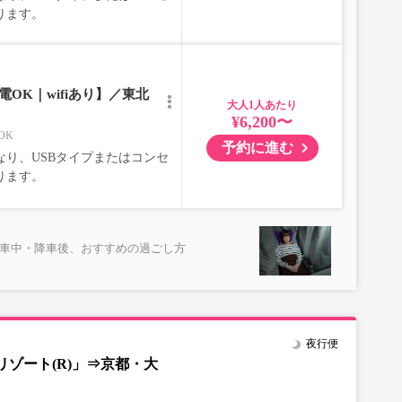
ります。
OK｜wifiあり】／東北
大人
¥6,200〜
OK
予約に進む
り、USBタイプまたはコンセ
ります。
乗車中・降車後、おすすめの過ごし方
夜行便
ゾート(R)」⇒京都・大