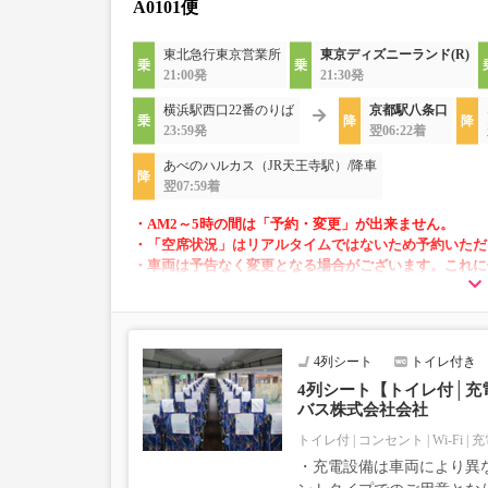
A0101便
東北急行東京営業所
東京ディズニーランド(R)
21:00発
21:30発
横浜駅西口22番のりば
京都駅八条口
23:59発
翌06:22着
あべのハルカス（JR天王寺駅）/降車
翌07:59着
・AM2～5時の間は「予約・変更」が出来ません。
・「空席状況」はリアルタイムではないため予約いただ
・車両は予告なく変更となる場合がございます。これに
あらかじめご了承ください。
・増便は日によって運行会社が異なる可能性がござ
・ご予約の出発日・便の運行会社につきましては出
4列シート
トイレ付き
い合わせをお願いいたします。
4列シート【トイレ付│充電
バス株式会社会社
トイレ付
コンセント
Wi-Fi
充
・充電設備は車両により異な