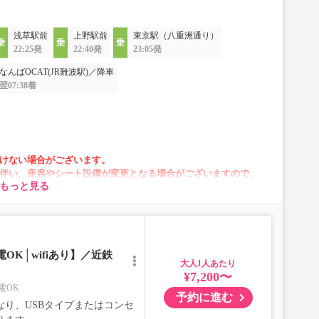
浅草駅前
上野駅前
東京駅（八重洲通り）
22:25発
22:40発
23:05発
なんばOCAT(JR難波駅)／降車
翌07:38着
けない場合がございます。
伴い、座席やシート設備が変更となる場合がございますので、
もっと見る
います。
発日間際で決定しますので、カスタマーセンターまでお問
OK│wifiあり】／近鉄
大人
¥7,200〜
電OK
予約に進む
り、USBタイプまたはコンセ