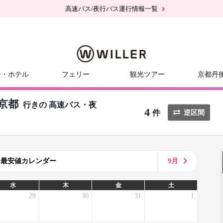
高速バス/夜行バス運行情報一覧
ー・ホテル
フェリー
観光ツアー
京都丹
京都
行きの
高速バス・夜
4
件
逆区間
8月最安値カレンダー
9月
水
木
金
土
29
30
31
1