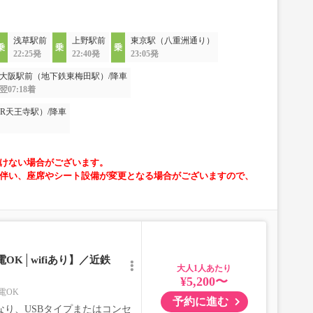
浅草駅前
上野駅前
東京駅（八重洲通り）
22:25発
22:40発
23:05発
大阪駅前（地下鉄東梅田駅）/降車
翌07:18着
R天王寺駅）/降車
けない場合がございます。
伴い、座席やシート設備が変更となる場合がございますので、
OK│wifiあり】／近鉄
大人
¥5,200〜
電OK
予約に進む
り、USBタイプまたはコンセ