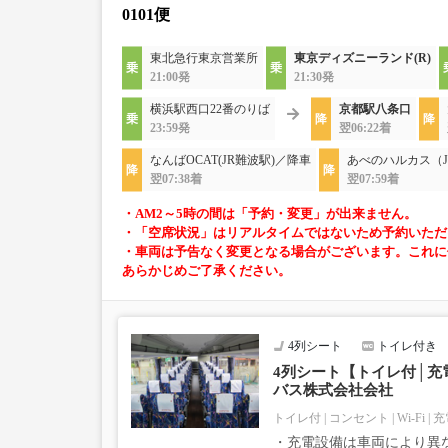
0101便
東北急行東京営業所
東京ディズニーランド(R)
21:00発
21:30発
横浜駅西口22番のりば
京都駅八条口
23:59発
翌06:22着
なんばOCAT(JR難波駅)／降車
あべのハルカス（J
翌07:38着
翌07:59着
・AM2～5時の間は「予約・変更」が出来ません。
・「空席状況」はリアルタイムではないため予約いただ
・車両は予告なく変更となる場合がございます。これに
あらかじめご了承ください。
4列シート
トイレ付き
4列シート【トイレ付│充電
バス株式会社会社
トイレ付
コンセント
Wi-Fi
充
・充電設備は車両により異な