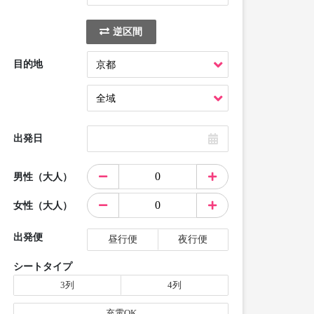
逆区間
目的地
出発日
男性（大人）
女性（大人）
出発便
昼行便
夜行便
シートタイプ
3列
4列
充電OK