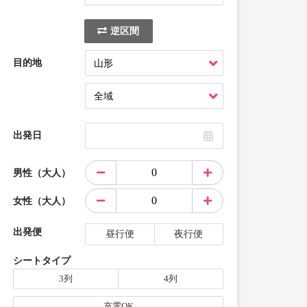
逆区間
目的地
出発日
男性（大人）
女性（大人）
出発便
昼行便
夜行便
シートタイプ
3列
4列
充電OK