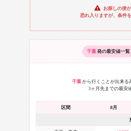
お探しの便が
恐れ入りますが、条件
千葉
発の最安値
一覧
千葉
から
行くことが出来る
3ヶ月先までの最安
区間
8月