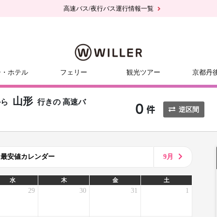
高速バス/夜行バス運行情報一覧
ー・ホテル
フェリー
観光ツアー
京都丹
山形
から
行きの
高速バ
逆区間
8月最安値カレンダー
9月
水
木
金
土
29
30
31
1