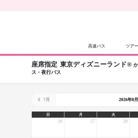
高速バス
ツア
座席指定
東京ディズニーランド®
ス・夜行バス
7月
2026年
日
月
火
26
27
28