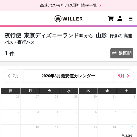
高速バス/夜行バス運行情報一覧
夜行便
東京ディズニーランド®
山形
から
行きの
高速
バス・夜行バス
1
件
逆区間
7月
2026年8月最安値カレンダー
9月
日
月
火
水
木
金
土
26
27
28
29
30
31
1
2
3
4
5
6
7
8
9
10
11
12
13
14
15
￥13,000