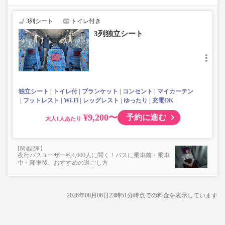
・Wifi設備あり
・快適な3列シート設備
3列シート
トイレ付き
・車内を常時換気、車内を清掃、除菌
3列独立シート
・乗務員2名にて運行
・充電設備（USBまたはコンセント）あり
※「3列独立シート/最後尾4列」のシートには全席充電の
設備がございません。
・フット・レッグレスト全席搭載
独立シート
トイレ付
ブランケット
コンセント
マイカーテン
フットレスト
Wi-Fi
レッグレスト
ゆったり
充電OK
¥9,200〜
予約に進む
大人
夜行バスユーザー約4,000人に聞く！バスに乗車前・乗車
中・降車後、おすすめの過ごし方
2026年08月06日23時51分
時点での料金を表示しています