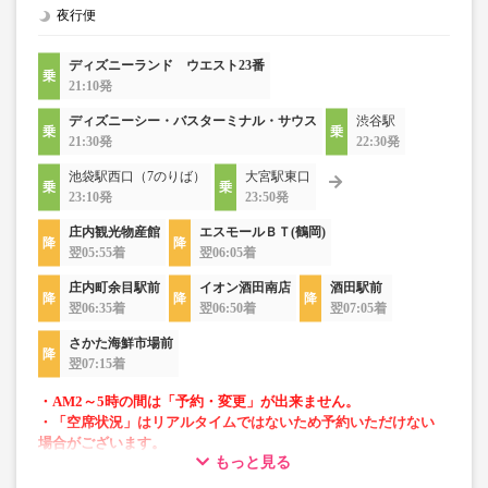
夜行便
ディズニーランド ウエスト23番
21:10発
ディズニーシー・バスターミナル・サウス
渋谷駅
21:30発
22:30発
池袋駅西口（7のりば）
大宮駅東口
23:10発
23:50発
庄内観光物産館
エスモールＢＴ(鶴岡)
翌05:55着
翌06:05着
庄内町余目駅前
イオン酒田南店
酒田駅前
翌06:35着
翌06:50着
翌07:05着
さかた海鮮市場前
翌07:15着
・AM2～5時の間は「予約・変更」が出来ません。
・「空席状況」はリアルタイムではないため予約いただけない
場合がございます。
もっと見る
・長時間の移動でも安心の車内トイレあり