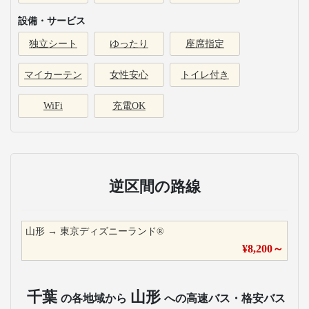
設備・サービス
独立シート
ゆったり
座席指定
マイカーテン
女性安心
トイレ付き
WiFi
充電OK
逆区間の路線
山形
→
東京ディズニーランド®
¥
8,200
～
千葉
山形
の各地域から
への高速バス・格安バス