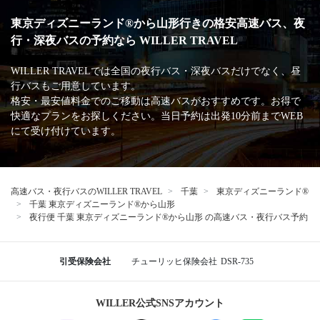
東京ディズニーランド®から山形行きの格安高速バス、夜
行・深夜バスの予約なら WILLER TRAVEL
WILLER TRAVELでは全国の夜行バス・深夜バスだけでなく、昼
行バスもご用意しています。
格安・最安値料金でのご移動は高速バスがおすすめです。お得で
快適なプランをお探しください。当日予約は出発10分前までWEB
にて受け付けています。
高速バス・夜行バスのWILLER TRAVEL
千葉
東京ディズニーランド®
千葉 東京ディズニーランド®から山形
夜行便 千葉 東京ディズニーランド®から山形 の高速バス・夜行バス予約
引受保険会社
チューリッヒ保険会社
DSR-735
WILLER公式SNSアカウント