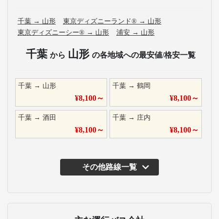
千葉
→
山形
東京ディズニーランド®
→
山形
東京ディズニーシー®
→
山形
浦安
→
山形
千葉
山形
から
の各地域への最安値/格安一覧
千葉
→
山形
千葉
→
鶴岡
¥
8,100
～
¥
8,100
～
千葉
→
酒田
千葉
→
庄内
¥
8,100
～
¥
8,100
～
その他路線一覧