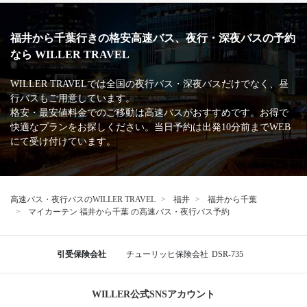
福井から千葉行きの格安高速バス、夜行・深夜バスの予約
なら WILLER TRAVEL
WILLER TRAVELでは全国の夜行バス・深夜バスだけでなく、昼
行バスもご用意しています。
格安・最安値料金でのご移動は高速バスがおすすめです。お得で
快適なプランをお探しください。当日予約は出発10分前までWEB
にて受け付けています。
高速バス・夜行バスのWILLER TRAVEL
福井
福井から千葉
マイカーテン 福井から千葉 の高速バス・夜行バス予約
引受保険会社
チューリッヒ保険会社
DSR-735
WILLER公式SNSアカウント