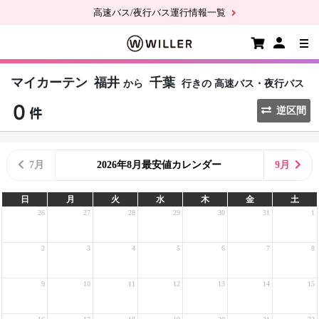
高速バス/夜行バス運行情報一覧
マイカーテン
福井
千葉
から
行きの
高速バス・夜行バス
逆区間
7月
2026年8月最安値カレンダー
9月
日
月
火
水
木
金
土
26
27
28
29
30
31
1
2
3
4
5
6
7
8
9
10
11
12
13
14
15