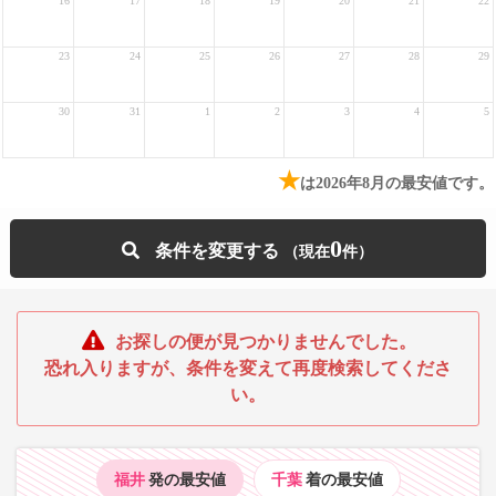
16
17
18
19
20
21
22
23
24
25
26
27
28
29
30
31
1
2
3
4
5
★
は2026年8月の最安値です。
0
条件を変更する
お探しの便が見つかりませんでした。
恐れ入りますが、条件を変えて再度検索してくださ
い。
福井
発の最安値
千葉
着の最安値