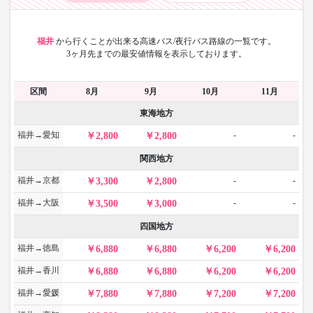
福井
から
行くことが出来る高速バス/夜行バス路線の一覧です。
3ヶ月先までの最安値情報を表示しております。
区間
8月
9月
10月
11月
東海地方
福井→愛知
-
-
2,800
2,800
関西地方
福井→京都
-
-
3,300
2,800
福井→大阪
-
-
3,500
3,000
四国地方
福井→徳島
6,880
6,880
6,200
6,200
福井→香川
6,880
6,880
6,200
6,200
福井→愛媛
7,880
7,880
7,200
7,200