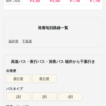
福井→高知
8,380
8,380
7,700
7,700
発着地別路線一覧
福井発
千葉着
高速バス・夜行バス・深夜バス 福井から千葉行き
出発便
昼行便
夜行便
バスタイプ
2列
3列
4列