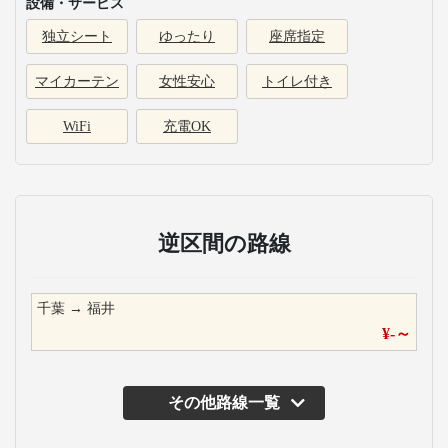
設備・サービス
独立シート
ゆったり
座席指定
マイカーテン
女性安心
トイレ付き
WiFi
充電OK
逆区間の路線
千葉
→
福井
¥
-
～
その他路線一覧