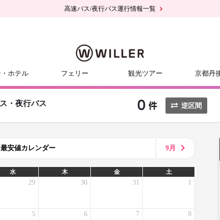
高速バス/夜行バス運行情報一覧
ー・ホテル
フェリー
観光ツアー
京都丹
ス・夜行バス
逆区間
8月最安値カレンダー
9月
水
木
金
土
29
30
31
1
5
6
7
8