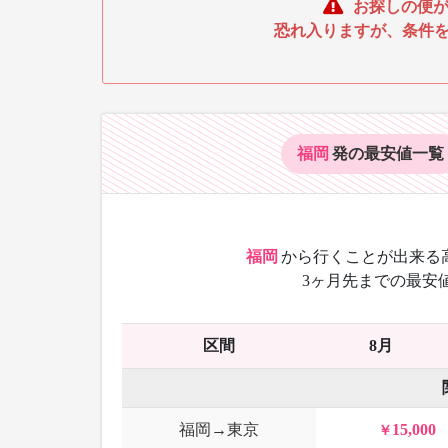
お探しの便が
恐れ入りますが、条件
福岡
発の最安値
一覧
福岡
から
行くことが出来る
3ヶ月先までの最安
区間
8月
福岡→東京
15,000