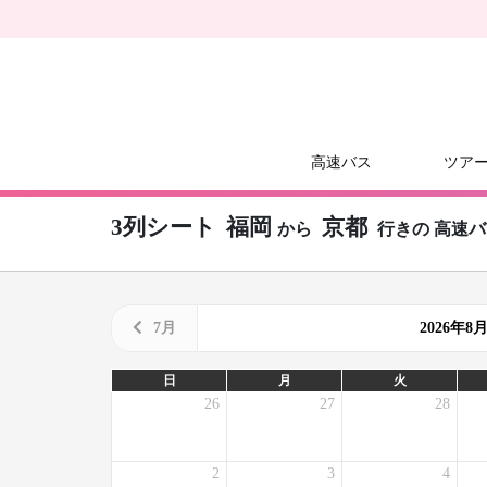
高速バス
ツア
3列シート
福岡
京都
から
行きの
高速バ
7月
2026年
日
月
火
26
27
28
2
3
4