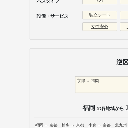
2列
バスタイプ
独立シート
設備・サービス
女性安心
逆
京都
→
福岡
福岡
の各地域から
福岡
→
京都
博多
→
京都
小倉
→
京都
北九州