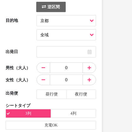
逆区間
目的地
出発日
男性（大人）
女性（大人）
出発便
昼行便
夜行便
シートタイプ
3列
4列
充電OK