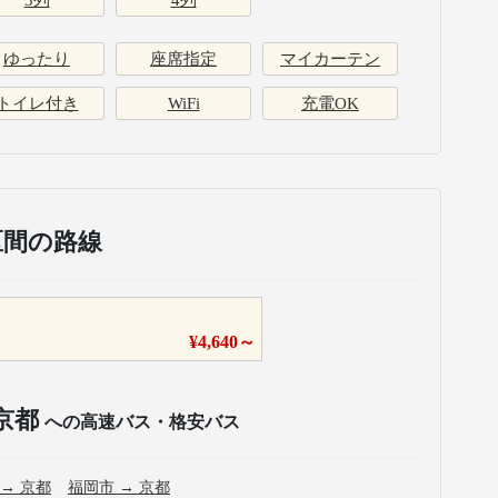
3列
4列
ゆったり
座席指定
マイカーテン
トイレ付き
WiFi
充電OK
区間の路線
¥
4,640
～
京都
への高速バス・格安バス
→
京都
福岡市
→
京都