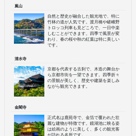
嵐山
自然と歴史が融合した観光地で、特に
竹林の道が人気です。渡月橋や嵯峨野
トロッコ列車も見どころで、一日中楽
しむことができます。四季で風景が変
わり、春の桜や秋の紅葉は特に美しい
です。
清水寺
京都を代表する古刹で、木造の舞台か
ら京都市街を一望できます。四季折々
の景観が美しく、歴史や建築を楽しみ
ながら観光できます。
金閣寺
正式名は鹿苑寺で、金箔で覆われた壮
麗な建物が特徴です。鏡湖池に映る姿
は絵画のように美しく、多くの観光客
が訪れる名所です。