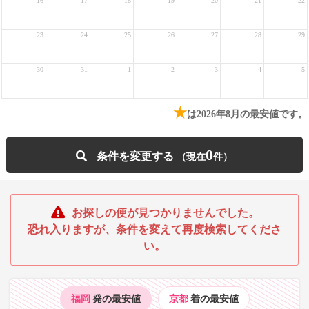
16
17
18
19
20
21
22
23
24
25
26
27
28
29
30
31
1
2
3
4
5
★
は2026年8月の最安値です。
0
条件を変更する
お探しの便が見つかりませんでした。
恐れ入りますが、条件を変えて再度検索してくださ
い。
福岡
発の最安値
京都
着の最安値