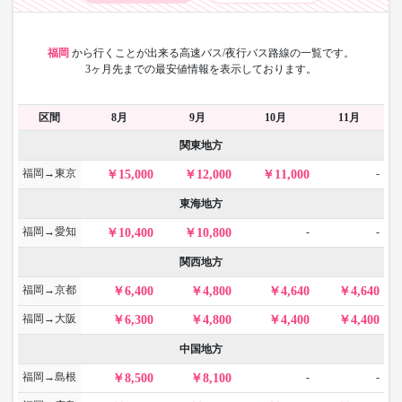
福岡
から
行くことが出来る高速バス/夜行バス路線の一覧です。
3ヶ月先までの最安値情報を表示しております。
区間
8月
9月
10月
11月
関東地方
福岡→東京
-
15,000
12,000
11,000
東海地方
福岡→愛知
-
-
10,400
10,800
関西地方
福岡→京都
6,400
4,800
4,640
4,640
福岡→大阪
6,300
4,800
4,400
4,400
中国地方
福岡→島根
-
-
8,500
8,100