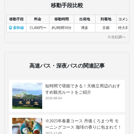
移動手段比較
移動手段
料金
移動時間
出発地
到着地
コメント
新幹線
15,400円〜
約2時間50分
博多
京都
特大荷物
※当社調べ
高速バス・深夜バスの関連記事
短時間で堪能できる！天橋立周辺のおす
すめ観光ルートをご紹介
2026-08-04
※2025年春夏コース 丹後くろまつ号 モ
ーニングコース 珈琲の香りに包まれて！
2025-12-09