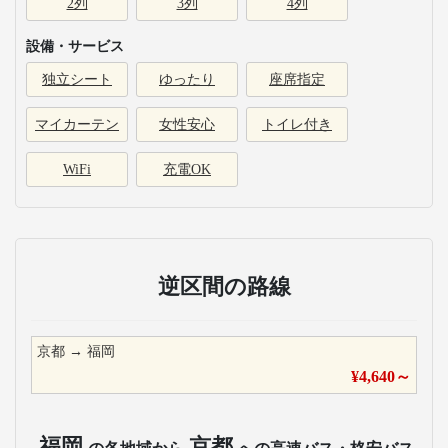
2列
3列
4列
設備・サービス
独立シート
ゆったり
座席指定
マイカーテン
女性安心
トイレ付き
WiFi
充電OK
逆区間の路線
京都
→
福岡
¥
4,640
～
福岡
京都