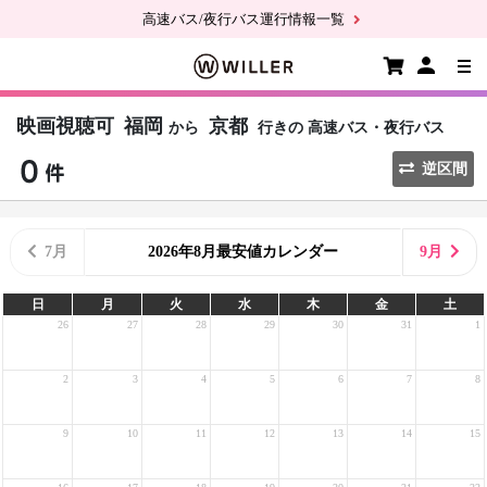
高速バス/夜行バス運行情報一覧
映画視聴可
福岡
京都
から
行きの
高速バス・夜行バス
逆区間
7月
2026年8月最安値カレンダー
9月
日
月
火
水
木
金
土
26
27
28
29
30
31
1
2
3
4
5
6
7
8
9
10
11
12
13
14
15