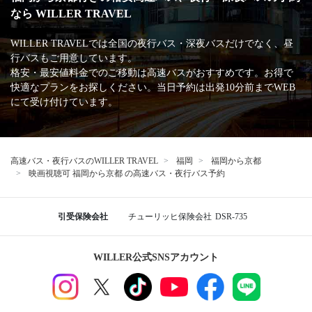
なら WILLER TRAVEL
WILLER TRAVELでは全国の夜行バス・深夜バスだけでなく、昼
行バスもご用意しています。
格安・最安値料金でのご移動は高速バスがおすすめです。お得で
快適なプランをお探しください。当日予約は出発10分前までWEB
にて受け付けています。
高速バス・夜行バスのWILLER TRAVEL
福岡
福岡から京都
映画視聴可 福岡から京都 の高速バス・夜行バス予約
引受保険会社
チューリッヒ保険会社
DSR-735
WILLER公式SNSアカウント