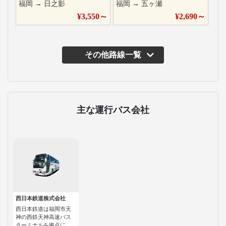
福岡
→
日之影
福岡
→
五ヶ瀬
¥
3,550
～
¥
2,690
～
その他路線一覧
主な運行バス会社
西日本鉄道株式会社
西日本鉄道は福岡市天
神の西鉄天神高速バス
ターミナルを拠点に、