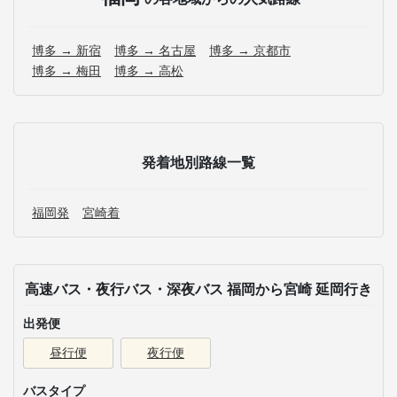
博多 → 新宿
博多 → 名古屋
博多 → 京都市
博多 → 梅田
博多 → 高松
発着地別路線一覧
福岡発
宮崎着
高速バス・夜行バス・深夜バス 福岡から宮崎 延岡行き
出発便
昼行便
夜行便
バスタイプ