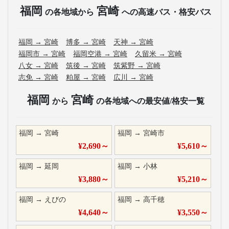
福岡
宮崎
の各地域から
への高速バス・格安バス
福岡
→
宮崎
博多
→
宮崎
天神
→
宮崎
福岡市
→
宮崎
福岡空港
→
宮崎
久留米
→
宮崎
八女
→
宮崎
筑後
→
宮崎
筑紫野
→
宮崎
志免
→
宮崎
粕屋
→
宮崎
広川
→
宮崎
福岡
宮崎
から
の各地域への最安値/格安一覧
福岡
→
宮崎
福岡
→
宮崎市
¥
2,690
～
¥
5,610
～
福岡
→
延岡
福岡
→
小林
¥
3,880
～
¥
5,210
～
福岡
→
えびの
福岡
→
高千穂
¥
4,640
～
¥
3,550
～