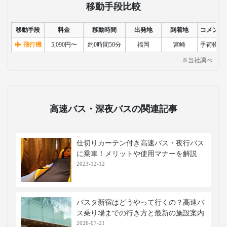
移動手段比較
移動手段
料金
移動時間
出発地
到着地
コメント
飛行機
5,090円〜
約0時間50分
福岡
宮崎
手荷物検
※当社調べ
高速バス・深夜バスの関連記事
仕切りカーテン付き高速バス・夜行バス
に乗車！メリットや使用マナーを解説
2023-12-12
バスタ新宿はどうやって行くの？高速バ
ス乗り場までの行き方と最新の施設案内
2026-07-21