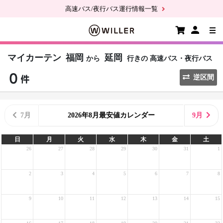
高速バス/夜行バス運行情報一覧
マイカーテン
福岡
延岡
から
行きの
高速バス・夜行バス
逆区間
7月
2026年8月最安値カレンダー
9月
日
月
火
水
木
金
土
26
27
28
29
30
31
1
2
3
4
5
6
7
8
9
10
11
12
13
14
15