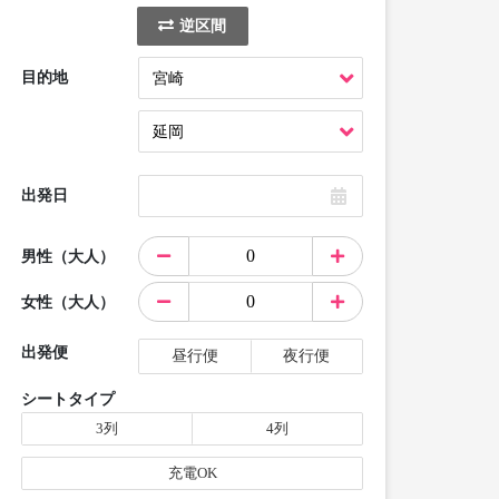
逆区間
目的地
出発日
男性（大人）
女性（大人）
出発便
昼行便
夜行便
シートタイプ
3列
4列
充電OK