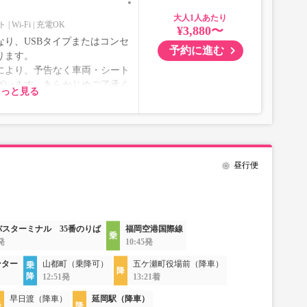
大人
ト
Wi-Fi
充電OK
¥3,880〜
り、USBタイプまたはコンセ
予約に進む
ります。
により、予告なく車両・シート
ざいます。あらかじめご了承く
もっと見る
昼行便
バスターミナル 35番のりば
福岡空港国際線
5発
10:45発
ンター
山都町（乗降可）
五ケ瀬町役場前（降車）
12:51発
13:21着
早日渡（降車）
延岡駅（降車）