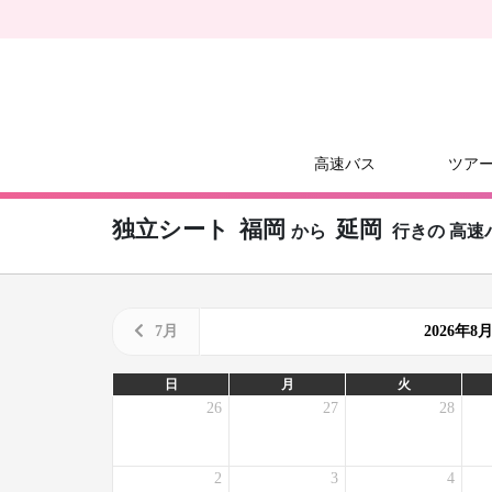
高速バス
ツア
独立シート
福岡
延岡
から
行きの
高速
7月
2026年
日
月
火
26
27
28
2
3
4