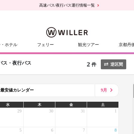
高速バス/夜行バス運行情報一覧
ー・ホテル
フェリー
観光ツアー
京都丹
2
バス・夜行バス
件
逆区間
8月最安値カレンダー
9月
水
木
金
土
29
30
31
1
5
6
7
8