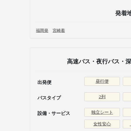
発着
福岡発
宮崎着
高速バス・夜行バス・深
昼行便
出発便
2列
バスタイプ
独立シート
設備・サービス
女性安心