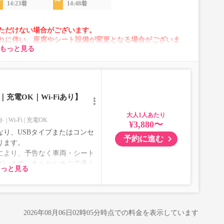
14:23着
14:48着
ただけない場合がございます。
れに伴い、座席やシート設備が変更となる場合がございま
もっと見る
充電OK｜Wi-Fiあり】
大人
ト
Wi-Fi
充電OK
¥3,880〜
り、USBタイプまたはコンセ
予約に進む
ります。
により、予告なく車両・シート
ざいます。あらかじめご了承く
もっと見る
2026年08月06日02時05分
時点での料金を表示しています