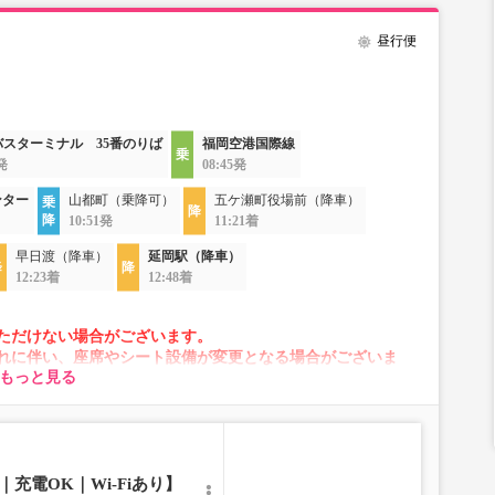
昼行便
バスターミナル 35番のりば
福岡空港国際線
5発
08:45発
ンター
山都町（乗降可）
五ケ瀬町役場前（降車）
10:51発
11:21着
早日渡（降車）
延岡駅（降車）
12:23着
12:48着
ただけない場合がございます。
れに伴い、座席やシート設備が変更となる場合がございま
もっと見る
充電OK｜Wi-Fiあり】