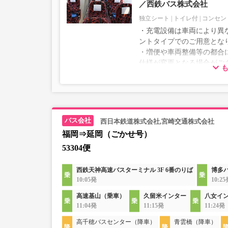
／西鉄バス株式会社
独立シート
トイレ付
コンセン
・充電設備は車両により異な
ントタイプでのご用意とな
・増便や車両整備等の都合
仕様が変更となる場合がご
ださい。
西日本鉄道株式会社,宮崎交通株式会社
福岡⇒延岡（ごかせ号）
53304便
西鉄天神高速バスターミナル 3F 6番のりば
博多
10:05発
10:2
高速基山（乗車）
久留米インター
八女イ
11:04発
11:15発
11:24発
高千穂バスセンター（降車）
青雲橋（降車）