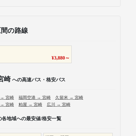
区間の路線
¥
3,880
～
宮崎
への高速バス・格安バス
→
宮崎
福岡空港
→
宮崎
久留米
→
宮崎
→
宮崎
粕屋
→
宮崎
広川
→
宮崎
の各地域への最安値/格安一覧