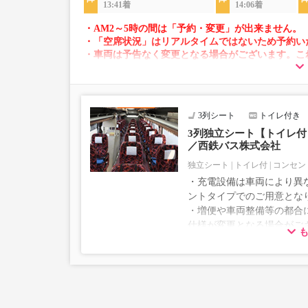
13:41着
14:06着
・AM2～5時の間は「予約・変更」が出来ません。
・「空席状況」はリアルタイムではないため予約い
・車両は予告なく変更となる場合がございます。こ
すので、あらかじめご了承ください。
3列シート
トイレ付き
3列独立シート【トイレ付｜
／西鉄バス株式会社
独立シート
トイレ付
コンセン
・充電設備は車両により異な
ントタイプでのご用意とな
・増便や車両整備等の都合
仕様が変更となる場合がご
ださい。