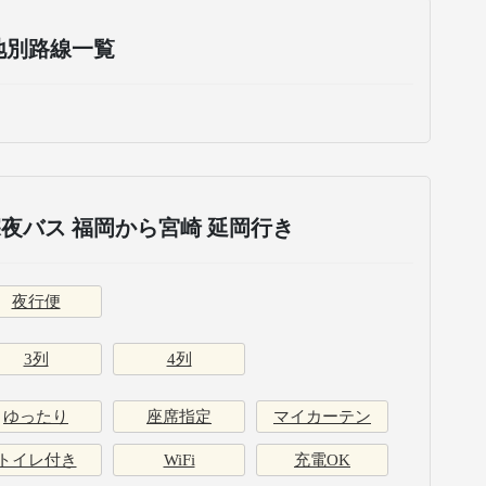
地別路線一覧
夜バス 福岡から宮崎 延岡行き
夜行便
3列
4列
ゆったり
座席指定
マイカーテン
トイレ付き
WiFi
充電OK