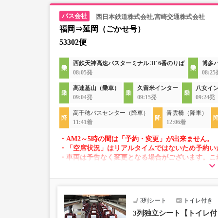
西日本鉄道株式会社,宮崎交通株式会社
福岡⇒延岡（ごかせ号）
53302便
西鉄天神高速バスターミナル 3F 6番のりば
博多
08:05発
08:2
高速基山（乗車）
久留米インター
八女イ
09:04発
09:15発
09:24発
高千穂バスセンター（降車）
青雲橋（降車）
11:41着
12:06着
・AM2～5時の間は「予約・変更」が出来ません。
・「空席状況」はリアルタイムではないため予約い
・車両は予告なく変更となる場合がございます。こ
すので、あらかじめご了承ください。
3列シート
トイレ付き
3列独立シート【トイレ付｜