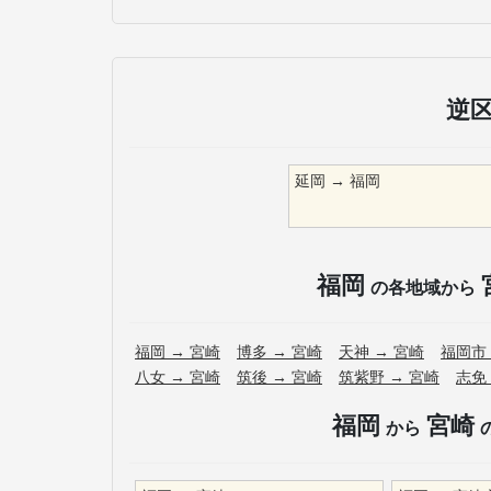
逆
延岡
→
福岡
福岡
の各地域から
福岡
→
宮崎
博多
→
宮崎
天神
→
宮崎
福岡市
八女
→
宮崎
筑後
→
宮崎
筑紫野
→
宮崎
志免
福岡
宮崎
から