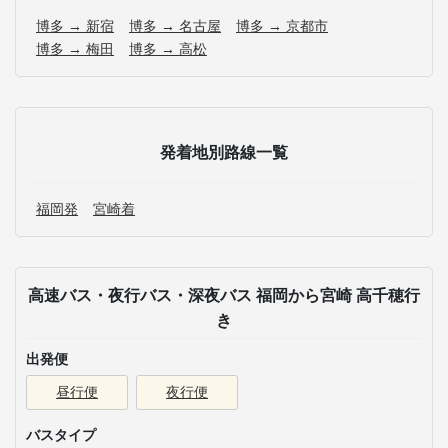
博多 → 新宿
博多 → 名古屋
博多 → 京都市
博多 → 梅田
博多 → 高松
発着地別路線一覧
福岡発
宮崎着
高速バス・夜行バス・深夜バス 福岡から宮崎 高千穂行
き
出発便
昼行便
夜行便
バスタイプ