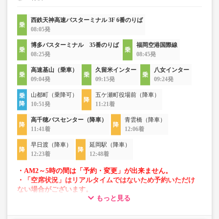
西鉄天神高速バスターミナル 3F 6番のりば
08:05発
博多バスターミナル 35番のりば
福岡空港国際線
08:25発
08:45発
高速基山（乗車）
久留米インター
八女インター
09:04発
09:15発
09:24発
山都町（乗降可）
五ケ瀬町役場前（降車）
10:51発
11:21着
高千穂バスセンター（降車）
青雲橋（降車）
11:41着
12:06着
早日渡（降車）
延岡駅（降車）
12:23着
12:48着
・AM2～5時の間は「予約・変更」が出来ません。
・「空席状況」はリアルタイムではないため予約いただけ
ない場合がございます。
もっと見る
・車両は予告なく変更となる場合がございます。これに伴
い、座席やシート設備が変更となる場合がございますの
で、あらかじめご了承ください。