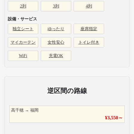
2列
3列
4列
設備・サービス
独立シート
ゆったり
座席指定
マイカーテン
女性安心
トイレ付き
WiFi
充電OK
逆区間の路線
高千穂
→
福岡
¥
3,550
～