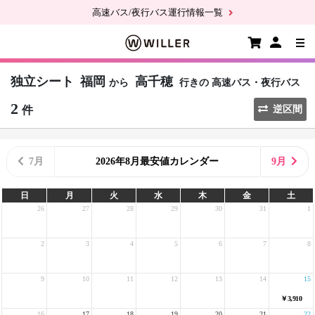
高速バス/夜行バス運行情報一覧
独立シート
福岡
高千穂
から
行きの
高速バス・夜行バス
2
件
逆区間
7月
2026年8月最安値カレンダー
9月
日
月
火
水
木
金
土
26
27
28
29
30
31
1
2
3
4
5
6
7
8
9
10
11
12
13
14
15
￥3,910
16
17
18
19
20
21
22