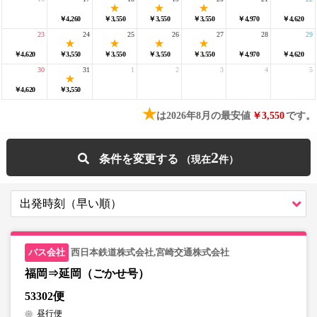
￥4,260
￥3,550
￥3,550
￥3,550
￥4,970
￥4,620
23
24
25
26
27
28
29
￥4,620
￥3,550
￥3,550
￥3,550
￥3,550
￥4,970
￥4,620
30
31
1
2
3
4
5
￥4,620
￥3,550
★
は2026年8月の最安値
￥3,550
です。
2
条件を変更する
西日本鉄道株式会社,宮崎交通株式会社
福岡⇒延岡（ごかせ号）
53302便
昼行便