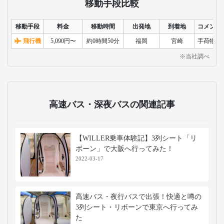
移動手段比較
移動手段
料金
移動時間
出発地
到着地
コメント
飛行機
5,090円〜
約0時間50分
福岡
宮崎
手荷物検
※当社調べ
高速バス・深夜バスの関連記事
【WILLER乗車体験記】3列シート「リ
ボーン」で大阪へ行ってみた！
2022-03-17
高速バス・夜行バスで出張！快適と噂の
3列シート・リボーンで東京へ行ってみ
た