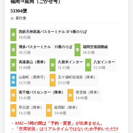
福岡⇒延岡（ごかせ号）
53304便
昼行便
西鉄天神高速バスターミナル 3F 6番のりば
10:05発
博多バスターミナル 35番のりば
福岡空港国際線
10:25発
10:45発
高速基山（乗車）
久留米インター
八女インター
11:04発
11:15発
11:24発
山都町（乗降可）
五ケ瀬町役場前（降車）
12:51発
13:21着
高千穂バスセンター（降車）
青雲橋（降車）
13:41着
14:06着
早日渡（降車）
延岡駅（降車）
14:23着
14:48着
・AM2～5時の間は「予約・変更」が出来ません。
・「空席状況」はリアルタイムではないため予約いただけ