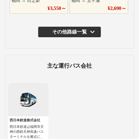
福岡
→
日之影
福岡
→
五ヶ瀬
¥
3,550
～
¥
2,690
～
その他路線一覧
主な運行バス会社
西日本鉄道株式会社
西日本鉄道は福岡市天
神の西鉄天神高速バス
ターミナルを拠点に、