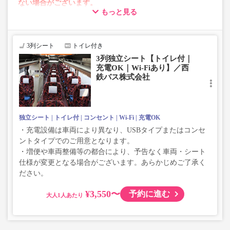
ない場合がございます。
もっと見る
・車両は予告なく変更となる場合がございます。これに伴
い、座席やシート設備が変更となる場合がございますの
で、あらかじめご了承ください。
3列シート
トイレ付き
3列独立シート【トイレ付｜
充電OK｜Wi-Fiあり】／西
鉄バス株式会社
独立シート
トイレ付
コンセント
Wi-Fi
充電OK
・充電設備は車両により異なり、USBタイプまたはコンセ
ントタイプでのご用意となります。
・増便や車両整備等の都合により、予告なく車両・シート
仕様が変更となる場合がございます。あらかじめご了承く
ださい。
¥3,550〜
予約に進む
大人