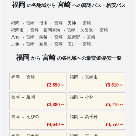
福岡
宮崎
の各地域から
への高速バス・格安バス
福岡
→
宮崎
博多
→
宮崎
天神
→
宮崎
福岡市
→
宮崎
福岡空港
→
宮崎
久留米
→
宮崎
八女
→
宮崎
筑後
→
宮崎
筑紫野
→
宮崎
志免
→
宮崎
粕屋
→
宮崎
広川
→
宮崎
福岡
宮崎
から
の各地域への最安値/格安一覧
福岡
→
宮崎
福岡
→
宮崎市
¥
2,690
～
¥
5,610
～
福岡
→
延岡
福岡
→
小林
¥
3,880
～
¥
5,210
～
福岡
→
えびの
福岡
→
高千穂
¥
4,640
～
¥
3,550
～