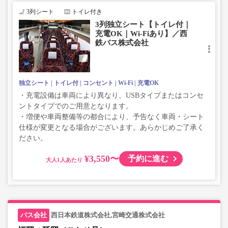
3列シート
トイレ付き
3列独立シート【トイレ付｜
充電OK｜Wi-Fiあり】／西
鉄バス株式会社
独立シート
トイレ付
コンセント
Wi-Fi
充電OK
・充電設備は車両により異なり、USBタイプまたはコンセ
ントタイプでのご用意となります。
・増便や車両整備等の都合により、予告なく車両・シート
仕様が変更となる場合がございます。あらかじめご了承く
ださい。
¥3,550〜
予約に進む
大人
西日本鉄道株式会社,宮崎交通株式会社