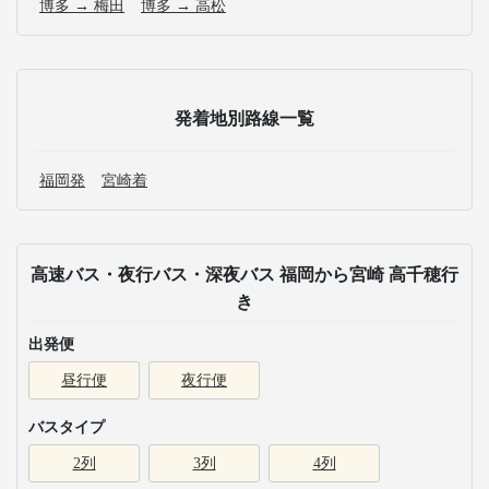
博多 → 梅田
博多 → 高松
発着地別路線一覧
福岡発
宮崎着
高速バス・夜行バス・深夜バス 福岡から宮崎 高千穂行
き
出発便
昼行便
夜行便
バスタイプ
2列
3列
4列