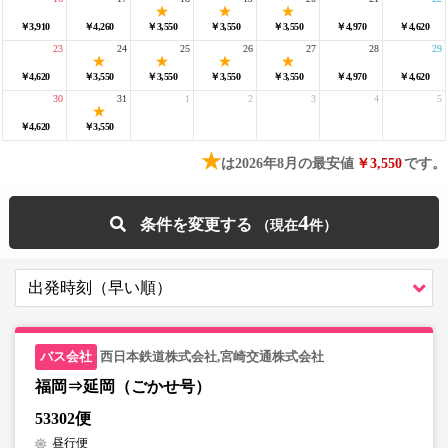
￥3,910
￥4,260
￥3,550
￥3,550
￥3,550
￥4,970
￥4,620
23
24
25
26
27
28
29
￥4,620
￥3,550
￥3,550
￥3,550
￥3,550
￥4,970
￥4,620
30
31
1
2
3
4
5
￥4,620
￥3,550
★
は2026年8月の最安値
￥3,550
です。
4
条件を変更する
西日本鉄道株式会社,宮崎交通株式会社
福岡⇒延岡（ごかせ号）
53302便
昼行便