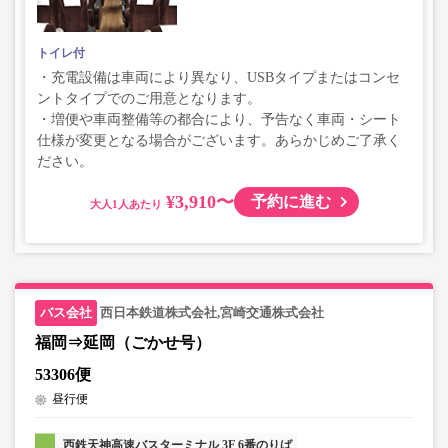
トイレ付
・充電設備は車両により異なり、USBタイプまたはコンセ
ントタイプでのご用意となります。
・増便や車両整備等の都合により、予告なく車両・シート
仕様が変更となる場合がございます。あらかじめご了承く
ださい。
¥3,910〜
予約に進む
大人
西日本鉄道株式会社,宮崎交通株式会社
福岡⇒延岡（ごかせ号）
53306便
昼行便
西鉄天神高速バスターミナル 3F 6番のりば