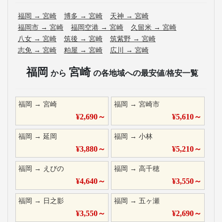
福岡
→
宮崎
博多
→
宮崎
天神
→
宮崎
福岡市
→
宮崎
福岡空港
→
宮崎
久留米
→
宮崎
八女
→
宮崎
筑後
→
宮崎
筑紫野
→
宮崎
志免
→
宮崎
粕屋
→
宮崎
広川
→
宮崎
福岡
宮崎
から
の各地域への最安値/格安一覧
福岡
→
宮崎
福岡
→
宮崎市
¥
2,690
～
¥
5,610
～
福岡
→
延岡
福岡
→
小林
¥
3,880
～
¥
5,210
～
福岡
→
えびの
福岡
→
高千穂
¥
4,640
～
¥
3,550
～
福岡
→
日之影
福岡
→
五ヶ瀬
¥
3,550
～
¥
2,690
～