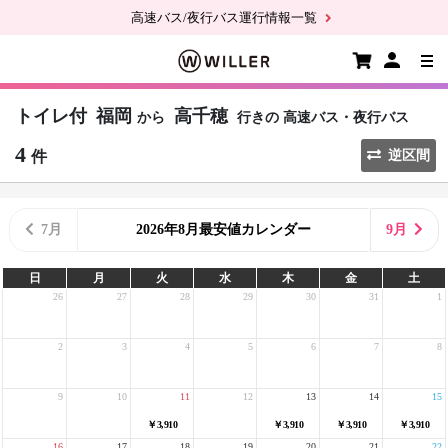
高速バス/夜行バス運行情報一覧
トイレ付
福岡
高千穂
から
行きの
高速バス・夜行バス
4
件
逆区間
7月
2026年8月最安値カレンダー
9月
日
月
火
水
木
金
土
26
27
28
29
30
31
1
2
3
4
5
6
7
8
9
10
11
12
13
14
15
￥3,910
￥3,910
￥3,910
￥3,910
16
17
18
19
20
21
22