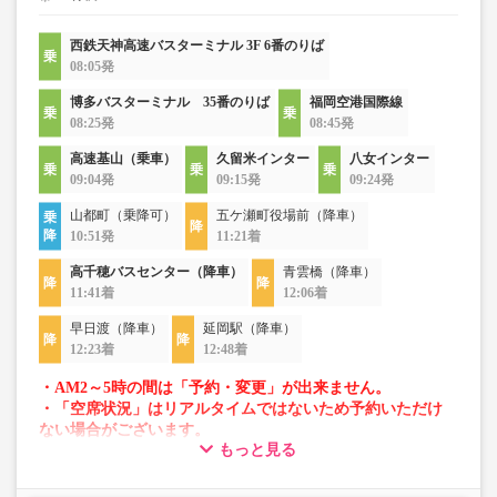
西鉄天神高速バスターミナル 3F 6番のりば
08:05発
博多バスターミナル 35番のりば
福岡空港国際線
08:25発
08:45発
高速基山（乗車）
久留米インター
八女インター
09:04発
09:15発
09:24発
山都町（乗降可）
五ケ瀬町役場前（降車）
10:51発
11:21着
高千穂バスセンター（降車）
青雲橋（降車）
11:41着
12:06着
早日渡（降車）
延岡駅（降車）
12:23着
12:48着
・AM2～5時の間は「予約・変更」が出来ません。
・「空席状況」はリアルタイムではないため予約いただけ
ない場合がございます。
もっと見る
・車両は予告なく変更となる場合がございます。これに伴
い、座席やシート設備が変更となる場合がございますの
で、あらかじめご了承ください。