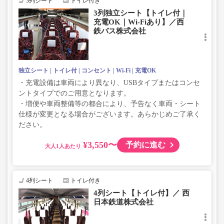
3列シート
トイレ付き
3列独立シート【トイレ付｜
充電OK｜Wi-Fiあり】／西
鉄バス株式会社
独立シート
トイレ付
コンセント
Wi-Fi
充電OK
・充電設備は車両により異なり、USBタイプまたはコンセ
ントタイプでのご用意となります。
・増便や車両整備等の都合により、予告なく車両・シート
仕様が変更となる場合がございます。あらかじめご了承く
ださい。
¥3,550〜
予約に進む
大人
4列シート
トイレ付き
4列シート【トイレ付】／ 西
日本鉄道株式会社