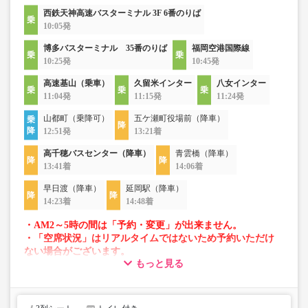
西鉄天神高速バスターミナル 3F 6番のりば
10:05発
博多バスターミナル 35番のりば
福岡空港国際線
10:25発
10:45発
高速基山（乗車）
久留米インター
八女インター
11:04発
11:15発
11:24発
山都町（乗降可）
五ケ瀬町役場前（降車）
12:51発
13:21着
高千穂バスセンター（降車）
青雲橋（降車）
13:41着
14:06着
早日渡（降車）
延岡駅（降車）
14:23着
14:48着
・AM2～5時の間は「予約・変更」が出来ません。
・「空席状況」はリアルタイムではないため予約いただけ
ない場合がございます。
もっと見る
・車両は予告なく変更となる場合がございます。これに伴
い、座席やシート設備が変更となる場合がございますの
で、あらかじめご了承ください。