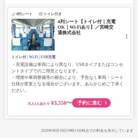
で、あらかじめご了承ください。
4列シート
トイレ付き
4列シート【トイレ付｜充電
OK｜Wi-Fiあり】／宮崎交
通株式会社
トイレ付
Wi-Fi
USB充電
・充電設備は車両により異なり、USBタイプまたはコンセ
ントタイプでのご用意となります。
・増便や車両整備等の都合により、予告なく車両・シート
仕様が変更となる場合がございます。あらかじめご了承く
ださい。
¥3,550〜
予約に進む
大人
2026年08月10日19時13分
時点での料金を表示しています