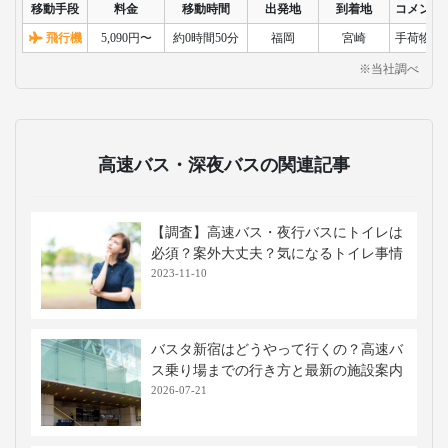
移動手段
料金
移動時間
出発地
到着地
コメント
飛行機
5,090円〜
約0時間50分
福岡
宮崎
手荷物検
※当社調べ
高速バス・深夜バスの関連記事
【調査】高速バス・夜行バスにトイレは
必須？案外大丈夫？気になるトイレ事情
2023-11-10
バスタ新宿はどうやって行くの？高速バ
ス乗り場までの行き方と最新の施設案内
2026-07-21