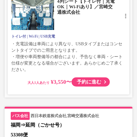
4列シート【トイレ付｜充電
OK｜Wi-Fiあり】／宮崎交
通株式会社
トイレ付
Wi-Fi
USB充電
・充電設備は車両により異なり、USBタイプまたはコンセ
ントタイプでのご用意となります。
・増便や車両整備等の都合により、予告なく車両・シート
仕様が変更となる場合がございます。あらかじめご了承く
ださい。
¥3,550〜
予約に進む
大人
西日本鉄道株式会社,宮崎交通株式会社
福岡⇒延岡（ごかせ号）
53308便