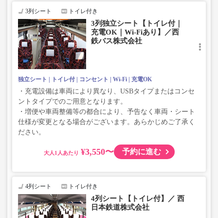
3列シート
トイレ付き
3列独立シート【トイレ付｜
充電OK｜Wi-Fiあり】／西
鉄バス株式会社
独立シート
トイレ付
コンセント
Wi-Fi
充電OK
・充電設備は車両により異なり、USBタイプまたはコンセ
ントタイプでのご用意となります。
・増便や車両整備等の都合により、予告なく車両・シート
仕様が変更となる場合がございます。あらかじめご了承く
ださい。
¥3,550〜
予約に進む
大人
4列シート
トイレ付き
4列シート【トイレ付】／ 西
日本鉄道株式会社