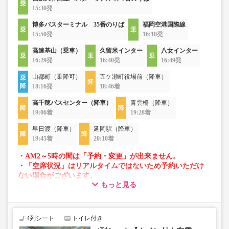
15:30発
博多バスターミナル 35番のりば
福岡空港国際線
15:50発
16:10発
高速基山（乗車）
久留米インター
八女インター
16:29発
16:40発
16:49発
山都町（乗降可）
五ケ瀬町役場前（降車）
18:16発
18:46着
高千穂バスセンター（降車）
青雲橋（降車）
19:06着
19:28着
早日渡（降車）
延岡駅（降車）
19:45着
20:10着
・AM2～5時の間は「予約・変更」が出来ません。
・「空席状況」はリアルタイムではないため予約いただけ
ない場合がございます。
もっと見る
・車両は予告なく変更となる場合がございます。これに伴
い、座席やシート設備が変更となる場合がございますの
で、あらかじめご了承ください。
4列シート
トイレ付き