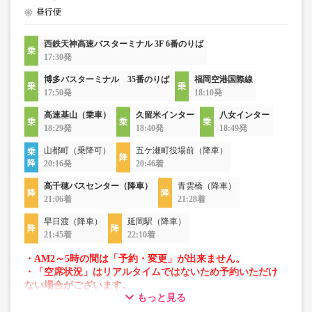
昼行便
西鉄天神高速バスターミナル 3F 6番のりば
17:30発
博多バスターミナル 35番のりば
福岡空港国際線
17:50発
18:10発
高速基山（乗車）
久留米インター
八女インター
18:29発
18:40発
18:49発
山都町（乗降可）
五ケ瀬町役場前（降車）
20:16発
20:46着
高千穂バスセンター（降車）
青雲橋（降車）
21:06着
21:28着
早日渡（降車）
延岡駅（降車）
21:45着
22:10着
・AM2～5時の間は「予約・変更」が出来ません。
・「空席状況」はリアルタイムではないため予約いただけ
ない場合がございます。
もっと見る
・車両は予告なく変更となる場合がございます。これに伴
い、座席やシート設備が変更となる場合がございますの