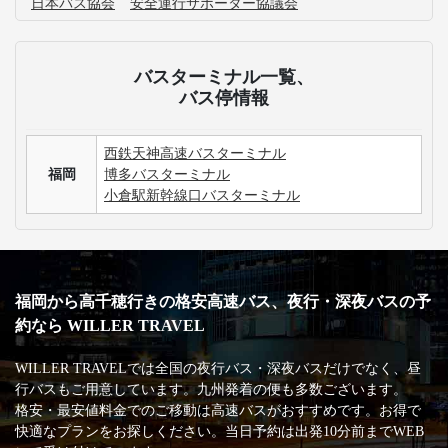
日本バス協会
安全運行サポーター協議会
バスターミナル一覧、
バス停情報
西鉄天神高速バスターミナル
福岡
博多バスターミナル
小倉駅新幹線口バスターミナル
福岡から高千穂行きの格安高速バス、夜行・深夜バスの予
約なら WILLER TRAVEL
WILLER TRAVELでは全国の夜行バス・深夜バスだけでなく、昼
行バスもご用意しています。九州発着の便も多数ございます。
格安・最安値料金でのご移動は高速バスがおすすめです。お得で
快適なプランをお探しください。当日予約は出発10分前までWEB