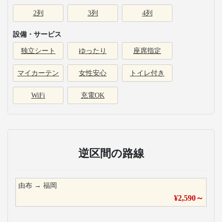
2列
3列
4列
設備・サービス
独立シート
ゆったり
座席指定
マイカーテン
女性安心
トイレ付き
WiFi
充電OK
逆区間の路線
由布
→
福岡
¥
2,590
～