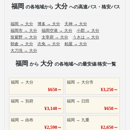
福岡
大分
の各地域から
への高速バス・格安バス
福岡
→
大分
博多
→
大分
天神
→
大分
福岡市
→
大分
福岡空港
→
大分
小郡
→
大分
筑紫野
→
大分
太宰府
→
大分
うきは
→
大分
朝倉
→
大分
志免
→
大分
粕屋
→
大分
大刀洗
→
大分
福岡
大分
から
の各地域への最安値/格安一覧
福岡
→
大分
福岡
→
大分市
¥
650
～
¥
3,250
～
福岡
→
別府
福岡
→
日田
¥
3,140
～
¥
650
～
福岡
→
由布
福岡
→
九重
¥
2,590
～
¥
2,650
～