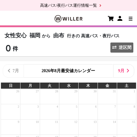
高速バス/夜行バス運行情報一覧
女性安心
福岡
由布
から
行きの
高速バス・夜行バス
逆区間
7月
2026年8月最安値カレンダー
9月
日
月
火
水
木
金
土
26
27
28
29
30
31
1
2
3
4
5
6
7
8
9
10
11
12
13
14
15