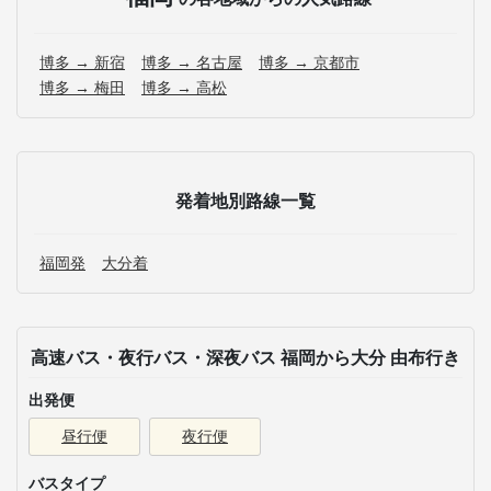
博多 → 新宿
博多 → 名古屋
博多 → 京都市
博多 → 梅田
博多 → 高松
発着地別路線一覧
福岡発
大分着
高速バス・夜行バス・深夜バス 福岡から大分 由布行き
出発便
昼行便
夜行便
バスタイプ