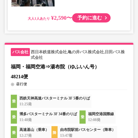
¥2,590〜
予約に進む
大人
西日本鉄道株式会社,亀の井バス株式会社,日田バス株
式会社
福岡・福岡空港⇒湯布院（ゆふいん号）
48214便
昼行便
西鉄天神高速バスターミナル 3F 5番のりば
11:25発
博多バスターミナル 3F 34番のりば
福岡空港国際線
11:48発
12:08発
高速基山（乗車）
由布院駅前バスセンター（降車）
12:27発
13:47着