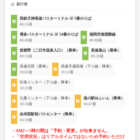
昼行便
西鉄天神高速バスターミナル 3F 5番のりば
08:25発
博多バスターミナル 3F 34番のりば
福岡空港国際線
08:48発
09:08発
筑紫野（二日市温泉入口）（乗車）
高速基山（乗車）
09:23発
09:28発
高速日田（乗車）
高速天瀬高塚（下り線・降車）
10:02発
10:12着
玖珠インター（下り線・降車）
10:23着
九重インター（下り線・降車）
道の駅ゆふいん（降車）
10:34着
10:47着
由布院駅前バスセンター（降車）
10:59着
・AM2～5時の間は「予約・変更」が出来ません。
・「空席状況」はリアルタイムではないため予約いただけ