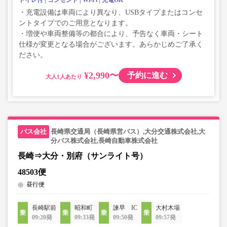
トイレ付
コンセント
Wi-Fi
充電OK
・充電設備は車両により異なり、USBタイプまたはコンセ
ントタイプでのご用意となります。
・増便や車両整備等の都合により、予告なく車両・シート
仕様が変更となる場合がございます。あらかじめご了承く
ださい。
¥2,990〜
予約に進む
大人
長崎県交通局（長崎県営バス）,大分交通株式会社,大
分バス株式会社,長崎自動車株式会社
長崎⇒大分・別府（サンライト号）
48503便
昼行便
長崎駅前
昭和町
諫早 IC
大村木場
09:20発
09:33発
09:50発
09:57発