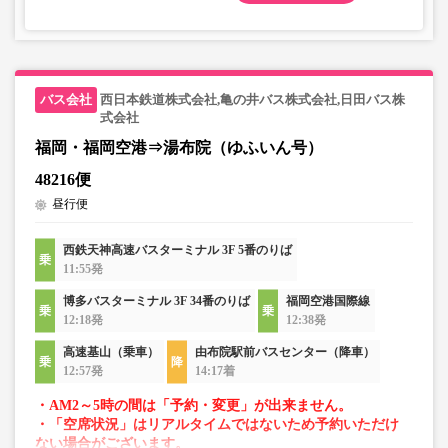
西日本鉄道株式会社,亀の井バス株式会社,日田バス株
式会社
福岡・福岡空港⇒湯布院（ゆふいん号）
48216便
昼行便
西鉄天神高速バスターミナル 3F 5番のりば
11:55発
博多バスターミナル 3F 34番のりば
福岡空港国際線
12:18発
12:38発
高速基山（乗車）
由布院駅前バスセンター（降車）
12:57発
14:17着
・AM2～5時の間は「予約・変更」が出来ません。
・「空席状況」はリアルタイムではないため予約いただけ
ない場合がございます。