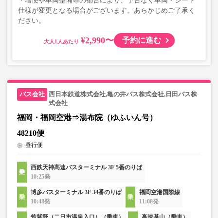
・増便や車両整備等の都合により、予告なく車両・シート
仕様が変更となる場合がございます。あらかじめご了承く
ださい。
¥2,990〜
予約に進む
大人
西日本鉄道株式会社,亀の井バス株式会社,日田バス株
式会社
福岡・福岡空港⇒湯布院（ゆふいん号）
48210便
昼行便
西鉄天神高速バスターミナル 3F 5番のりば
10:25発
博多バスターミナル 3F 34番のりば
福岡空港国際線
10:48発
11:08発
筑紫野（二日市温泉入口）（乗車）
高速基山（乗車）