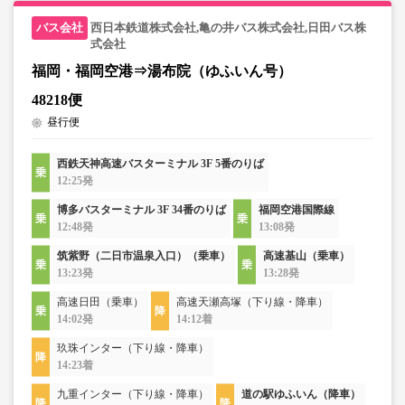
西日本鉄道株式会社,亀の井バス株式会社,日田バス株
式会社
福岡・福岡空港⇒湯布院（ゆふいん号）
48218便
昼行便
西鉄天神高速バスターミナル 3F 5番のりば
12:25発
博多バスターミナル 3F 34番のりば
福岡空港国際線
12:48発
13:08発
筑紫野（二日市温泉入口）（乗車）
高速基山（乗車）
13:23発
13:28発
高速日田（乗車）
高速天瀬高塚（下り線・降車）
14:02発
14:12着
玖珠インター（下り線・降車）
14:23着
九重インター（下り線・降車）
道の駅ゆふいん（降車）