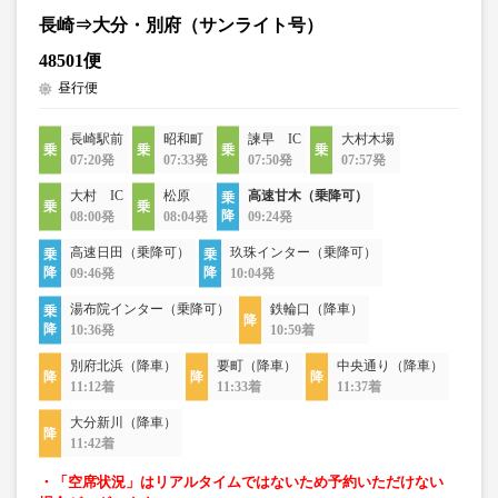
長崎⇒大分・別府（サンライト号）
48501便
昼行便
長崎駅前
昭和町
諫早 IC
大村木場
07:20発
07:33発
07:50発
07:57発
大村 IC
松原
高速甘木（乗降可）
08:00発
08:04発
09:24発
高速日田（乗降可）
玖珠インター（乗降可）
09:46発
10:04発
湯布院インター（乗降可）
鉄輪口（降車）
10:36発
10:59着
別府北浜（降車）
要町（降車）
中央通り（降車）
11:12着
11:33着
11:37着
大分新川（降車）
11:42着
・「空席状況」はリアルタイムではないため予約いただけない