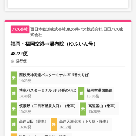
西日本鉄道株式会社,亀の井バス株式会社,日田バス株
式会社
福岡・福岡空港⇒湯布院（ゆふいん号）
48222便
昼行便
西鉄天神高速バスターミナル 3F 5番のりば
14:25発
博多バスターミナル 3F 34番のりば
福岡空港国際線
14:48発
15:08発
筑紫野（二日市温泉入口）（乗車）
高速基山（乗車）
15:23発
15:28発
高速日田（乗車）
高速天瀬高塚（下り線・降車）
16:02発
16:12着