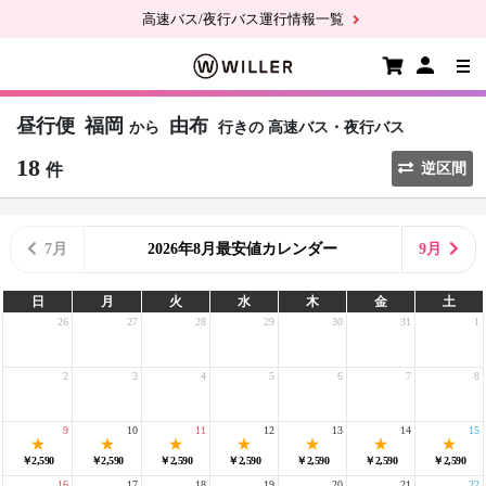
高速バス/夜行バス運行情報一覧
昼行便
福岡
由布
から
行きの
高速バス・夜行バス
18
件
逆区間
7月
2026年8月最安値カレンダー
9月
日
月
火
水
木
金
土
26
27
28
29
30
31
1
2
3
4
5
6
7
8
9
10
11
12
13
14
15
￥2,590
￥2,590
￥2,590
￥2,590
￥2,590
￥2,590
￥2,590
16
17
18
19
20
21
22