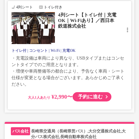
4列シート
トイレ付き
4列シート【トイレ付｜充電
OK｜Wi-Fiあり】／西日本
鉄道株式会社
トイレ付
コンセント
Wi-Fi
充電OK
・充電設備は車両により異なり、USBタイプまたはコンセ
ントタイプでのご用意となります。
・増便や車両整備等の都合により、予告なく車両・シート
仕様が変更となる場合がございます。あらかじめご了承く
ださい。
¥2,990〜
予約に進む
大人
長崎県交通局（長崎県営バス）,大分交通株式会社,大
分バス株式会社,長崎自動車株式会社