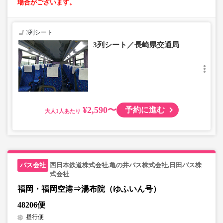
場合がございます。
3列シート
3列シート／長崎県交通局
¥2,590〜
予約に進む
大人
西日本鉄道株式会社,亀の井バス株式会社,日田バス株
式会社
福岡・福岡空港⇒湯布院（ゆふいん号）
48206便
昼行便