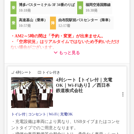
博多バスターミナル 3F 34番のりば
福岡空港国際線
10:18発
10:38発
高速基山（乗車）
由布院駅前バスセンター（降車）
10:57発
12:17着
・AM2～5時の間は「予約・変更」が出来ません。
・「空席状況」はリアルタイムではないため予約いただけ
ない場合がございます。
もっと見る
・車両は予告なく変更となる場合がございます。これに伴
い、座席やシート設備が変更となる場合がございますの
で、あらかじめご了承ください。
4列シート
トイレ付き
4列シート【トイレ付｜充電
OK｜Wi-Fiあり】／西日本
鉄道株式会社
トイレ付
コンセント
Wi-Fi
充電OK
・充電設備は車両により異なり、USBタイプまたはコンセ
ントタイプでのご用意となります。