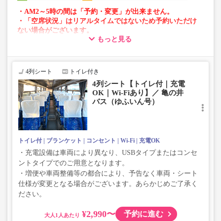
・AM2～5時の間は「予約・変更」が出来ません。
・「空席状況」はリアルタイムではないため予約いただけ
ない場合がございます。
もっと見る
・車両は予告なく変更となる場合がございます。これに伴
い、座席やシート設備が変更となる場合がございますの
で、あらかじめご了承ください。
4列シート
トイレ付き
4列シート【トイレ付｜充電
OK｜Wi-Fiあり】／ 亀の井
バス（ゆふいん号）
トイレ付
ブランケット
コンセント
Wi-Fi
充電OK
・充電設備は車両により異なり、USBタイプまたはコンセ
ントタイプでのご用意となります。
・増便や車両整備等の都合により、予告なく車両・シート
仕様が変更となる場合がございます。あらかじめご了承く
ださい。
¥2,990〜
予約に進む
大人