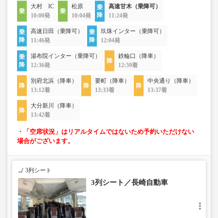
大村 IC
松原
高速甘木（乗降可）
10:00発
10:04発
11:24発
高速日田（乗降可）
玖珠インター（乗降可）
11:46発
12:04発
湯布院インター（乗降可）
鉄輪口（降車）
12:36発
12:59着
別府北浜（降車）
要町（降車）
中央通り（降車）
13:12着
13:33着
13:37着
大分新川（降車）
13:42着
・「空席状況」はリアルタイムではないため予約いただけない
場合がございます。
3列シート
3列シート／長崎自動車