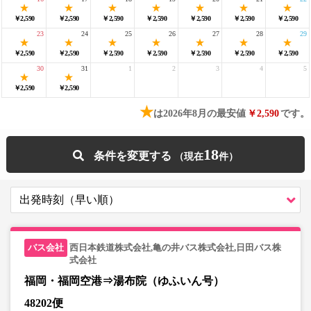
￥2,590
￥2,590
￥2,590
￥2,590
￥2,590
￥2,590
￥2,590
23
24
25
26
27
28
29
￥2,590
￥2,590
￥2,590
￥2,590
￥2,590
￥2,590
￥2,590
30
31
1
2
3
4
5
￥2,590
￥2,590
★
は2026年8月の最安値
￥2,590
です。
18
条件を変更する
西日本鉄道株式会社,亀の井バス株式会社,日田バス株
式会社
福岡・福岡空港⇒湯布院（ゆふいん号）
48202便