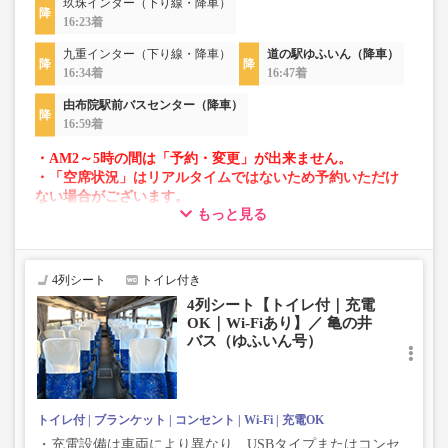
玖珠インター（下り線・降車）
16:23着
九重インター（下り線・降車）
道の駅ゆふいん（降車）
16:34着
16:47着
由布院駅前バスセンター（降車）
16:59着
・AM2～5時の間は「予約・変更」が出来ません。
・「空席状況」はリアルタイムではないため予約いただけ
ない場合がございます。
もっと見る
・車両は予告なく変更となる場合がございます。これに伴
い、座席やシート設備が変更となる場合がございますの
で、あらかじめご了承ください。
4列シート
トイレ付き
4列シート【トイレ付｜充電
OK｜Wi-Fiあり】／ 亀の井
バス（ゆふいん号）
トイレ付
ブランケット
コンセント
Wi-Fi
充電OK
・充電設備は車両により異なり、USBタイプまたはコンセ