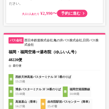
ださい。
¥2,990〜
予約に進む
大人
西日本鉄道株式会社,亀の井バス株式会社,日田バス株
式会社
福岡・福岡空港⇒湯布院（ゆふいん号）
48220便
昼行便
西鉄天神高速バスターミナル 3F 5番のりば
13:25発
博多バスターミナル 3F 34番のりば
福岡空港国際線
13:48発
14:08発
高速基山（乗車）
由布院駅前バスセンター（降車）
14:27発
15:47着