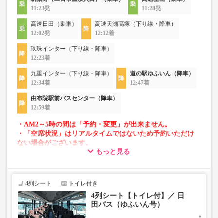
11:23発
11:28発
高速日田（乗車）
高速天瀬高塚（下り線・降車）
12:02発
12:12着
玖珠インター（下り線・降車）
12:23着
九重インター（下り線・降車）
道の駅ゆふいん（降車）
12:34着
12:47着
由布院駅前バスセンター（降車）
12:59着
・AM2～5時の間は「予約・変更」が出来ません。
・「空席状況」はリアルタイムではないため予約いただけ
ない場合がございます。
もっと見る
・車両は予告なく変更となる場合がございます。これに伴
い、座席やシート設備が変更となる場合がございますの
で、あらかじめご了承ください。
4列シート
トイレ付き
4列シート【トイレ付】／ 日
田バス（ゆふいん号）