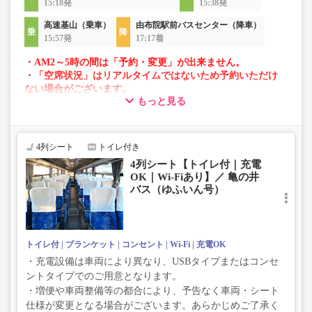
15:18発
15:38発
高速基山（乗車）
由布院駅前バスセンター（降車）
15:57発
17:17着
・AM2～5時の間は「予約・変更」が出来ません。
・「空席状況」はリアルタイムではないため予約いただけ
ない場合がございます。
もっと見る
・車両は予告なく変更となる場合がございます。これに伴
い、座席やシート設備が変更となる場合がございますの
で、あらかじめご了承ください。
4列シート
トイレ付き
4列シート【トイレ付｜充電
OK｜Wi-Fiあり】／ 亀の井
バス（ゆふいん号）
トイレ付
ブランケット
コンセント
Wi-Fi
充電OK
・充電設備は車両により異なり、USBタイプまたはコンセ
ントタイプでのご用意となります。
・増便や車両整備等の都合により、予告なく車両・シート
仕様が変更となる場合がございます。あらかじめご了承く