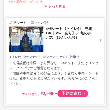
ない場合がございます。
もっと見る
・車両は予告なく変更となる場合がございます。これに伴
い、座席やシート設備が変更となる場合がございますの
で、あらかじめご了承ください。
4列シート
トイレ付き
4列シート【トイレ付｜充電
OK｜Wi-Fiあり】／ 亀の井
バス（ゆふいん号）
トイレ付
ブランケット
コンセント
Wi-Fi
充電OK
・充電設備は車両により異なり、USBタイプまたはコンセ
ントタイプでのご用意となります。
・増便や車両整備等の都合により、予告なく車両・シート
仕様が変更となる場合がございます。あらかじめご了承く
ださい。
¥2,990〜
予約に進む
大人