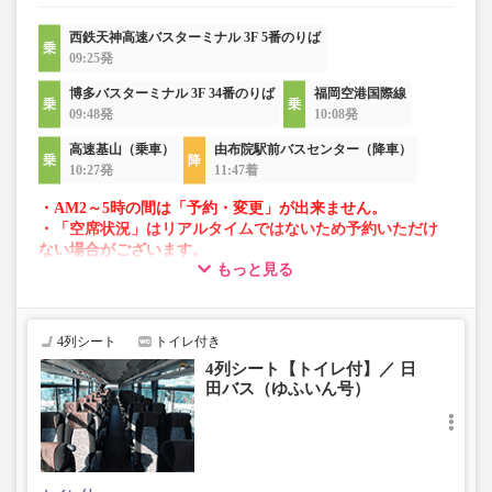
西鉄天神高速バスターミナル 3F 5番のりば
09:25発
博多バスターミナル 3F 34番のりば
福岡空港国際線
09:48発
10:08発
高速基山（乗車）
由布院駅前バスセンター（降車）
10:27発
11:47着
・AM2～5時の間は「予約・変更」が出来ません。
・「空席状況」はリアルタイムではないため予約いただけ
ない場合がございます。
もっと見る
・車両は予告なく変更となる場合がございます。これに伴
い、座席やシート設備が変更となる場合がございますの
で、あらかじめご了承ください。
4列シート
トイレ付き
4列シート【トイレ付】／ 日
田バス（ゆふいん号）