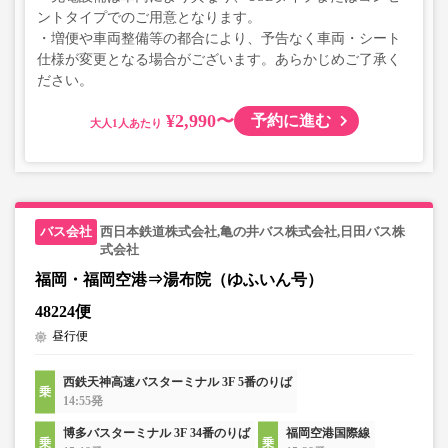
ントタイプでのご用意となります。
・増便や車両整備等の都合により、予告なく車両・シート
仕様が変更となる場合がございます。あらかじめご了承く
ださい。
¥2,990〜
予約に進む
大人
西日本鉄道株式会社,亀の井バス株式会社,日田バス株
式会社
福岡・福岡空港⇒湯布院（ゆふいん号）
48224便
昼行便
西鉄天神高速バスターミナル 3F 5番のりば
14:55発
博多バスターミナル 3F 34番のりば
福岡空港国際線