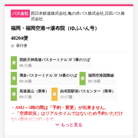
西日本鉄道株式会社,亀の井バス株式会社,日田バス株
式会社
福岡・福岡空港⇒湯布院（ゆふいん号）
48204便
昼行便
西鉄天神高速バスターミナル 3F 5番のりば
08:55発
博多バスターミナル 3F 34番のりば
福岡空港国際線
09:18発
09:38発
高速基山（乗車）
由布院駅前バスセンター（降車）
09:57発
11:17着
・AM2～5時の間は「予約・変更」が出来ません。
・「空席状況」はリアルタイムではないため予約いただけ
ない場合がございます。
もっと見る
・車両は予告なく変更となる場合がございます。これに伴
い、座席やシート設備が変更となる場合がございますの
で、あらかじめご了承ください。