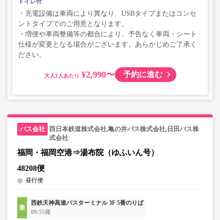
トイレ付
・充電設備は車両により異なり、USBタイプまたはコンセ
ントタイプでのご用意となります。
・増便や車両整備等の都合により、予告なく車両・シート
仕様が変更となる場合がございます。あらかじめご了承く
ださい。
¥2,990〜
予約に進む
大人
西日本鉄道株式会社,亀の井バス株式会社,日田バス株
式会社
福岡・福岡空港⇒湯布院（ゆふいん号）
48208便
昼行便
西鉄天神高速バスターミナル 3F 5番のりば
09:55発