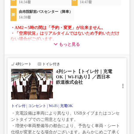
14:34着
14:47着
由布院駅前バスセンター（降車）
14:59着
・AM2～5時の間は「予約・変更」が出来ません。
・「空席状況」はリアルタイムではないため予約いただけ
ない場合がございます。
もっと見る
・車両は予告なく変更となる場合がございます。これに伴
い、座席やシート設備が変更となる場合がございますの
で、あらかじめご了承ください。
4列シート
トイレ付き
4列シート【トイレ付｜充電
OK｜Wi-Fiあり】／西日本
鉄道株式会社
トイレ付
コンセント
Wi-Fi
充電OK
・充電設備は車両により異なり、USBタイプまたはコンセ
ントタイプでのご用意となります。
・増便や車両整備等の都合により、予告なく車両・シート
仕様が変更となる場合がございます。あらかじめご了承く