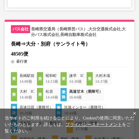
長崎県交通局（長崎県営バス）,大分交通株式会社,大
分バス株式会社,長崎自動車株式会社
長崎⇒大分・別府（サンライト号）
48505便
昼行便
長崎駅前
昭和町
諫早 IC
大村木場
14:00発
14:13発
14:30発
14:37発
大村 IC
松原
高速甘木（乗降可）
14:40発
14:44発
16:04発
高速日田（乗降可）
玖珠インター（乗降可）
×
16:26発
16:44発
当サイトのご利用を続けることにより、Cookieの使用に同意いただ
湯布院インター（乗降可）
鉄輪口（降車）
いたものとします。詳しくは、
プライバシーステートメント
をご
17:16発
17:39着
覧ください。