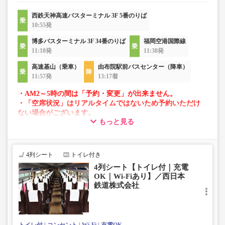
西鉄天神高速バスターミナル 3F 5番のりば
10:55発
博多バスターミナル 3F 34番のりば
福岡空港国際線
11:18発
11:38発
高速基山（乗車）
由布院駅前バスセンター（降車）
11:57発
13:17着
・AM2～5時の間は「予約・変更」が出来ません。
・「空席状況」はリアルタイムではないため予約いただけ
ない場合がございます。
もっと見る
・車両は予告なく変更となる場合がございます。これに伴
い、座席やシート設備が変更となる場合がございますの
で、あらかじめご了承ください。
4列シート
トイレ付き
4列シート【トイレ付｜充電
OK｜Wi-Fiあり】／西日本
鉄道株式会社