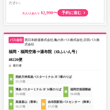
ださい。
¥2,990〜
予約に進む
大人
西日本鉄道株式会社,亀の井バス株式会社,日田バス株
式会社
福岡・福岡空港⇒湯布院（ゆふいん号）
48226便
昼行便
西鉄天神高速バスターミナル 3F 5番のりば
15:25発
博多バスターミナル 3F 34番のりば
福岡空港国際線
15:48発
16:08発
高速基山（乗車）
由布院駅前バスセンター（降車）
16:27発
17:47着