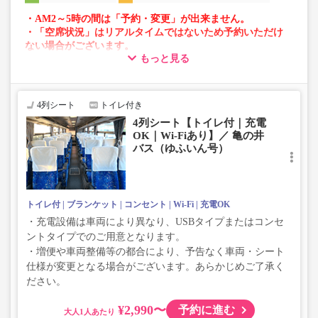
・AM2～5時の間は「予約・変更」が出来ません。
・「空席状況」はリアルタイムではないため予約いただけ
ない場合がございます。
もっと見る
・車両は予告なく変更となる場合がございます。これに伴
い、座席やシート設備が変更となる場合がございますの
で、あらかじめご了承ください。
4列シート
トイレ付き
4列シート【トイレ付｜充電
OK｜Wi-Fiあり】／ 亀の井
バス（ゆふいん号）
トイレ付
ブランケット
コンセント
Wi-Fi
充電OK
・充電設備は車両により異なり、USBタイプまたはコンセ
ントタイプでのご用意となります。
・増便や車両整備等の都合により、予告なく車両・シート
仕様が変更となる場合がございます。あらかじめご了承く
ださい。
¥2,990〜
予約に進む
大人