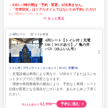
・AM2～5時の間は「予約・変更」が出来ません。
・「空席状況」はリアルタイムではないため予約いただけ
ない場合がございます。
もっと見る
・車両は予告なく変更となる場合がございます。これに伴
い、座席やシート設備が変更となる場合がございますの
で、あらかじめご了承ください。
4列シート
トイレ付き
4列シート【トイレ付｜充電
OK｜Wi-Fiあり】／ 亀の井
バス（ゆふいん号）
トイレ付
ブランケット
コンセント
Wi-Fi
充電OK
・充電設備は車両により異なり、USBタイプまたはコンセ
ントタイプでのご用意となります。
・増便や車両整備等の都合により、予告なく車両・シート
仕様が変更となる場合がございます。あらかじめご了承く
ださい。
¥2,990〜
予約に進む
大人