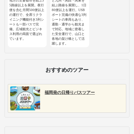
地方の主要都市を結ぶ3
と九州・関西・関東を
5路線以上を展開。夜行
結ぶ路線を展開し、1日
便を含む月間500便以上
80便以上を運行。USB
の運行で、全席リクラ
ポート完備の快適な3列
イニング機能付き3列シ
シートの車両もあり、
ートも一部バスで完
通勤・通学から観光ま
備。広域観光とビジネ
で対応。地域に密着し
ス利用の両面で選ばれ
た安全運行で、山口と
ています。
各地の架け橋として活
躍します。
おすすめのツアー
福岡発の日帰りバスツアー