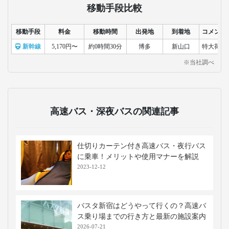
移動手段比較
移動手段
料金
移動時間
出発地
到着地
コメント
新幹線
5,170円〜
約0時間30分
博多
新山口
特大荷物
※当社調べ
高速バス・深夜バスの関連記事
仕切りカーテン付き高速バス・夜行バス
に乗車！メリットや使用マナーを解説
2023-12-12
バスタ新宿はどうやって行くの？高速バ
ス乗り場までの行き方と最新の施設案内
2026-07-21