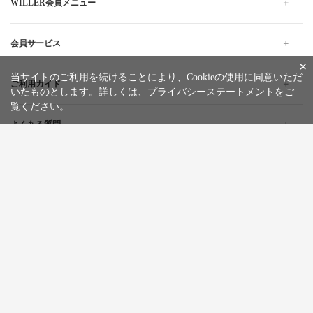
WILLER会員メニュー
会員サービス
×
当サイトのご利用を続けることにより、Cookieの使用に同意いただ
ご利用ガイド
いたものとします。詳しくは、
プライバシーステートメント
をご
覧ください。
よくある質問
企業情報
採用情報
旅行条件書
標識・約款
プライバシーステートメント
特定商取引法に基づく表記
サイトマップ
お問い合わせ
広告掲載について
カスタマーハラスメントポリシー
English
한글
繁體中文
简体中文
Tiếng việt