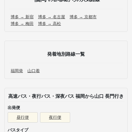
博多 → 新宿
博多 → 名古屋
博多 → 京都市
博多 → 梅田
博多 → 高松
発着地別路線一覧
福岡発
山口着
高速バス・夜行バス・深夜バス 福岡から山口 長門行き
出発便
昼行便
夜行便
バスタイプ