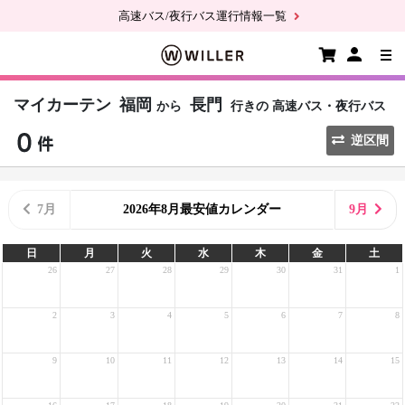
高速バス/夜行バス運行情報一覧
マイカーテン
福岡
長門
から
行きの
高速バス・夜行バス
逆区間
7月
2026年8月最安値カレンダー
9月
日
月
火
水
木
金
土
26
27
28
29
30
31
1
2
3
4
5
6
7
8
9
10
11
12
13
14
15