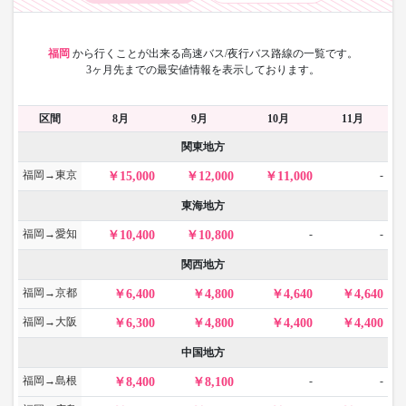
福岡
から
行くことが出来る高速バス/夜行バス路線の一覧です。
3ヶ月先までの最安値情報を表示しております。
区間
8月
9月
10月
11月
関東地方
福岡→東京
-
15,000
12,000
11,000
東海地方
福岡→愛知
-
-
10,400
10,800
関西地方
福岡→京都
6,400
4,800
4,640
4,640
福岡→大阪
6,300
4,800
4,400
4,400
中国地方
福岡→島根
-
-
8,400
8,100