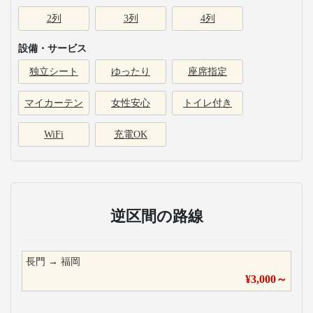
2列
3列
4列
設備・サービス
独立シート
ゆったり
座席指定
マイカーテン
女性安心
トイレ付き
WiFi
充電OK
逆区間の路線
長門
→
福岡
¥
3,000
～