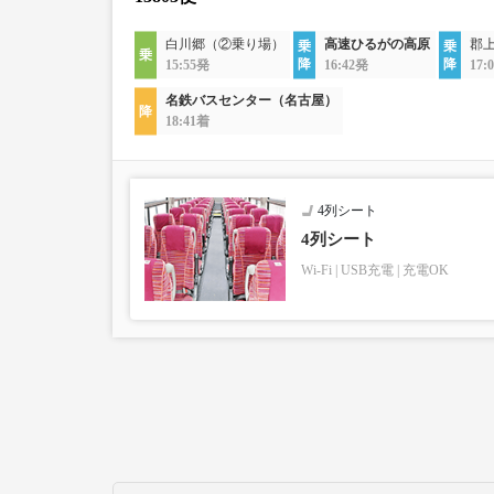
白川郷（②乗り場）
高速ひるがの高原
郡
15:55発
16:42発
17:
名鉄バスセンター（名古屋）
18:41着
4列シート
4列シート
Wi-Fi
USB充電
充電OK