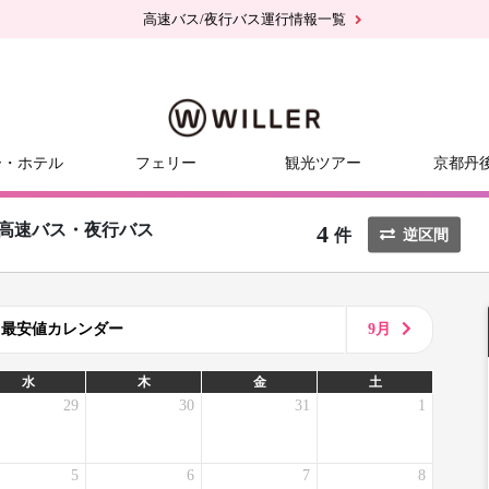
高速バス/夜行バス運行情報一覧
ー・ホテル
フェリー
観光ツアー
京都丹
4
高速バス・夜行バス
件
逆区間
8月最安値カレンダー
9月
水
木
金
土
29
30
31
1
5
6
7
8