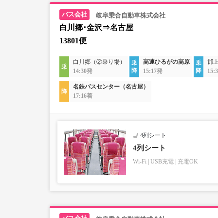
岐阜乗合自動車株式会社
白川郷･金沢⇒名古屋
13801便
白川郷（②乗り場）
高速ひるがの高原
郡
14:30発
15:17発
15:
名鉄バスセンター（名古屋）
17:16着
4列シート
4列シート
Wi-Fi
USB充電
充電OK