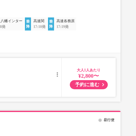
上八幡インター
高速関
高速各務原
38発
17:10発
17:19発
大人
¥2,800〜
予約に進む
昼行便