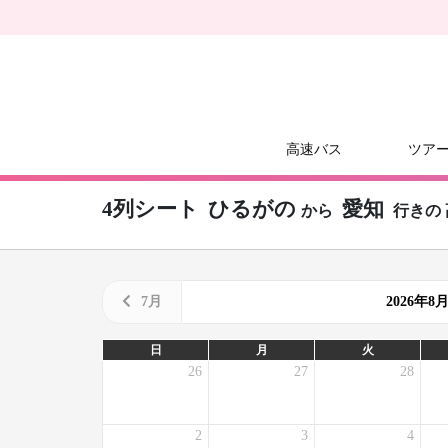
高速バス
ツア
4列シート
ひるがの
愛知
から
行きの
7月
2026年
日
月
火
26
27
28
2
3
4