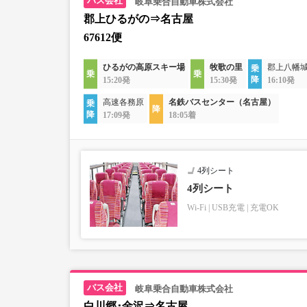
岐阜乗合自動車株式会社
郡上ひるがの⇒名古屋
67612便
ひるがの高原スキー場
牧歌の里
郡上八幡
15:20発
15:30発
16:10発
高速各務原
名鉄バスセンター（名古屋）
17:09発
18:05着
4列シート
4列シート
Wi-Fi
USB充電
充電OK
岐阜乗合自動車株式会社
白川郷･金沢⇒名古屋