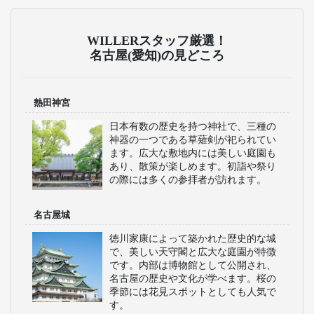
WILLERスタッフ厳選！
名古屋(愛知)の見どころ
熱田神宮
日本有数の歴史を持つ神社で、三種の
神器の一つである草薙剣が祀られてい
ます。広大な敷地内には美しい庭園も
あり、散策が楽しめます。初詣や祭り
の際には多くの参拝者が訪れます。
名古屋城
徳川家康によって築かれた歴史的な城
で、美しい天守閣と広大な庭園が特徴
です。内部は博物館として公開され、
名古屋の歴史や文化が学べます。桜の
季節には花見スポットとしても人気で
す。