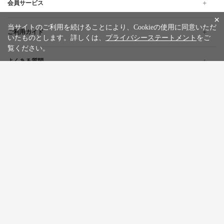
会員サービス
×
当サイトのご利用を続けることにより、Cookieの使用に同意いただ
ご利用ガイド
いたものとします。詳しくは、
プライバシーステートメント
をご
覧ください。
よくある質問
企業情報
採用情報
旅行条件書
標識・約款
プライバシーステートメント
特定商取引法に基づく表記
サイトマップ
お問い合わせ
広告掲載について
カスタマーハラスメントポリシー
English
한글
繁體中文
简体中文
Tiếng việt
WILLER Group
WILLER EXPRESS