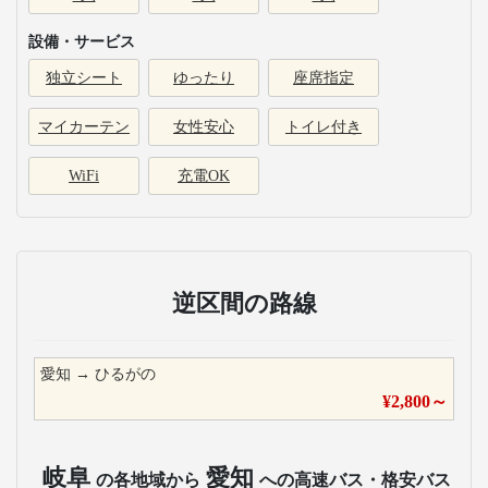
設備・サービス
独立シート
ゆったり
座席指定
マイカーテン
女性安心
トイレ付き
WiFi
充電OK
逆区間の路線
愛知
→
ひるがの
¥
2,800
～
岐阜
愛知
の各地域から
への高速バス・格安バス