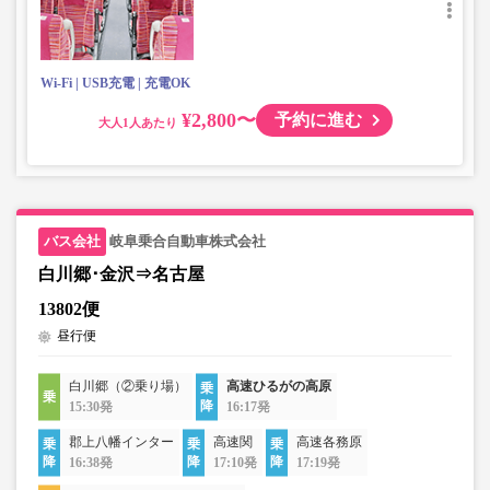
Wi-Fi
USB充電
充電OK
¥2,800〜
予約に進む
大人
岐阜乗合自動車株式会社
白川郷･金沢⇒名古屋
13802便
昼行便
白川郷（②乗り場）
高速ひるがの高原
15:30発
16:17発
郡上八幡インター
高速関
高速各務原
16:38発
17:10発
17:19発