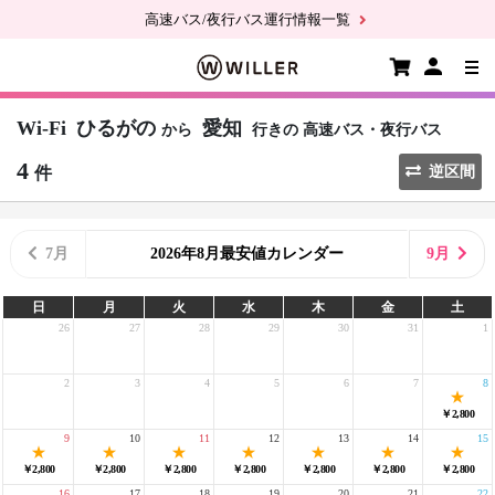
高速バス/夜行バス運行情報一覧
Wi-Fi
ひるがの
愛知
から
行きの
高速バス・夜行バス
4
件
逆区間
7月
2026年8月最安値カレンダー
9月
日
月
火
水
木
金
土
26
27
28
29
30
31
1
2
3
4
5
6
7
8
￥2,800
9
10
11
12
13
14
15
￥2,800
￥2,800
￥2,800
￥2,800
￥2,800
￥2,800
￥2,800
16
17
18
19
20
21
22