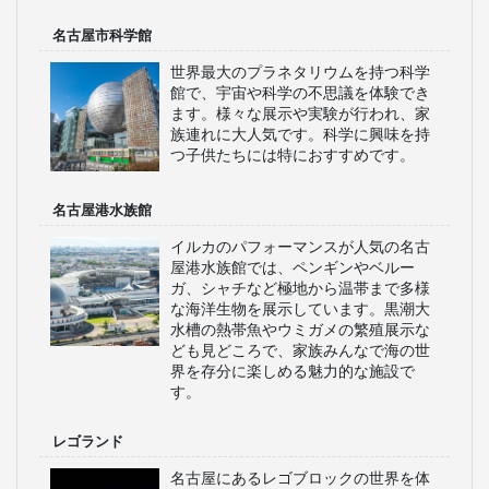
名古屋市科学館
世界最大のプラネタリウムを持つ科学
館で、宇宙や科学の不思議を体験でき
ます。様々な展示や実験が行われ、家
族連れに大人気です。科学に興味を持
つ子供たちには特におすすめです。
名古屋港水族館
イルカのパフォーマンスが人気の名古
屋港水族館では、ペンギンやベルー
ガ、シャチなど極地から温帯まで多様
な海洋生物を展示しています。黒潮大
水槽の熱帯魚やウミガメの繁殖展示な
ども見どころで、家族みんなで海の世
界を存分に楽しめる魅力的な施設で
す。
レゴランド
名古屋にあるレゴブロックの世界を体