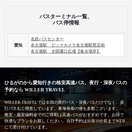
バスターミナル一覧、
バス停情報
名鉄バスセンター
愛知
名古屋駅 ビックカメラ名古屋駅西店前
名古屋駅 太閤通口広場【集合場所】
ひるがのから愛知行きの格安高速バス、夜行・深夜バスの
予約なら WILLER TRAVEL
WILLER TRAVELでは全国の夜行バス・深夜バスだけでなく、昼
行バスもご用意しています。東海発着の便も多数ございます。
格安・最安値料金でのご移動は高速バスがおすすめです。お得で
快適なプランをお探しください。当日予約は出発10分前までWEB
にて受け付けています。