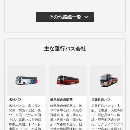
その他路線一覧
主な運行バス会社
名鉄バス
岐阜乗合自動車
名阪近鉄バス
名鉄バスは、名古屋と
岐阜乗合自動車は、岐
名阪近鉄バスは、大
関東・関西・北陸・東
阜市を中心に、東京や
阪、名古屋、大垣を結
北・四国・九州の全国
飛騨高山、名古屋から
ぶ主要な高速バス路
を結ぶ高速バスを60路
郡上八幡・白川郷を結
線・観光地路線を運
線以上展開。トイレ付
ぶバス路線を運行。観
行。リクライニングシ
車両を中心とした設備
光地や地域間移動に便
ートや広めの座席で快