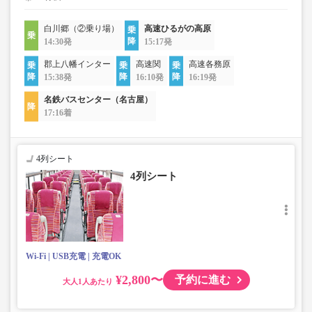
白川郷（②乗り場）
高速ひるがの高原
14:30発
15:17発
郡上八幡インター
高速関
高速各務原
15:38発
16:10発
16:19発
名鉄バスセンター（名古屋）
17:16着
4列シート
4列シート
Wi-Fi
USB充電
充電OK
¥2,800〜
予約に進む
大人