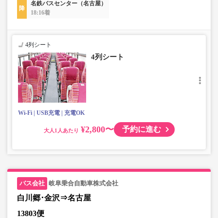
名鉄バスセンター（名古屋）
18:16着
4列シート
4列シート
Wi-Fi
USB充電
充電OK
¥2,800〜
予約に進む
大人
岐阜乗合自動車株式会社
白川郷･金沢⇒名古屋
13803便