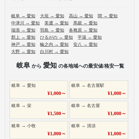
岐阜
→
愛知
大垣
→
愛知
高山
→
愛知
関
→
愛知
中津川
→
愛知
美濃
→
愛知
馬籠
→
愛知
瑞浪
→
愛知
羽島
→
愛知
各務原
→
愛知
郡上
→
愛知
ひるがの
→
愛知
平湯
→
愛知
神戸
→
愛知
輪之内
→
愛知
安八
→
愛知
大野
→
愛知
白川村
→
愛知
岐阜
愛知
から
の各地域への最安値/格安一覧
岐阜
→
愛知
岐阜
→
名古屋駅
¥
1,000
～
¥
1,000
～
岐阜
→
栄
岐阜
→
名古屋
¥
1,500
～
¥
1,000
～
岐阜
→
小牧
岐阜
→
清須
¥
1,000
～
¥
1,000
～