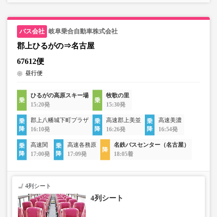
岐阜乗合自動車株式会社
郡上ひるがの⇒名古屋
67612便
昼行便
ひるがの高原スキー場
牧歌の里
15:20発
15:30発
郡上八幡城下町プラザ
高速郡上美並
高速美濃
16:10発
16:26発
16:54発
高速関
高速各務原
名鉄バスセンター（名古屋）
17:00発
17:09発
18:05着
4列シート
4列シート