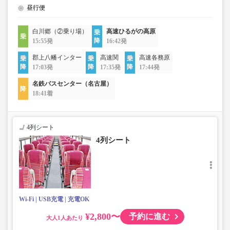
昼行便
白川郷（②乗り場）
高速ひるがの高原
15:55発
16:42発
郡上八幡インター
高速関
高速各務原
17:03発
17:35発
17:44発
名鉄バスセンター（名古屋）
18:41着
4列シート
4列シート
Wi-Fi
USB充電
充電OK
¥2,800〜
予約に進む
大人