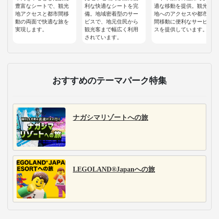
豊富なシートで、観光
利な快適なシートを完
適な移動を提供。観光
地アクセスと都市間移
備。地域密着型のサー
地へのアクセスや都市
動の両面で快適な旅を
ビスで、地元住民から
間移動に便利なサービ
実現します。
観光客まで幅広く利用
スを提供しています。
されています。
おすすめのテーマパーク特集
ナガシマリゾートへの旅
LEGOLAND®Japanへの旅