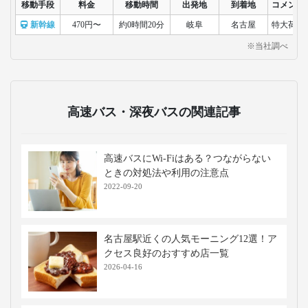
移動手段
料金
移動時間
出発地
到着地
コメント
新幹線
470円〜
約0時間20分
岐阜
名古屋
特大荷物
※当社調べ
高速バス・深夜バスの関連記事
高速バスにWi-Fiはある？つながらない
ときの対処法や利用の注意点
2022-09-20
名古屋駅近くの人気モーニング12選！ア
クセス良好のおすすめ店一覧
2026-04-16