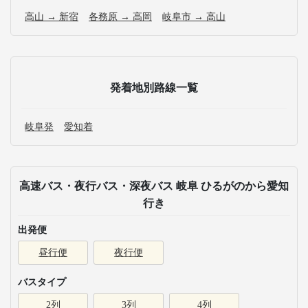
高山 → 新宿
各務原 → 高岡
岐阜市 → 高山
発着地別路線一覧
岐阜発
愛知着
高速バス・夜行バス・深夜バス 岐阜 ひるがのから愛知
行き
出発便
昼行便
夜行便
バスタイプ
2列
3列
4列