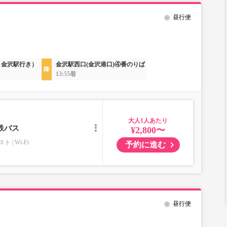
昼行便
：金沢駅行き）
金沢駅西口(金沢港口)④番のりば
13:55着
大人
鉄バス
¥2,800〜
スト
Wi-Fi
予約に進む
昼行便