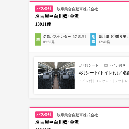
岐阜乗合自動車株式会社
名古屋⇒白川郷･金沢
13911便
名鉄バスセンター（名古屋）
白川郷（①乗り場
09:50発
12:40発
4列シート
トイレ付き
4列シート(トイレ付)／名
トイレ付
コンセント
フットレ
岐阜乗合自動車株式会社
名古屋⇒白川郷･金沢