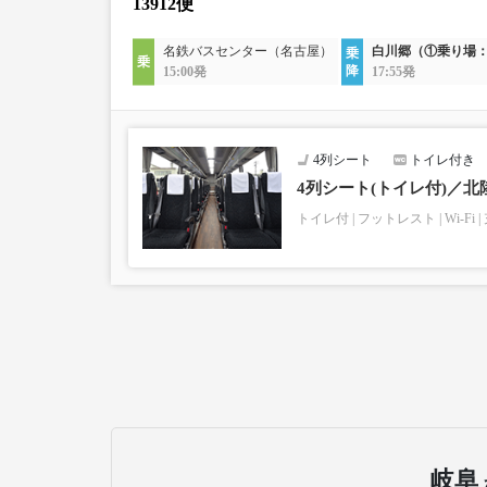
13912便
名鉄バスセンター（名古屋）
白川郷（①乗り場
15:00発
17:55発
4列シート
トイレ付き
4列シート(トイレ付)／北
トイレ付
フットレスト
Wi-Fi
岐阜