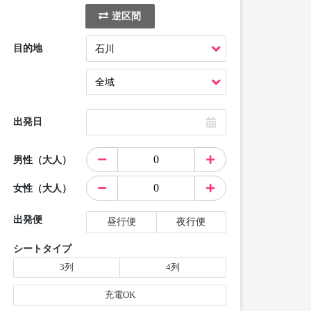
逆区間
目的地
出発日
男性（大人）
女性（大人）
出発便
昼行便
夜行便
シートタイプ
3列
4列
充電OK