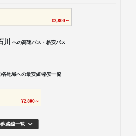
¥
2,800
～
石川
への高速バス・格安バス
の各地域への最安値/格安一覧
¥
2,800
～
の他路線一覧