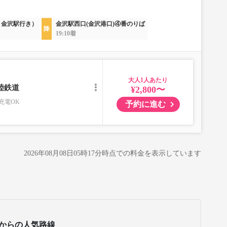
：金沢駅行き）
金沢駅西口(金沢港口)④番のりば
19:10着
大人
陸鉄道
¥2,800〜
充電OK
予約に進む
2026年08月08日05時17分
時点での料金を表示しています
からの人気路線