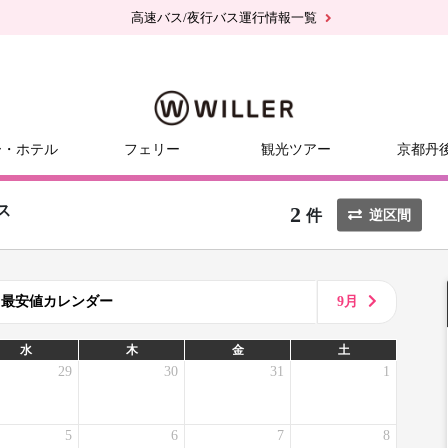
高速バス/夜行バス運行情報一覧
ー・ホテル
フェリー
観光ツアー
京都丹
2
ス
件
逆区間
8月最安値カレンダー
9月
水
木
金
土
29
30
31
1
5
6
7
8