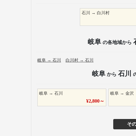
石川
→
白川村
岐阜
の各地域から
岐阜
→
石川
白川村
→
石川
岐阜
石川
から
岐阜
→
石川
岐阜
→
金沢
¥
2,800
～
そ