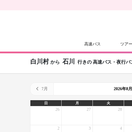
高速バス
ツア
白川村
石川
から
行きの
高速バス・夜行バ
7月
2026年
日
月
火
26
27
28
2
3
4