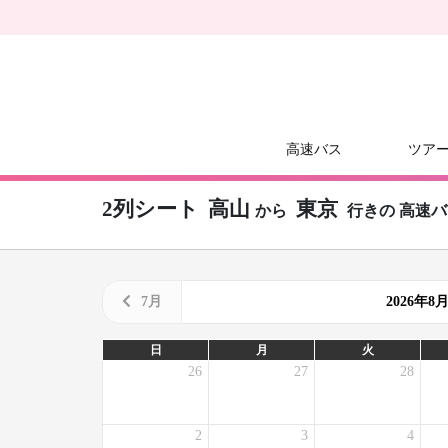
高速バス
ツア
2列シート
高山
東京
から
行きの
高速バ
7月
2026年
日
月
火
26
27
28
2
3
4