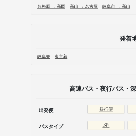
各務原 → 高岡
高山 → 名古屋
岐阜市 → 高山
発着
岐阜発
東京着
高速バス・夜行バス・深
昼行便
出発便
2列
バスタイプ