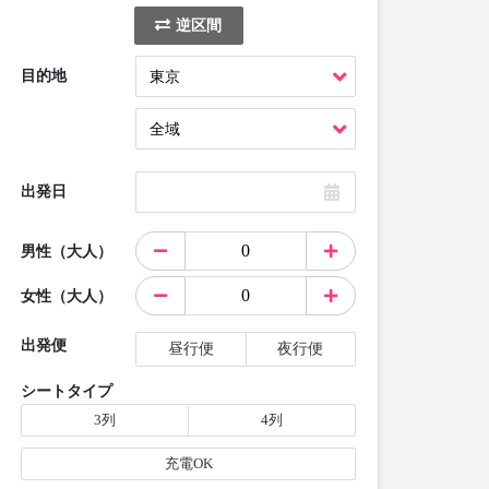
逆区間
目的地
出発日
男性（大人）
女性（大人）
出発便
昼行便
夜行便
シートタイプ
3列
4列
充電OK