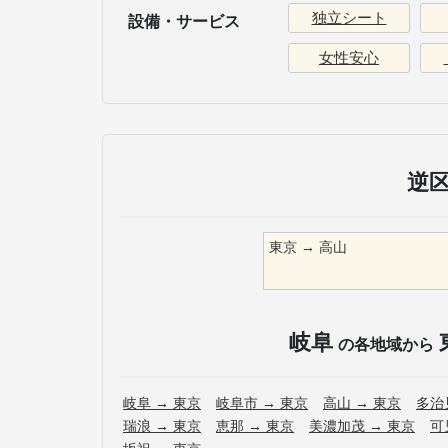
独立シート
設備・サービス
女性安心
逆
東京
→
高山
岐阜
の各地域から
岐阜
→
東京
岐阜市
→
東京
高山
→
東京
多治
瑞浪
→
東京
恵那
→
東京
美濃加茂
→
東京
可