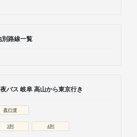
地別路線一覧
夜バス 岐阜 高山から東京行き
夜行便
3列
4列