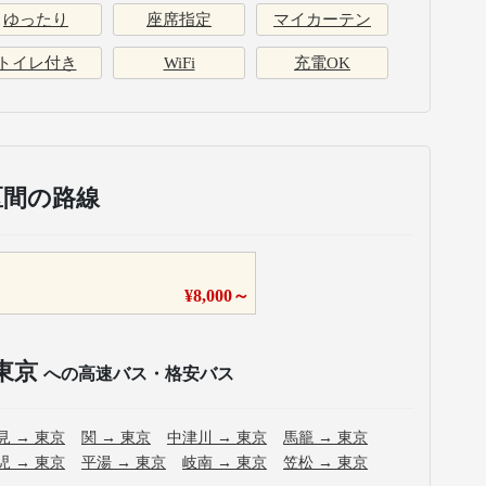
ゆったり
座席指定
マイカーテン
トイレ付き
WiFi
充電OK
区間の路線
¥
8,000
～
東京
への高速バス・格安バス
見
→
東京
関
→
東京
中津川
→
東京
馬籠
→
東京
児
→
東京
平湯
→
東京
岐南
→
東京
笠松
→
東京