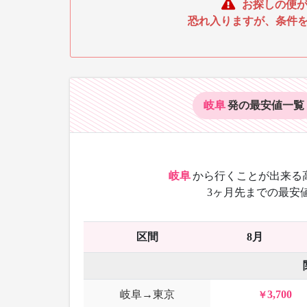
お探しの便が
恐れ入りますが、条件
岐阜
発の最安値
一覧
岐阜
から
行くことが出来る
3ヶ月先までの最安
区間
8月
岐阜→東京
3,700