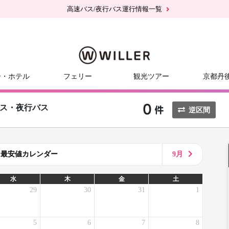
高速バス/夜行バス運行情報一覧
ー・ホテル
フェリー
観光ツアー
京都丹
ス・夜行バス
逆区間
8月最安値カレンダー
9月
水
木
金
土
29
30
31
1
5
6
7
8