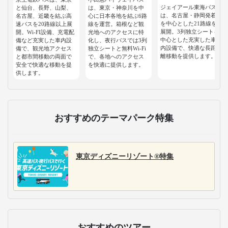
ジェイアール東海バス
と仙台、長野、山梨、
は、東京・神奈川を中
は、名古屋・静岡発着
名古屋、近畿を結ぶ高
心に日本各地を結ぶ6路
を中心とした21路線を
速バスを20路線以上展
線を運営。箱根など観
展開。3列独立シートを
開。Wi-FI設備、充電配
光地へのアクセスに特
中心とした充実した車
備など充実した車内設
化し、夜行バスでは3列
内設備で、快適な長距
備で、観光地アクセス
独立シートと無料Wi-Fi
離移動を提供します。
と都市間移動の両面で
で、各地へのアクセス
安全で快適な移動を提
を快適に提供します。
供します。
おすすめのテーマパーク特集
東京ディズニーリゾート®特集
おすすめのツアー