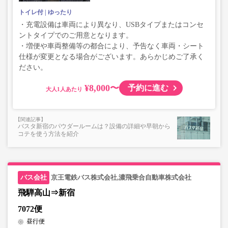
トイレ付
ゆったり
・充電設備は車両により異なり、USBタイプまたはコンセ
ントタイプでのご用意となります。
・増便や車両整備等の都合により、予告なく車両・シート
仕様が変更となる場合がございます。あらかじめご了承く
ださい。
¥8,000〜
予約に進む
大人
バスタ新宿のパウダールームは？設備の詳細や早朝から
コテを使う方法を紹介
京王電鉄バス株式会社,濃飛乗合自動車株式会社
飛騨高山⇒新宿
7072便
昼行便