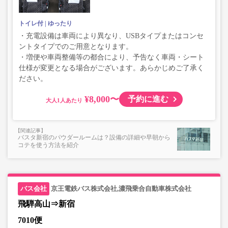
トイレ付
ゆったり
・充電設備は車両により異なり、USBタイプまたはコンセ
ントタイプでのご用意となります。
・増便や車両整備等の都合により、予告なく車両・シート
仕様が変更となる場合がございます。あらかじめご了承く
ださい。
¥8,000〜
予約に進む
大人
バスタ新宿のパウダールームは？設備の詳細や早朝から
コテを使う方法を紹介
京王電鉄バス株式会社,濃飛乗合自動車株式会社
飛騨高山⇒新宿
7010便