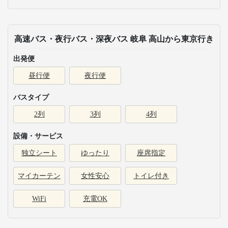
高速バス・夜行バス・深夜バス 岐阜 高山から東京行き
出発便
昼行便
夜行便
バスタイプ
2列
3列
4列
設備・サービス
独立シート
ゆったり
座席指定
マイカーテン
女性安心
トイレ付き
WiFi
充電OK