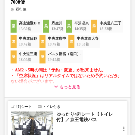
7008便
昼行便
高山濃飛ＢＣ
丹生川
平湯温泉
中央道八王子
13:30発
13:47発
14:35発
18:33着
中央道日野
中央道府中
中央道深大寺
18:42着
18:49着
18:53着
中央道三鷹
バスタ新宿（南口）.
18:55着
19:15着
・AM2～5時の間は「予約・変更」が出来ません。
・「空席状況」はリアルタイムではないため予約いただけ
ない場合がございます。
もっと見る
・車両は予告なく変更となる場合がございます。これに伴
い、座席やシート設備が変更となる場合がございますの
で、あらかじめご了承ください。
4列シート
トイレ付き
ゆったり4列シート【トイレ
付】／京王電鉄バス