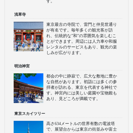
す。
浅草寺
東京最古の寺院で、雷門と仲見世通り
が有名です。毎年多くの観光客が訪
れ、伝統的な”和”の雰囲気を楽しむこ
とができます。周辺には人力車や和服
レンタルのサービスもあり、観光の楽
しみが広がります。
明治神宮
都会の中に静寂で、広大な敷地に豊か
な自然があります。初詣には多くの参
拝者が訪れる、東京を代表する神社で
す。神宮内には美しい庭園や宝物殿も
あり、見どころが満載です。
東京スカイツリー
高さ634メートルの世界有数の電波塔
で、展望台からは東京の街並みや富士