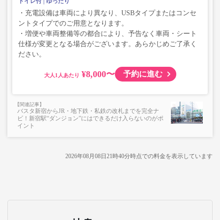
トイレ付
ゆったり
・充電設備は車両により異なり、USBタイプまたはコンセ
ントタイプでのご用意となります。
・増便や車両整備等の都合により、予告なく車両・シート
仕様が変更となる場合がございます。あらかじめご了承く
ださい。
¥8,000〜
予約に進む
大人
バスタ新宿からJR・地下鉄・私鉄の改札までを完全ナ
ビ！新宿駅“ダンジョン”にはできるだけ入らないのがポ
イント
2026年08月08日21時40分
時点での料金を表示しています