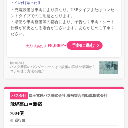
トイレ付
ゆったり
・充電設備は車両により異なり、USBタイプまたはコンセ
ントタイプでのご用意となります。
・増便や車両整備等の都合により、予告なく車両・シート
仕様が変更となる場合がございます。あらかじめご了承く
ださい。
¥8,000〜
予約に進む
大人
バスタ新宿のパウダールームは？設備の詳細や早朝から
コテを使う方法を紹介
京王電鉄バス株式会社,濃飛乗合自動車株式会社
飛騨高山⇒新宿
7004便
昼行便