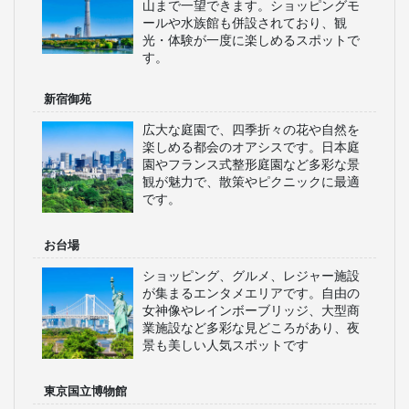
山まで一望できます。ショッピングモ
ールや水族館も併設されており、観
光・体験が一度に楽しめるスポットで
す。
新宿御苑
広大な庭園で、四季折々の花や自然を
楽しめる都会のオアシスです。日本庭
園やフランス式整形庭園など多彩な景
観が魅力で、散策やピクニックに最適
です。
お台場
ショッピング、グルメ、レジャー施設
が集まるエンタメエリアです。自由の
女神像やレインボーブリッジ、大型商
業施設など多彩な見どころがあり、夜
景も美しい人気スポットです
東京国立博物館