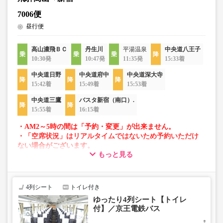
7006便
昼行便
高山濃飛ＢＣ
丹生川
平湯温泉
中央道八王子
10:30発
10:47発
11:35発
15:33着
中央道日野
中央道府中
中央道深大寺
15:42着
15:49着
15:53着
中央道三鷹
バスタ新宿（南口）.
15:55着
16:15着
・AM2～5時の間は「予約・変更」が出来ません。
・「空席状況」はリアルタイムではないため予約いただけ
ない場合がございます。
もっと見る
・車両は予告なく変更となる場合がございます。これに伴
い、座席やシート設備が変更となる場合がございますの
で、あらかじめご了承ください。
4列シート
トイレ付き
ゆったり4列シート【トイレ
付】／京王電鉄バス