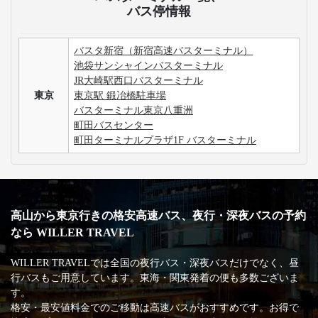
バス停情報
バスタ新宿（新宿高速バスターミナル）
池袋サンシャインバスターミナル
JR大崎駅西口バスターミナル
東京
東京駅 鍛冶橋駐車場
バスターミナル東京八重洲
町田バスセンター
町田ターミナルプラザ1F バスターミナル
高山から東京行きの格安高速バス、夜行・深夜バスの予約
なら WILLER TRAVEL
WILLER TRAVELでは全国の夜行バス・深夜バスだけでなく、昼
行バスもご用意しています。東海・関東発着の便も多数ございま
す。
格安・最安値料金でのご移動は高速バスがおすすめです。お得で