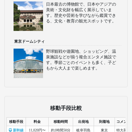
日本最古の博物館で、日本やアジアの
美術・文化財を幅広く展示していま
す。歴史や芸術を学びながら鑑賞でき
る、文化・教育の観光スポットです。
東京ドームシティ
野球観戦や遊園地、ショッピング、温
泉施設などが揃う複合エンタメ施設で
す。季節ごとのイベントも多く、子ど
もから大人まで楽しめます。
移動手段比較
移動手段
料金
移動時間
出発地
到着地
コメント
新幹線
11,020円〜
約1時間50分
岐阜羽島
東京
特大荷物