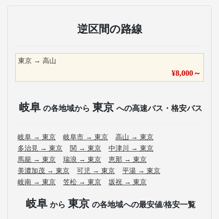
逆区間の路線
東京
→
高山
¥
8,000
～
岐阜
東京
の各地域から
への高速バス・格安バス
岐阜
→
東京
岐阜市
→
東京
高山
→
東京
多治見
→
東京
関
→
東京
中津川
→
東京
馬籠
→
東京
瑞浪
→
東京
恵那
→
東京
美濃加茂
→
東京
可児
→
東京
平湯
→
東京
岐南
→
東京
笠松
→
東京
坂祝
→
東京
岐阜
東京
から
の各地域への最安値/格安一覧