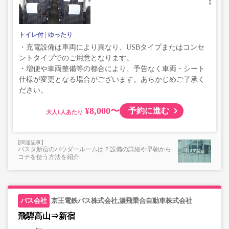
トイレ付
ゆったり
・充電設備は車両により異なり、USBタイプまたはコンセ
ントタイプでのご用意となります。
・増便や車両整備等の都合により、予告なく車両・シート
仕様が変更となる場合がございます。あらかじめご了承く
ださい。
¥8,000〜
予約に進む
大人
バスタ新宿のパウダールームは？設備の詳細や早朝から
コテを使う方法を紹介
京王電鉄バス株式会社,濃飛乗合自動車株式会社
飛騨高山⇒新宿