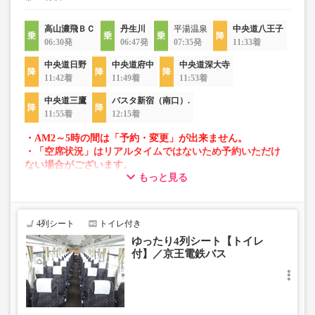
高山濃飛ＢＣ
丹生川
平湯温泉
中央道八王子
06:30発
06:47発
07:35発
11:33着
中央道日野
中央道府中
中央道深大寺
11:42着
11:49着
11:53着
中央道三鷹
バスタ新宿（南口）.
11:55着
12:15着
・AM2～5時の間は「予約・変更」が出来ません。
・「空席状況」はリアルタイムではないため予約いただけ
ない場合がございます。
もっと見る
・車両は予告なく変更となる場合がございます。これに伴
い、座席やシート設備が変更となる場合がございますの
で、あらかじめご了承ください。
4列シート
トイレ付き
ゆったり4列シート【トイレ
付】／京王電鉄バス