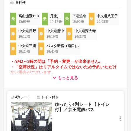
昼行便
高山濃飛ＢＣ
丹生川
平湯温泉
中央道八王子
15:00発
15:17発
16:05発
20:03着
中央道日野
中央道府中
中央道深大寺
20:12着
20:19着
20:23着
中央道三鷹
バスタ新宿（南口）.
20:25着
20:45着
・AM2～5時の間は「予約・変更」が出来ません。
・「空席状況」はリアルタイムではないため予約いただけ
ない場合がございます。
もっと見る
・車両は予告なく変更となる場合がございます。これに伴
い、座席やシート設備が変更となる場合がございますの
で、あらかじめご了承ください。
4列シート
トイレ付き
ゆったり4列シート【トイレ
付】／京王電鉄バス