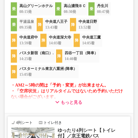
高山グリーンホテル
高山濃飛ＢＣ
丹生川
08:15発
08:30発
08:47発
平湯温泉
中央道八王子
中央道日野
09:35発
13:43着
13:52着
中央道府中
中央道深大寺
中央道三鷹
13:59着
14:03着
14:05着
バスタ新宿（南口）.
四谷一丁目（降車）
14:25着
14:40着
バスターミナル東京八重洲 (降車）
15:05着
・AM2～5時の間は「予約・変更」が出来ません。
・「空席状況」はリアルタイムではないため予約いただけ
ない場合がございます。
もっと見る
・車両は予告なく変更となる場合がございます。これに伴
い、座席やシート設備が変更となる場合がございますの
で、あらかじめご了承ください。
4列シート
トイレ付き
ゆったり4列シート【トイレ
付】／京王電鉄バス