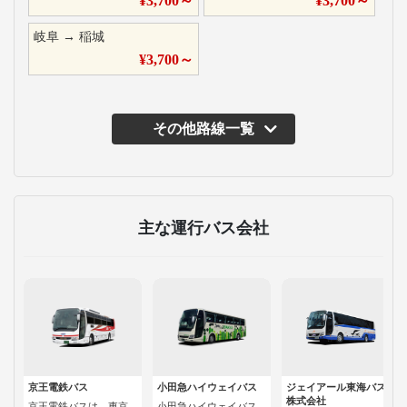
¥
3,700
～
¥
3,700
～
岐阜
→
稲城
¥
3,700
～
その他路線一覧
主な運行バス会社
京王電鉄バス
小田急ハイウェイバス
ジェイアール東海バス
株式会社
京王電鉄バスは、東京
小田急ハイウェイバス