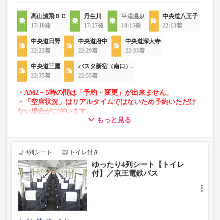
高山濃飛ＢＣ
丹生川
平湯温泉
中央道八王子
17:10発
17:27発
18:15発
22:13着
中央道日野
中央道府中
中央道深大寺
22:22着
22:29着
22:33着
中央道三鷹
バスタ新宿（南口）.
22:35着
22:55着
・AM2～5時の間は「予約・変更」が出来ません。
・「空席状況」はリアルタイムではないため予約いただけ
ない場合がございます。
もっと見る
・車両は予告なく変更となる場合がございます。これに伴
い、座席やシート設備が変更となる場合がございますの
で、あらかじめご了承ください。
4列シート
トイレ付き
ゆったり4列シート【トイレ
付】／京王電鉄バス