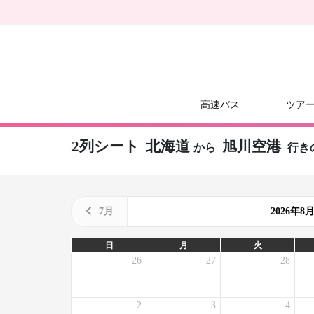
高速バス
ツア
2列シート
北海道
旭川空港
から
行き
7月
2026年
日
月
火
26
27
28
2
3
4