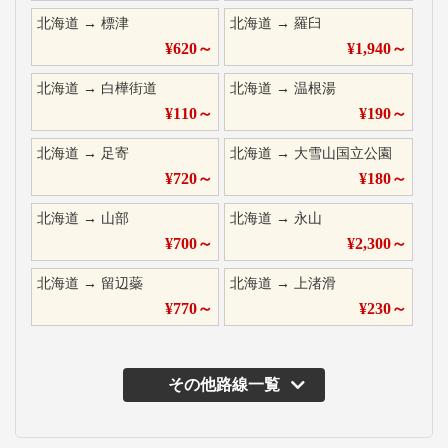
北海道
→
標津
北海道
→
羅臼
¥
620
～
¥
1,940
～
北海道
→
白樺街道
北海道
→
温根湯
¥
110
～
¥
190
～
北海道
→
足寄
北海道
→
大雪山国立公園
¥
720
～
¥
180
～
北海道
→
山部
北海道
→
永山
¥
700
～
¥
2,300
～
北海道
→
留辺蘂
北海道
→
上渚滑
¥
770
～
¥
230
～
その他路線一覧