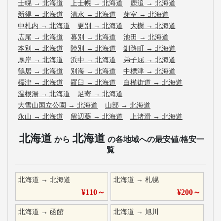
士幌
→
北海道
上士幌
→
北海道
鹿追
→
北海道
新得
→
北海道
清水
→
北海道
芽室
→
北海道
中札内
→
北海道
更別
→
北海道
大樹
→
北海道
広尾
→
北海道
幕別
→
北海道
池田
→
北海道
本別
→
北海道
陸別
→
北海道
釧路町
→
北海道
厚岸
→
北海道
浜中
→
北海道
弟子屈
→
北海道
鶴居
→
北海道
別海
→
北海道
中標津
→
北海道
標津
→
北海道
羅臼
→
北海道
白樺街道
→
北海道
温根湯
→
北海道
足寄
→
北海道
大雪山国立公園
→
北海道
山部
→
北海道
永山
→
北海道
留辺蘂
→
北海道
上渚滑
→
北海道
北海道
北海道
から
の各地域への最安値/格安一
覧
北海道
→
北海道
北海道
→
札幌
¥
110
～
¥
200
～
北海道
→
函館
北海道
→
旭川