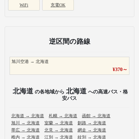
WiFi
充電OK
逆区間の路線
旭川空港
→
北海道
¥
370
～
北海道
北海道
の各地域から
への高速バス・格
安バス
北海道
→
北海道
札幌
→
北海道
函館
→
北海道
旭川
→
北海道
室蘭
→
北海道
釧路
→
北海道
帯広
→
北海道
北見
→
北海道
網走
→
北海道
稚内
→
北海道
江別
→
北海道
紋別
→
北海道