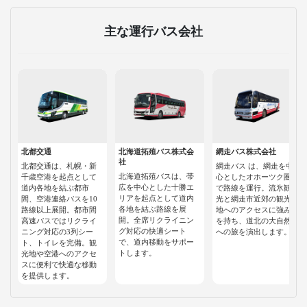
主な運行バス会社
北都交通
北海道拓殖バス株式会
網走バス株式会社
社
北都交通は、札幌・新
網走バス は、網走を中
北海道拓殖バスは、帯
千歳空港を起点として
心としたオホーツク圏
広を中心とした十勝エ
道内各地を結ぶ都市
で路線を運行。流氷観
リアを起点として道内
間、空港連絡バスを10
光と網走市近郊の観光
各地を結ぶ路線を展
路線以上展開。都市間
地へのアクセスに強み
開。全席リクライニン
高速バスではリクライ
を持ち、道北の大自然
グ対応の快適シート
ニング対応の3列シー
への旅を演出します。
で、道内移動をサポー
ト、トイレを完備。観
トします。
光地や空港へのアクセ
スに便利で快適な移動
を提供します。