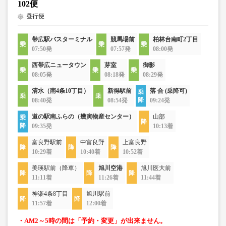
102便
昼行便
帯広駅バスターミナル
競馬場前
柏林台南町2丁目
07:50発
07:57発
08:00発
西帯広ニュータウン
芽室
御影
08:05発
08:18発
08:29発
清水（南4条10丁目）
新得駅前
落 合 (乗降可)
08:40発
08:54発
09:24発
道の駅南ふらの（幾寅物産センター）
山部
09:35発
10:13着
富良野駅前
中富良野
上富良野
10:29着
10:40着
10:52着
美瑛駅前（降車）
旭川空港
旭川医大前
11:11着
11:26着
11:44着
神楽4条8丁目
旭川駅前
11:57着
12:00着
・AM2～5時の間は「予約・変更」が出来ません。