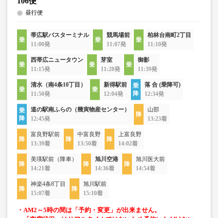
106便
昼行便
帯広駅バスターミナル
競馬場前
柏林台南町2丁目
11:00発
11:07発
11:10発
西帯広ニュータウン
芽室
御影
11:15発
11:28発
11:39発
清水（南4条10丁目）
新得駅前
落 合 (乗降可)
11:50発
12:04発
12:34発
道の駅南ふらの（幾寅物産センター）
山部
12:45発
13:23着
富良野駅前
中富良野
上富良野
13:39着
13:50着
14:02着
美瑛駅前（降車）
旭川空港
旭川医大前
14:21着
14:36着
14:54着
神楽4条8丁目
旭川駅前
15:07着
15:10着
・AM2～5時の間は「予約・変更」が出来ません。