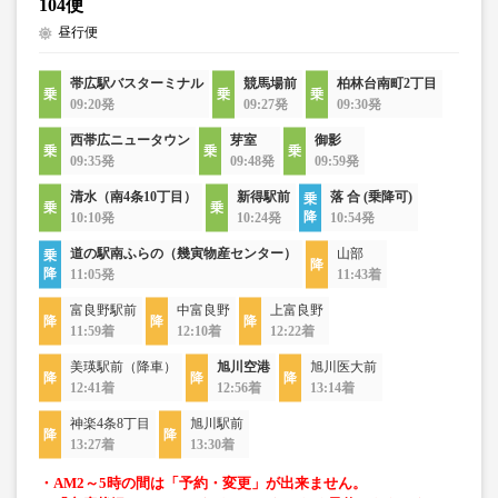
104便
昼行便
帯広駅バスターミナル
競馬場前
柏林台南町2丁目
09:20発
09:27発
09:30発
西帯広ニュータウン
芽室
御影
09:35発
09:48発
09:59発
清水（南4条10丁目）
新得駅前
落 合 (乗降可)
10:10発
10:24発
10:54発
道の駅南ふらの（幾寅物産センター）
山部
11:05発
11:43着
富良野駅前
中富良野
上富良野
11:59着
12:10着
12:22着
美瑛駅前（降車）
旭川空港
旭川医大前
12:41着
12:56着
13:14着
神楽4条8丁目
旭川駅前
13:27着
13:30着
・AM2～5時の間は「予約・変更」が出来ません。