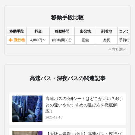
移動手段比較
移動手段
料金
移動時間
出発地
到着地
コメント
飛行機
4,880円〜
約0時間30分
函館
奥尻
手荷物検
※当社調べ
高速バス・深夜バスの関連記事
高速バスの3列シートはどこがいい？4列
との違いやおすすめの選び方を徹底解
説！
2025-12-16
【大阪⇔愛媛・松山】高速バス・夜行バ