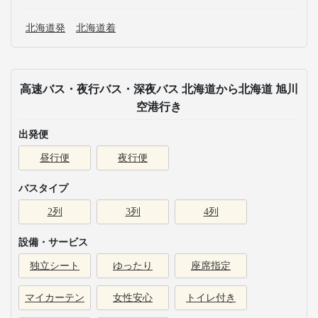
北海道発
北海道着
高速バス・夜行バス・深夜バス 北海道から北海道 旭川
空港行き
出発便
昼行便
夜行便
バスタイプ
2列
3列
4列
設備・サービス
独立シート
ゆったり
座席指定
マイカーテン
女性安心
トイレ付き