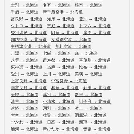
士別
→
北海道
名寄
→
北海道
根室
→
北海道
千歳
→
北海道
新千歳空港
→
北海道
富良野
→
北海道
知床
→
北海道
登別
→
北海道
ウトロ
→
北海道
恵庭
→
北海道
トマム
→
北海道
登別温泉
→
北海道
阿寒
→
北海道
摩周
→
北海道
釧路空港
→
北海道
女満別空港
→
北海道
中標津空港
→
北海道
旭川空港
→
北海道
川湯
→
北海道
七飯
→
北海道
森
→
北海道
八雲
→
北海道
留寿都
→
北海道
喜茂別
→
北海道
東神楽
→
北海道
当麻
→
北海道
比布
→
北海道
愛別
→
北海道
上川
→
北海道
美瑛
→
北海道
上富良野
→
北海道
中富良野
→
北海道
南富良野
→
北海道
和寒
→
北海道
剣淵
→
北海道
美幌
→
北海道
津別
→
北海道
斜里
→
北海道
清里
→
北海道
小清水
→
北海道
訓子府
→
北海道
遠軽
→
北海道
湧別
→
北海道
滝上
→
北海道
大空
→
北海道
壮瞥
→
北海道
洞爺湖
→
北海道
むかわ
→
北海道
日高
→
北海道
新冠
→
北海道
浦河
→
北海道
新ひだか
→
北海道
音更
→
北海道