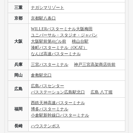
三重
ナガシマリゾート
京都
京都駅八条口
WILLERバスターミナル大阪梅田
ユニバーサル・スタジオ・ジャパン
大阪
大阪駅前第4ビル前
桃山台駅
湊町バスターミナル（OCAT）
なんば高速バスターミナル
兵庫
三宮バスターミナル
神戸三宮高架商店街前
岡山
倉敷駅北口
広島バスセンター
広島
バスステーション広島駅北口
広島 八丁堀
西鉄天神高速バスターミナル
福岡
博多バスターミナル
小倉駅新幹線口バスターミナル
長崎
ハウステンボス