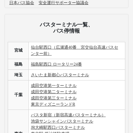
日本バス協会
安全運行サポーター協議会
バスターミナル一覧、
バス停情報
仙台駅西口（広瀬通40番 宮交仙台高速バスセ
宮城
ンター前）
福島
福島駅西口 ロータリー24番
埼玉
さいたま新都心バスターミナル
成田空港第一ターミナル
成田空港第二ターミナル
千葉
成田空港第三ターミナル
東京ディズニーランドR
バスタ新宿（新宿高速バスターミナル）
池袋サンシャインバスターミナル
JR大崎駅西口バスターミナル