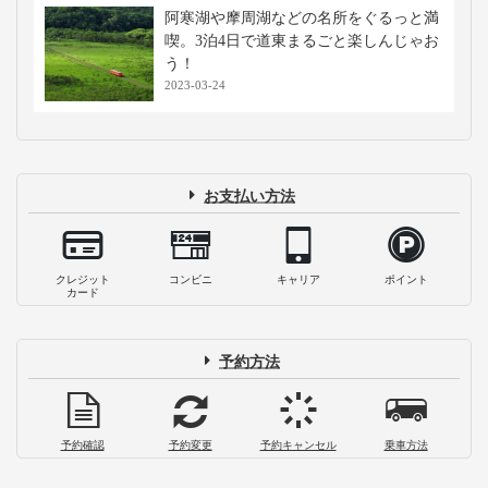
阿寒湖や摩周湖などの名所をぐるっと満
喫。3泊4日で道東まるごと楽しんじゃお
う！
2023-03-24
お支払い方法
クレジット
コンビニ
キャリア
ポイント
カード
予約方法
予約確認
予約変更
予約キャンセル
乗車方法