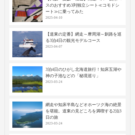
スのおすすめ3列独立シート≪コモドシ
ート≫に乗ってみた
2025-04-10
【道東の定番】網走～摩周湖～釧路を巡
る3泊4日の観光モデルコース
2023-04-07
3泊4日のひがし北海道旅行！知床五湖や
神の子池などの「秘境巡り」
2023-03-24
網走や知床半島などオホーツク海の絶景
を堪能。道東の見どころを満喫する2泊3
日の旅
2023-03-24