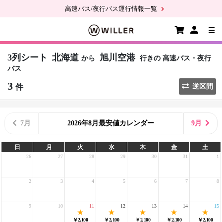
高速バス/夜行バス運行情報一覧
3列シート
北海道
旭川空港
から
行きの
高速バス・夜行
バス
3
件
逆区間
7月
2026年8月最安値カレンダー
9月
日
月
火
水
木
金
土
26
27
28
29
30
31
1
2
3
4
5
6
7
8
9
10
11
12
13
14
15
￥2,100
￥2,100
￥2,100
￥2,100
￥2,100