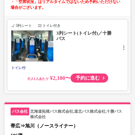
・「空席状況」はリアルタイムではないため予約いただけない
場合がございます。
3列シート
トイレ付き
3列シート(トイレ付)／十勝
バス
トイレ付
¥2,100〜
予約に進む
大人
北海道拓殖バス株式会社,道北バス株式会社,十勝バス
株式会社
帯広⇒旭川（ノースライナー）