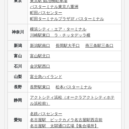
東京
東京駅 鍛冶橋駐車場
バスターミナル東京八重洲
町田バスセンター
町田ターミナルプラザ1F バスターミナル
横浜シティ・エア・ターミナル
神奈川
川崎駅東口 ラ・チッタデッラ横
新潟
新潟駅南口
長岡駅大手口
燕三条駅三条口
富山
富山駅北口
石川
金沢駅西口
山梨
富士急ハイランド
長野
長野駅東口
松本バスターミナル
アクトシティ浜松（オークラアクトシティホテ
静岡
ル浜松前）
名鉄バスセンター
愛知
名古屋駅 ビックカメラ名古屋駅西店前
名古屋駅 太閤通口広場【集合場所】