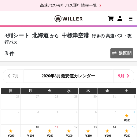
高速バス/夜行バス運行情報一覧
3列シート
北海道
中標津空港
から
行きの
高速バス・夜
行バス
3
件
逆区間
7月
2026年8月最安値カレンダー
9月
日
月
火
水
木
金
土
26
27
28
29
30
31
1
2
3
4
5
6
7
8
￥200
9
10
11
12
13
14
15
￥200
￥200
￥200
￥200
￥200
￥200
￥200