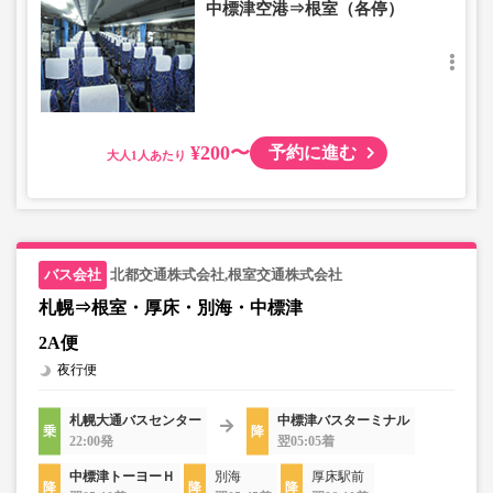
中標津空港⇒根室（各停）
¥200〜
予約に進む
大人
北都交通株式会社,根室交通株式会社
札幌⇒根室・厚床・別海・中標津
2A便
夜行便
札幌大通バスセンター
中標津バスターミナル
22:00発
翌05:05着
中標津トーヨーＨ
別海
厚床駅前