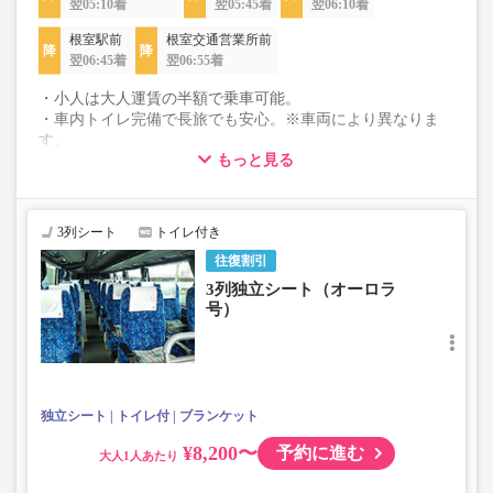
翌05:10着
翌05:45着
翌06:10着
根室駅前
根室交通営業所前
翌06:45着
翌06:55着
・小人は大人運賃の半額で乗車可能。
・車内トイレ完備で長旅でも安心。※車両により異なりま
す。
もっと見る
・3列シートでゆったり快適なバス旅を。
・車内は常時換気し、清掃・除菌を徹底。
3列シート
トイレ付き
往復割引
3列独立シート（オーロラ
号）
独立シート
トイレ付
ブランケット
¥8,200〜
予約に進む
大人