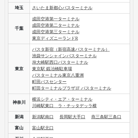
埼玉
さいたま新都心バスターミナル
成田空港第一ターミナル
成田空港第二ターミナル
千葉
成田空港第三ターミナル
東京ディズニーランドR
バスタ新宿（新宿高速バスターミナル）
池袋サンシャインバスターミナル
JR大崎駅西口バスターミナル
東京
東京駅 鍛冶橋駐車場
バスターミナル東京八重洲
町田バスセンター
町田ターミナルプラザ1F バスターミナル
横浜シティ・エア・ターミナル
神奈川
川崎駅東口 ラ・チッタデッラ横
新潟
新潟駅南口
長岡駅大手口
燕三条駅三条口
富山
富山駅北口