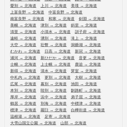
愛別
→
北海道
上川
→
北海道
美瑛
→
北海道
上富良野
→
北海道
中富良野
→
北海道
南富良野
→
北海道
和寒
→
北海道
剣淵
→
北海道
美幌
→
北海道
津別
→
北海道
斜里
→
北海道
清里
→
北海道
小清水
→
北海道
訓子府
→
北海道
遠軽
→
北海道
湧別
→
北海道
滝上
→
北海道
大空
→
北海道
壮瞥
→
北海道
洞爺湖
→
北海道
むかわ
→
北海道
日高
→
北海道
新冠
→
北海道
浦河
→
北海道
新ひだか
→
北海道
音更
→
北海道
士幌
→
北海道
上士幌
→
北海道
鹿追
→
北海道
新得
→
北海道
清水
→
北海道
芽室
→
北海道
中札内
→
北海道
更別
→
北海道
大樹
→
北海道
広尾
→
北海道
幕別
→
北海道
池田
→
北海道
本別
→
北海道
陸別
→
北海道
釧路町
→
北海道
厚岸
→
北海道
浜中
→
北海道
弟子屈
→
北海道
鶴居
→
北海道
別海
→
北海道
中標津
→
北海道
標津
→
北海道
羅臼
→
北海道
白樺街道
→
北海道
温根湯
→
北海道
足寄
→
北海道
大雪山国立公園
→
北海道
山部
→
北海道