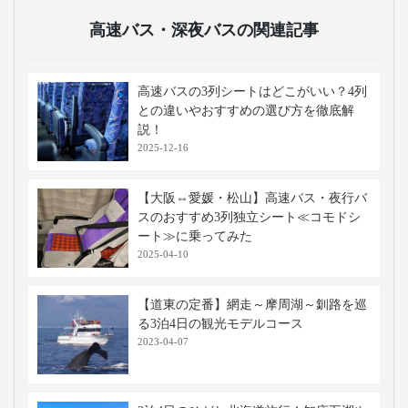
高速バス・深夜バスの関連記事
高速バスの3列シートはどこがいい？4列
との違いやおすすめの選び方を徹底解
説！
2025-12-16
【大阪⇔愛媛・松山】高速バス・夜行バ
スのおすすめ3列独立シート≪コモドシ
ート≫に乗ってみた
2025-04-10
【道東の定番】網走～摩周湖～釧路を巡
る3泊4日の観光モデルコース
2023-04-07