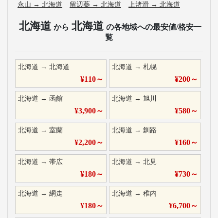
永山
→
北海道
留辺蘂
→
北海道
上渚滑
→
北海道
北海道
北海道
から
の各地域への最安値/格安一
覧
北海道
→
北海道
北海道
→
札幌
¥
110
～
¥
200
～
北海道
→
函館
北海道
→
旭川
¥
3,900
～
¥
580
～
北海道
→
室蘭
北海道
→
釧路
¥
2,200
～
¥
160
～
北海道
→
帯広
北海道
→
北見
¥
180
～
¥
730
～
北海道
→
網走
北海道
→
稚内
¥
180
～
¥
6,700
～