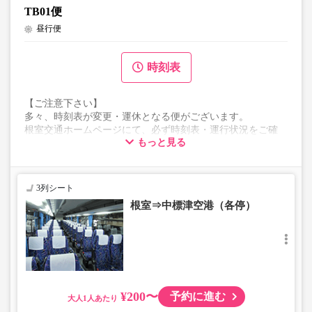
TB01便
昼行便
時刻表
【ご注意下さい】
多々、時刻表が変更・運休となる便がございます。
根室交通ホームページにて、必ず時刻表・運行状況をご確
もっと見る
認ください。
表示の料金は初乗り料金になります。
3列シート
根室⇒中標津空港（各停）
¥200〜
予約に進む
大人