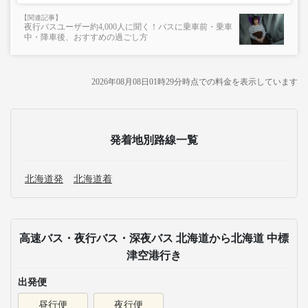
夜行バスユーザー約4,000人に聞く！バスに乗車前・乗車
中・降車後、おすすめの過ごし方
2026年08月08日01時29分
時点での料金を表示しています
発着地別路線一覧
北海道発
北海道着
高速バス・夜行バス・深夜バス 北海道から北海道 中標
津空港行き
出発便
昼行便
夜行便