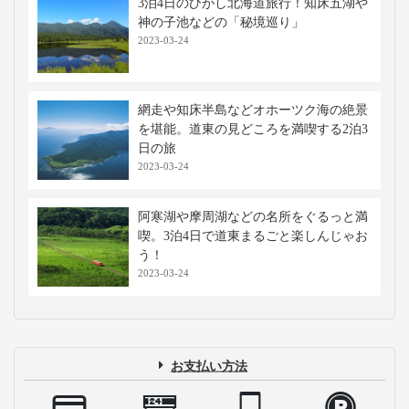
3泊4日のひがし北海道旅行！知床五湖や
神の子池などの「秘境巡り」
2023-03-24
網走や知床半島などオホーツク海の絶景
を堪能。道東の見どころを満喫する2泊3
日の旅
2023-03-24
阿寒湖や摩周湖などの名所をぐるっと満
喫。3泊4日で道東まるごと楽しんじゃお
う！
2023-03-24
お支払い方法