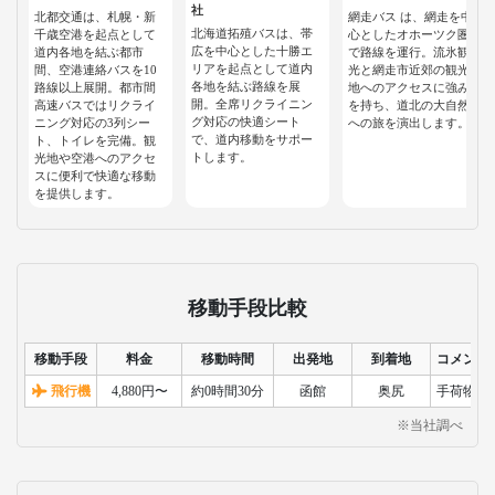
社
北都交通は、札幌・新
網走バス は、網走を中
北海道拓殖バスは、帯
千歳空港を起点として
心としたオホーツク圏
広を中心とした十勝エ
道内各地を結ぶ都市
で路線を運行。流氷観
リアを起点として道内
間、空港連絡バスを10
光と網走市近郊の観光
各地を結ぶ路線を展
路線以上展開。都市間
地へのアクセスに強み
開。全席リクライニン
高速バスではリクライ
を持ち、道北の大自然
グ対応の快適シート
ニング対応の3列シー
への旅を演出します。
で、道内移動をサポー
ト、トイレを完備。観
トします。
光地や空港へのアクセ
スに便利で快適な移動
を提供します。
移動手段比較
移動手段
料金
移動時間
出発地
到着地
コメント
飛行機
4,880円〜
約0時間30分
函館
奥尻
手荷物検
※当社調べ