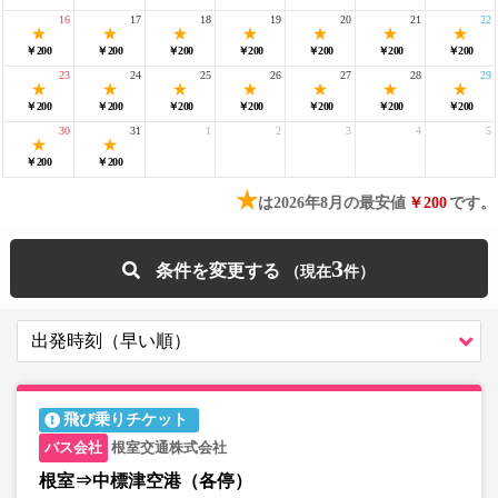
16
17
18
19
20
21
22
￥200
￥200
￥200
￥200
￥200
￥200
￥200
23
24
25
26
27
28
29
￥200
￥200
￥200
￥200
￥200
￥200
￥200
30
31
1
2
3
4
5
￥200
￥200
★
は2026年8月の最安値
￥200
です。
3
条件を変更する
飛び乗りチケット
根室交通株式会社
根室⇒中標津空港（各停）