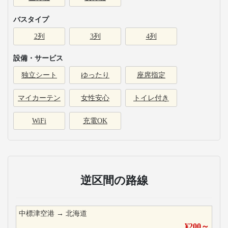
バスタイプ
2列
3列
4列
設備・サービス
独立シート
ゆったり
座席指定
マイカーテン
女性安心
トイレ付き
WiFi
充電OK
逆区間の路線
中標津空港
→
北海道
¥
200
～