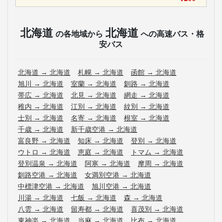
北海道
北海道
の各地域から
への高速バス・格
安バス
北海道
→
北海道
札幌
→
北海道
函館
→
北海道
旭川
→
北海道
室蘭
→
北海道
釧路
→
北海道
帯広
→
北海道
北見
→
北海道
網走
→
北海道
稚内
→
北海道
江別
→
北海道
紋別
→
北海道
士別
→
北海道
名寄
→
北海道
根室
→
北海道
千歳
→
北海道
新千歳空港
→
北海道
富良野
→
北海道
知床
→
北海道
登別
→
北海道
ウトロ
→
北海道
恵庭
→
北海道
トマム
→
北海道
登別温泉
→
北海道
阿寒
→
北海道
摩周
→
北海道
釧路空港
→
北海道
女満別空港
→
北海道
中標津空港
→
北海道
旭川空港
→
北海道
川湯
→
北海道
七飯
→
北海道
森
→
北海道
八雲
→
北海道
留寿都
→
北海道
喜茂別
→
北海道
東神楽
→
北海道
当麻
→
北海道
比布
→
北海道