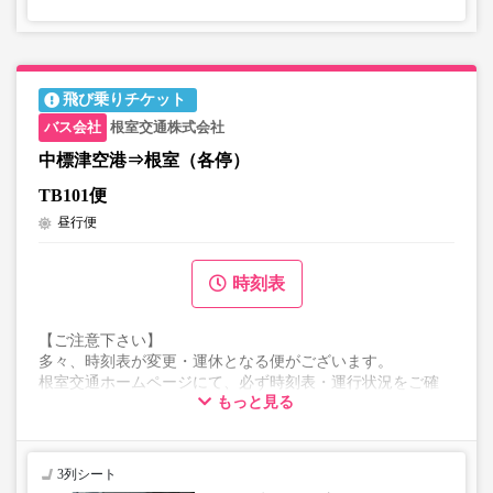
飛び乗りチケット
根室交通株式会社
中標津空港⇒根室（各停）
TB101便
昼行便
時刻表
【ご注意下さい】
多々、時刻表が変更・運休となる便がございます。
根室交通ホームページにて、必ず時刻表・運行状況をご確
もっと見る
認ください。
表示の料金は初乗り料金になります。
3列シート