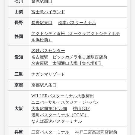
石川
金沢駅西口
山梨
富士急ハイランド
長野
長野駅東口
松本バスターミナル
アクトシティ浜松（オークラアクトシティホテ
静岡
ル浜松前）
名鉄バスセンター
愛知
名古屋駅 ビックカメラ名古屋駅西店前
名古屋駅 太閤通口広場【集合場所】
三重
ナガシマリゾート
京都
京都駅八条口
WILLERバスターミナル大阪梅田
ユニバーサル・スタジオ・ジャパン
大阪
大阪駅前第4ビル前
桃山台駅
湊町バスターミナル（OCAT）
なんば高速バスターミナル
兵庫
三宮バスターミナル
神戸三宮高架商店街前