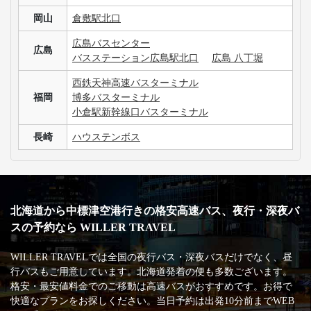
岡山
倉敷駅北口
広島バスセンター
広島
バスステーション広島駅北口
広島 八丁堀
西鉄天神高速バスターミナル
福岡
博多バスターミナル
小倉駅新幹線口バスターミナル
長崎
ハウステンボス
北海道から中標津空港行きの格安高速バス、夜行・深夜バ
スの予約なら WILLER TRAVEL
WILLER TRAVELでは全国の夜行バス・深夜バスだけでなく、昼
行バスもご用意しています。北海道発着の便も多数ございます。
格安・最安値料金でのご移動は高速バスがおすすめです。お得で
快適なプランをお探しください。当日予約は出発10分前までWEB