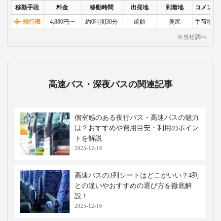
移動手段
料金
移動時間
出発地
到着地
コメント
飛行機
4,880円〜
約0時間30分
函館
奥尻
手荷物検
※当社調べ
高速バス・深夜バスの関連記事
個室感のある夜行バス・高速バスの魅力
は？おすすめや費用目安・利用のポイン
トを解説
2025-12-16
高速バスの3列シートはどこがいい？4列
との違いやおすすめの選び方を徹底解
説！
2025-12-16