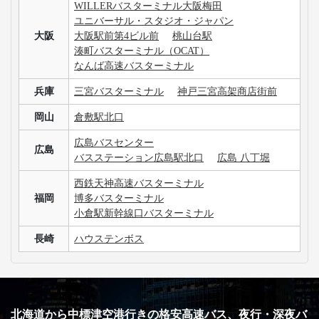
WILLERバスターミナル大阪梅田
ユニバーサル・スタジオ・ジャパン
大阪
大阪駅前第4ビル前
桃山台駅
湊町バスターミナル（OCAT）
なんば高速バスターミナル
兵庫
三宮バスターミナル
神戸三宮高架商店街前
岡山
倉敷駅北口
広島バスセンター
広島
バスステーション広島駅北口
広島 八丁堀
西鉄天神高速バスターミナル
福岡
博多バスターミナル
小倉駅新幹線口バスターミナル
長崎
ハウステンボス
北海道から中標津空港行きの格安高速バス、夜行・深夜バ