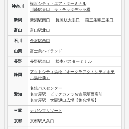
横浜シティ・エア・ターミナル
神奈川
川崎駅東口 ラ・チッタデッラ横
新潟
新潟駅南口
長岡駅大手口
燕三条駅三条口
富山
富山駅北口
石川
金沢駅西口
山梨
富士急ハイランド
長野
長野駅東口
松本バスターミナル
アクトシティ浜松（オークラアクトシティホテ
静岡
ル浜松前）
名鉄バスセンター
愛知
名古屋駅 ビックカメラ名古屋駅西店前
名古屋駅 太閤通口広場【集合場所】
三重
ナガシマリゾート
京都
京都駅八条口