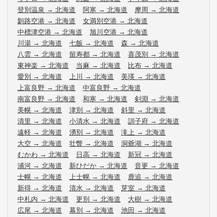
登別温泉
→
北海道
阿寒
→
北海道
摩周
→
北海道
釧路空港
→
北海道
女満別空港
→
北海道
中標津空港
→
北海道
旭川空港
→
北海道
川湯
→
北海道
七飯
→
北海道
森
→
北海道
八雲
→
北海道
留寿都
→
北海道
喜茂別
→
北海道
東神楽
→
北海道
当麻
→
北海道
比布
→
北海道
愛別
→
北海道
上川
→
北海道
美瑛
→
北海道
上富良野
→
北海道
中富良野
→
北海道
南富良野
→
北海道
和寒
→
北海道
剣淵
→
北海道
美幌
→
北海道
津別
→
北海道
斜里
→
北海道
清里
→
北海道
小清水
→
北海道
訓子府
→
北海道
遠軽
→
北海道
湧別
→
北海道
滝上
→
北海道
大空
→
北海道
壮瞥
→
北海道
洞爺湖
→
北海道
むかわ
→
北海道
日高
→
北海道
新冠
→
北海道
浦河
→
北海道
新ひだか
→
北海道
音更
→
北海道
士幌
→
北海道
上士幌
→
北海道
鹿追
→
北海道
新得
→
北海道
清水
→
北海道
芽室
→
北海道
中札内
→
北海道
更別
→
北海道
大樹
→
北海道
広尾
→
北海道
幕別
→
北海道
池田
→
北海道