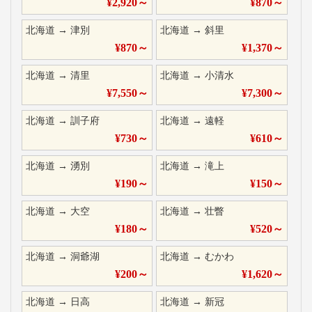
¥
2,920
～
¥
870
～
北海道
→
津別
北海道
→
斜里
¥
870
～
¥
1,370
～
北海道
→
清里
北海道
→
小清水
¥
7,550
～
¥
7,300
～
北海道
→
訓子府
北海道
→
遠軽
¥
730
～
¥
610
～
北海道
→
湧別
北海道
→
滝上
¥
190
～
¥
150
～
北海道
→
大空
北海道
→
壮瞥
¥
180
～
¥
520
～
北海道
→
洞爺湖
北海道
→
むかわ
¥
200
～
¥
1,620
～
北海道
→
日高
北海道
→
新冠