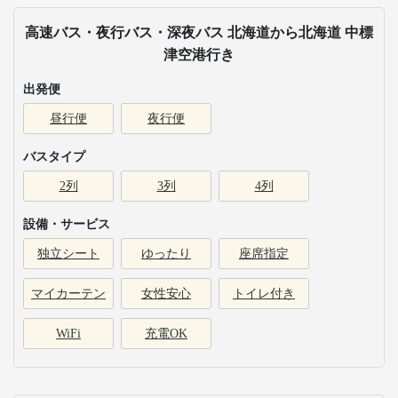
高速バス・夜行バス・深夜バス 北海道から北海道 中標
津空港行き
出発便
昼行便
夜行便
バスタイプ
2列
3列
4列
設備・サービス
独立シート
ゆったり
座席指定
マイカーテン
女性安心
トイレ付き
WiFi
充電OK