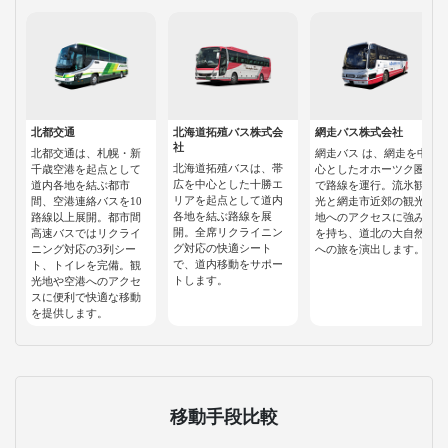
北都交通
北海道拓殖バス株式会
網走バス株式会社
社
北都交通は、札幌・新
網走バス は、網走を中
北海道拓殖バスは、帯
千歳空港を起点として
心としたオホーツク圏
広を中心とした十勝エ
道内各地を結ぶ都市
で路線を運行。流氷観
リアを起点として道内
間、空港連絡バスを10
光と網走市近郊の観光
各地を結ぶ路線を展
路線以上展開。都市間
地へのアクセスに強み
開。全席リクライニン
高速バスではリクライ
を持ち、道北の大自然
グ対応の快適シート
ニング対応の3列シー
への旅を演出します。
で、道内移動をサポー
ト、トイレを完備。観
トします。
光地や空港へのアクセ
スに便利で快適な移動
を提供します。
移動手段比較