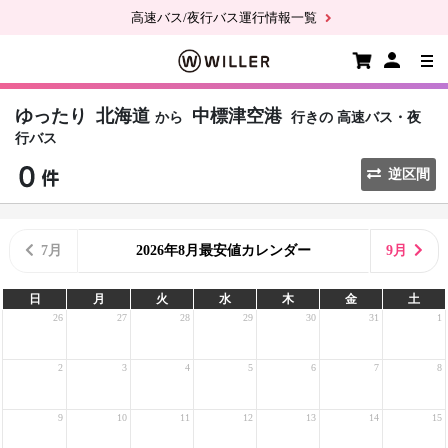
高速バス/夜行バス運行情報一覧
ゆったり
北海道
中標津空港
から
行きの
高速バス・夜
行バス
逆区間
7月
2026年8月最安値カレンダー
9月
日
月
火
水
木
金
土
26
27
28
29
30
31
1
2
3
4
5
6
7
8
9
10
11
12
13
14
15