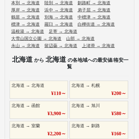
本別
→
北海道
陸別
→
北海道
釧路町
→
北海道
厚岸
→
北海道
浜中
→
北海道
弟子屈
→
北海道
鶴居
→
北海道
別海
→
北海道
中標津
→
北海道
標津
→
北海道
羅臼
→
北海道
白樺街道
→
北海道
温根湯
→
北海道
足寄
→
北海道
大雪山国立公園
→
北海道
山部
→
北海道
永山
→
北海道
留辺蘂
→
北海道
上渚滑
→
北海道
北海道
北海道
から
の各地域への最安値/格安一
覧
北海道
→
北海道
北海道
→
札幌
¥
110
～
¥
200
～
北海道
→
函館
北海道
→
旭川
¥
3,900
～
¥
580
～
北海道
→
室蘭
北海道
→
釧路
¥
2,200
～
¥
160
～