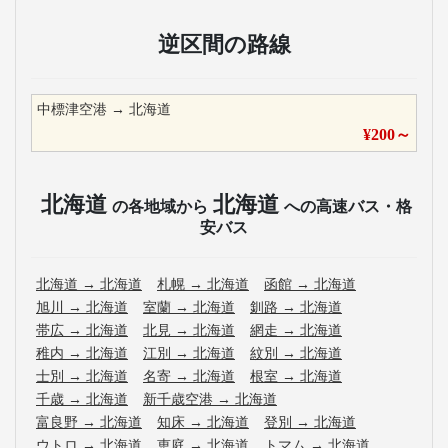
逆区間の路線
中標津空港
→
北海道
¥
200
～
北海道
北海道
の各地域から
への高速バス・格
安バス
北海道
→
北海道
札幌
→
北海道
函館
→
北海道
旭川
→
北海道
室蘭
→
北海道
釧路
→
北海道
帯広
→
北海道
北見
→
北海道
網走
→
北海道
稚内
→
北海道
江別
→
北海道
紋別
→
北海道
士別
→
北海道
名寄
→
北海道
根室
→
北海道
千歳
→
北海道
新千歳空港
→
北海道
富良野
→
北海道
知床
→
北海道
登別
→
北海道
ウトロ
→
北海道
恵庭
→
北海道
トマム
→
北海道