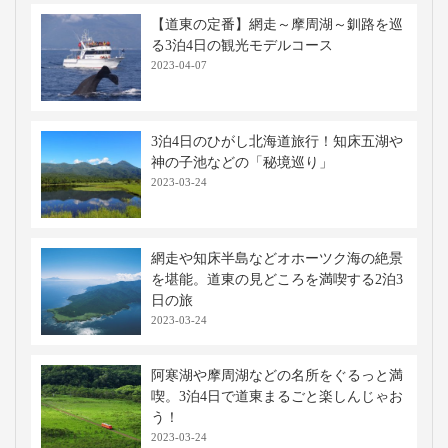
【道東の定番】網走～摩周湖～釧路を巡
る3泊4日の観光モデルコース
2023-04-07
3泊4日のひがし北海道旅行！知床五湖や
神の子池などの「秘境巡り」
2023-03-24
網走や知床半島などオホーツク海の絶景
を堪能。道東の見どころを満喫する2泊3
日の旅
2023-03-24
阿寒湖や摩周湖などの名所をぐるっと満
喫。3泊4日で道東まるごと楽しんじゃお
う！
2023-03-24