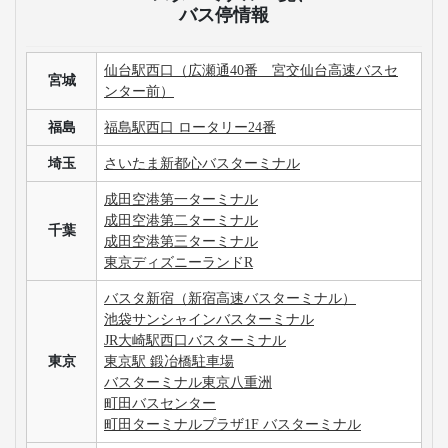
バス停情報
仙台駅西口（広瀬通40番 宮交仙台高速バスセ
宮城
ンター前）
福島
福島駅西口 ロータリー24番
埼玉
さいたま新都心バスターミナル
成田空港第一ターミナル
成田空港第二ターミナル
千葉
成田空港第三ターミナル
東京ディズニーランドR
バスタ新宿（新宿高速バスターミナル）
池袋サンシャインバスターミナル
JR大崎駅西口バスターミナル
東京
東京駅 鍛冶橋駐車場
バスターミナル東京八重洲
町田バスセンター
町田ターミナルプラザ1F バスターミナル