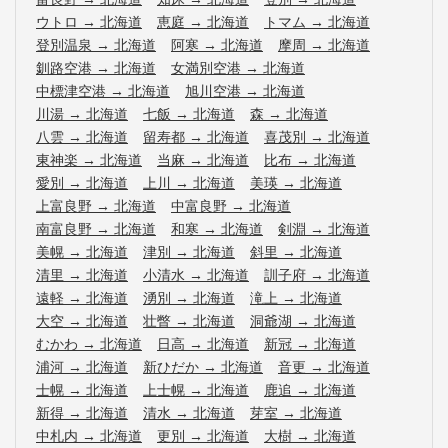
ウトロ
→
北海道
恵庭
→
北海道
トマム
→
北海道
登別温泉
→
北海道
阿寒
→
北海道
摩周
→
北海道
釧路空港
→
北海道
女満別空港
→
北海道
中標津空港
→
北海道
旭川空港
→
北海道
川湯
→
北海道
七飯
→
北海道
森
→
北海道
八雲
→
北海道
留寿都
→
北海道
喜茂別
→
北海道
東神楽
→
北海道
当麻
→
北海道
比布
→
北海道
愛別
→
北海道
上川
→
北海道
美瑛
→
北海道
上富良野
→
北海道
中富良野
→
北海道
南富良野
→
北海道
和寒
→
北海道
剣淵
→
北海道
美幌
→
北海道
津別
→
北海道
斜里
→
北海道
清里
→
北海道
小清水
→
北海道
訓子府
→
北海道
遠軽
→
北海道
湧別
→
北海道
滝上
→
北海道
大空
→
北海道
壮瞥
→
北海道
洞爺湖
→
北海道
むかわ
→
北海道
日高
→
北海道
新冠
→
北海道
浦河
→
北海道
新ひだか
→
北海道
音更
→
北海道
士幌
→
北海道
上士幌
→
北海道
鹿追
→
北海道
新得
→
北海道
清水
→
北海道
芽室
→
北海道
中札内
→
北海道
更別
→
北海道
大樹
→
北海道