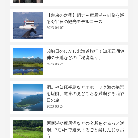
【道東の定番】網走～摩周湖～釧路を巡
る3泊4日の観光モデルコース
2023-04-07
3泊4日のひがし北海道旅行！知床五湖や
神の子池などの「秘境巡り」
2023-03-24
網走や知床半島などオホーツク海の絶景
を堪能。道東の見どころを満喫する2泊3
日の旅
2023-03-24
阿寒湖や摩周湖などの名所をぐるっと満
喫。3泊4日で道東まるごと楽しんじゃお
う！