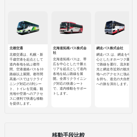
北都交通
北海道拓殖バス株式会
網走バス株式会社
社
北都交通は、札幌・新
網走バス は、網走を中
北海道拓殖バスは、帯
千歳空港を起点として
心としたオホーツク圏
広を中心とした十勝エ
道内各地を結ぶ都市
で路線を運行。流氷観
リアを起点として道内
間、空港連絡バスを10
光と網走市近郊の観光
各地を結ぶ路線を展
路線以上展開。都市間
地へのアクセスに強み
開。全席リクライニン
高速バスではリクライ
を持ち、道北の大自然
グ対応の快適シート
ニング対応の3列シー
への旅を演出します。
で、道内移動をサポー
ト、トイレを完備。観
トします。
光地や空港へのアクセ
スに便利で快適な移動
を提供します。
移動手段比較