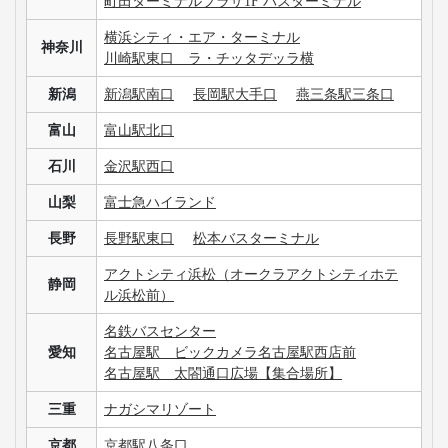
町田ターミナルプラザ1F バスターミナル
横浜シティ・エア・ターミナル
神奈川
川崎駅東口 ラ・チッタデッラ横
新潟
新潟駅南口
長岡駅大手口
燕三条駅三条口
富山
富山駅北口
石川
金沢駅西口
山梨
富士急ハイランド
長野
長野駅東口
松本バスターミナル
アクトシティ浜松（オークラアクトシティホテ
静岡
ル浜松前）
名鉄バスセンター
愛知
名古屋駅 ビックカメラ名古屋駅西店前
名古屋駅 太閤通口広場【集合場所】
三重
ナガシマリゾート
京都
京都駅八条口