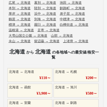
広尾
→
北海道
幕別
→
北海道
池田
→
北海道
本別
→
北海道
陸別
→
北海道
釧路町
→
北海道
厚岸
→
北海道
浜中
→
北海道
弟子屈
→
北海道
鶴居
→
北海道
別海
→
北海道
中標津
→
北海道
標津
→
北海道
羅臼
→
北海道
白樺街道
→
北海道
温根湯
→
北海道
足寄
→
北海道
大雪山国立公園
→
北海道
山部
→
北海道
永山
→
北海道
留辺蘂
→
北海道
上渚滑
→
北海道
北海道
北海道
から
の各地域への最安値/格安一
覧
北海道
→
北海道
北海道
→
札幌
¥
110
～
¥
200
～
北海道
→
函館
北海道
→
旭川
¥
3,900
～
¥
580
～
北海道
→
室蘭
北海道
→
釧路