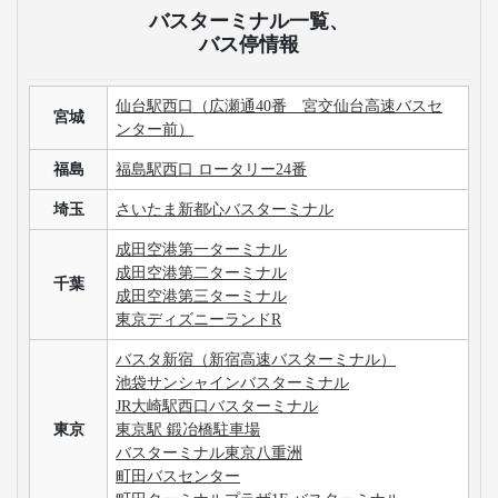
バスターミナル一覧、
バス停情報
仙台駅西口（広瀬通40番 宮交仙台高速バスセ
宮城
ンター前）
福島
福島駅西口 ロータリー24番
埼玉
さいたま新都心バスターミナル
成田空港第一ターミナル
成田空港第二ターミナル
千葉
成田空港第三ターミナル
東京ディズニーランドR
バスタ新宿（新宿高速バスターミナル）
池袋サンシャインバスターミナル
JR大崎駅西口バスターミナル
東京
東京駅 鍛冶橋駐車場
バスターミナル東京八重洲
町田バスセンター