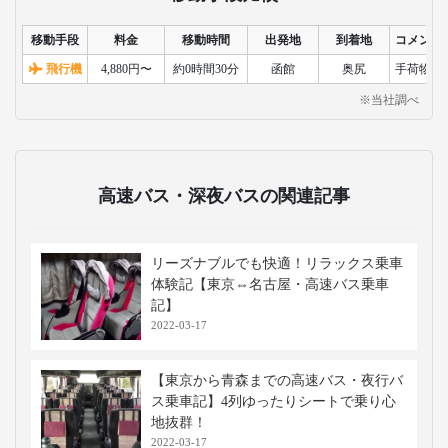
移動手段
料金
移動時間
出発地
到着地
コメント
飛行機
4,880円〜
約0時間30分
函館
奥尻
手荷物検
※当社調べ
高速バス・深夜バスの関連記事
リーズナブルでも快適！リラックス乗車
体験記【東京⇔名古屋・高速バス乗車
記】
2022-03-17
【東京から青森までの高速バス・夜行バ
ス乗車記】4列ゆったりシートで乗り心
地抜群！
2022-03-17