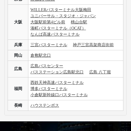
WILLERバスターミナル大阪梅田
ユニバーサル・スタジオ・ジャパン
大阪
大阪駅前第4ビル前
桃山台駅
湊町バスターミナル（OCAT）
なんば高速バスターミナル
兵庫
三宮バスターミナル
神戸三宮高架商店街前
岡山
倉敷駅北口
広島バスセンター
広島
バスステーション広島駅北口
広島 八丁堀
西鉄天神高速バスターミナル
福岡
博多バスターミナル
小倉駅新幹線口バスターミナル
長崎
ハウステンボス