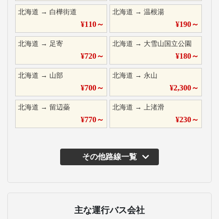
北海道
→
白樺街道
北海道
→
温根湯
¥
110
～
¥
190
～
北海道
→
足寄
北海道
→
大雪山国立公園
¥
720
～
¥
180
～
北海道
→
山部
北海道
→
永山
¥
700
～
¥
2,300
～
北海道
→
留辺蘂
北海道
→
上渚滑
¥
770
～
¥
230
～
その他路線一覧
主な運行バス会社