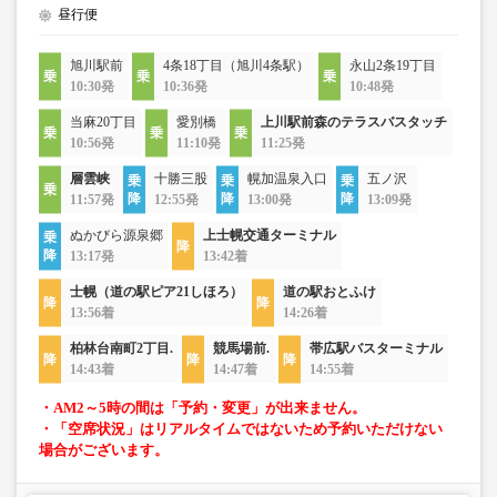
昼行便
旭川駅前
4条18丁目（旭川4条駅）
永山2条19丁目
10:30発
10:36発
10:48発
当麻20丁目
愛別橋
上川駅前森のテラスバスタッチ
10:56発
11:10発
11:25発
層雲峡
十勝三股
幌加温泉入口
五ノ沢
11:57発
12:55発
13:00発
13:09発
ぬかびら源泉郷
上士幌交通ターミナル
13:17発
13:42着
士幌（道の駅ピア21しほろ）
道の駅おとふけ
13:56着
14:26着
柏林台南町2丁目.
競馬場前.
帯広駅バスターミナル
14:43着
14:47着
14:55着
・AM2～5時の間は「予約・変更」が出来ません。
・「空席状況」はリアルタイムではないため予約いただけない
場合がございます。