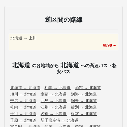
逆区間の路線
北海道
→
上川
¥
890
～
北海道
北海道
の各地域から
への高速バス・格
安バス
北海道
→
北海道
札幌
→
北海道
函館
→
北海道
旭川
→
北海道
室蘭
→
北海道
釧路
→
北海道
帯広
→
北海道
北見
→
北海道
網走
→
北海道
稚内
→
北海道
江別
→
北海道
紋別
→
北海道
士別
→
北海道
名寄
→
北海道
根室
→
北海道
千歳
→
北海道
新千歳空港
→
北海道
富良野
→
北海道
知床
→
北海道
登別
→
北海道