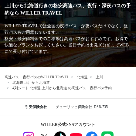
上川から北海道行きの格安高速バス、夜行・深夜バスの予
約なら WILLER TRAVEL
WILLER TRAVELでは全国の夜行バス・深夜バスだけでなく、昼
行バスもご用意しています。
格安・最安値料金でのご移動は高速バスがおすすめです。お得で
快適なプランをお探しください。当日予約は出発10分前までWEB
にて受け付けています。
高速バス・夜行バスのWILLER TRAVEL
北海道
上川
北海道 上川から北海道
4列シート 北海道 上川から北海道 の高速バス・夜行バス予約
引受保険会社
チューリッヒ保険会社
DSR-735
WILLER公式SNSアカウント