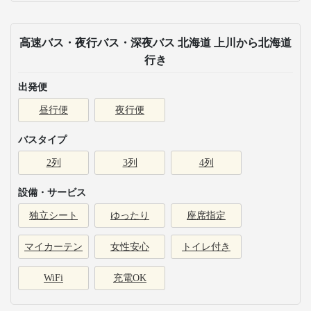
高速バス・夜行バス・深夜バス 北海道 上川から北海道
行き
出発便
昼行便
夜行便
バスタイプ
2列
3列
4列
設備・サービス
独立シート
ゆったり
座席指定
マイカーテン
女性安心
トイレ付き
WiFi
充電OK