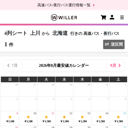
高速バス/夜行バス運行情報一覧
4列シート
上川
北海道
から
行きの
高速バス・夜行バス
1
件
逆区間
7月
2026年8月最安値カレンダー
9月
日
月
火
水
木
金
土
26
27
28
29
30
31
1
2
3
4
5
6
7
8
9
10
11
12
13
14
15
￥1,500
￥1,500
￥1,500
￥1,500
￥1,500
￥1,500
￥1,500
16
17
18
19
20
21
22