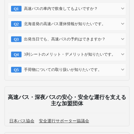
3泊4日のひがし北海道旅行！知床五湖や神の
子池などの「秘境巡り」
2023-03-24
網走や知床半島などオホーツク海の絶景を堪
能。道東の見どころを満喫する2泊3日の旅
2023-03-24
阿寒湖や摩周湖などの名所をぐるっと満喫。3
泊4日で道東まるごと楽しんじゃおう！
2023-03-24
知床・摩周・釧路をゆったり観光！鉄道・バ
スで行く2泊3日の旅
2023-03-24