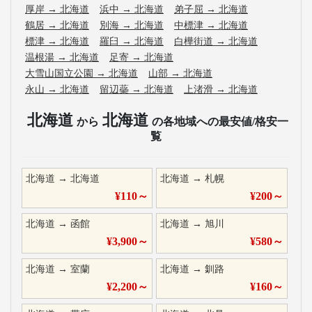
厚岸
→
北海道
浜中
→
北海道
弟子屈
→
北海道
鶴居
→
北海道
別海
→
北海道
中標津
→
北海道
標津
→
北海道
羅臼
→
北海道
白樺街道
→
北海道
温根湯
→
北海道
足寄
→
北海道
大雪山国立公園
→
北海道
山部
→
北海道
永山
→
北海道
留辺蘂
→
北海道
上渚滑
→
北海道
北海道
北海道
から
の各地域への最安値/格安一
覧
北海道
→
北海道
北海道
→
札幌
¥
110
～
¥
200
～
北海道
→
函館
北海道
→
旭川
¥
3,900
～
¥
580
～
北海道
→
室蘭
北海道
→
釧路
¥
2,200
～
¥
160
～