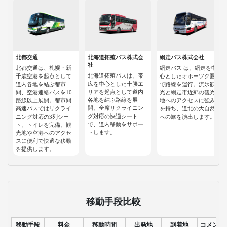
北都交通
北海道拓殖バス株式会
網走バス株式会社
社
北都交通は、札幌・新
網走バス は、網走を中
北海道拓殖バスは、帯
千歳空港を起点として
心としたオホーツク圏
広を中心とした十勝エ
道内各地を結ぶ都市
で路線を運行。流氷観
リアを起点として道内
間、空港連絡バスを10
光と網走市近郊の観光
各地を結ぶ路線を展
路線以上展開。都市間
地へのアクセスに強み
開。全席リクライニン
高速バスではリクライ
を持ち、道北の大自然
グ対応の快適シート
ニング対応の3列シー
への旅を演出します。
で、道内移動をサポー
ト、トイレを完備。観
トします。
光地や空港へのアクセ
スに便利で快適な移動
を提供します。
移動手段比較
移動手段
料金
移動時間
出発地
到着地
コメント