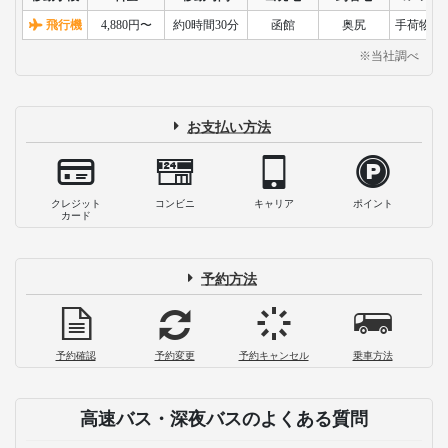
飛行機
4,880円〜
約0時間30分
函館
奥尻
手荷物検
※当社調べ
高速バス・深夜バスの関連記事
夜行バスの座席はどこがおすすめ？位置
別の特徴と選ぶポイントを解説
2025-10-03
【道東の定番】網走～摩周湖～釧路を巡る3泊
4日の観光モデルコース
2023-04-07