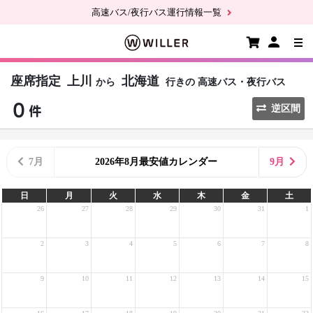
高速バス/夜行バス運行情報一覧
座席指定
上川
北海道
から
行きの
高速バス・夜行バス
逆区間
7月
2026年8月最安値カレンダー
9月
日
月
火
水
木
金
土
26
27
28
29
30
31
1
2
3
4
5
6
7
8
9
10
11
12
13
14
15