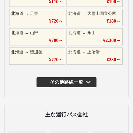
¥
110
～
¥
190
～
北海道
→
足寄
北海道
→
大雪山国立公園
¥
720
～
¥
180
～
北海道
→
山部
北海道
→
永山
¥
700
～
¥
2,300
～
北海道
→
留辺蘂
北海道
→
上渚滑
¥
770
～
¥
230
～
その他路線一覧
主な運行バス会社