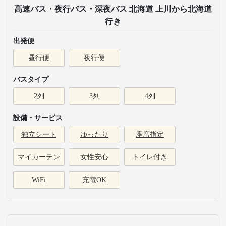
高速バス・夜行バス・深夜バス 北海道 上川から北海道
行き
出発便
昼行便
夜行便
バスタイプ
2列
3列
4列
設備・サービス
独立シート
ゆったり
座席指定
マイカーテン
女性安心
トイレ付き
WiFi
充電OK