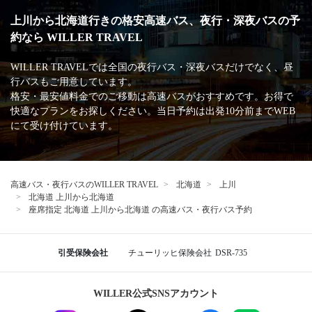
神奈川
川崎駅東口 ラ・チッタデッラ横
新潟
新潟駅南口
長岡駅大手口
燕三条駅三条口
富山
富山駅北口
石川
金沢駅西口
山梨
富士急ハイランド
長野
長野駅東口
松本バスターミナル
アクトシティ浜松（オークラアクトシティホテ
静岡
ル浜松前）
名鉄バスセンター
愛知
名古屋駅 ビックカメラ名古屋駅西店前
名古屋駅 太閤通口広場【集合場所】
三重
ナガシマリゾート
京都
京都駅八条口
WILLERバスターミナル大阪梅田