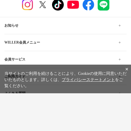
ユニバーサル・スタジオ・ジャパン
大阪
大阪駅前第4ビル前
桃山台駅
湊町バスターミナル（OCAT）
なんば高速バスターミナル
兵庫
三宮バスターミナル
神戸三宮高架商店街前
岡山
倉敷駅北口
広島バスセンター
広島
バスステーション広島駅北口
広島 八丁堀
×
西鉄天神高速バスターミナル
当サイトのご利用を続けることにより、Cookieの使用に同意いただ
福岡
博多バスターミナル
いたものとします。詳しくは、
プライバシーステートメント
をご
小倉駅新幹線口バスターミナル
覧ください。
長崎
ハウステンボス
上川から北海道行きの格安高速バス、夜行・深夜バスの予
約なら WILLER TRAVEL