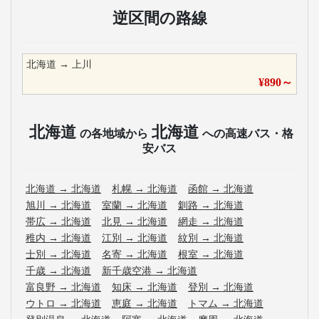
逆区間の路線
北海道
→
上川
¥
890
～
北海道
北海道
の各地域から
への高速バス・格
安バス
北海道
→
北海道
札幌
→
北海道
函館
→
北海道
旭川
→
北海道
室蘭
→
北海道
釧路
→
北海道
帯広
→
北海道
北見
→
北海道
網走
→
北海道
稚内
→
北海道
江別
→
北海道
紋別
→
北海道
士別
→
北海道
名寄
→
北海道
根室
→
北海道
千歳
→
北海道
新千歳空港
→
北海道
富良野
→
北海道
知床
→
北海道
登別
→
北海道
ウトロ
→
北海道
恵庭
→
北海道
トマム
→
北海道