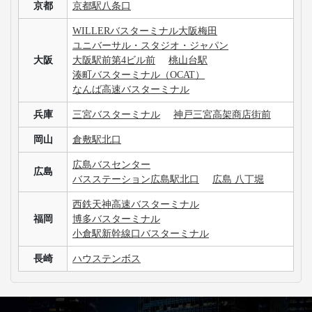
仙台駅西口（広瀬通40番 宮交仙台高速バスセ
宮城
ンター前）
福島
福島駅西口 ロータリー24番
埼玉
さいたま新都心バスターミナル
成田空港第一ターミナル
成田空港第二ターミナル
千葉
成田空港第三ターミナル
東京ディズニーランドR
バスタ新宿（新宿高速バスターミナル）
池袋サンシャインバスターミナル
JR大崎駅西口バスターミナル
東京
東京駅 鍛冶橋駐車場
バスターミナル東京八重洲
町田バスセンター
町田ターミナルプラザ1F バスターミナル
横浜シティ・エア・ターミナル