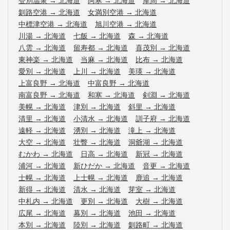
登別温泉
→
北海道
阿寒
→
北海道
摩周
→
北海道
釧路空港
→
北海道
女満別空港
→
北海道
中標津空港
→
北海道
旭川空港
→
北海道
川湯
→
北海道
七飯
→
北海道
森
→
北海道
八雲
→
北海道
留寿都
→
北海道
喜茂別
→
北海道
東神楽
→
北海道
当麻
→
北海道
比布
→
北海道
愛別
→
北海道
上川
→
北海道
美瑛
→
北海道
上富良野
→
北海道
中富良野
→
北海道
南富良野
→
北海道
和寒
→
北海道
剣淵
→
北海道
美幌
→
北海道
津別
→
北海道
斜里
→
北海道
清里
→
北海道
小清水
→
北海道
訓子府
→
北海道
遠軽
→
北海道
湧別
→
北海道
滝上
→
北海道
大空
→
北海道
壮瞥
→
北海道
洞爺湖
→
北海道
むかわ
→
北海道
日高
→
北海道
新冠
→
北海道
浦河
→
北海道
新ひだか
→
北海道
音更
→
北海道
士幌
→
北海道
上士幌
→
北海道
鹿追
→
北海道
新得
→
北海道
清水
→
北海道
芽室
→
北海道
中札内
→
北海道
更別
→
北海道
大樹
→
北海道
広尾
→
北海道
幕別
→
北海道
池田
→
北海道
本別
→
北海道
陸別
→
北海道
釧路町
→
北海道