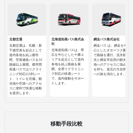
北都交通
北海道拓殖バス株式会
網走バス株式会社
社
北都交通は、札幌・新
網走バス は、網走を中
北海道拓殖バスは、帯
千歳空港を起点として
心としたオホーツク圏
広を中心とした十勝エ
道内各地を結ぶ都市
で路線を運行。流氷観
リアを起点として道内
間、空港連絡バスを10
光と網走市近郊の観光
各地を結ぶ路線を展
路線以上展開。都市間
地へのアクセスに強み
開。全席リクライニン
高速バスではリクライ
を持ち、道北の大自然
グ対応の快適シート
ニング対応の3列シー
への旅を演出します。
で、道内移動をサポー
ト、トイレを完備。観
トします。
光地や空港へのアクセ
スに便利で快適な移動
を提供します。
移動手段比較