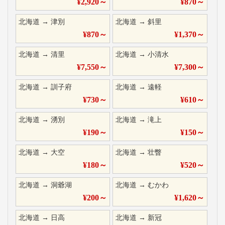
¥
2,920
～
¥
870
～
北海道
→
津別
北海道
→
斜里
¥
870
～
¥
1,370
～
北海道
→
清里
北海道
→
小清水
¥
7,550
～
¥
7,300
～
北海道
→
訓子府
北海道
→
遠軽
¥
730
～
¥
610
～
北海道
→
湧別
北海道
→
滝上
¥
190
～
¥
150
～
北海道
→
大空
北海道
→
壮瞥
¥
180
～
¥
520
～
北海道
→
洞爺湖
北海道
→
むかわ
¥
200
～
¥
1,620
～
北海道
→
日高
北海道
→
新冠