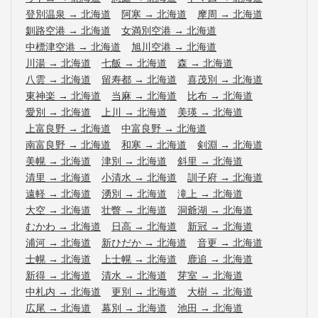
登別温泉
→
北海道
阿寒
→
北海道
摩周
→
北海道
釧路空港
→
北海道
女満別空港
→
北海道
中標津空港
→
北海道
旭川空港
→
北海道
川湯
→
北海道
七飯
→
北海道
森
→
北海道
八雲
→
北海道
留寿都
→
北海道
喜茂別
→
北海道
東神楽
→
北海道
当麻
→
北海道
比布
→
北海道
愛別
→
北海道
上川
→
北海道
美瑛
→
北海道
上富良野
→
北海道
中富良野
→
北海道
南富良野
→
北海道
和寒
→
北海道
剣淵
→
北海道
美幌
→
北海道
津別
→
北海道
斜里
→
北海道
清里
→
北海道
小清水
→
北海道
訓子府
→
北海道
遠軽
→
北海道
湧別
→
北海道
滝上
→
北海道
大空
→
北海道
壮瞥
→
北海道
洞爺湖
→
北海道
むかわ
→
北海道
日高
→
北海道
新冠
→
北海道
浦河
→
北海道
新ひだか
→
北海道
音更
→
北海道
士幌
→
北海道
上士幌
→
北海道
鹿追
→
北海道
新得
→
北海道
清水
→
北海道
芽室
→
北海道
中札内
→
北海道
更別
→
北海道
大樹
→
北海道
広尾
→
北海道
幕別
→
北海道
池田
→
北海道