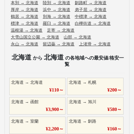
本別
→
北海道
陸別
→
北海道
釧路町
→
北海道
厚岸
→
北海道
浜中
→
北海道
弟子屈
→
北海道
鶴居
→
北海道
別海
→
北海道
中標津
→
北海道
標津
→
北海道
羅臼
→
北海道
白樺街道
→
北海道
温根湯
→
北海道
足寄
→
北海道
大雪山国立公園
→
北海道
山部
→
北海道
永山
→
北海道
留辺蘂
→
北海道
上渚滑
→
北海道
北海道
北海道
から
の各地域への最安値/格安一
覧
北海道
→
北海道
北海道
→
札幌
¥
110
～
¥
200
～
北海道
→
函館
北海道
→
旭川
¥
3,900
～
¥
580
～
北海道
→
室蘭
北海道
→
釧路
¥
2,200
～
¥
160
～