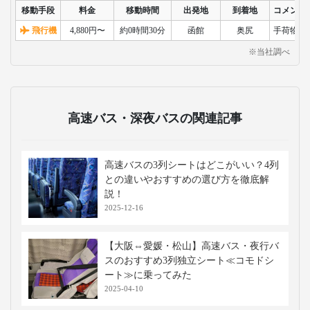
移動手段
料金
移動時間
出発地
到着地
コメント
飛行機
4,880円〜
約0時間30分
函館
奥尻
手荷物検
※当社調べ
高速バス・深夜バスの関連記事
高速バスの3列シートはどこがいい？4列
との違いやおすすめの選び方を徹底解
説！
2025-12-16
【大阪⇔愛媛・松山】高速バス・夜行バ
スのおすすめ3列独立シート≪コモドシ
ート≫に乗ってみた
2025-04-10