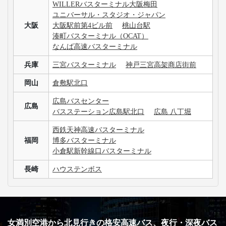
WILLERバスターミナル大阪梅田
ユニバーサル・スタジオ・ジャパン
大阪
大阪駅前第4ビル前
桃山台駅
湊町バスターミナル（OCAT）
なんば高速バスターミナル
兵庫
三宮バスターミナル
神戸三宮高架商店街前
岡山
倉敷駅北口
広島バスセンター
広島
バスステーション広島駅北口
広島 八丁堀
西鉄天神高速バスターミナル
福岡
博多バスターミナル
小倉駅新幹線口バスターミナル
長崎
ハウステンボス
女満別空港から北見行きの格安高速バス、夜行・深夜バス