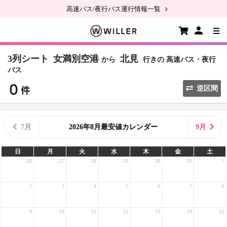
高速バス/夜行バス運行情報一覧
3列シート
女満別空港
北見
から
行きの
高速バス・夜行
バス
逆区間
7月
2026年8月最安値カレンダー
9月
日
月
火
水
木
金
土
26
27
28
29
30
31
1
2
3
4
5
6
7
8
9
10
11
12
13
14
15