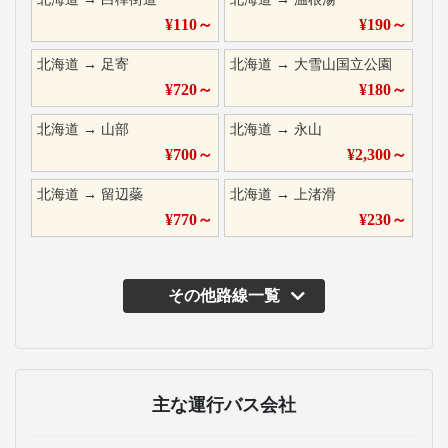
¥
110
～
¥
190
～
北海道
→
足寄
北海道
→
大雪山国立公園
¥
720
～
¥
180
～
北海道
→
山部
北海道
→
永山
¥
700
～
¥
2,300
～
北海道
→
留辺蘂
北海道
→
上渚滑
¥
770
～
¥
230
～
その他路線一覧
主な運行バス会社