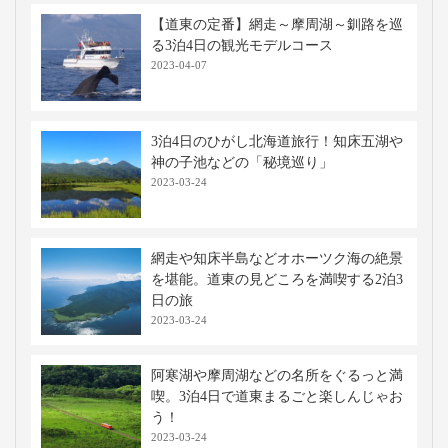
【道東の定番】網走～摩周湖～釧路を巡
る3泊4日の観光モデルコース
2023-04-07
3泊4日のひがし北海道旅行！知床五湖や
神の子池などの「秘境巡り」
2023-03-24
網走や知床半島などオホーツク海の絶景
を堪能。道東の見どころを満喫する2泊3
日の旅
2023-03-24
阿寒湖や摩周湖などの名所をぐるっと満
喫。3泊4日で道東まるごと楽しんじゃお
う！
2023-03-24