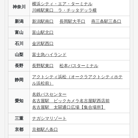
横浜シティ・エア・ターミナル
神奈川
川崎駅東口 ラ・チッタデッラ横
新潟
新潟駅南口
長岡駅大手口
燕三条駅三条口
富山
富山駅北口
石川
金沢駅西口
山梨
富士急ハイランド
長野
長野駅東口
松本バスターミナル
アクトシティ浜松（オークラアクトシティホテ
静岡
ル浜松前）
名鉄バスセンター
愛知
名古屋駅 ビックカメラ名古屋駅西店前
名古屋駅 太閤通口広場【集合場所】
三重
ナガシマリゾート
京都
京都駅八条口