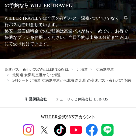
の予約なら WILLER TRAVEL
WILLER TRAVELでは全国の夜行バス・深夜バスだけでなく、昼
行バスもご用意しています。
格安・最安値料金でのご移動は高速バスがおすすめです。お得で
快適なプランをお探しください。当日予約は出発10分前までWEB
にて受け付けています。
高速バス・夜行バスのWILLER TRAVEL
北海道
女満別空港
北海道 女満別空港から北海道
3列シート 北海道 女満別空港から北海道 北見 の高速バス・夜行バス予約
引受保険会社
チューリッヒ保険会社
DSR-735
WILLER公式SNSアカウント