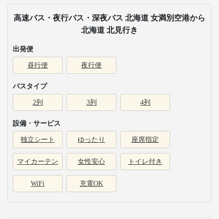
高速バス・夜行バス・深夜バス 北海道 女満別空港から
北海道 北見行き
出発便
昼行便
夜行便
バスタイプ
2列
3列
4列
設備・サービス
独立シート
ゆったり
座席指定
マイカーテン
女性安心
トイレ付き
WiFi
充電OK