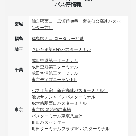
バス停情報
仙台駅西口（広瀬通40番 宮交仙台高速バスセ
宮城
ンター前）
福島
福島駅西口 ロータリー24番
埼玉
さいたま新都心バスターミナル
成田空港第一ターミナル
成田空港第二ターミナル
千葉
成田空港第三ターミナル
東京ディズニーランドR
バスタ新宿（新宿高速バスターミナル）
池袋サンシャインバスターミナル
JR大崎駅西口バスターミナル
東京
東京駅 鍛冶橋駐車場
バスターミナル東京八重洲
町田バスセンター
町田ターミナルプラザ1F バスターミナル