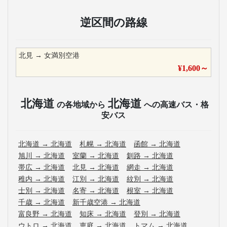
逆区間の路線
北見
→
女満別空港
¥
1,600
～
北海道
北海道
の各地域から
への高速バス・格
安バス
北海道
→
北海道
札幌
→
北海道
函館
→
北海道
旭川
→
北海道
室蘭
→
北海道
釧路
→
北海道
帯広
→
北海道
北見
→
北海道
網走
→
北海道
稚内
→
北海道
江別
→
北海道
紋別
→
北海道
士別
→
北海道
名寄
→
北海道
根室
→
北海道
千歳
→
北海道
新千歳空港
→
北海道
富良野
→
北海道
知床
→
北海道
登別
→
北海道
ウトロ
→
北海道
恵庭
→
北海道
トマム
→
北海道