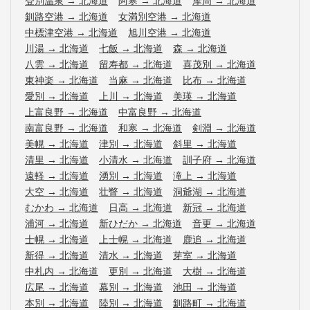
登別温泉
→
北海道
阿寒
→
北海道
摩周
→
北海道
釧路空港
→
北海道
女満別空港
→
北海道
中標津空港
→
北海道
旭川空港
→
北海道
川湯
→
北海道
七飯
→
北海道
森
→
北海道
八雲
→
北海道
留寿都
→
北海道
喜茂別
→
北海道
東神楽
→
北海道
当麻
→
北海道
比布
→
北海道
愛別
→
北海道
上川
→
北海道
美瑛
→
北海道
上富良野
→
北海道
中富良野
→
北海道
南富良野
→
北海道
和寒
→
北海道
剣淵
→
北海道
美幌
→
北海道
津別
→
北海道
斜里
→
北海道
清里
→
北海道
小清水
→
北海道
訓子府
→
北海道
遠軽
→
北海道
湧別
→
北海道
滝上
→
北海道
大空
→
北海道
壮瞥
→
北海道
洞爺湖
→
北海道
むかわ
→
北海道
日高
→
北海道
新冠
→
北海道
浦河
→
北海道
新ひだか
→
北海道
音更
→
北海道
士幌
→
北海道
上士幌
→
北海道
鹿追
→
北海道
新得
→
北海道
清水
→
北海道
芽室
→
北海道
中札内
→
北海道
更別
→
北海道
大樹
→
北海道
広尾
→
北海道
幕別
→
北海道
池田
→
北海道
本別
→
北海道
陸別
→
北海道
釧路町
→
北海道