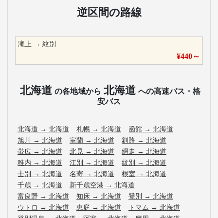
逆区間の路線
滝上
→
紋別
¥
440
～
北海道
北海道
の各地域から
への高速バス・格
安バス
北海道
→
北海道
札幌
→
北海道
函館
→
北海道
旭川
→
北海道
室蘭
→
北海道
釧路
→
北海道
帯広
→
北海道
北見
→
北海道
網走
→
北海道
稚内
→
北海道
江別
→
北海道
紋別
→
北海道
士別
→
北海道
名寄
→
北海道
根室
→
北海道
千歳
→
北海道
新千歳空港
→
北海道
富良野
→
北海道
知床
→
北海道
登別
→
北海道
ウトロ
→
北海道
恵庭
→
北海道
トマム
→
北海道