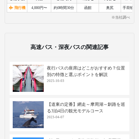
飛行機
4,880円〜
約0時間30分
函館
奥尻
手荷物検
※当社調べ
高速バス・深夜バスの関連記事
夜行バスの座席はどこがおすすめ？位置
別の特徴と選ぶポイントを解説
2025-10-03
【道東の定番】網走～摩周湖～釧路を巡
る3泊4日の観光モデルコース
2023-04-07