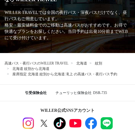
WILLER TRAVELでは全国の夜行バス・深夜バスだけでなく、昼
行バスもご用意しています。
格安・最安値料金でのご移動は高速バスがおすすめです。お得で
快適なプランをお探しください。当日予約は出発10分前までWEB
にて受け付けています。
高速バス・夜行バスのWILLER TRAVEL
北海道
紋別
北海道 紋別から北海道
座席指定 北海道 紋別から北海道 滝上 の高速バス・夜行バス予約
引受保険会社
チューリッヒ保険会社
DSR-735
WILLER公式SNSアカウント