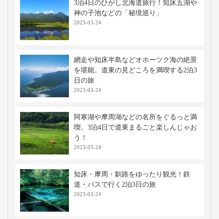
3泊4日のひがし北海道旅行！知床五湖や
神の子池などの「秘境巡り」
2023-03-24
網走や知床半島などオホーツク海の絶景
を堪能。道東の見どころを満喫する2泊3
日の旅
2023-03-24
阿寒湖や摩周湖などの名所をぐるっと満
喫。3泊4日で道東まるごと楽しんじゃお
う！
2023-03-24
知床・摩周・釧路をゆったり観光！鉄
道・バスで行く2泊3日の旅
2023-03-24