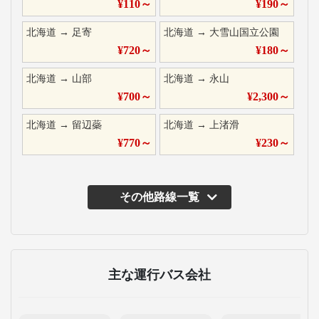
¥
110
～
¥
190
～
北海道
→
足寄
北海道
→
大雪山国立公園
¥
720
～
¥
180
～
北海道
→
山部
北海道
→
永山
¥
700
～
¥
2,300
～
北海道
→
留辺蘂
北海道
→
上渚滑
¥
770
～
¥
230
～
その他路線一覧
主な運行バス会社