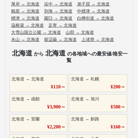
厚岸
→
北海道
浜中
→
北海道
弟子屈
→
北海道
鶴居
→
北海道
別海
→
北海道
中標津
→
北海道
標津
→
北海道
羅臼
→
北海道
白樺街道
→
北海道
温根湯
→
北海道
足寄
→
北海道
大雪山国立公園
→
北海道
山部
→
北海道
永山
→
北海道
留辺蘂
→
北海道
上渚滑
→
北海道
北海道
北海道
から
の各地域への最安値/格安一
覧
北海道
→
北海道
北海道
→
札幌
¥
110
～
¥
200
～
北海道
→
函館
北海道
→
旭川
¥
3,900
～
¥
580
～
北海道
→
室蘭
北海道
→
釧路
¥
2,200
～
¥
160
～