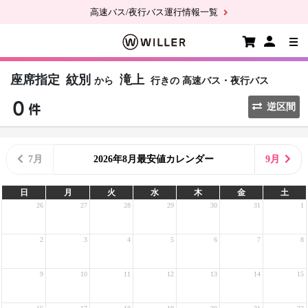
高速バス/夜行バス運行情報一覧
座席指定
紋別
滝上
から
行きの
高速バス・夜行バス
逆区間
7月
2026年8月最安値カレンダー
9月
日
月
火
水
木
金
土
26
27
28
29
30
31
1
2
3
4
5
6
7
8
9
10
11
12
13
14
15