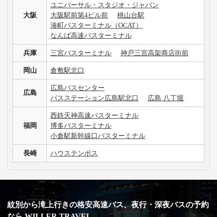
ユニバーサル・スタジオ・ジャパン
大阪
大阪駅前第4ビル前
桃山台駅
湊町バスターミナル（OCAT）
なんば高速バスターミナル
兵庫
三宮バスターミナル
神戸三宮高架商店街前
岡山
倉敷駅北口
広島バスセンター
広島
バスステーション広島駅北口
広島 八丁堀
西鉄天神高速バスターミナル
福岡
博多バスターミナル
小倉駅新幹線口バスターミナル
長崎
ハウステンボス
紋別から滝上行きの格安高速バス、夜行・深夜バスの予約
なら WILLER TRAVEL