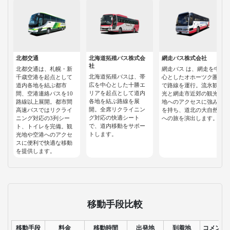
北都交通
北海道拓殖バス株式会
網走バス株式会社
社
北都交通は、札幌・新
網走バス は、網走を中
北海道拓殖バスは、帯
千歳空港を起点として
心としたオホーツク圏
広を中心とした十勝エ
道内各地を結ぶ都市
で路線を運行。流氷観
リアを起点として道内
間、空港連絡バスを10
光と網走市近郊の観光
各地を結ぶ路線を展
路線以上展開。都市間
地へのアクセスに強み
開。全席リクライニン
高速バスではリクライ
を持ち、道北の大自然
グ対応の快適シート
ニング対応の3列シー
への旅を演出します。
で、道内移動をサポー
ト、トイレを完備。観
トします。
光地や空港へのアクセ
スに便利で快適な移動
を提供します。
移動手段比較
移動手段
料金
移動時間
出発地
到着地
コメント