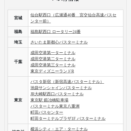
仙台駅西口（広瀬通40番 宮交仙台高速バスセ
宮城
ンター前）
福島
福島駅西口 ロータリー24番
埼玉
さいたま新都心バスターミナル
成田空港第一ターミナル
成田空港第二ターミナル
千葉
成田空港第三ターミナル
東京ディズニーランドR
バスタ新宿（新宿高速バスターミナル）
池袋サンシャインバスターミナル
JR大崎駅西口バスターミナル
東京
東京駅 鍛冶橋駐車場
バスターミナル東京八重洲
町田バスセンター
町田ターミナルプラザ1F バスターミナル
横浜シティ・エア・ターミナル