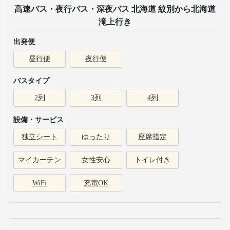
高速バス・夜行バス・深夜バス 北海道 紋別から北海道
滝上行き
出発便
昼行便
夜行便
バスタイプ
2列
3列
4列
設備・サービス
独立シート
ゆったり
座席指定
マイカーテン
女性安心
トイレ付き
WiFi
充電OK