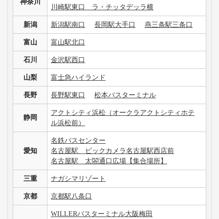
神奈川
川崎駅東口 ラ・チッタデッラ横
新潟
新潟駅南口
長岡駅大手口
燕三条駅三条口
富山
富山駅北口
石川
金沢駅西口
山梨
富士急ハイランド
長野
長野駅東口
松本バスターミナル
アクトシティ浜松（オークラアクトシティホテ
静岡
ル浜松前）
名鉄バスセンター
愛知
名古屋駅 ビックカメラ名古屋駅西店前
名古屋駅 太閤通口広場【集合場所】
三重
ナガシマリゾート
京都
京都駅八条口
WILLERバスターミナル大阪梅田