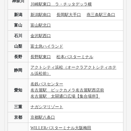
神奈川
川崎駅東口 ラ・チッタデッラ横
新潟
新潟駅南口
長岡駅大手口
燕三条駅三条口
富山
富山駅北口
石川
金沢駅西口
山梨
富士急ハイランド
長野
長野駅東口
松本バスターミナル
アクトシティ浜松（オークラアクトシティホテ
静岡
ル浜松前）
名鉄バスセンター
愛知
名古屋駅 ビックカメラ名古屋駅西店前
名古屋駅 太閤通口広場【集合場所】
三重
ナガシマリゾート
京都
京都駅八条口
WILLERバスターミナル大阪梅田