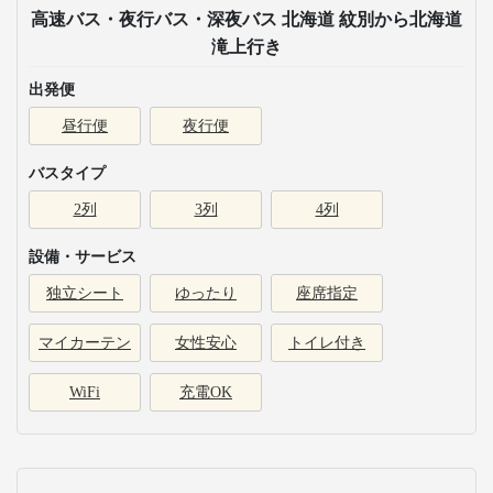
高速バス・夜行バス・深夜バス 北海道 紋別から北海道
滝上行き
出発便
昼行便
夜行便
バスタイプ
2列
3列
4列
設備・サービス
独立シート
ゆったり
座席指定
マイカーテン
女性安心
トイレ付き
WiFi
充電OK