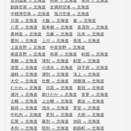
登別温泉
→
北海道
阿寒
→
北海道
摩周
→
北海道
釧路空港
→
北海道
女満別空港
→
北海道
中標津空港
→
北海道
旭川空港
→
北海道
川湯
→
北海道
七飯
→
北海道
森
→
北海道
八雲
→
北海道
留寿都
→
北海道
喜茂別
→
北海道
東神楽
→
北海道
当麻
→
北海道
比布
→
北海道
愛別
→
北海道
上川
→
北海道
美瑛
→
北海道
上富良野
→
北海道
中富良野
→
北海道
南富良野
→
北海道
和寒
→
北海道
剣淵
→
北海道
美幌
→
北海道
津別
→
北海道
斜里
→
北海道
清里
→
北海道
小清水
→
北海道
訓子府
→
北海道
遠軽
→
北海道
湧別
→
北海道
滝上
→
北海道
大空
→
北海道
壮瞥
→
北海道
洞爺湖
→
北海道
むかわ
→
北海道
日高
→
北海道
新冠
→
北海道
浦河
→
北海道
新ひだか
→
北海道
音更
→
北海道
士幌
→
北海道
上士幌
→
北海道
鹿追
→
北海道
新得
→
北海道
清水
→
北海道
芽室
→
北海道
中札内
→
北海道
更別
→
北海道
大樹
→
北海道
広尾
→
北海道
幕別
→
北海道
池田
→
北海道
本別
→
北海道
陸別
→
北海道
釧路町
→
北海道