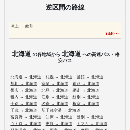
逆区間の路線
滝上
→
紋別
¥
440
～
北海道
北海道
の各地域から
への高速バス・格
安バス
北海道
→
北海道
札幌
→
北海道
函館
→
北海道
旭川
→
北海道
室蘭
→
北海道
釧路
→
北海道
帯広
→
北海道
北見
→
北海道
網走
→
北海道
稚内
→
北海道
江別
→
北海道
紋別
→
北海道
士別
→
北海道
名寄
→
北海道
根室
→
北海道
千歳
→
北海道
新千歳空港
→
北海道
富良野
→
北海道
知床
→
北海道
登別
→
北海道
ウトロ
→
北海道
恵庭
→
北海道
トマム
→
北海道