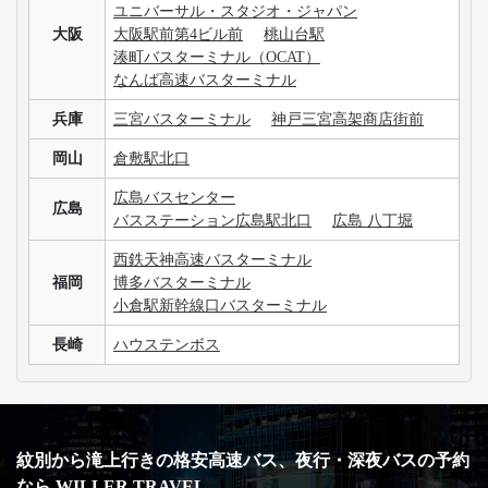
ユニバーサル・スタジオ・ジャパン
大阪
大阪駅前第4ビル前
桃山台駅
湊町バスターミナル（OCAT）
なんば高速バスターミナル
兵庫
三宮バスターミナル
神戸三宮高架商店街前
岡山
倉敷駅北口
広島バスセンター
広島
バスステーション広島駅北口
広島 八丁堀
西鉄天神高速バスターミナル
福岡
博多バスターミナル
小倉駅新幹線口バスターミナル
長崎
ハウステンボス
紋別から滝上行きの格安高速バス、夜行・深夜バスの予約
なら WILLER TRAVEL