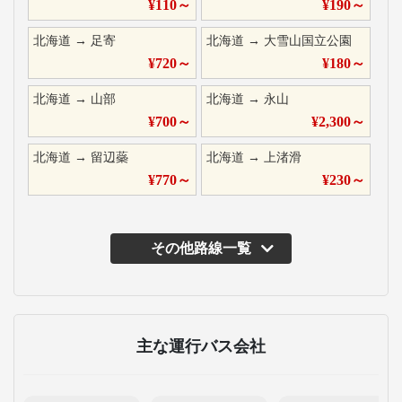
¥
110
～
¥
190
～
北海道
→
足寄
北海道
→
大雪山国立公園
¥
720
～
¥
180
～
北海道
→
山部
北海道
→
永山
¥
700
～
¥
2,300
～
北海道
→
留辺蘂
北海道
→
上渚滑
¥
770
～
¥
230
～
その他路線一覧
主な運行バス会社