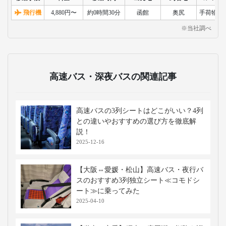
飛行機
4,880円〜
約0時間30分
函館
奥尻
手荷物検
※当社調べ
高速バス・深夜バスの関連記事
高速バスの3列シートはどこがいい？4列
との違いやおすすめの選び方を徹底解
説！
2025-12-16
【大阪⇔愛媛・松山】高速バス・夜行バ
スのおすすめ3列独立シート≪コモドシ
ート≫に乗ってみた
2025-04-10