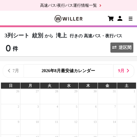
高速バス/夜行バス運行情報一覧
3列シート
紋別
滝上
から
行きの
高速バス・夜行バス
逆区間
7月
2026年8月最安値カレンダー
9月
日
月
火
水
木
金
土
26
27
28
29
30
31
1
2
3
4
5
6
7
8
9
10
11
12
13
14
15