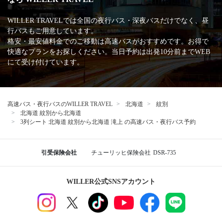
WILLER TRAVELでは全国の夜行バス・深夜バスだけでなく、昼
行バスもご用意しています。
格安・最安値料金でのご移動は高速バスがおすすめです。お得で
快適なプランをお探しください。当日予約は出発10分前までWEB
にて受け付けています。
高速バス・夜行バスのWILLER TRAVEL
北海道
紋別
北海道 紋別から北海道
3列シート 北海道 紋別から北海道 滝上 の高速バス・夜行バス予約
引受保険会社
チューリッヒ保険会社
DSR-735
WILLER公式SNSアカウント