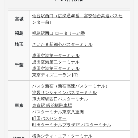
仙台駅西口（広瀬通40番 宮交仙台高速バスセ
宮城
ンター前）
福島
福島駅西口 ロータリー24番
埼玉
さいたま新都心バスターミナル
成田空港第一ターミナル
成田空港第二ターミナル
千葉
成田空港第三ターミナル
東京ディズニーランドR
バスタ新宿（新宿高速バスターミナル）
池袋サンシャインバスターミナル
JR大崎駅西口バスターミナル
東京
東京駅 鍛冶橋駐車場
バスターミナル東京八重洲
町田バスセンター
町田ターミナルプラザ1F バスターミナル
横浜シティ・エア・ターミナル