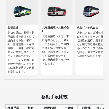
北都交通
北海道拓殖バス株式会
網走バス株式会社
社
北都交通は、札幌・新
網走バス は、網走を中
北海道拓殖バスは、帯
千歳空港を起点として
心としたオホーツク圏
広を中心とした十勝エ
道内各地を結ぶ都市
で路線を運行。流氷観
リアを起点として道内
間、空港連絡バスを10
光と網走市近郊の観光
各地を結ぶ路線を展
路線以上展開。都市間
地へのアクセスに強み
開。全席リクライニン
高速バスではリクライ
を持ち、道北の大自然
グ対応の快適シート
ニング対応の3列シー
への旅を演出します。
で、道内移動をサポー
ト、トイレを完備。観
トします。
光地や空港へのアクセ
スに便利で快適な移動
を提供します。
移動手段比較
移動手段
料金
移動時間
出発地
到着地
コメント