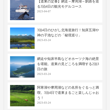
【道東の定番】網走～摩周湖～釧路を巡
る3泊4日の観光モデルコース
2023-04-07
3泊4日のひがし北海道旅行！知床五湖や
神の子池などの「秘境巡り」
2023-03-24
網走や知床半島などオホーツク海の絶景
を堪能。道東の見どころを満喫する2泊3
日の旅
2023-03-24
阿寒湖や摩周湖などの名所をぐるっと満
喫。3泊4日で道東まるごと楽しんじゃお
う！
2023-03-24