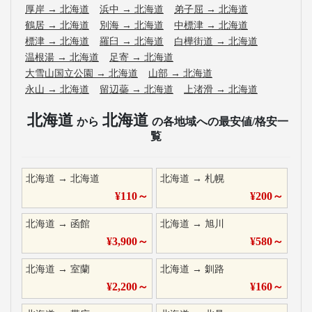
厚岸
→
北海道
浜中
→
北海道
弟子屈
→
北海道
鶴居
→
北海道
別海
→
北海道
中標津
→
北海道
標津
→
北海道
羅臼
→
北海道
白樺街道
→
北海道
温根湯
→
北海道
足寄
→
北海道
大雪山国立公園
→
北海道
山部
→
北海道
永山
→
北海道
留辺蘂
→
北海道
上渚滑
→
北海道
北海道
北海道
から
の各地域への最安値/格安一
覧
北海道
→
北海道
北海道
→
札幌
¥
110
～
¥
200
～
北海道
→
函館
北海道
→
旭川
¥
3,900
～
¥
580
～
北海道
→
室蘭
北海道
→
釧路
¥
2,200
～
¥
160
～