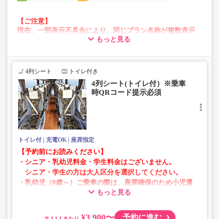
【ご注意】
現在、一部表示不具合により、同じプラン名称が複数表示
もっと見る
される場合がございます。
その場合、予約操作途中でエラーが発生する可能性がござ
います。
お手数をおかけいたしますが、エラー表示が出た場合は、
4列シート
トイレ付き
異なる画像のプランからご予約いただきますようお願いい
4列シート(トイレ付）※乗車
たします。
時QRコード提示必須
トイレ付
充電OK
座席指定
【予約前にお読みください】
・シニア・乳幼児料金・学生料金はございません。
シニア・学生の方は大人区分を選択してください。
・乳幼児（0歳～）ご乗車の際は、座席確保のため小児運
もっと見る
賃での乗車券が必要です。
乳幼児の方は小児区分を選択してください。
¥3,900〜
予約に進む
大人