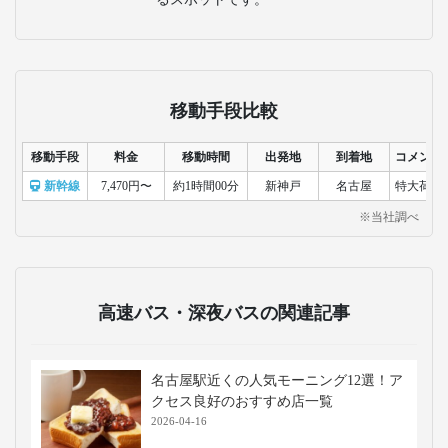
移動手段比較
移動手段
料金
移動時間
出発地
到着地
コメント
新幹線
7,470円〜
約1時間00分
新神戸
名古屋
特大荷物
※当社調べ
高速バス・深夜バスの関連記事
名古屋駅近くの人気モーニング12選！ア
クセス良好のおすすめ店一覧
2026-04-16