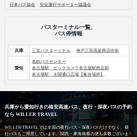
日本バス協会
安全運行サポーター協議会
バスターミナル一覧、
バス停情報
兵庫
三宮バスターミナル
神戸三宮高架商店街前
名鉄バスセンター
愛知
名古屋駅 ビックカメラ名古屋駅西店前
名古屋駅 太閤通口広場【集合場所】
兵庫から愛知行きの格安高速バス、夜行・深夜バスの予約
なら WILLER TRAVEL
WILLER TRAVELでは全国の夜行バス・深夜バスだけでなく、昼
行バスもご用意しています。関西・東海発着の便も多数ございま