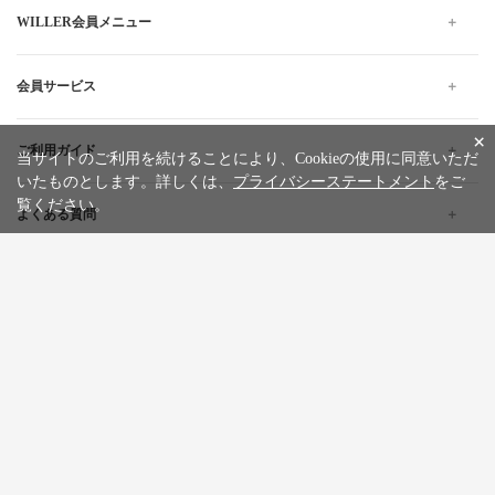
WILLER会員メニュー
会員サービス
×
ご利用ガイド
当サイトのご利用を続けることにより、Cookieの使用に同意いただ
いたものとします。詳しくは、
プライバシーステートメント
をご
覧ください。
よくある質問
企業情報
採用情報
旅行条件書
標識・約款
プライバシーステートメント
特定商取引法に基づく表記
サイトマップ
お問い合わせ
広告掲載について
カスタマーハラスメントポリシー
English
한글
繁體中文
简体中文
Tiếng việt