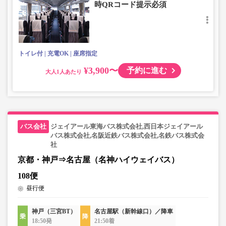
時QRコード提示必須
トイレ付
充電OK
座席指定
¥3,900〜
予約に進む
大人
ジェイアール東海バス株式会社,西日本ジェイアール
バス株式会社,名阪近鉄バス株式会社,名鉄バス株式会
社
京都・神戸⇒名古屋（名神ハイウェイバス）
108便
昼行便
神戸（三宮BT）
名古屋駅（新幹線口）／降車
18:50発
21:50着