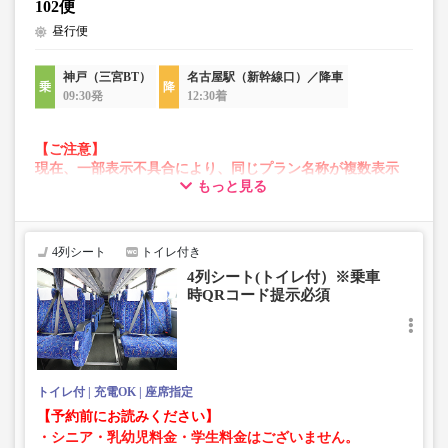
102便
昼行便
神戸（三宮BT）
名古屋駅（新幹線口）／降車
09:30発
12:30着
【ご注意】
現在、一部表示不具合により、同じプラン名称が複数表示
もっと見る
される場合がございます。
その場合、予約操作途中でエラーが発生する可能性がござ
います。
お手数をおかけいたしますが、エラー表示が出た場合は、
4列シート
トイレ付き
異なる画像のプランからご予約いただきますようお願いい
4列シート(トイレ付）※乗車
たします。
時QRコード提示必須
トイレ付
充電OK
座席指定
【予約前にお読みください】
・シニア・乳幼児料金・学生料金はございません。