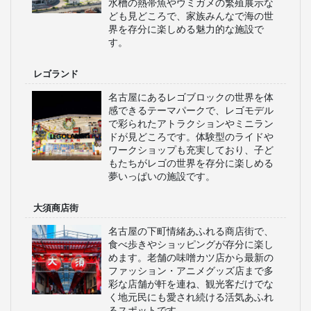
水槽の熱帯魚やウミガメの繁殖展示な
ども見どころで、家族みんなで海の世
界を存分に楽しめる魅力的な施設で
す。
レゴランド
名古屋にあるレゴブロックの世界を体
感できるテーマパークで、レゴモデル
で彩られたアトラクションやミニラン
ドが見どころです。体験型のライドや
ワークショップも充実しており、子ど
もたちがレゴの世界を存分に楽しめる
夢いっぱいの施設です。
大須商店街
名古屋の下町情緒あふれる商店街で、
食べ歩きやショッピングが存分に楽し
めます。老舗の味噌カツ店から最新の
ファッション・アニメグッズ店まで多
彩な店舗が軒を連ね、観光客だけでな
く地元民にも愛され続ける活気あふれ
るスポットです。