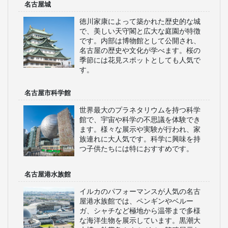
名古屋城
徳川家康によって築かれた歴史的な城
で、美しい天守閣と広大な庭園が特徴
です。内部は博物館として公開され、
名古屋の歴史や文化が学べます。桜の
季節には花見スポットとしても人気で
す。
名古屋市科学館
世界最大のプラネタリウムを持つ科学
館で、宇宙や科学の不思議を体験でき
ます。様々な展示や実験が行われ、家
族連れに大人気です。科学に興味を持
つ子供たちには特におすすめです。
名古屋港水族館
イルカのパフォーマンスが人気の名古
屋港水族館では、ペンギンやベルー
ガ、シャチなど極地から温帯まで多様
な海洋生物を展示しています。黒潮大