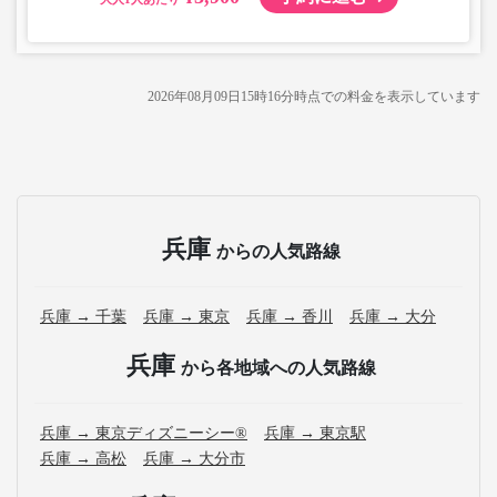
・AM1時～5時の間はシステムメンテナンスの為ご予約が
承れません。
・在庫の状況はリアルタイムの表示ではございません。
※売り切れの場合でも残数が表示される場合がありま
2026年08月09日15時16分
時点での料金を表示しています
す。
・販売日・便ごとに随時価格が変動いたします。購入時に
販売価格をご確認の上でご予約をお願いいたします。
・一部取り扱いのない停留所がある場合がございます。
兵庫
からの人気路線
兵庫 → 千葉
兵庫 → 東京
兵庫 → 香川
兵庫 → 大分
兵庫
から各地域への人気路線
兵庫 → 東京ディズニーシー®
兵庫 → 東京駅
兵庫 → 高松
兵庫 → 大分市