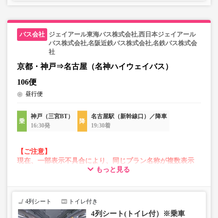
・在庫の状況はリアルタイムの表示ではございません。
※売り切れの場合でも残数が表示される場合がありま
す。
ジェイアール東海バス株式会社,西日本ジェイアール
・販売日・便ごとに随時価格が変動いたします。購入時に
バス株式会社,名阪近鉄バス株式会社,名鉄バス株式会
販売価格をご確認の上でご予約をお願いいたします。
社
・一部取り扱いのない停留所がある場合がございます。
京都・神戸⇒名古屋（名神ハイウェイバス）
106便
昼行便
神戸（三宮BT）
名古屋駅（新幹線口）／降車
16:30発
19:30着
【ご注意】
現在、一部表示不具合により、同じプラン名称が複数表示
もっと見る
される場合がございます。
その場合、予約操作途中でエラーが発生する可能性がござ
います。
お手数をおかけいたしますが、エラー表示が出た場合は、
4列シート
トイレ付き
異なる画像のプランからご予約いただきますようお願いい
4列シート(トイレ付）※乗車
たします。