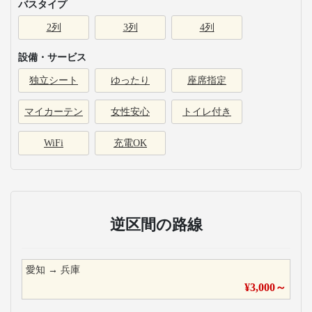
バスタイプ
2列
3列
4列
設備・サービス
独立シート
ゆったり
座席指定
マイカーテン
女性安心
トイレ付き
WiFi
充電OK
逆区間の路線
愛知
→
兵庫
¥
3,000
～