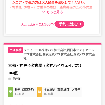
シニア・学生の方は大人区分を選択してください。
・乳幼児（0歳～）ご乗車の際は、座席確保のため小児運
もっと見る
賃での乗車券が必要です。
乳幼児の方は小児区分を選択してください。
¥3,900〜
予約に進む
大人
・AM1時～5時の間はシステムメンテナンスの為ご予約が
承れません。
・在庫の状況はリアルタイムの表示ではございません。
※売り切れの場合でも残数が表示される場合がありま
す。
ジェイアール東海バス株式会社,西日本ジェイアール
・販売日・便ごとに随時価格が変動いたします。購入時に
バス株式会社,名阪近鉄バス株式会社,名鉄バス株式会
販売価格をご確認の上でご予約をお願いいたします。
社
・一部取り扱いのない停留所がある場合がございます。
京都・神戸⇒名古屋（名神ハイウェイバス）
104便
昼行便
神戸（三宮BT）
名古屋駅（新幹線口）／降車
13:30発
16:30着