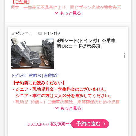
【ご注意】
現在、一部表示不具合により、同じプラン名称が複数表示
もっと見る
される場合がございます。
その場合、予約操作途中でエラーが発生する可能性がござ
います。
お手数をおかけいたしますが、エラー表示が出た場合は、
4列シート
トイレ付き
異なる画像のプランからご予約いただきますようお願いい
4列シート(トイレ付）※乗車
たします。
時QRコード提示必須
トイレ付
充電OK
座席指定
【予約前にお読みください】
・シニア・乳幼児料金・学生料金はございません。
シニア・学生の方は大人区分を選択してください。
・乳幼児（0歳～）ご乗車の際は、座席確保のため小児運
もっと見る
賃での乗車券が必要です。
乳幼児の方は小児区分を選択してください。
¥3,900〜
予約に進む
大人
・AM1時～5時の間はシステムメンテナンスの為ご予約が
承れません。