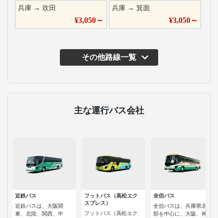
兵庫
→
吹田
兵庫
→
箕面
¥
3,050
～
¥
3,050
～
その他路線一覧
主な運行バス会社
近鉄バス
フットバス（高松エク
全但バス
スプレス）
近鉄バスは、大阪関
全但バスは、兵庫県北
フットバス（高松エク
東、北陸、関西、中
部を中心に、大阪、神