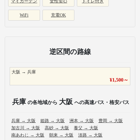
マイカーテン
女性安心
トイレ付き
WiFi
充電OK
逆区間の路線
大阪
→
兵庫
¥
1,500
～
兵庫
大阪
の各地域から
への高速バス・格安バス
兵庫
→
大阪
姫路
→
大阪
洲本
→
大阪
豊岡
→
大阪
加古川
→
大阪
高砂
→
大阪
養父
→
大阪
南あわじ
→
大阪
朝来
→
大阪
淡路
→
大阪