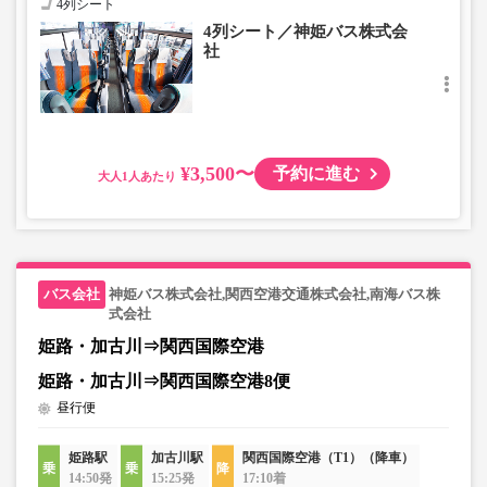
4列シート
4列シート／神姫バス株式会
社
¥3,500〜
予約に進む
大人
神姫バス株式会社,関西空港交通株式会社,南海バス株
式会社
姫路・加古川⇒関西国際空港
姫路・加古川⇒関西国際空港8便
昼行便
姫路駅
加古川駅
関西国際空港（T1）（降車）
14:50発
15:25発
17:10着