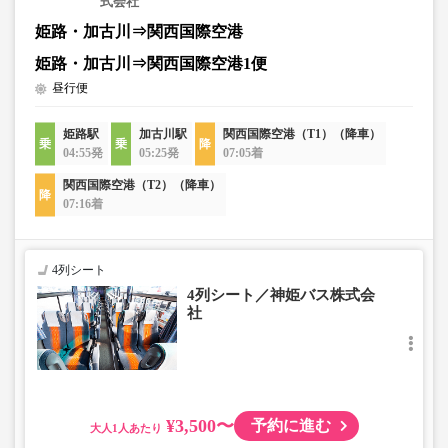
式会社
姫路・加古川⇒関西国際空港
姫路・加古川⇒関西国際空港1便
昼行便
姫路駅
加古川駅
関西国際空港（T1）（降車）
04:55発
05:25発
07:05着
関西国際空港（T2）（降車）
07:16着
4列シート
4列シート／神姫バス株式会
社
¥3,500〜
予約に進む
大人