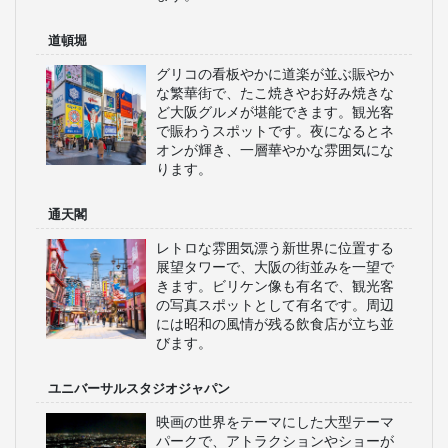
道頓堀
グリコの看板やかに道楽が並ぶ賑やか
な繁華街で、たこ焼きやお好み焼きな
ど大阪グルメが堪能できます。観光客
で賑わうスポットです。夜になるとネ
オンが輝き、一層華やかな雰囲気にな
ります。
通天閣
レトロな雰囲気漂う新世界に位置する
展望タワーで、大阪の街並みを一望で
きます。ビリケン像も有名で、観光客
の写真スポットとして有名です。周辺
には昭和の風情が残る飲食店が立ち並
びます。
ユニバーサルスタジオジャパン
映画の世界をテーマにした大型テーマ
パークで、アトラクションやショーが