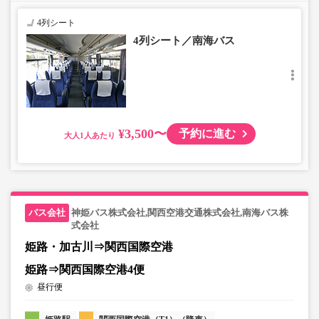
4列シート
4列シート／南海バス
¥3,500〜
予約に進む
大人
神姫バス株式会社,関西空港交通株式会社,南海バス株
式会社
姫路・加古川⇒関西国際空港
姫路⇒関西国際空港4便
昼行便