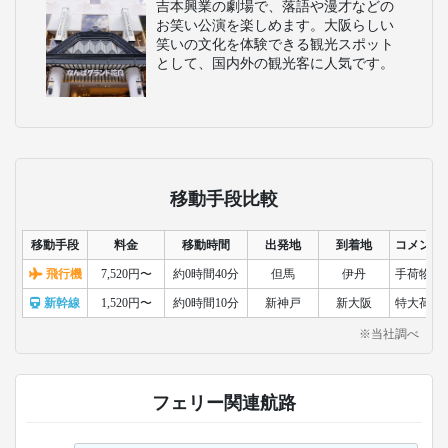
吉本興業の劇場で、落語や漫才などの
お笑い公演を楽しめます。大阪らしい
笑いの文化を体験できる観光スポット
として、国内外の観光客に人気です。
移動手段比較
移動手段
料金
移動時間
出発地
到着地
コメント
飛行機
7,520円〜
約0時間40分
但馬
伊丹
手荷物検
新幹線
1,520円〜
約0時間10分
新神戸
新大阪
特大荷物
※当社調べ
フェリー関連航路