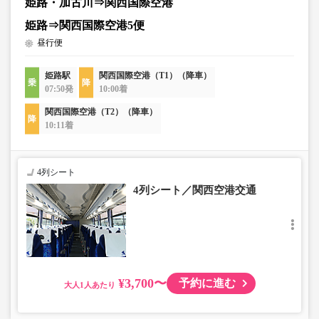
姫路・加古川⇒関西国際空港
姫路⇒関西国際空港5便
昼行便
姫路駅
関西国際空港（T1）（降車）
07:50発
10:00着
関西国際空港（T2）（降車）
10:11着
4列シート
4列シート／関西空港交通
¥3,700〜
予約に進む
大人