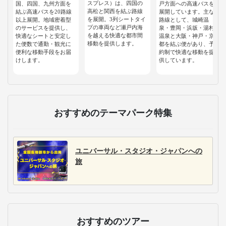
スプレス）は、四国の
国、四国、九州方面を
戸方面への高速バスを
高松と関西を結ぶ路線
結ぶ高速バスを20路線
展開しています。主な
を展開。3列シートタイ
以上展開。地域密着型
路線として、城崎温
プの車両など瀬戸内海
のサービスを提供し、
泉・豊岡・浜坂・湯村
を越える快適な都市間
快適なシートと安定し
温泉と大阪・神戸・京
移動を提供します。
た便数で通勤・観光に
都を結ぶ便があり、予
便利な移動手段をお届
約制で快適な移動を提
けします。
供しています。
おすすめのテーマパーク特集
ユニバーサル・スタジオ・ジャパンへの
旅
おすすめのツアー