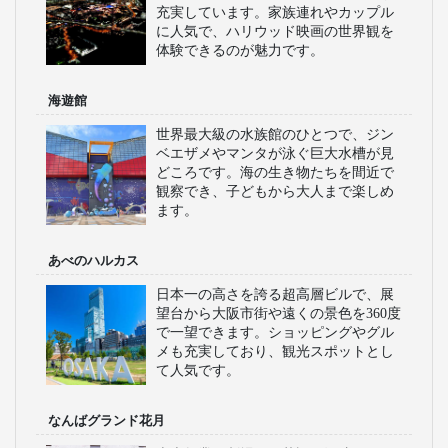
充実しています。家族連れやカップル
に人気で、ハリウッド映画の世界観を
体験できるのが魅力です。
海遊館
世界最大級の水族館のひとつで、ジン
ベエザメやマンタが泳ぐ巨大水槽が見
どころです。海の生き物たちを間近で
観察でき、子どもから大人まで楽しめ
ます。
あべのハルカス
日本一の高さを誇る超高層ビルで、展
望台から大阪市街や遠くの景色を360度
で一望できます。ショッピングやグル
メも充実しており、観光スポットとし
て人気です。
なんばグランド花月