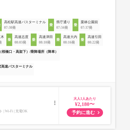
高松駅高速バスターミナル
県庁通り
栗林公園前
07:30発
07:34発
07:37発
三木
高速志度
高速津田
高速大内
高速引田
発
08:03発
08:10発
08:16発
08:22発
（桜橋口・高架下）/乗降場所（降車）
ば高速バスターミナル
大人
¥2,180〜
ト
Wi-Fi
充電OK
予約に進む