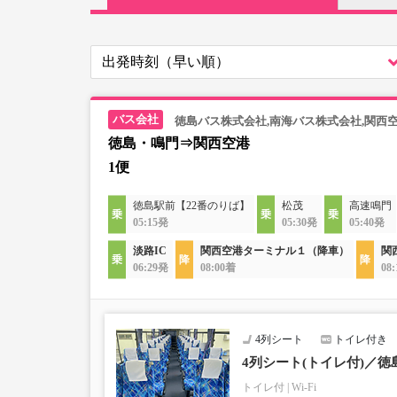
徳島バス株式会社,南海バス株式会社,関西
徳島・鳴門⇒関西空港
1便
徳島駅前【22番のりば】
松茂
高速鳴門
05:15発
05:30発
05:40発
淡路IC
関西空港ターミナル１（降車）
関
06:29発
08:00着
08
4列シート
トイレ付き
4列シート(トイレ付)／徳
トイレ付
Wi-Fi