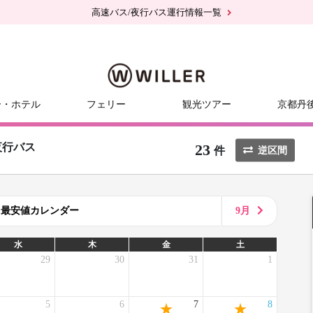
高速バス/夜行バス運行情報一覧
ー・ホテル
フェリー
観光ツアー
京都丹
23
夜行バス
件
逆区間
8月最安値カレンダー
9月
水
木
金
土
29
30
31
1
5
6
7
8