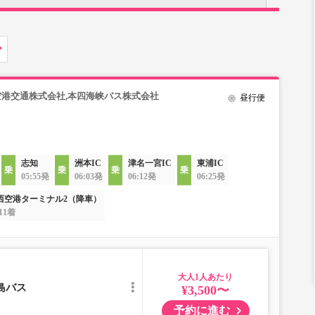
空港交通株式会社,本四海峡バス株式会社
昼行便
志知
洲本IC
津名一宮IC
東浦IC
05:55発
06:03発
06:12発
06:25発
西空港ターミナル2（降車）
:11着
大人
島バス
¥3,500〜
予約に進む