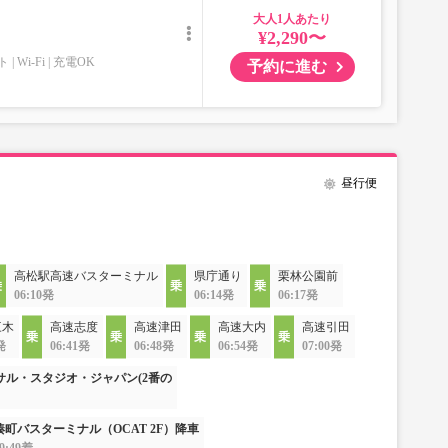
大人
¥2,290〜
ト
Wi-Fi
充電OK
予約に進む
昼行便
高松駅高速バスターミナル
県庁通り
栗林公園前
06:10発
06:14発
06:17発
三木
高速志度
高速津田
高速大内
高速引田
発
06:41発
06:48発
06:54発
07:00発
サル・スタジオ・ジャパン(2番の
湊町バスターミナル（OCAT 2F）降車