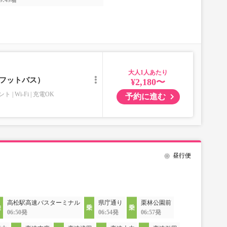
9:49着
大人
／フットバス）
¥2,180〜
ント
Wi-Fi
充電OK
予約に進む
昼行便
高松駅高速バスターミナル
県庁通り
栗林公園前
06:50発
06:54発
06:57発