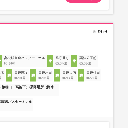
昼行便
高松駅高速バスターミナル
県庁通り
栗林公園前
05:30発
05:34発
05:37発
三木
高速志度
高速津田
高速大内
高速引田
発
06:01発
06:08発
06:14発
06:20発
（桜橋口・高架下）/乗降場所（降車）
ば高速バスターミナル