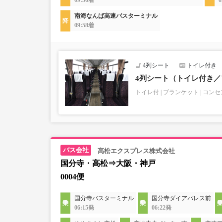
09:36着
0
南海なんば高速バスターミナル
09:58着
4列シート
トイレ付き
4列シート（トイレ付き
トイレ付
ブランケット
コンセ
高松エクスプレス株式会社
国分寺・高松⇒大阪・神戸
0004便
国分寺バスターミナル
国分寺ダイアパレス前
06:15発
06:22発