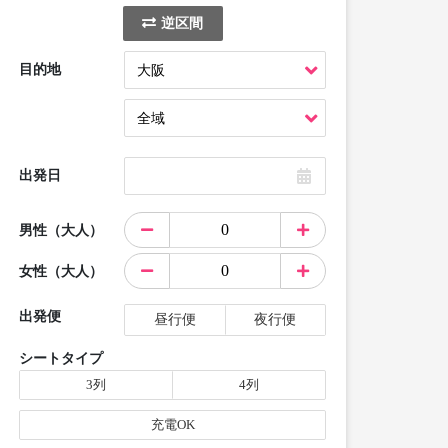
逆区間
目的地
出発日
男性（大人）
女性（大人）
出発便
昼行便
夜行便
シートタイプ
3列
4列
充電OK