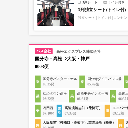
3列シート
トイレ付き
3列独立シート(トイレ付)
独立シート
トイレ付
コンセン
高松エクスプレス株式会社
国分寺・高松⇒大阪・神戸
0003便
国分寺バスターミナル
国分寺ダイアパレス前
05:35発
05:42発
ゆめタウン高松
高松中央インター南
高速
06:22発
06:31発
06:37
鳴門西
高速淡路志知（乗降可）
ユニバー
07:10発
07:33発
09:12着
大阪駅前（桜橋口・高架下）/乗降場所（降車）