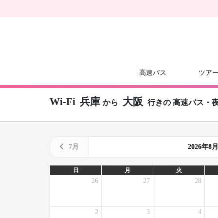
高速バス
ツア
Wi-Fi
兵庫
大阪
から
行きの
高速バス・
7月
2026年
日
月
火
26
27
28
2
3
4