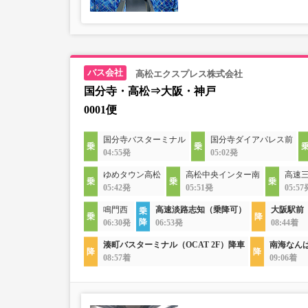
高松エクスプレス株式会社
国分寺・高松⇒大阪・神戸
0001便
国分寺バスターミナル
国分寺ダイアパレス前
04:55発
05:02発
ゆめタウン高松
高松中央インター南
高速
05:42発
05:51発
05:57
鳴門西
高速淡路志知（乗降可）
大阪駅前
06:30発
06:53発
08:44着
湊町バスターミナル（OCAT 2F）降車
南海なん
08:57着
09:06着