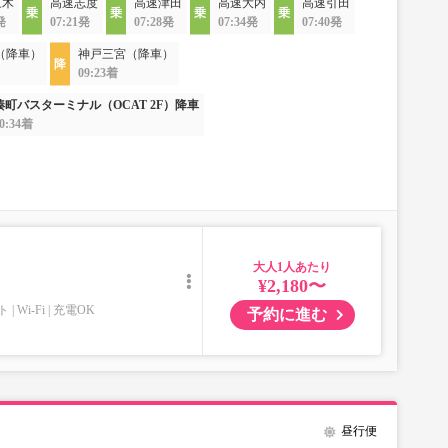
三木
高速志度
高速津田
高速大内
高速引田
発
07:21発
07:28発
07:34発
07:40発
（降車）
神戸三宮（降車）
09:23着
湊町バスターミナル（OCAT 2F）降車
0:34着
大人
¥2,180〜
ト
Wi-Fi
充電OK
予約に進む
昼行便