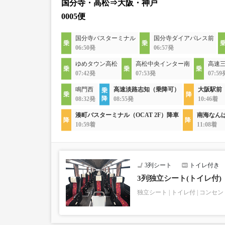
国分寺・高松⇒大阪・神戸
0005便
国分寺バスターミナル
国分寺ダイアパレス前
06:50発
06:57発
ゆめタウン高松
高松中央インター南
高速
07:42発
07:53発
07:59
鳴門西
高速淡路志知（乗降可）
大阪駅前
08:32発
08:55発
10:46着
湊町バスターミナル（OCAT 2F）降車
南海なん
10:59着
11:08着
3列シート
トイレ付き
3列独立シート(トイレ付)
独立シート
トイレ付
コンセン