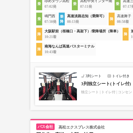
ゆめタウン高松
高松中央インター南
高速
07:02発
07:11発
07:17
鳴門西
高速淡路志知（乗降可）
高速舞子
07:50発
08:13発
08:58着
大阪駅前（桜橋口・高架下）/乗降場所（降車）
10:21着
1
南海なんば高速バスターミナル
10:43着
3列シート
トイレ付き
3列独立シート(トイレ付)
独立シート
トイレ付
コンセン
高松エクスプレス株式会社