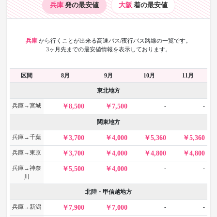
兵庫
発の最安値
大阪
着の最安値
兵庫
から
行くことが出来る高速バス/夜行バス路線の一覧です。
3ヶ月先までの最安値情報を表示しております。
区間
8月
9月
10月
11月
東北地方
兵庫→宮城
-
-
8,500
7,500
関東地方
兵庫→千葉
3,700
4,000
5,360
5,360
兵庫→東京
3,700
4,000
4,800
4,800
兵庫→神奈
-
-
5,500
4,000
川
北陸・甲信越地方
兵庫→新潟
-
-
7,900
7,000