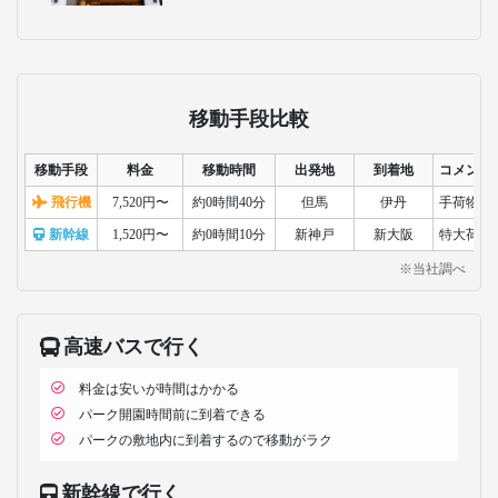
移動手段比較
移動手段
料金
移動時間
出発地
到着地
コメント
飛行機
7,520円〜
約0時間40分
但馬
伊丹
手荷物検
新幹線
1,520円〜
約0時間10分
新神戸
新大阪
特大荷物
※当社調べ
高速バスで行く
料金は安いが時間はかかる
パーク開園時間前に到着できる
パークの敷地内に到着するので移動がラク
新幹線で行く