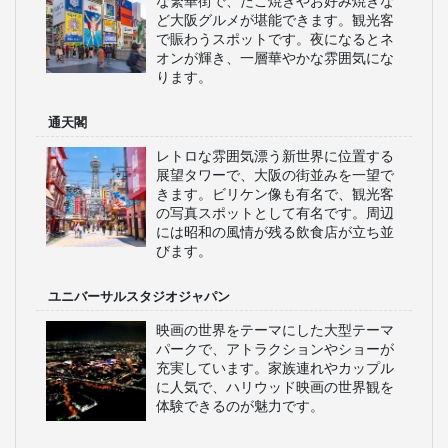
な繁華街で、たこ焼きやお好み焼きな
ど大阪グルメが堪能できます。観光客
で賑わうスポットです。夜になるとネ
オンが輝き、一層華やかな雰囲気にな
ります。
通天閣
レトロな雰囲気漂う新世界に位置する
展望タワーで、大阪の街並みを一望で
きます。ビリケン像も有名で、観光客
の写真スポットとして有名です。周辺
には昭和の風情が残る飲食店が立ち並
びます。
ユニバーサルスタジオジャパン
映画の世界をテーマにした大型テーマ
パークで、アトラクションやショーが
充実しています。家族連れやカップル
に人気で、ハリウッド映画の世界観を
体験できるのが魅力です。