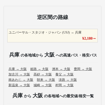
逆区間の路線
ユニバーサル・スタジオ・ジャパン (USJ)
→
兵庫
¥
2,180
～
兵庫
大阪
の各地域から
への高速バス・格安バス
兵庫
→
大阪
姫路
→
大阪
洲本
→
大阪
豊岡
→
大阪
加古川
→
大阪
高砂
→
大阪
養父
→
大阪
南あわじ
→
大阪
朝来
→
大阪
淡路
→
大阪
新温泉
→
大阪
城崎
→
大阪
村岡
→
大阪
兵庫
大阪
から
の各地域への最安値/格安一覧