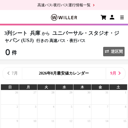
高速バス/夜行バス運行情報一覧
3列シート
兵庫
ユニバーサル・スタジオ・ジ
から
ャパン (USJ)
行きの
高速バス・夜行バス
逆区間
7月
2026年8月最安値カレンダー
9月
日
月
火
水
木
金
土
26
27
28
29
30
31
1
2
3
4
5
6
7
8
9
10
11
12
13
14
15