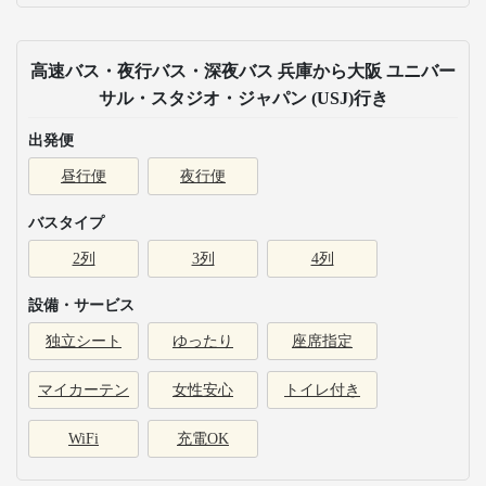
高速バス・夜行バス・深夜バス 兵庫から大阪 ユニバー
サル・スタジオ・ジャパン (USJ)行き
出発便
昼行便
夜行便
バスタイプ
2列
3列
4列
設備・サービス
独立シート
ゆったり
座席指定
マイカーテン
女性安心
トイレ付き
WiFi
充電OK