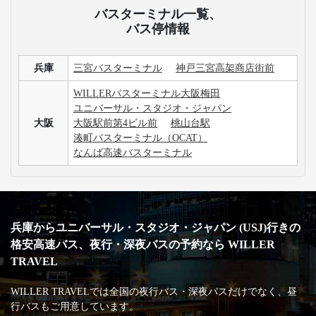
バスターミナル一覧、
バス停情報
兵庫
三宮バスターミナル
神戸三宮高架商店街前
WILLERバスターミナル大阪梅田
ユニバーサル・スタジオ・ジャパン
大阪
大阪駅前第4ビル前
桃山台駅
湊町バスターミナル（OCAT）
なんば高速バスターミナル
兵庫からユニバーサル・スタジオ・ジャパン (USJ)行きの
格安高速バス、夜行・深夜バスの予約なら WILLER
TRAVEL
WILLER TRAVELでは全国の夜行バス・深夜バスだけでなく、昼
行バスもご用意しています。