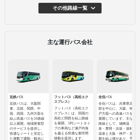
その他路線一覧
主な運行バス会社
近鉄バス
フットバス（高松エク
全但バス
スプレス）
近鉄バスは、大阪関
全但バスは、兵庫県北
フットバス（高松エク
東、北陸、関西、中
部を中心に、大阪、神
スプレス）は、四国の
国、四国、九州方面を
戸方面への高速バスを
高松と関西を結ぶ路線
結ぶ高速バスを20路線
展開しています。主な
を展開。3列シートタイ
以上展開。地域密着型
路線として、城崎温
プの車両など瀬戸内海
のサービスを提供し、
泉・豊岡・浜坂・湯村
を越える快適な都市間
快適なシートと安定し
温泉と大阪・神戸・京
移動を提供します。
た便数で通勤・観光に
都を結ぶ便があり、予