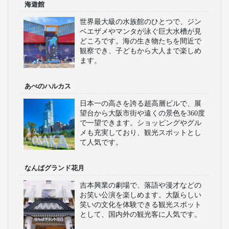
海遊館
世界最大級の水族館のひとつで、ジン
ベエザメやマンタが泳ぐ巨大水槽が見
どころです。海の生き物たちを間近で
観察でき、子どもから大人まで楽しめ
ます。
あべのハルカス
日本一の高さを誇る超高層ビルで、展
望台から大阪市街や遠くの景色を360度
で一望できます。ショッピングやグル
メも充実しており、観光スポットとし
て人気です。
なんばグランド花月
吉本興業の劇場で、落語や漫才などの
お笑い公演を楽しめます。大阪らしい
笑いの文化を体験できる観光スポット
として、国内外の観光客に人気です。