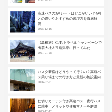
高速バスの3列シートはどこがいい？4列
との違いやおすすめの選び方を徹底解
説！
2025-12-16
【島根旅】GoToトラベルキャンペーンで
出雲大社＆玉造温泉に行ってみた！
2021-01-28
バスタ新宿はどうやって行くの？高速バ
ス乗り場までの行き方と最新の施設案内
2026-07-21
仕切りカーテン付き高速バス・夜行バス
に乗車！メリットや使用マナーを解説
2023-12-12