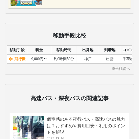
移動手段比較
移動手段
料金
移動時間
出発地
到着地
コメント
飛行機
9,000円〜
約0時間50分
神戸
出雲
手荷物検
※当社調べ
高速バス・深夜バスの関連記事
個室感のある夜行バス・高速バスの魅力
は？おすすめや費用目安・利用のポイン
トを解説
2025-12-16