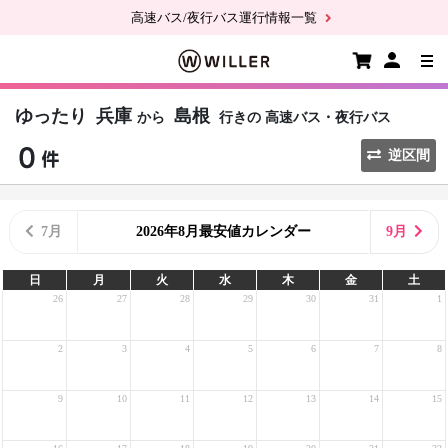
高速バス/夜行バス運行情報一覧
ゆったり
兵庫
島根
から
行きの
高速バス・夜行バス
逆区間
7月
2026年8月最安値カレンダー
9月
日
月
火
水
木
金
土
26
27
28
29
30
31
1
2
3
4
5
6
7
8
9
10
11
12
13
14
15