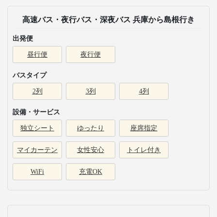
高速バス・夜行バス・深夜バス 兵庫から島根行き
出発便
昼行便
夜行便
バスタイプ
2列
3列
4列
設備・サービス
独立シート
ゆったり
座席指定
マイカーテン
女性安心
トイレ付き
WiFi
充電OK