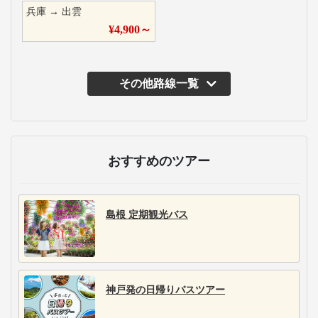
兵庫
→
出雲
¥
4,900
～
その他路線一覧
おすすめのツアー
島根 定期観光バス
神戸発の日帰りバスツアー