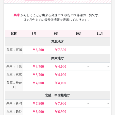
兵庫
から
行くことが出来る高速バス/夜行バス路線の一覧です。
3ヶ月先までの最安値情報を表示しております。
区間
8月
9月
10月
11月
東北地方
兵庫→宮城
-
-
8,500
7,500
関東地方
兵庫→千葉
-
-
3,700
4,000
兵庫→東京
-
-
3,700
4,000
兵庫→神奈
-
-
4,000
4,000
川
北陸・甲信越地方
兵庫→新潟
-
-
7,900
7,900
兵庫→長野
-
-
6,900
6,900