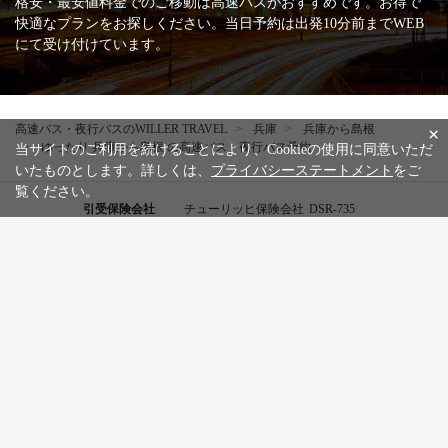
格安・最安値料金でのご移動は高速バスがおすすめです。お得で
快適なプランをお探しください。当日予約は出発10分前までWEB
にて受け付けています。
高速バス・夜行バスのWILLER TRAVEL
兵庫
兵庫から島根
×
ゆったり 兵庫から島根 の高速バス・夜行バス予約
当サイトのご利用を続けることにより、Cookieの使用に同意いただ
いたものとします。詳しくは、
プライバシーステートメント
をご
覧ください。
引受保険会社
チューリッヒ保険会社
DSR-735
WILLER公式SNSアカウント
お知らせ
WILLER会員メニュー