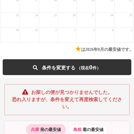
16
17
18
19
20
21
22
23
24
25
26
27
28
29
30
31
1
2
3
4
5
★
は2026年8月の最安値です。
0
条件を変更する
お探しの便が見つかりませんでした。
恐れ入りますが、条件を変えて再度検索してくださ
い。
兵庫
発の最安値
島根
着の最安値