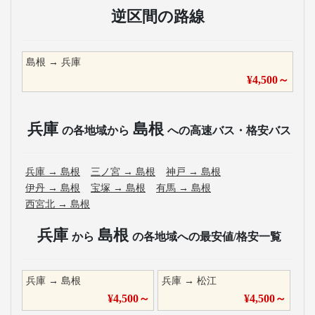
逆区間の路線
島根
→
兵庫
¥
4,500
～
兵庫
島根
の各地域から
への高速バス・格安バス
兵庫
→
島根
三ノ宮
→
島根
神戸
→
島根
伊丹
→
島根
宝塚
→
島根
有馬
→
島根
西宮北
→
島根
兵庫
島根
から
の各地域への最安値/格安一覧
兵庫
→
島根
兵庫
→
松江
¥
4,500
～
¥
4,500
～